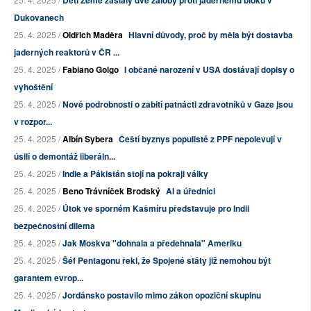
Děti Země zaslaly dvě žaloby proti jadernému bloku v
Dukovanech
25. 4. 2025 /
Oldřich Maděra
Hlavní důvody, proč by měla být dostavba
jaderných reaktorů v ČR ...
25. 4. 2025 /
Fabiano Golgo
I občané narození v USA dostávají dopisy o
vyhoštění
25. 4. 2025 /
Nové podrobnosti o zabití patnácti zdravotníků v Gaze jsou
v rozpor...
25. 4. 2025 /
Albín Sybera
Čeští byznys populisté z PPF nepolevují v
úsilí o demontáž liberáln...
25. 4. 2025 /
Indie a Pákistán stojí na pokraji války
25. 4. 2025 /
Beno Trávníček Brodský
AI a úředníci
25. 4. 2025 /
Útok ve sporném Kašmíru představuje pro Indii
bezpečnostní dilema
25. 4. 2025 /
Jak Moskva "dohnala a předehnala" Ameriku
25. 4. 2025 /
Šéf Pentagonu řekl, že Spojené státy již nemohou být
garantem evrop...
25. 4. 2025 /
Jordánsko postavilo mimo zákon opoziční skupinu