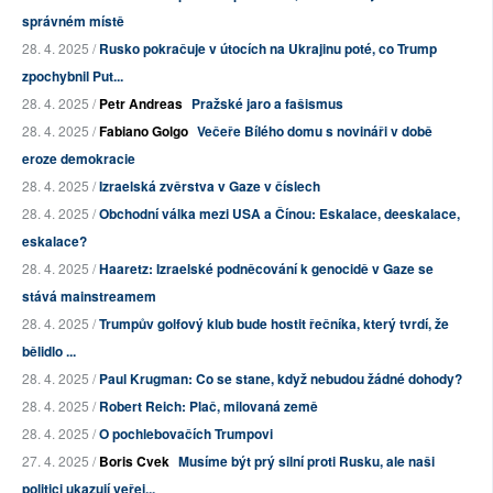
správném místě
28. 4. 2025 /
Rusko pokračuje v útocích na Ukrajinu poté, co Trump
zpochybnil Put...
28. 4. 2025 /
Petr Andreas
Pražské jaro a fašismus
28. 4. 2025 /
Fabiano Golgo
Večeře Bílého domu s novináři v době
eroze demokracie
28. 4. 2025 /
Izraelská zvěrstva v Gaze v číslech
28. 4. 2025 /
Obchodní válka mezi USA a Čínou: Eskalace, deeskalace,
eskalace?
28. 4. 2025 /
Haaretz: Izraelské podněcování k genocidě v Gaze se
stává mainstreamem
28. 4. 2025 /
Trumpův golfový klub bude hostit řečníka, který tvrdí, že
bělidlo ...
28. 4. 2025 /
Paul Krugman: Co se stane, když nebudou žádné dohody?
28. 4. 2025 /
Robert Reich: Plač, milovaná země
28. 4. 2025 /
O pochlebovačích Trumpovi
27. 4. 2025 /
Boris Cvek
Musíme být prý silní proti Rusku, ale naši
politici ukazují veřej...