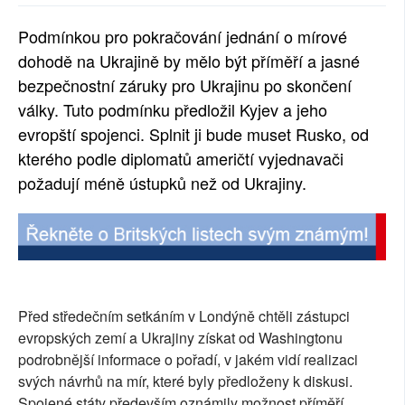
SOCIÁLNÍ SÍTĚ
Podmínkou pro pokračování jednání o mírové
dohodě na Ukrajině by mělo být příměří a jasné
RUBRIKY
bezpečnostní záruky pro Ukrajinu po skončení
PLNÁ VERZE STRÁNEK
války. Tuto podmínku předložil Kyjev a jeho
evropští spojenci. Splnit ji bude muset Rusko, od
kterého podle diplomatů američtí vyjednavači
požadují méně ústupků než od Ukrajiny.
Před středečním setkáním v Londýně chtěli zástupci
evropských zemí a Ukrajiny získat od Washingtonu
podrobnější informace o pořadí, v jakém vidí realizaci
svých návrhů na mír, které byly předloženy k diskusi.
Spojené státy především oznámily možnost příměří