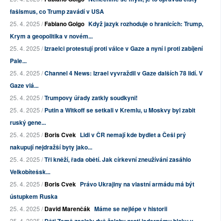
fašismus, co Trump zavádí v USA
25. 4. 2025 /
Fabiano Golgo
Když jazyk rozhoduje o hranicích: Trump,
Krym a geopolitika v novém...
25. 4. 2025 /
Izraelci protestují proti válce v Gaze a nyní i proti zabíjení
Pale...
25. 4. 2025 /
Channel 4 News: Izrael vyvraždil v Gaze dalších 78 lidí. V
Gaze vlá...
25. 4. 2025 /
Trumpovy úřady zatkly soudkyni!
25. 4. 2025 /
Putin a Witkoff se setkali v Kremlu, u Moskvy byl zabit
ruský gene...
25. 4. 2025 /
Boris Cvek
Lidi v ČR nemají kde bydlet a Češi prý
nakupují nejdražší byty jako...
25. 4. 2025 /
Tři kněží, řada obětí. Jak církevní zneužívání zasáhlo
Velkobítešsk...
25. 4. 2025 /
Boris Cvek
Právo Ukrajiny na vlastní armádu má být
ústupkem Ruska
25. 4. 2025 /
David Marenčák
Máme se nejlépe v historii
25. 4. 2025 /