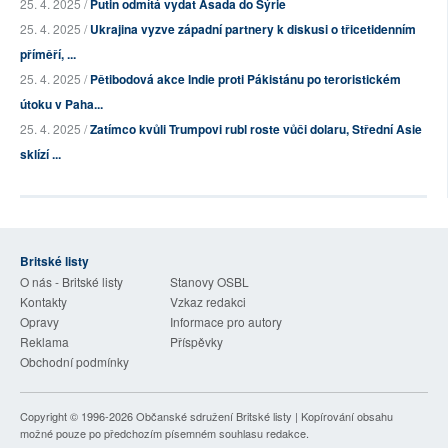
25. 4. 2025 /
Putin odmítá vydat Asada do Sýrie
25. 4. 2025 /
Ukrajina vyzve západní partnery k diskusi o třicetidenním
příměří, ...
25. 4. 2025 /
Pětibodová akce Indie proti Pákistánu po teroristickém
útoku v Paha...
25. 4. 2025 /
Zatímco kvůli Trumpovi rubl roste vůči dolaru, Střední Asie
sklízí ...
Britské listy
O nás - Britské listy
Stanovy OSBL
Kontakty
Vzkaz redakci
Opravy
Informace pro autory
Reklama
Příspěvky
Obchodní podmínky
Copyright © 1996-2026
Občanské sdružení Britské listy
| Kopírování obsahu
možné pouze po předchozím písemném souhlasu redakce.