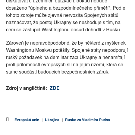
diskutovat o územních otázkách, dokud nebude
dosaženo "úplného a bezpodmínečného příměří". Podle
tohoto zdroje může zjevná nervozita Spojených států
naznačovat, že postoj Ukrajiny se neshoduje s tím, na
čem se zástupci Washingtonu dosud dohodli v Rusku.
Zároveň je nepravděpodobné, že by některé z myšlenek
Washingtonu Moskvu potěšily. Spojené státy nepodporují
ruský požadavek na demilitarizaci Ukrajiny a nenamítají
proti přítomnosti evropských sil na jejím území, která se
stane součástí budoucích bezpečnostních záruk.
Zdroj v angličtině:
ZDE
Evropská unie
|
Ukrajina
|
Rusko za Vladimíra Putina