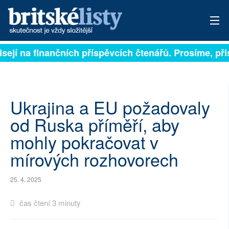
isejí na finančních příspěvcích čtenářů. Prosíme, přis
PŘIHLÁSIT
AKTUÁLNÍ VYDÁNÍ
ARCHIV
Ukrajina a EU požadovaly
od Ruska příměří, aby
ROZHOVORY
mohly pokračovat v
TÉMATA
mírových rozhovorech
NEJČTENĚJŠÍ ZA 7 DNÍ
25. 4. 2025
AUTOŘI
čas čtení 3 minuty
PŘÍSPĚVKY NA PROVOZ