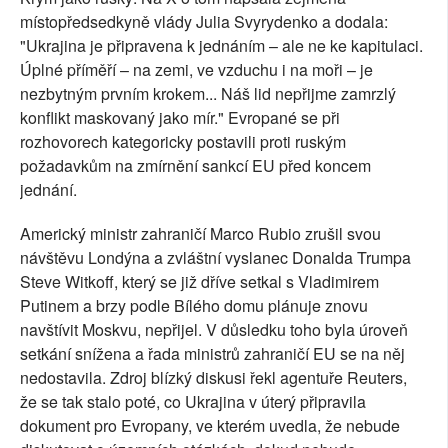
místopředsedkyně vlády Julia Svyrydenko a dodala:
"Ukrajina je připravena k jednáním – ale ne ke kapitulaci.
Úplné příměří – na zemi, ve vzduchu i na moři – je
nezbytným prvním krokem... Náš lid nepřijme zamrzlý
konflikt maskovaný jako mír." Evropané se při
rozhovorech kategoricky postavili proti ruským
požadavkům na zmírnění sankcí EU před koncem
jednání.
Americký ministr zahraničí Marco Rubio zrušil svou
návštěvu Londýna a zvláštní vyslanec Donalda Trumpa
Steve Witkoff, který se již dříve setkal s Vladimirem
Putinem a brzy podle Bílého domu plánuje znovu
navštívit Moskvu, nepřijel. V důsledku toho byla úroveň
setkání snížena a řada ministrů zahraničí EU se na něj
nedostavila. Zdroj blízký diskusi řekl agentuře Reuters,
že se tak stalo poté, co Ukrajina v úterý připravila
dokument pro Evropany, ve kterém uvedla, že nebude