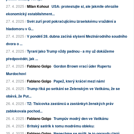
27. 4. 2025 /
Milan Kohout
USA: protestujte si, ale jakmile ohrozíte
ekonomický establishment...
27. 4. 2025 /
Svět zuří proti pokračujícímu izraelskému vraždění a
hladomoru v G...
27. 4. 2025 /
V pondělí 28. dubna začíná slyšení Mezinárodního soudního
dvora o ...
27. 4. 2025 /
Tyrani jako Trump vždy padnou - a my už dokážeme
předpovědět, jak ...
27. 4. 2025 /
Fabiano Golgo
Gordon Brown vrací úder Rupertu
Murdochovi
27. 4. 2025 /
Fabiano Golgo
Papež, který kráčel mezi námi
26. 4. 2025 /
Trump říká po setkání se Zelenským ve Vatikánu, že se
obává, že Put...
26. 4. 2025 /
TZ: Tisícovka zastánců a zastánkyň ženských práv
zablokovala pochod...
26. 4. 2025 /
Fabiano Golgo
Trumpův modrý den ve Vatikánu
26. 4. 2025 /
Britský satirik k tomu modrému obleku:
25. 4. 2025 /
Fabiano Golgo
Nenechme se mýlit, je to opravdu čistý