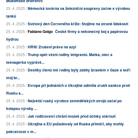
Muslimské bratrstvo
25. 4. 2025 /
Německá továrna na železniční soupravy začne s výrobou
tanků
25. 4. 2025 /
Světový den Červeného kříže: Stojíme na straně lidskosti
25. 4. 2025 /
Fabiano Golgo
České firmy a nekonečný boj s papírovou
hydrou
25. 4. 2025 /
HRW: Zrušení práva na azyl
25. 4. 2025 /
Trump opět vězní rodiny imigrantů. Matka, otec a
teenagerka vyprávě...
25. 4. 2025 /
Desítky členů mé rodiny byly zabity Izraelem v Gaze a teď i
můj br...
25. 4. 2025 /
Evropa při jednáních o Ukrajině odmítla zrušit sankce proti
Rusku a...
25. 4. 2025 /
Největší ruský výrobce zemědělských strojů začal po
kolapsu výroby ...
25. 4. 2025 /
Jak rodičovství chrání mozek před účinky stárnutí
25. 4. 2025 /
Ukrajina a EU požadovaly od Ruska příměří, aby mohly
pokračovat v m...