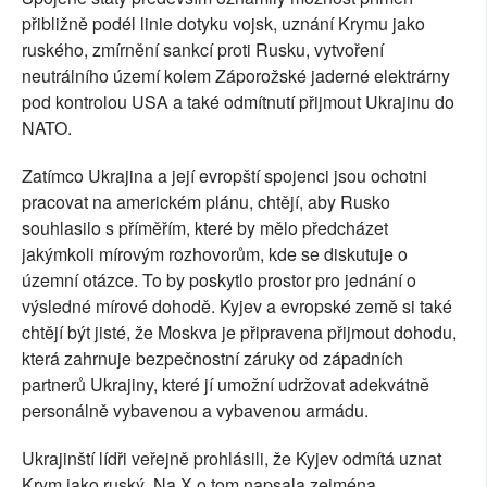
přibližně podél linie dotyku vojsk, uznání Krymu jako
ruského, zmírnění sankcí proti Rusku, vytvoření
neutrálního území kolem Záporožské jaderné elektrárny
pod kontrolou USA a také odmítnutí přijmout Ukrajinu do
NATO.
Zatímco Ukrajina a její evropští spojenci jsou ochotni
pracovat na americkém plánu, chtějí, aby Rusko
souhlasilo s příměřím, které by mělo předcházet
jakýmkoli mírovým rozhovorům, kde se diskutuje o
územní otázce. To by poskytlo prostor pro jednání o
výsledné mírové dohodě. Kyjev a evropské země si také
chtějí být jisté, že Moskva je připravena přijmout dohodu,
která zahrnuje bezpečnostní záruky od západních
partnerů Ukrajiny, které jí umožní udržovat adekvátně
personálně vybavenou a vybavenou armádu.
Ukrajinští lídři veřejně prohlásili, že Kyjev odmítá uznat
Krym jako ruský. Na X o tom napsala zejména