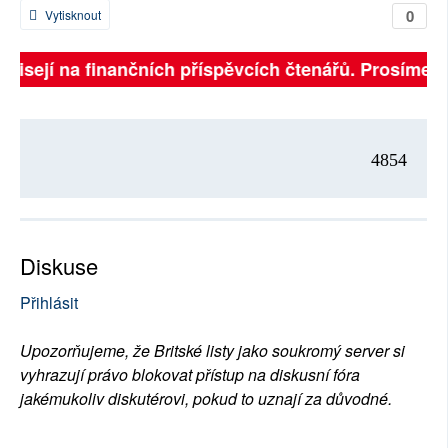
0
Vytisknout
ávisejí na finančních příspěvcích čtenářů. Prosíme, př
4854
Diskuse
Přihlásit
Upozorňujeme, že Britské listy jako soukromý server si
vyhrazují právo blokovat přístup na diskusní fóra
jakémukoliv diskutérovi, pokud to uznají za důvodné.