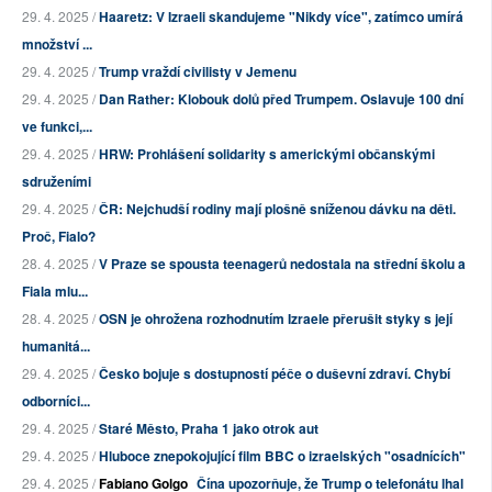
29. 4. 2025 /
Haaretz: V Izraeli skandujeme "Nikdy více", zatímco umírá
množství ...
29. 4. 2025 /
Trump vraždí civilisty v Jemenu
29. 4. 2025 /
Dan Rather: Klobouk dolů před Trumpem. Oslavuje 100 dní
ve funkci,...
29. 4. 2025 /
HRW: Prohlášení solidarity s americkými občanskými
sdruženími
29. 4. 2025 /
ČR: Nejchudší rodiny mají plošně sníženou dávku na děti.
Proč, Fialo?
28. 4. 2025 /
V Praze se spousta teenagerů nedostala na střední školu a
Fiala mlu...
28. 4. 2025 /
OSN je ohrožena rozhodnutím Izraele přerušit styky s její
humanitá...
29. 4. 2025 /
Česko bojuje s dostupností péče o duševní zdraví. Chybí
odborníci...
29. 4. 2025 /
Staré Město, Praha 1 jako otrok aut
29. 4. 2025 /
Hluboce znepokojující film BBC o izraelských "osadnících"
29. 4. 2025 /
Fabiano Golgo
Čína upozorňuje, že Trump o telefonátu lhal