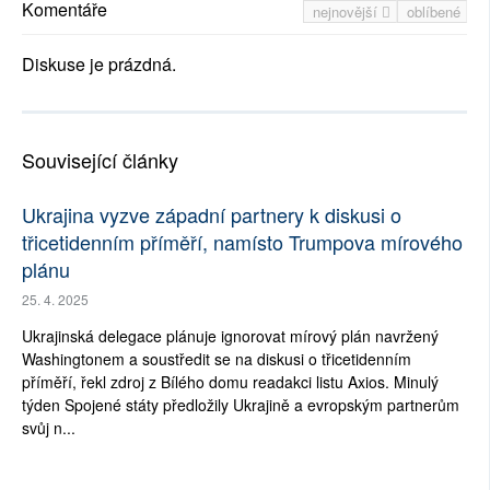
Komentáře
nejnovější
oblíbené
Diskuse je prázdná.
Související články
Ukrajina vyzve západní partnery k diskusi o
třicetidenním příměří, namísto Trumpova mírového
plánu
25. 4. 2025
Ukrajinská delegace plánuje ignorovat mírový plán navržený
Washingtonem a soustředit se na diskusi o třicetidenním
příměří, řekl zdroj z Bílého domu readakci listu Axios. Minulý
týden Spojené státy předložily Ukrajině a evropským partnerům
svůj n...