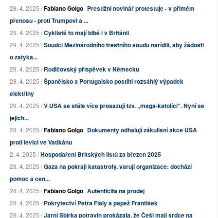
28. 4. 2025 /
Fabiano Golgo
Prestižní novinář protestuje - v přímém
přenosu - proti Trumpovi a ...
29. 4. 2025 /
Cyklisté to mají blbé i v Británii
29. 4. 2025 /
Soudci Mezinárodního trestního soudu nařídili, aby žádosti
o zatyka...
29. 4. 2025 /
Rodičovský příspěvek v Německu
28. 4. 2025 /
Španělsko a Portugalsko postihl rozsáhlý výpadek
elektřiny
29. 4. 2025 /
V USA se stále více prosazují tzv. „maga-katolíci“. Nyní se
jejich...
28. 4. 2025 /
Fabiano Golgo
Dokumenty odhalují zákulisní akce USA
proti levici ve Vatikánu
2. 4. 2025 /
Hospodaření Britských listů za březen 2025
28. 4. 2025 /
Gaza na pokraji katastrofy, varují organizace: dochází
pomoc a cen...
28. 4. 2025 /
Fabiano Golgo
Autenticita na prodej
28. 4. 2025 /
Pokrytectví Petra Fialy a papež František
28. 4. 2025 /
Jarní Sbírka potravin prokázala, že Češi mají srdce na