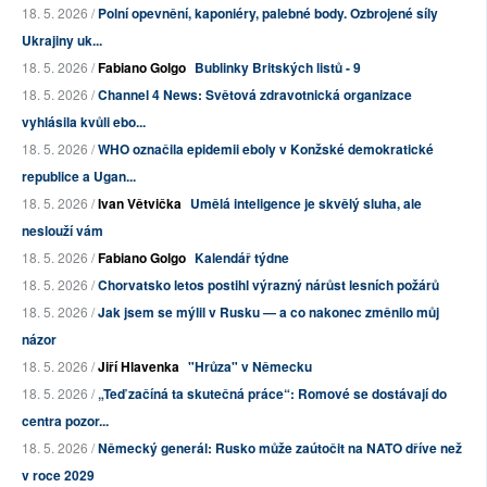
18. 5. 2026 /
Polní opevnění, kaponiéry, palebné body. Ozbrojené síly
Ukrajiny uk...
18. 5. 2026 /
Fabiano Golgo
Bublinky Britských listů - 9
18. 5. 2026 /
Channel 4 News: Světová zdravotnická organizace
vyhlásila kvůli ebo...
18. 5. 2026 /
WHO označila epidemii eboly v Konžské demokratické
republice a Ugan...
18. 5. 2026 /
Ivan Větvička
Umělá inteligence je skvělý sluha, ale
neslouží vám
18. 5. 2026 /
Fabiano Golgo
Kalendář týdne
18. 5. 2026 /
Chorvatsko letos postihl výrazný nárůst lesních požárů
18. 5. 2026 /
Jak jsem se mýlil v Rusku — a co nakonec změnilo můj
názor
18. 5. 2026 /
Jiří Hlavenka
"Hrůza" v Německu
18. 5. 2026 /
„Teď začíná ta skutečná práce“: Romové se dostávají do
centra pozor...
18. 5. 2026 /
Německý generál: Rusko může zaútočit na NATO dříve než
v roce 2029