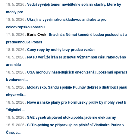
18. 5. 2026 /
Vědci vyvíjejí téměř neviditelné solární články, které by
mohly pro...
18. 5. 2026 /
Ukrajina vyvíjí nízkonákladovou antiraketu pro
celoevropskou obranu
17. 5. 2026 /
Boris Cvek
Snad nás Němci konečně budou poslouchat a
předběhnou je Poláci
18. 5. 2026 /
Ceny ropy by mohly brzy prudce vzrůst
18. 5. 2026 /
NATO věří, že Írán si uchoval významnou část raketového
arzenálu
18. 5. 2026 /
USA mohou v následujících dnech zahájit pozemní operaci
k zabavení ...
18. 5. 2026 /
Moldavsko: Sandu spojuje Putinův dekret o distribuci pasů
obyvatelů...
18. 5. 2026 /
Nové íránské plány pro Hormuzský průliv by mohly vést k
"digitální ...
18. 5. 2026 /
SAE vyšetřují původ útoku poblíž jaderné elektrárny
18. 5. 2026 /
Si Ťin-pching se připravuje na přivítání Vladimíra Putina v
Číně, č...