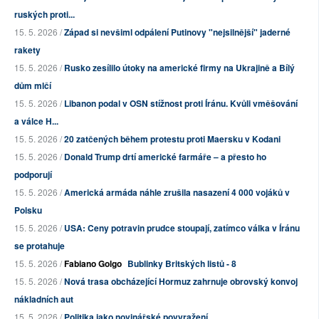
ruských proti...
15. 5. 2026 /
Západ si nevšiml odpálení Putinovy "nejsilnější" jaderné
rakety
15. 5. 2026 /
Rusko zesílilo útoky na americké firmy na Ukrajině a Bílý
dům mlčí
15. 5. 2026 /
Libanon podal v OSN stížnost proti Íránu. Kvůli vměšování
a válce H...
15. 5. 2026 /
20 zatčených během protestu proti Maersku v Kodani
15. 5. 2026 /
Donald Trump drtí americké farmáře – a přesto ho
podporují
15. 5. 2026 /
Americká armáda náhle zrušila nasazení 4 000 vojáků v
Polsku
15. 5. 2026 /
USA: Ceny potravin prudce stoupají, zatímco válka v Íránu
se protahuje
15. 5. 2026 /
Fabiano Golgo
Bublinky Britských listů - 8
15. 5. 2026 /
Nová trasa obcházející Hormuz zahrnuje obrovský konvoj
nákladních aut
15. 5. 2026 /
Politika jako novinářské povyražení