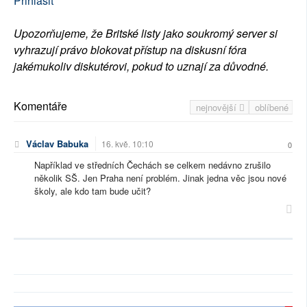
Přihlásit
Upozorňujeme, že Britské listy jako soukromý server si
vyhrazují právo blokovat přístup na diskusní fóra
jakémukoliv diskutérovi, pokud to uznají za důvodné.
Komentáře
nejnovější
oblíbené
Václav Babuka
16. kvě. 10:10
0
Například ve středních Čechách se celkem nedávno zrušilo
několik SŠ. Jen Praha není problém. Jinak jedna věc jsou nové
školy, ale kdo tam bude učit?