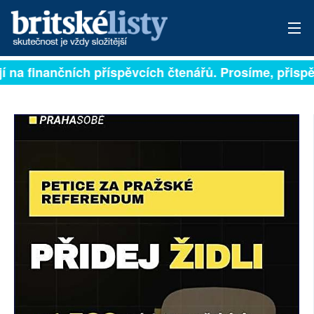
í na finančních příspěvcích čtenářů. Prosíme, přispěj
PŘIHLÁSIT
AKTUÁLNÍ VYDÁNÍ
ARCHIV
ROZHOVORY
TÉMATA
NEJČTENĚJŠÍ ZA 7 DNÍ
AUTOŘI
PŘÍSPĚVKY NA PROVOZ