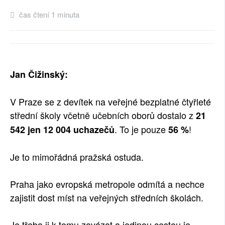
čas čtení 1 minuta
Jan Čižinský:
V Praze se z devítek na veřejné bezplatné čtyřleté
střední školy včetně učebních oborů dostalo z
21
. To je pouze
!
542 jen 12 004 uchazečů
56 %
Je to mimořádná pražská ostuda.
Praha jako evropská metropole odmítá a nechce
zajistit dost míst na veřejných středních školách.
Je třeba ji k tomu zavázat a jedinou cestou je