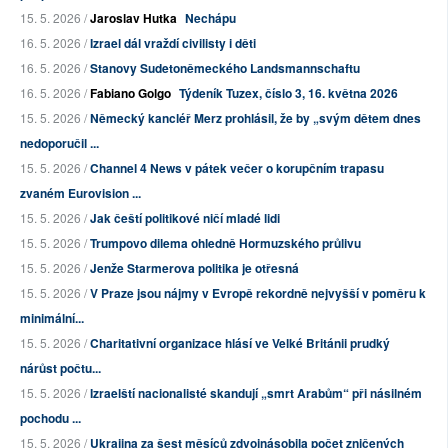
15. 5. 2026 /
Jaroslav Hutka
Nechápu
16. 5. 2026 /
Izrael dál vraždí civilisty i děti
16. 5. 2026 /
Stanovy Sudetoněmeckého Landsmannschaftu
16. 5. 2026 /
Fabiano Golgo
Týdeník Tuzex, číslo 3, 16. května 2026
15. 5. 2026 /
Německý kancléř Merz prohlásil, že by „svým dětem dnes
nedoporučil ...
15. 5. 2026 /
Channel 4 News v pátek večer o korupčním trapasu
zvaném Eurovision ...
15. 5. 2026 /
Jak čeští politikové ničí mladé lidi
15. 5. 2026 /
Trumpovo dilema ohledně Hormuzského průlivu
15. 5. 2026 /
Jenže Starmerova politika je otřesná
15. 5. 2026 /
V Praze jsou nájmy v Evropě rekordně nejvyšší v poměru k
minimální...
15. 5. 2026 /
Charitativní organizace hlásí ve Velké Británii prudký
nárůst počtu...
15. 5. 2026 /
Izraelští nacionalisté skandují „smrt Arabům“ při násilném
pochodu ...
15. 5. 2026 /
Ukrajina za šest měsíců zdvojnásobila počet zničených