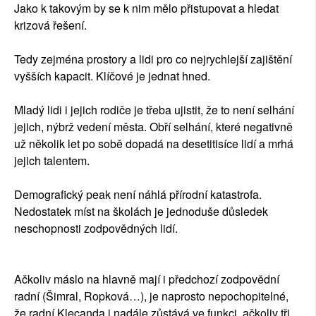
Jako k takovým by se k nim mělo přistupovat a hledat
krizová řešení.
Tedy zejména prostory a lidi pro co nejrychlejší zajištění
vyšších kapacit. Klíčové je jednat hned.
Mladý lidi i jejich rodiče je třeba ujistit, že to není selhání
jejich, nýbrž vedení města. Obří selhání, které negativně
už několik let po sobě dopadá na desetitisíce lidí a mrhá
jejich talentem.
Demografický peak není náhlá přírodní katastrofa.
Nedostatek míst na školách je jednoduše důsledek
neschopnosti zodpovědných lidí.
Ačkoliv máslo na hlavně mají i předchozí zodpovědní
radní (Šimral, Ropková…), je naprosto nepochopitelné,
že radní Klecanda i nadále zůstává ve funkci, ačkoliv tři