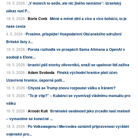
19. 5. 2026 /
„V testech to selže, ale nic jiného nemáme“: izraelský
zákaz nutí P...
18. 5. 2026 /
Boris Cvek
Méně a méně dětí a více a více boháčů, to je
naše cesta
4. 5. 2026 /
Prosíme, přispějte! Hospodaření Občanského sdružení
Britské listy z...
19. 5. 2026 /
Porota rozhodla ve prospěch Sama Altmana a OpenAI v
souboji s Elone...
18. 5. 2026 /
Izraelci pálí stovky olivovníků, snaží se upalovat lidi zaživa
19. 5. 2026 /
Adam Svoboda
Finská východní hranice platí účet:
Uzavřená hranice, úsporná polit...
18. 5. 2026 /
Chystá se Trump znovu rozpoutat válku s Íránem?
18. 5. 2026 /
"To je vtip?" – Kubánci se vysmívají vládnímu manuálu pro
válku
16. 5. 2026 /
Arnošt Kult
Brněnské osobnosti jako zrcadlo naší malosti
– vymaníme se konečně ...
18. 5. 2026 /
Po Volkswagenu i Mercedes oznámil připravenost vyrábět
vojenské pro...