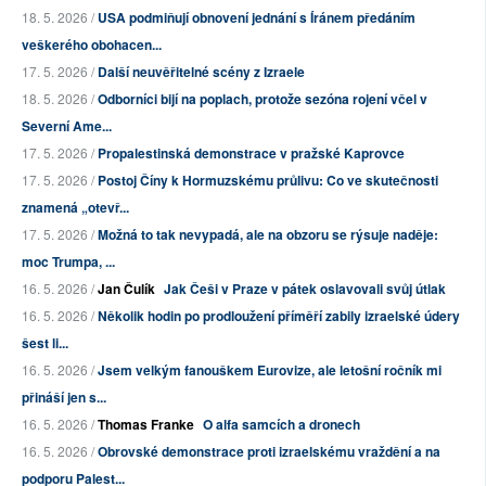
18. 5. 2026 /
USA podmiňují obnovení jednání s Íránem předáním
veškerého obohacen...
17. 5. 2026 /
Další neuvěřitelné scény z Izraele
18. 5. 2026 /
Odborníci bijí na poplach, protože sezóna rojení včel v
Severní Ame...
17. 5. 2026 /
Propalestinská demonstrace v pražské Kaprovce
17. 5. 2026 /
Postoj Číny k Hormuzskému průlivu: Co ve skutečnosti
znamená „otevř...
17. 5. 2026 /
Možná to tak nevypadá, ale na obzoru se rýsuje naděje:
moc Trumpa, ...
16. 5. 2026 /
Jan Čulík
Jak Češi v Praze v pátek oslavovali svůj útlak
16. 5. 2026 /
Několik hodin po prodloužení příměří zabily izraelské údery
šest li...
16. 5. 2026 /
Jsem velkým fanouškem Eurovize, ale letošní ročník mi
přináší jen s...
16. 5. 2026 /
Thomas Franke
O alfa samcích a dronech
16. 5. 2026 /
Obrovské demonstrace proti izraelskému vraždění a na
podporu Palest...