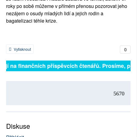
roky po sobě můžeme v přímém přenosu pozorovat jeho
nezájem o osudy mladých lidí a jejich rodin a
bagatelizaci téhle krize.
0
Vytisknout
sejí na finančních příspěvcích čtenářů. Prosíme, přisp
5670
Diskuse