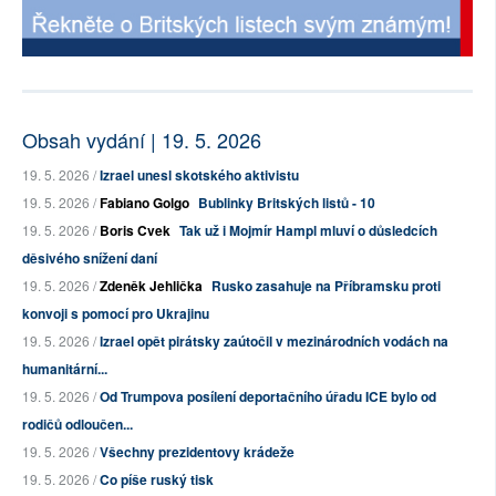
Obsah vydání | 19. 5. 2026
19. 5. 2026 /
Izrael unesl skotského aktivistu
19. 5. 2026 /
Fabiano Golgo
Bublinky Britských listů - 10
19. 5. 2026 /
Boris Cvek
Tak už i Mojmír Hampl mluví o důsledcích
děsivého snížení daní
19. 5. 2026 /
Zdeněk Jehlička
Rusko zasahuje na Příbramsku proti
konvoji s pomocí pro Ukrajinu
19. 5. 2026 /
Izrael opět pirátsky zaútočil v mezinárodních vodách na
humanitární...
19. 5. 2026 /
Od Trumpova posílení deportačního úřadu ICE bylo od
rodičů odloučen...
19. 5. 2026 /
Všechny prezidentovy krádeže
19. 5. 2026 /
Co píše ruský tisk