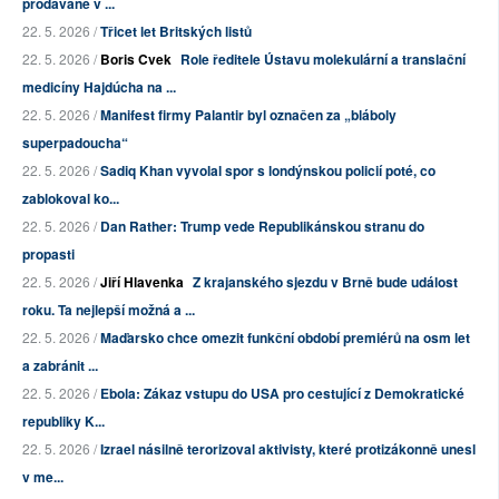
prodávané v ...
22. 5. 2026 /
Třicet let Britských listů
22. 5. 2026 /
Boris Cvek
Role ředitele Ústavu molekulární a translační
medicíny Hajdúcha na ...
22. 5. 2026 /
Manifest firmy Palantir byl označen za „bláboly
superpadoucha“
22. 5. 2026 /
Sadiq Khan vyvolal spor s londýnskou policií poté, co
zablokoval ko...
22. 5. 2026 /
Dan Rather: Trump vede Republikánskou stranu do
propasti
22. 5. 2026 /
Jiří Hlavenka
Z krajanského sjezdu v Brně bude událost
roku. Ta nejlepší možná a ...
22. 5. 2026 /
Maďarsko chce omezit funkční období premiérů na osm let
a zabránit ...
22. 5. 2026 /
Ebola: Zákaz vstupu do USA pro cestující z Demokratické
republiky K...
22. 5. 2026 /
Izrael násilně terorizoval aktivisty, které protizákonně unesl
v me...