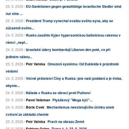
25. 5. 2026 /
EU-Sanktionen gegen gewalttätige israelische Siedler sind
nur eine ...
25. 5. 2026 /
Prezident Trump vynechal svatbu svého syna, aby se
zúčastnil svého...
24. 5. 2026 /
Rusko zasáhlo Kyjev hypersonickou balistickou raketou v
rámci „nepř...
24. 5. 2026 /
Izraelské údery bombardují Libanon den poté, co při
jediném náletu...
25. 5. 2026 /
Petr Vařeka
Omezení systému: Od Eukleida k prázdnotě
vědomí
24. 5. 2026 /
Věčné přátelství Číny a Ruska: jste naši poddaní a je třeba,
abyste...
24. 5. 2026 /
Nálada v Rusku se obrací proti Putinovi
23. 5. 2026 /
Pavel Veleman
Plyšákový "Mega kýč"...
24. 5. 2026 /
Boris Cvek
Mechanismus neexistujícího účinku aneb
cvičení ze základů chemie
25. 5. 2026 /
Petr Vařeka
Prach na obrazu Země
23. 5. 2026 /
Fabiano Golgo
Tuzex č. 4, 23. 5. 2026