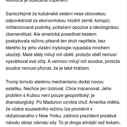
Samozřejmě že kubánské vedení nese obrovskou
odpovědnost za ekonomickou mizérii země, korupci,
militarizované podniky, potlačení opozice a ideologickou
zkamenělost. Ale americká posedlost trestem
poskytovala režimu přesně ten druh nepřítele, bez
kterého by jeho vlastní mytologie vypadala mnohem
ubožeji. Malé státy milují roli oběti, protože oběť nemusí
vysvětlovat své účty. A velmoci milují roli soudce, protože
soudce nemusí přiznat, že je také hráčem.
Trump tomuto starému mechanismu dodal novou
estetiku. Nechce jen izolovat. Chce inscenovat. Jeho
problém s Kubou není pouze geopolitický; je
dramaturgický. Po Madurovi vznikla chuť. Amerika viděla,
že vůdce sousedního režimu lze proměnit v
obžalovaného v New Yorku, zatímco prezident prodává
národu obraz návratu síly. To je droga silnější než kokain,