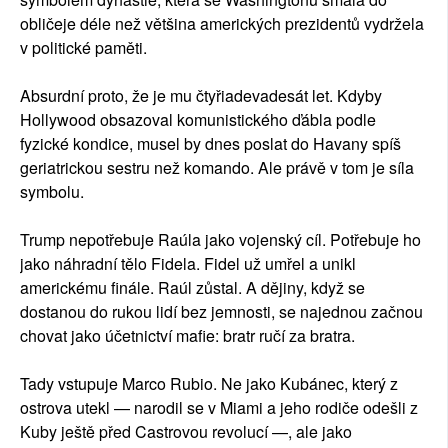
obličeje déle než většina amerických prezidentů vydržela
v politické paměti.
Absurdní proto, že je mu čtyřiadevadesát let. Kdyby
Hollywood obsazoval komunistického ďábla podle
fyzické kondice, musel by dnes poslat do Havany spíš
geriatrickou sestru než komando. Ale právě v tom je síla
symbolu.
Trump nepotřebuje Raúla jako vojenský cíl. Potřebuje ho
jako náhradní tělo Fidela. Fidel už umřel a unikl
americkému finále. Raúl zůstal. A dějiny, když se
dostanou do rukou lidí bez jemnosti, se najednou začnou
chovat jako účetnictví mafie: bratr ručí za bratra.
Tady vstupuje Marco Rubio. Ne jako Kubánec, který z
ostrova utekl — narodil se v Miami a jeho rodiče odešli z
Kuby ještě před Castrovou revolucí —, ale jako