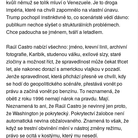
kvůli němuž se tolik mluví o Venezuele. Je to droga
impéria, které na chvíli zapomnělo na vlastní únavu.
Trump pochopil instinktivně to, co scenáristé vědí dávno:
publikum nechce slyšet o strukturálních problémech.
Chce padoucha se jménem, tváří a letadlem.
Raúl Castro nabízí všechno: jméno, krevní linii, archivní
fotografie, Karibik, studenou válku, exilové slzy, staré
zločiny a možnost říct, že spravedlnost může čekat třicet
let, ale nakonec dorazí s americkou vlajkou v pozadí.
Jenže spravedlnost, která přichází přesně ve chvíli, kdy
se hodí do geopolitického scénáře, přestává vonět po
právu a začíná vonět po benzínu. To neznamená, že
oběti z roku 1996 nemají nárok na pravdu. Mají.
Neznamená to ani, že Raúl Castro je nevinný jen proto,
že Washington je pokrytecký. Pokrytectví žalobce není
automatická nevina obžalovaného. Znamená to však, že
když se trestní obvinění mění v nástroj změny režimu,
právo se ocitá v kostýmu, který mu nesedí.