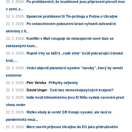
22. 5. 2026 /
Po prohlášeních, že muslimové jsou připraveni převzít moc
v zemi, z...
22. 5. 2026 /
Společné prohlášení Si Ťin-pchinga a Putina o Ukrajině
22. 5. 2026 /
Po celosvětovém pobouření Izrael vyhostil zahraniční
aktivisty z fl...
22. 5. 2026 /
Konflikt v Mali vstupuje do nebezpečné nové fáze se
zakázanými kaze...
22. 5. 2026 /
Ropné trhy se blíží k „rudé zóně“ kvůli pokračující íránské
krizi, ...
22. 5. 2026 /
Vědci objevili planetární systém "naruby", který by neměl
existovat
22. 5. 2026 /
Petr Vařeka
Příbytky nejistoty
22. 5. 2026 /
David Unger
Češi bez německojazyčných krajanů?
22. 5. 2026 /
Indie kvůli klimatickému jevu El Niño vydala varování před
vlnou veder
22. 5. 2026 /
Riziko eboly je uvnitř DR Kongo vysoké, ale není to
pandemická nouz...
22. 5. 2026 /
Merz navrhl přijmout Ukrajinu do EU jako přidruženého