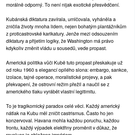
morálně odporný. To není nijak exotické přesvědčení.
Kubánská diktatura zavírala, umlčovala, vyháněla a
zničila životy mnoha lidem, nejen bohatým plantážníkům
z proticastrovské karikatury. Jenže mezi odsouzením
diktatury a přijetím logiky, že Washington má právo
kdykoliv změnit vládu u sousedů, vede propast.
Americká politika vůči Kubě tuto propast přeskakuje už
od roku 1960 s elegancí opilého slona: embargo, sankce,
izolace, tajné operace, moralistické projevy, a pak
překvapení, že ostrovní režim přežil a naučil se z
amerického tlaku vyrábět vlastní legitimitu.
To je tragikomický paradox celé věci. Každý americký
nátlak na Kubu měl zničit castrismus. Často ho jen
konzervoval. Havana mohla každou poruchu, každou
frontu, každý výpadek elektřiny proměnit v důkaz, že
revoluce je obležena impériem.