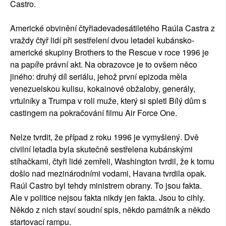
Castro.
Americké obvinění čtyřiadevadesátiletého Raúla Castra z
vraždy čtyř lidí při sestřelení dvou letadel kubánsko-
americké skupiny Brothers to the Rescue v roce 1996 je
na papíře právní akt. Na obrazovce je to ovšem něco
jiného: druhý díl seriálu, jehož první epizoda měla
venezuelskou kulisu, kokainové obžaloby, generály,
vrtulníky a Trumpa v roli muže, který si spletl Bílý dům s
castingem na pokračování filmu Air Force One.
Nelze tvrdit, že případ z roku 1996 je vymyšlený. Dvě
civilní letadla byla skutečně sestřelena kubánskými
stíhačkami, čtyři lidé zemřeli, Washington tvrdil, že k tomu
došlo nad mezinárodními vodami, Havana tvrdila opak.
Raúl Castro byl tehdy ministrem obrany. To jsou fakta.
Ale v politice nejsou fakta nikdy jen fakta. Jsou to cihly.
Někdo z nich staví soudní spis, někdo památník a někdo
startovací rampu.