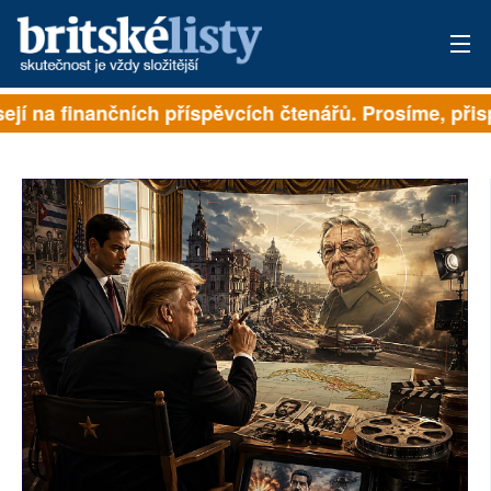
ejí na finančních příspěvcích čtenářů. Prosíme, přispě
PŘIHLÁSIT
AKTUÁLNÍ VYDÁNÍ
ARCHIV
ROZHOVORY
TÉMATA
NEJČTENĚJŠÍ ZA 7 DNÍ
AUTOŘI
PŘÍSPĚVKY NA PROVOZ