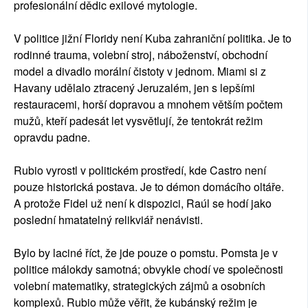
profesionální dědic exilové mytologie.
V politice jižní Floridy není Kuba zahraniční politika. Je to
rodinné trauma, volební stroj, náboženství, obchodní
model a divadlo morální čistoty v jednom. Miami si z
Havany udělalo ztracený Jeruzalém, jen s lepšími
restauracemi, horší dopravou a mnohem větším počtem
mužů, kteří padesát let vysvětlují, že tentokrát režim
opravdu padne.
Rubio vyrostl v politickém prostředí, kde Castro není
pouze historická postava. Je to démon domácího oltáře.
A protože Fidel už není k dispozici, Raúl se hodí jako
poslední hmatatelný relikviář nenávisti.
Bylo by laciné říct, že jde pouze o pomstu. Pomsta je v
politice málokdy samotná; obvykle chodí ve společnosti
volební matematiky, strategických zájmů a osobních
komplexů. Rubio může věřit, že kubánský režim je