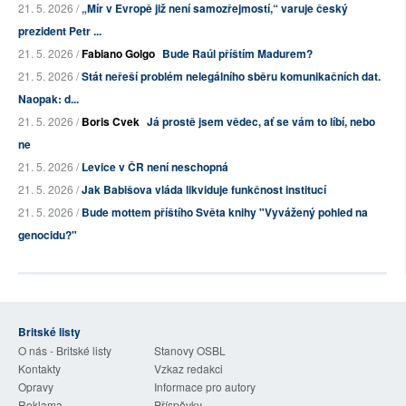
21. 5. 2026 /
„Mír v Evropě již není samozřejmostí,“ varuje český
prezident Petr ...
21. 5. 2026 /
Fabiano Golgo
Bude Raúl příštím Madurem?
21. 5. 2026 /
Stát neřeší problém nelegálního sběru komunikačních dat.
Naopak: d...
21. 5. 2026 /
Boris Cvek
Já prostě jsem vědec, ať se vám to líbí, nebo
ne
21. 5. 2026 /
Levice v ČR není neschopná
21. 5. 2026 /
Jak Babišova vláda likviduje funkčnost institucí
21. 5. 2026 /
Bude mottem příštího Světa knihy "Vyvážený pohled na
genocidu?"
Britské listy
O nás - Britské listy
Stanovy OSBL
Kontakty
Vzkaz redakci
Opravy
Informace pro autory
Reklama
Příspěvky