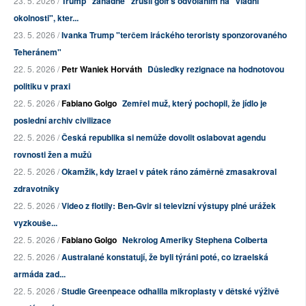
23. 5. 2026 /
Trump "záhadně" zrušil golf s odvoláním na "vládní
okolnosti", kter...
23. 5. 2026 /
Ivanka Trump "terčem iráckého teroristy sponzorovaného
Teheránem"
22. 5. 2026 /
Petr Waniek Horváth
Důsledky rezignace na hodnotovou
politiku v praxi
22. 5. 2026 /
Fabiano Golgo
Zemřel muž, který pochopil, že jídlo je
poslední archiv civilizace
22. 5. 2026 /
Česká republika si nemůže dovolit oslabovat agendu
rovnosti žen a mužů
22. 5. 2026 /
Okamžik, kdy Izrael v pátek ráno záměrně zmasakroval
zdravotníky
22. 5. 2026 /
Video z flotily: Ben-Gvir si televizní výstupy plné urážek
vyzkouše...
22. 5. 2026 /
Fabiano Golgo
Nekrolog Ameriky Stephena Colberta
22. 5. 2026 /
Australané konstatují, že byli týráni poté, co izraelská
armáda zad...
22. 5. 2026 /
Studie Greenpeace odhalila mikroplasty v dětské výživě