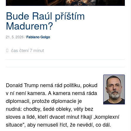
SOCIÁLNÍ SÍTĚ
Bude Raúl příštím
RUBRIKY
Madurem?
PLNÁ VERZE STRÁNEK
21. 5. 2026 /
Fabiano Golgo
čas čtení 7 minut
Donald Trump nemá rád politiku, pokud
v ní není kamera. A kamera nemá ráda
diplomacii, protože diplomacie je
nudná: chodby, šedé obleky, věty bez
sloves a lidé, kteří dvacet minut říkají „komplexní
situace", aby nemuseli říct, že nevědí, co dál.