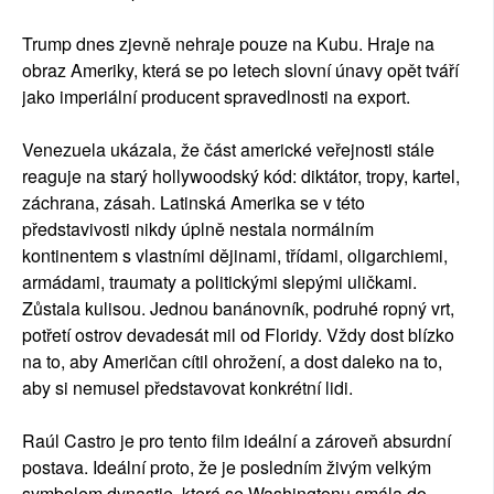
Trump dnes zjevně nehraje pouze na Kubu. Hraje na
obraz Ameriky, která se po letech slovní únavy opět tváří
jako imperiální producent spravedlnosti na export.
Venezuela ukázala, že část americké veřejnosti stále
reaguje na starý hollywoodský kód: diktátor, tropy, kartel,
záchrana, zásah. Latinská Amerika se v této
představivosti nikdy úplně nestala normálním
kontinentem s vlastními dějinami, třídami, oligarchiemi,
armádami, traumaty a politickými slepými uličkami.
Zůstala kulisou. Jednou banánovník, podruhé ropný vrt,
potřetí ostrov devadesát mil od Floridy. Vždy dost blízko
na to, aby Američan cítil ohrožení, a dost daleko na to,
aby si nemusel představovat konkrétní lidi.
Raúl Castro je pro tento film ideální a zároveň absurdní
postava. Ideální proto, že je posledním živým velkým
symbolem dynastie, která se Washingtonu smála do