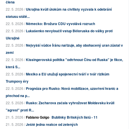
člena
22. 5. 2026 /
Ukrajina kvůli útokům na civilisty vyzvala k odebrání
statusu stálé...
22. 5. 2026 /
Německo: Brožura CDU vyvolává rozruch
22. 5. 2026 /
Lukašenko nevyloučil vstup Běloruska do války proti
Ukrajině
22. 5. 2026 /
Nejvyšší vůdce Íránu nařizuje, aby obohacený uran zůstal v
zemi
22. 5. 2026 /
Kissingerovská politika "odtrhnout Čínu od Ruska" je fikce,
která S...
22. 5. 2026 /
Mexiko a EU utužují spojenectví tváří v tvář rizikům
Trumpovy éry
22. 5. 2026 /
Prognóza pro Rusko: Nová mobilizace, uzavření hranic a
přechod na p...
22. 5. 2026 /
Rusko: Zacharova začala vyhrožovat Moldavsku kvůli
"agresi" proti R...
21. 5. 2026 /
Fabiano Golgo
Bublinky Britských listů - 11
21. 5. 2026 /
Ještě jedna reakce od zelených