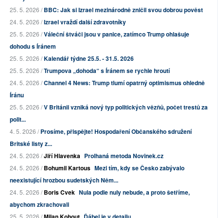
25. 5. 2026 /
BBC: Jak si Izrael mezinárodně zničil svou dobrou pověst
24. 5. 2026 /
Izrael vraždí další zdravotníky
25. 5. 2026 /
Váleční štváči jsou v panice, zatímco Trump ohlašuje
dohodu s Íránem
25. 5. 2026 /
Kalendář týdne 25.5. - 31.5. 2026
25. 5. 2026 /
Trumpova „dohoda“ s Íránem se rychle hroutí
24. 5. 2026 /
Channel 4 News: Trump tlumí opatrný optimismus ohledně
Íránu
25. 5. 2026 /
V Británii vzniká nový typ politických vězňů, počet trestů za
polit...
4. 5. 2026 /
Prosíme, přispějte! Hospodaření Občanského sdružení
Britské listy z...
24. 5. 2026 /
Jiří Hlavenka
Prolhaná metoda Novinek.cz
24. 5. 2026 /
Bohumil Kartous
Mezi tím, kdy se Česko zabývalo
neexistující hrozbou sudetských Něm...
24. 5. 2026 /
Boris Cvek
Nula podle nuly nebude, a proto šetříme,
abychom zkrachovali
25. 5. 2026 /
Milan Kohout
Ďábel je v detailu