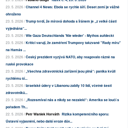
23. 5. 2026 /
Channel 4 News: Ebola se rychle šíří. Deset zemí je vážně
ohroženo
23. 5. 2026 /
Trump tvrdí, že mírová dohoda s Íránem je „z velké části
vyjednána“...
23. 5. 2026 /
Wie Gaza Deutschlands 'Nie wieder' - Mythos aufdeckt
23. 5. 2026 /
Kritici varují, že zaměření Trumpovy takzvané "Rady míru"
na Hamás ...
23. 5. 2026 /
Český prezident vyzývá NATO, aby reagovalo rázně na
ruské provokace
23. 5. 2026 /
„Všechna zdravotnická zařízení jsou plná“: panika kvůli
rychlému ší...
23. 5. 2026 /
Izraelské údery v Libanonu zabily 10 lidí, včetně šesti
zdravotníků...
23. 5. 2026 /
„Rozesmíval nás a nikdy se nezalekl“: Amerika se loučí s
pořadem Th...
22. 5. 2026 /
Petr Waniek Horváth
Rizika kompetenčního sporu:
Ústavní vyjasnění, nebo další eroze dův...