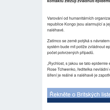
kontaktu ztěžují zvládnutí epidem
Varování od humanitárních organiza
republice Kongo jsou alarmující a j
naléhavé.
Zatímco se země potýká s návratem
systém bude mít potíže zvládnout ep
počet potvrzených případů.
„Rychlost, s jakou se tato epidemie e
Rose Tchwenko, ředitelka nevládní 
šíření je reálné a naléhavě je zapotř