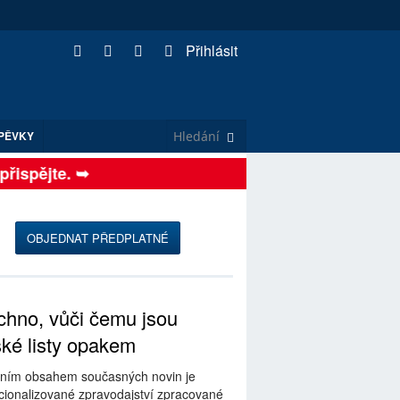
Přihlásit
PĚVKY
spějte. ➥
OBJEDNAT PŘEDPLATNÉ
hno, vůči čemu jsou
ské listy opakem
ním obsahem současných novin je
ionalizované zpravodajství zpracované