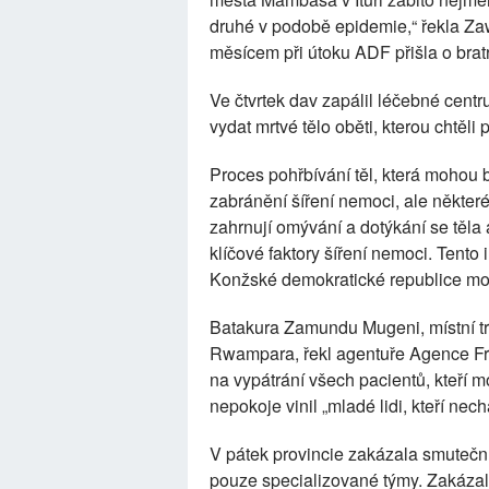
druhé v podobě epidemie,“ řekla Za
měsícem při útoku ADF přišla o bratr
Ve čtvrtek dav zapálil léčebné cent
vydat mrtvé tělo oběti, kterou chtěli 
Proces pohřbívání těl, která mohou b
zabránění šíření nemoci, ale některé
zahrnují omývání a dotýkání se těla 
klíčové faktory šíření nemoci. Tento 
Konžské demokratické republice mo
Batakura Zamundu Mugeni, místní tra
Rwampara, řekl agentuře Agence Fra
na vypátrání všech pacientů, kteří m
nepokoje vinil „mladé lidi, kteří nec
V pátek provincie zakázala smutečn
pouze specializované týmy. Zakázala