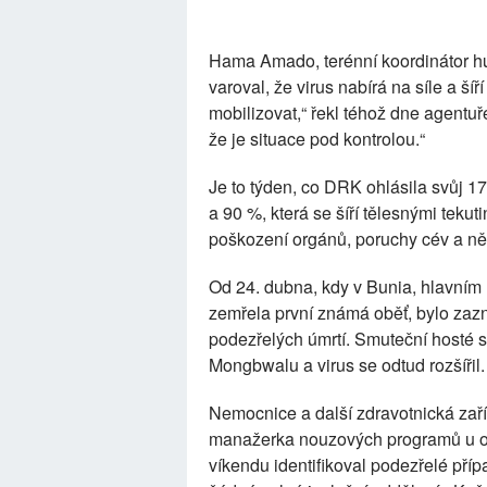
Hama Amado, terénní koordinátor h
varoval, že virus nabírá na síle a ší
mobilizovat,“ řekl téhož dne agentu
že je situace pod kontrolou.“
Je to týden, co DRK ohlásila svůj 17
a 90 %, která se šíří tělesnými tek
poškození orgánů, poruchy cév a něk
Od 24. dubna, kdy v Bunia, hlavním
zemřela první známá oběť, bylo za
podezřelých úmrtí. Smuteční hosté 
Mongbwalu a virus se odtud rozšířil.
Nemocnice a další zdravotnická zaří
manažerka nouzových programů u or
víkendu identifikoval podezřelé pří