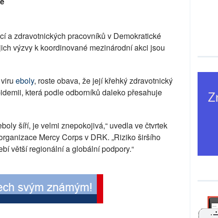
ie
cí a zdravotnických pracovníků v Demokratické
ejich výzvy k koordinované mezinárodní akci jsou
 viru
eboly
, roste obava, že její křehký zdravotnický
idemii, která podle odborníků daleko přesahuje
boly šíří, je velmi znepokojivá,“ uvedla ve čtvrtek
organizace Mercy Corps v DRK. „Riziko širšího
ebí větší regionální a globální podpory.“