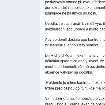
poskytovala pomoc při dvou předcho
demokratické republice jako humanitá
kumulace nešťastných událostí.
Uvedla, že záchranáři by měli využí
mezinárodní spolupráce a koordinac
Aby epidemii dostala pod kontrolu, s
zkušenosti s léčbou této nemoci.
Dr. Richard Kojan, lékař intenzivní 
několika epidemích eboly, uvedl, že
mnoho podobností, včetně pozdního 
absence vakcíny na počátku.
„Epidemie je mimo kontrolu,“ řekl z
týdne před cestou do Ituri, kde má p
Vzhledem k tomu, že neexistuje vak
pracují podle Kojana lékaři na optim