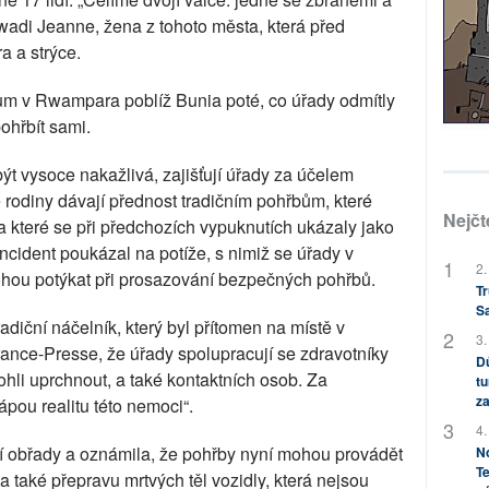
wadi Jeanne, žena z tohoto města, která před
a a strýce.
rum v Rwampara poblíž Bunia poté, co úřady odmítly
pohřbít sami.
ýt vysoce nakažlivá, zajišťují úřady za účelem
 rodiny dávají přednost tradičním pohřbům, které
Nejčt
a které se při předchozích vypuknutích ukázaly jako
incident poukázal na potíže, s nimiž se úřady v
2.
hou potýkat při prosazování bezpečných pohřbů.
Tr
S
diční náčelník, který byl přítomen na místě v
3.
nce-Presse, že úřady spolupracují se zdravotníky
Dů
ohli uprchnout, a také kontaktních osob. Za
tu
za
hápou realitu této nemoci“.
4.
í obřady a oznámila, že pohřby nyní mohou provádět
No
Te
 také přepravu mrtvých těl vozidly, která nejsou