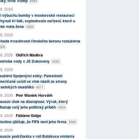
lky, tvrdí Trump
6983
 8. 2026
ři výbuchu bomby v moskevské restauraci
hynuli tři lidé; explodovalo zařízení, které u
ebe měla žena
4363
 8. 2026
hada trvanlivosti římského betonu rozluštěna
328
 8. 2026
Oldřich Maděra
potřeba vody v JE Dukovany
4222
 8. 2026
uštěni Spojenými státy: Palestinští
eričané uvízli ve vlně násilí ze strany
zraelských osadníků
4071
 8. 2026
Petr Waniek Horváth
ausův útok na důstojnost. Výrok, který
haluje celý jeho politický příběh
4004
 8. 2026
Fabiano Golgo
fantino zjišťuje, že FIFA není jeho firma
3983
 8. 2026
ausův podržtaška v roli Babišova ministra