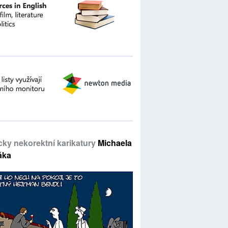
icky nekorektní karikatury
Michaela
áka