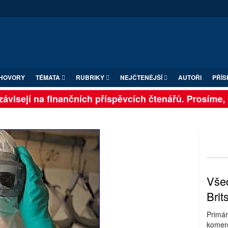
HOVORY
TÉMATA
RUBRIKY
NEJČTENĚJŠÍ
AUTOŘI
PŘÍS
visejí na finančních příspěvcích čtenářů. Prosíme, při
Všec
Brit
Primár
komerc