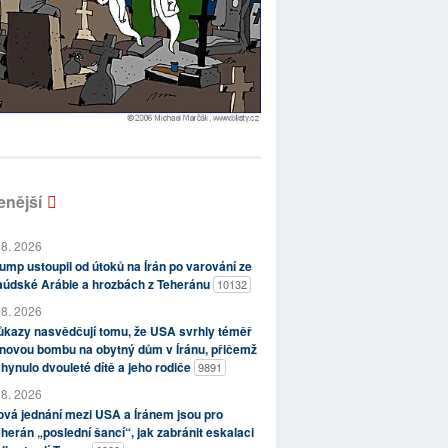
enější
 8. 2026
ump ustoupil od útoků na Írán po varování ze
aúdské Arábie a hrozbách z Teheránu
10132
 8. 2026
kazy nasvědčují tomu, že USA svrhly téměř
novou bombu na obytný dům v Íránu, přičemž
hynulo dvouleté dítě a jeho rodiče
9891
 8. 2026
vá jednání mezi USA a Íránem jsou pro
herán „poslední šancí“, jak zabránit eskalaci