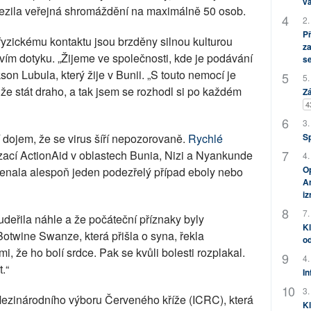
vá
mezila veřejná shromáždění na maximálně 50 osob.
2.
P
yzickému kontaktu jsou brzděny silnou kulturou
za
tvím dotyku. „Žijeme ve společnosti, kde je podávání
s
on Lubula, který žije v Bunii. „S touto nemocí je
5.
 stát draho, a tak jsem se rozhodl si po každém
Zá
4
3.
í dojem, že se virus šíří nepozorovaně.
Rychlé
S
ací ActionAid v oblastech Bunia, Nizi a Nyankunde
4.
Op
namenala alespoň jeden podezřelý případ eboly nebo
Am
i
7.
deřila náhle a že počáteční příznaky byly
Kl
otwine Swanze, která přišla o syna, řekla
od
i, že ho bolí srdce. Pak se kvůli bolesti rozplakal.
4.
.“
In
3.
Mezinárodního výboru Červeného kříže (ICRC), která
Kl