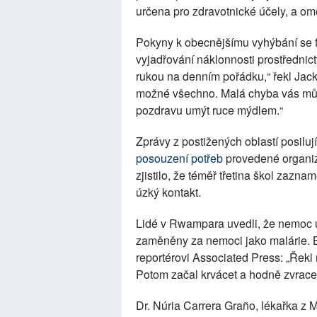
určena pro zdravotnické účely, a o
Pokyny k obecnějšímu vyhýbání se f
vyjadřování náklonnosti prostřednic
rukou na denním pořádku,“ řekl Jacks
možné všechno. Malá chyba vás může
pozdravu umýt ruce mýdlem.“
Zprávy z postižených oblastí posiluj
posouzení potřeb
provedené organiz
zjistilo, že téměř třetina škol zaz
úzký kontakt.
Lidé v Rwampara uvedli, že nemoc u
zaměněny za nemoci jako malárie. B
reportérovi Associated Press: „Řekl m
Potom začal krvácet a hodně zvracet
Dr. Núria Carrera Graño, lékařka z 