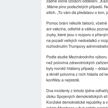
žádné volné izolační oddělení. „Každ
‚Máme plno podezřelých případů. Ne
sítích. „To vám dá představu o tom, ja
Pomoc brání několik faktorů, včetně
ani vakcína, odlehlé a válkou pozn
zvyky, které jsou v rozporu s přísný
na pozadí velkých nedostatků v roz
rozhodnutím Trumpovy administrativ
Podle studie Mezinárodního výboru 
než polovina zdravotnických zařízení
byly rovněž hlášeny případy – dotaz
a téměř polovina z nich hlásila od
konfliktu a nejistotě.
Dva incidenty z tohoto týdne odhalily 
útoku Spojených demokratických sil 
Konžské demokratické republiky a v
města Mambasa v Ituri zabito nejmén