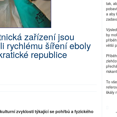
tak, a
pobavi
a aby 
zadava
Výsled
nická zařízení jsou
by moh
příběh
li rychlému šíření eboly
větší 
ratické republice
Příběh
zlehčo
přechá
riskant
To vše
refero
škály 
ulturní zvyklosti týkající se pohřbů a fyzického