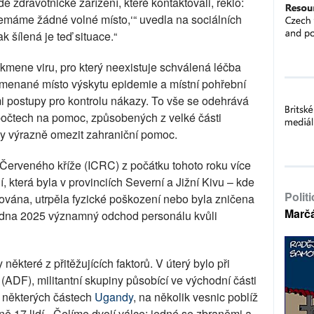
é zdravotnické zařízení, které kontaktovali, řeklo:
máme žádné volné místo,‘“ uvedla na sociálních
k šílená je teď situace.“
 kmene viru, pro který neexistuje schválená léčba
amenané místo výskytu epidemie a místní pohřební
mi postupy pro kontrolu nákazy. To vše se odehrává
počtech na pomoc, způsobených z velké části
y výrazně omezit zahraniční pomoc.
Červeného kříže (ICRC) z počátku tohoto roku více
, která byla v provinciích Severní a Jižní Kivu – kde
Polit
ována, utrpěla fyzické poškození nebo byla zničena
Marč
 ledna 2025 významný odchod personálu kvůli
některé z přitěžujících faktorů. V úterý bylo při
(ADF), militantní skupiny působící ve východní části
 některých částech
Ugandy
, na několik vesnic poblíž
ě 17 lidí. „Čelíme dvojí válce: jedné se zbraněmi a