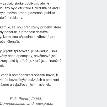
by zaujalo široké publikum, aby je
lo, aby bylo efektivní z hlediska nákladů
bylo možno prodat pozornost publika
telům reklamy.
kem je, že jsou přehlíženy příběhy, které
ly pohoršit, a přednost dostávají
y, které jsou přijatelné a zábavné pro
počet čtenářů.
y, jejichž zpracování je nákladné, jsou
vány nebo opomíjeny, nevšímavě jsou
zeny také ty příběhy, které jsou finančně
ní.
 vede k homogenizaci obsahu novin, k
vání o bezpečných otázkách a omezení
názorů a vyjadřovaných myšlenek.
R.G. Picard, (2004)
“Commercialism and newspaper