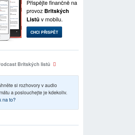
Přispějte finančně na
provoz
Britských
v mobilu.
Listů
CHCI PŘISPĚT
odcast Britských listů
áhněte si rozhovory v audio
mátu a poslouchejte je kdekoliv.
k na to?