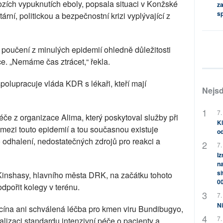
zích vypuknutích eboly, popsala situaci v Konžské
za
s
rní, politickou a bezpečnostní krizi vyplývající z
t poučení z minulých epidemií ohledně důležitosti
e. „Nemáme čas ztrácet,“ řekla.
polupracuje vláda KDR s lékaři, kteří mají
Nejsd
7.
péče z organizace Alima, který poskytoval služby při
Kl
 mezi touto epidemií a tou současnou existuje
od
odhalení, nedostatečných zdrojů pro reakci a
7.
Iz
na
si
 Kinshasy, hlavního města DRK, na začátku tohoto
0
odpořit kolegy v terénu.
7.
Ni
cína ani schválená léčba pro kmen viru Bundibugyo,
7.
alizaci standardu intenzivní péče o pacienty a