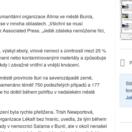
umanitární organizace Alima ve městě Bunia,
ří se v mnoha oblastech. „Všichni se musí
ře Associated Press. „Ještě zdaleka nemůžeme říci,
. výskyt eboly, virové nemoci s úmrtností mezi 25 %
utinami nebo kontaminovanými materiály a způsobuje
P
dy i závažné vnitřní a vnější krvácení.
 městě provincie Ituri na severozápadě země,
St
znamenáno téměř 750 podezřelých případů a 177
for
se ho dotkli během pohřbu v nedalekém městě
Ja
zení byla rychle přetížena. Trish Newportová,
ganizace Lékaři bez hranic, uvedla, že tým během
pady v nemocnici Salama v Bunii, ale v okolí nenašel