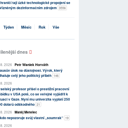
hraničí tají úzké technologické propojení se
přízněným dezinformačním zdrojem
3556
Týden
Měsíc
Rok
Vše
ílenější dnes
 8. 2026
Petr Waniek Horváth
ausův útok na důstojnost. Výrok, který
haluje celý jeho politický příběh
146
 8. 2026
raelský profesor přišel o prestižní pracovní
bídku v USA poté, co se veřejně vyjádřil k
tuaci v Gaze. Nyní mu univerzita vyplatí 250
00 dolarů odškodného
21
 8. 2026
Matěj Metelec
kdo nepozoruje svůj vlastní „soumrak“
19
 8. 2026