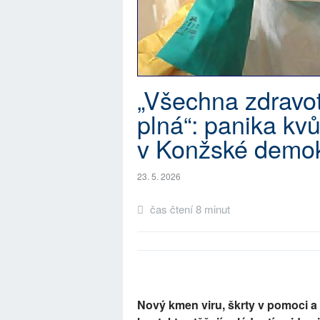
„Všechna zdravot
plná“: panika kvů
v Konžské demok
23. 5. 2026
čas čtení 8 minut
Nový kmen viru, škrty v pomoci a k