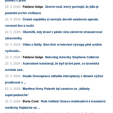
politiku v praxi
22. 5. 2026 /
Fabiano Golgo
Zemřel muž, který pochopil, že jídlo je
poslední archiv civilizace
22. 5. 2026 /
Česká republika si nemůže dovolit oslabovat agendu
rovnosti žen a mužů
22. 5. 2026 /
Okamžik, kdy Izrael v pátek ráno záměrně zmasakroval
zdravotníky
22. 5. 2026 /
Video z flotily: Ben-Gvir si televizní výstupy plné urážek
vyzkouše...
22. 5. 2026 /
Fabiano Golgo
Nekrolog Ameriky Stephena Colberta
22. 5. 2026 /
Australané konstatují, že byli týráni poté, co izraelská
armáda zad...
22. 5. 2026 /
Studie Greenpeace odhalila mikroplasty v dětské výživě
prodávané v ...
22. 5. 2026 /
Manifest firmy Palantir byl označen za „bláboly
superpadoucha“
22. 5. 2026 /
Boris Cvek
Role ředitele Ústavu molekulární a translační
medicíny Hajdúcha na ...