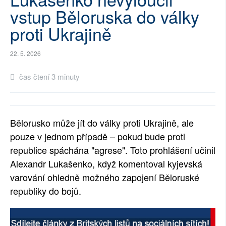
vstup Běloruska do války
SOCIÁLNÍ SÍTĚ
proti Ukrajině
RUBRIKY
22. 5. 2026
PLNÁ VERZE STRÁNEK
čas čtení 3 minuty
Bělorusko může jít do války proti Ukrajině, ale
pouze v jednom případě – pokud bude proti
republice spáchána "agrese". Toto prohlášení učinil
Alexandr Lukašenko, když komentoval kyjevská
varování ohledně možného zapojení Běloruské
republiky do bojů.