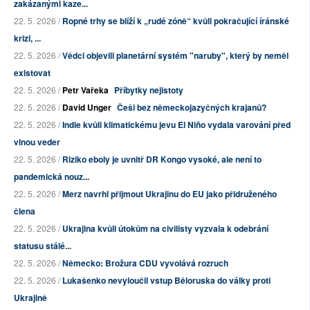
zakázanými kaze...
22. 5. 2026 /
Ropné trhy se blíží k „rudé zóně“ kvůli pokračující íránské
krizi, ...
22. 5. 2026 /
Vědci objevili planetární systém "naruby", který by neměl
existovat
22. 5. 2026 /
Petr Vařeka
Příbytky nejistoty
22. 5. 2026 /
David Unger
Češi bez německojazyčných krajanů?
22. 5. 2026 /
Indie kvůli klimatickému jevu El Niño vydala varování před
vlnou veder
22. 5. 2026 /
Riziko eboly je uvnitř DR Kongo vysoké, ale není to
pandemická nouz...
22. 5. 2026 /
Merz navrhl přijmout Ukrajinu do EU jako přidruženého
člena
22. 5. 2026 /
Ukrajina kvůli útokům na civilisty vyzvala k odebrání
statusu stálé...
22. 5. 2026 /
Německo: Brožura CDU vyvolává rozruch
22. 5. 2026 /
Lukašenko nevyloučil vstup Běloruska do války proti
Ukrajině