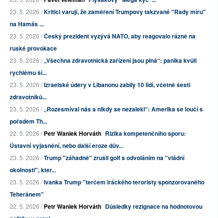
23. 5. 2026 /
Kritici varují, že zaměření Trumpovy takzvané "Rady míru"
na Hamás ...
23. 5. 2026 /
Český prezident vyzývá NATO, aby reagovalo rázně na
ruské provokace
23. 5. 2026 /
„Všechna zdravotnická zařízení jsou plná“: panika kvůli
rychlému ší...
23. 5. 2026 /
Izraelské údery v Libanonu zabily 10 lidí, včetně šesti
zdravotníků...
23. 5. 2026 /
„Rozesmíval nás a nikdy se nezalekl“: Amerika se loučí s
pořadem Th...
22. 5. 2026 /
Petr Waniek Horváth
Rizika kompetenčního sporu:
Ústavní vyjasnění, nebo další eroze dův...
23. 5. 2026 /
Trump "záhadně" zrušil golf s odvoláním na "vládní
okolnosti", kter...
23. 5. 2026 /
Ivanka Trump "terčem iráckého teroristy sponzorovaného
Teheránem"
22. 5. 2026 /
Petr Waniek Horváth
Důsledky rezignace na hodnotovou