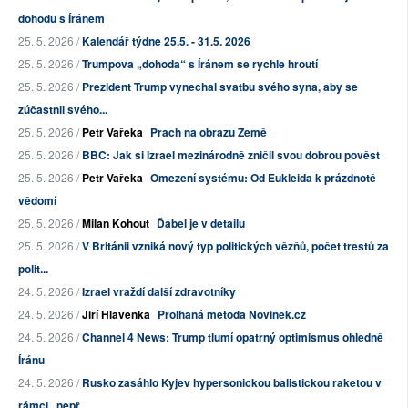
dohodu s Íránem
25. 5. 2026 /
Kalendář týdne 25.5. - 31.5. 2026
25. 5. 2026 /
Trumpova „dohoda“ s Íránem se rychle hroutí
25. 5. 2026 /
Prezident Trump vynechal svatbu svého syna, aby se
zúčastnil svého...
25. 5. 2026 /
Petr Vařeka
Prach na obrazu Země
25. 5. 2026 /
BBC: Jak si Izrael mezinárodně zničil svou dobrou pověst
25. 5. 2026 /
Petr Vařeka
Omezení systému: Od Eukleida k prázdnotě
vědomí
25. 5. 2026 /
Milan Kohout
Ďábel je v detailu
25. 5. 2026 /
V Británii vzniká nový typ politických vězňů, počet trestů za
polit...
24. 5. 2026 /
Izrael vraždí další zdravotníky
24. 5. 2026 /
Jiří Hlavenka
Prolhaná metoda Novinek.cz
24. 5. 2026 /
Channel 4 News: Trump tlumí opatrný optimismus ohledně
Íránu
24. 5. 2026 /
Rusko zasáhlo Kyjev hypersonickou balistickou raketou v
rámci „nepř...