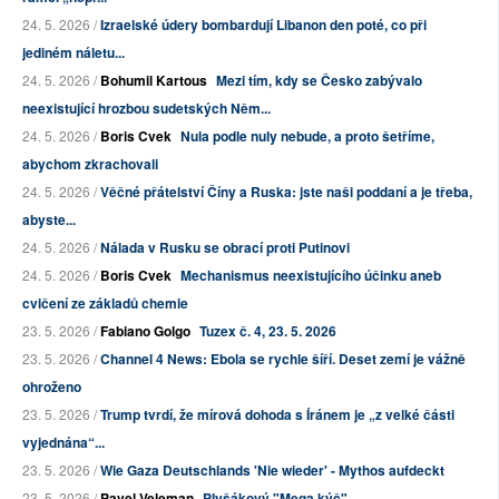
24. 5. 2026 /
Izraelské údery bombardují Libanon den poté, co při
jediném náletu...
24. 5. 2026 /
Bohumil Kartous
Mezi tím, kdy se Česko zabývalo
neexistující hrozbou sudetských Něm...
24. 5. 2026 /
Boris Cvek
Nula podle nuly nebude, a proto šetříme,
abychom zkrachovali
24. 5. 2026 /
Věčné přátelství Číny a Ruska: jste naši poddaní a je třeba,
abyste...
24. 5. 2026 /
Nálada v Rusku se obrací proti Putinovi
24. 5. 2026 /
Boris Cvek
Mechanismus neexistujícího účinku aneb
cvičení ze základů chemie
23. 5. 2026 /
Fabiano Golgo
Tuzex č. 4, 23. 5. 2026
23. 5. 2026 /
Channel 4 News: Ebola se rychle šíří. Deset zemí je vážně
ohroženo
23. 5. 2026 /
Trump tvrdí, že mírová dohoda s Íránem je „z velké části
vyjednána“...
23. 5. 2026 /
Wie Gaza Deutschlands 'Nie wieder' - Mythos aufdeckt
23. 5. 2026 /
Pavel Veleman
Plyšákový "Mega kýč"...