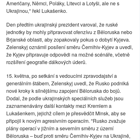
Američany, Němci, Poláky, Litevci a Lotyši, ale ne s
Ukrajinou," řekl Lukašenko.
Den předtím ukrajinský prezident varoval, že ruské
jednotky by mohly připravovat ofenzívu z Běloruska nebo
Brjanské oblasti, aby zopakovaly pokus o dobytí Kyjeva.
Zelenskyj oznámil posílení směru Černihiv-Kyjev a uvedl,
že Kyjev připravuje odpovědi na možné scénáře, včetně
rozšíření geografie dálkových úderů.
15. května, po setkání s vedoucími zpravodajství a
generálním štábem, Zelenskyj uvedl, že Rusko podniká
nové kroky k silnějšímu zapojení Běloruska do bojů.
Dodal, že podle ukrajinských speciálních služeb jsou
zaznamenávány další kontakty mezi Kremlem a
Lukašenkem, jejichž cílem je přesvědčit Minsk, aby se
připojil k novým agresivním operacím. "Rusko zvažuje
plány operací v jižním a severním směru z území
Běloruska – buď proti směru Černihiv-Kyjev na Ukrajině,