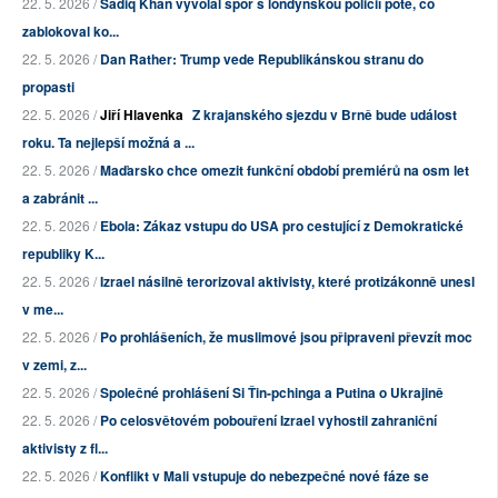
22. 5. 2026 /
Sadiq Khan vyvolal spor s londýnskou policií poté, co
zablokoval ko...
22. 5. 2026 /
Dan Rather: Trump vede Republikánskou stranu do
propasti
22. 5. 2026 /
Jiří Hlavenka
Z krajanského sjezdu v Brně bude událost
roku. Ta nejlepší možná a ...
22. 5. 2026 /
Maďarsko chce omezit funkční období premiérů na osm let
a zabránit ...
22. 5. 2026 /
Ebola: Zákaz vstupu do USA pro cestující z Demokratické
republiky K...
22. 5. 2026 /
Izrael násilně terorizoval aktivisty, které protizákonně unesl
v me...
22. 5. 2026 /
Po prohlášeních, že muslimové jsou připraveni převzít moc
v zemi, z...
22. 5. 2026 /
Společné prohlášení Si Ťin-pchinga a Putina o Ukrajině
22. 5. 2026 /
Po celosvětovém pobouření Izrael vyhostil zahraniční
aktivisty z fl...
22. 5. 2026 /
Konflikt v Mali vstupuje do nebezpečné nové fáze se