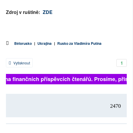
Zdroj v ruštině:
ZDE
Bělorusko
|
Ukrajina
|
Rusko za Vladimíra Putina
1
Vytisknout
jí na finančních příspěvcích čtenářů. Prosíme, přispěj
2470