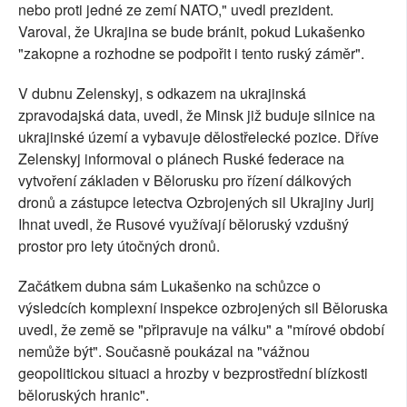
nebo proti jedné ze zemí NATO," uvedl prezident.
Varoval, že Ukrajina se bude bránit, pokud Lukašenko
"zakopne a rozhodne se podpořit i tento ruský záměr".
V dubnu Zelenskyj, s odkazem na ukrajinská
zpravodajská data, uvedl, že Minsk již buduje silnice na
ukrajinské území a vybavuje dělostřelecké pozice. Dříve
Zelenskyj informoval o plánech Ruské federace na
vytvoření základen v Bělorusku pro řízení dálkových
dronů a zástupce letectva Ozbrojených sil Ukrajiny Jurij
Ihnat uvedl, že Rusové využívají běloruský vzdušný
prostor pro lety útočných dronů.
Začátkem dubna sám Lukašenko na schůzce o
výsledcích komplexní inspekce ozbrojených sil Běloruska
uvedl, že země se "připravuje na válku" a "mírové období
nemůže být". Současně poukázal na "vážnou
geopolitickou situaci a hrozby v bezprostřední blízkosti
běloruských hranic".