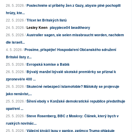
26. 5. 2026 /
Poslechněte si příběhy žen z Gazy, abyste plně pochopili
hrůzy, kte...
22. 5. 2026 /
Třicet let Britských listů
24. 5. 2026 /
Lesley Keen
playpiece04 beadtheory
26. 5. 2026 /
Australier sagen, sie seien missbraucht worden, nachdem
die israeli...
4. 5. 2026 /
Prosíme, přispějte! Hospodaření Občanského sdružení
Britské listy z...
25. 5. 2026 /
Evropská komise a Babiš
26. 5. 2026 /
Bývalý manžel bývalé skotské premiérky se přiznal k
zpronevěře 400 ...
26. 5. 2026 /
Skutečné nebezpečí islamofobie? Málokdy se projevuje
jako nenávist,...
25. 5. 2026 /
Šíření eboly v Konžské demokratické republice předstihuje
opatření ...
25. 5. 2026 /
Steve Rosenberg, BBC z Moskvy: Článek, který bych v
ruských novinác...
25. 5. 2026 /
Váleční štváči jsou v panice, zatímco Trump ohlašuje