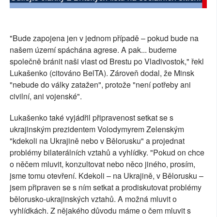
"Bude zapojena jen v jednom případě – pokud bude na
našem území spáchána agrese. A pak... budeme
společně bránit naši vlast od Brestu po Vladivostok," řekl
Lukašenko (citováno BelTA). Zároveň dodal, že Minsk
"nebude do války zatažen", protože "není potřeby ani
civilní, ani vojenské".
Lukašenko také vyjádřil připravenost setkat se s
ukrajinským prezidentem Volodymyrem Zelenským
"kdekoli na Ukrajině nebo v Bělorusku" a projednat
problémy bilaterálních vztahů a vyhlídky. "Pokud on chce
o něčem mluvit, konzultovat nebo něco jiného, prosím,
jsme tomu otevření. Kdekoli – na Ukrajině, v Bělorusku –
jsem připraven se s ním setkat a prodiskutovat problémy
bělorusko-ukrajinských vztahů. A možná mluvit o
vyhlídkách. Z nějakého důvodu máme o čem mluvit s