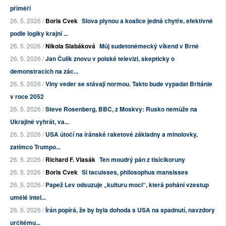
příměří
26. 5. 2026 /
Boris Cvek
Slova plynou a koalice jedná chytře, efektivně
podle logiky krajní ...
26. 5. 2026 /
Nikola Slabáková
Můj sudetoněmecký víkend v Brně
26. 5. 2026 /
Jan Čulík znovu v polské televizi, skepticky o
demonstracích na zác...
26. 5. 2026 /
Vlny veder se stávají normou. Takto bude vypadat Británie
v roce 2052
26. 5. 2026 /
Steve Rosenberg, BBC, z Moskvy: Rusko nemůže na
Ukrajině vyhrát, va...
26. 5. 2026 /
USA útočí na íránské raketové základny a minolovky,
zatímco Trumpo...
26. 5. 2026 /
Richard F. Vlasák
Ten moudrý pán z tisícikoruny
26. 5. 2026 /
Boris Cvek
Si tacuisses, philosophus mansisses
26. 5. 2026 /
Papež Lev odsuzuje „kulturu moci“, která pohání vzestup
umělé intel...
26. 5. 2026 /
Írán popírá, že by byla dohoda s USA na spadnutí, navzdory
určitému...