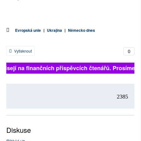
Evropská unie
|
Ukrajina
|
Německo dnes
0
Vytisknout
visejí na finančních příspěvcích čtenářů. Prosíme, při
2385
Diskuse