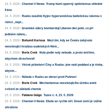
24. 5. 2026 /
Channel 4 News: Trump tlumí opatrný optimismus ohledně
Íránu
24. 5. 2026 /
Rusko zasáhlo Kyjev hypersonickou balistickou raketou v
rámci „nepř...
24. 5. 2026 /
Izraelské údery bombardují Libanon den poté, co při
jediném náletu...
24. 5. 2026 /
Bohumil Kartous
Mezi tím, kdy se Česko zabývalo
neexistující hrozbou sudetských Něm...
24. 5. 2026 /
Boris Cvek
Nula podle nuly nebude, a proto šetříme,
abychom zkrachovali
24. 5. 2026 /
Věčné přátelství Číny a Ruska: jste naši poddaní a je třeba,
abyste...
24. 5. 2026 /
Nálada v Rusku se obrací proti Putinovi
24. 5. 2026 /
Boris Cvek
Mechanismus neexistujícího účinku aneb
cvičení ze základů chemie
23. 5. 2026 /
Fabiano Golgo
Tuzex č. 4, 23. 5. 2026
23. 5. 2026 /
Channel 4 News: Ebola se rychle šíří. Deset zemí je vážně
ohroženo