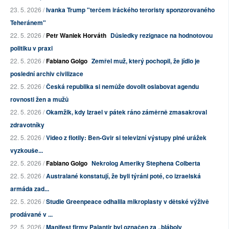
23. 5. 2026 /
Ivanka Trump "terčem iráckého teroristy sponzorovaného
Teheránem"
22. 5. 2026 /
Petr Waniek Horváth
Důsledky rezignace na hodnotovou
politiku v praxi
22. 5. 2026 /
Fabiano Golgo
Zemřel muž, který pochopil, že jídlo je
poslední archiv civilizace
22. 5. 2026 /
Česká republika si nemůže dovolit oslabovat agendu
rovnosti žen a mužů
22. 5. 2026 /
Okamžik, kdy Izrael v pátek ráno záměrně zmasakroval
zdravotníky
22. 5. 2026 /
Video z flotily: Ben-Gvir si televizní výstupy plné urážek
vyzkouše...
22. 5. 2026 /
Fabiano Golgo
Nekrolog Ameriky Stephena Colberta
22. 5. 2026 /
Australané konstatují, že byli týráni poté, co izraelská
armáda zad...
22. 5. 2026 /
Studie Greenpeace odhalila mikroplasty v dětské výživě
prodávané v ...
22. 5. 2026 /
Manifest firmy Palantir byl označen za „bláboly