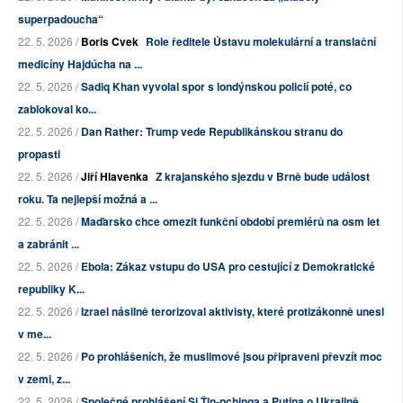
superpadoucha“
22. 5. 2026 /
Boris Cvek
Role ředitele Ústavu molekulární a translační
medicíny Hajdúcha na ...
22. 5. 2026 /
Sadiq Khan vyvolal spor s londýnskou policií poté, co
zablokoval ko...
22. 5. 2026 /
Dan Rather: Trump vede Republikánskou stranu do
propasti
22. 5. 2026 /
Jiří Hlavenka
Z krajanského sjezdu v Brně bude událost
roku. Ta nejlepší možná a ...
22. 5. 2026 /
Maďarsko chce omezit funkční období premiérů na osm let
a zabránit ...
22. 5. 2026 /
Ebola: Zákaz vstupu do USA pro cestující z Demokratické
republiky K...
22. 5. 2026 /
Izrael násilně terorizoval aktivisty, které protizákonně unesl
v me...
22. 5. 2026 /
Po prohlášeních, že muslimové jsou připraveni převzít moc
v zemi, z...
22. 5. 2026 /
Společné prohlášení Si Ťin-pchinga a Putina o Ukrajině