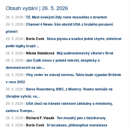
Obsah vydání | 26. 5. 2026
26. 5. 2026 /
TZ: Mezi českými židy roste nesouhlas s Izraelem
26. 5. 2026 /
Channel 4 News: Írán obvinil USA z hrubého porušení
příměří
26. 5. 2026 /
Boris Cvek
Slova plynou a koalice jedná chytře, efektivně
podle logiky krajní ...
26. 5. 2026 /
Nikola Slabáková
Můj sudetoněmecký víkend v Brně
26. 5. 2026 /
Jan Čulík znovu v polské televizi, skepticky o
demonstracích na zác...
26. 5. 2026 /
Vlny veder se stávají normou. Takto bude vypadat Británie
v roce 2052
26. 5. 2026 /
Steve Rosenberg, BBC, z Moskvy: Rusko nemůže na
Ukrajině vyhrát, va...
26. 5. 2026 /
USA útočí na íránské raketové základny a minolovky,
zatímco Trumpo...
26. 5. 2026 /
Richard F. Vlasák
Ten moudrý pán z tisícikoruny
26. 5. 2026 /
Boris Cvek
Si tacuisses, philosophus mansisses