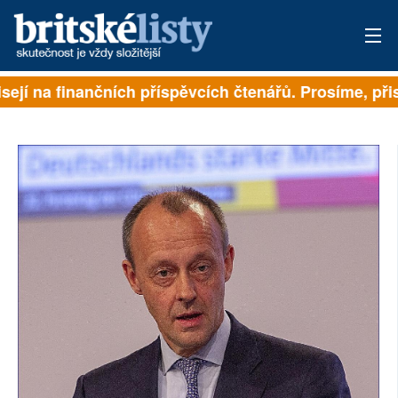
sejí na finančních příspěvcích čtenářů. Prosíme, přisp
PŘIHLÁSIT
AKTUÁLNÍ VYDÁNÍ
ARCHIV
ROZHOVORY
TÉMATA
NEJČTENĚJŠÍ ZA 7 DNÍ
AUTOŘI
PŘÍSPĚVKY NA PROVOZ