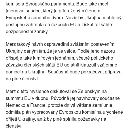
komise a Evropského parlamentu. Bude také moci
jmenovat soudce, který je přidruženým členem
Evropského soudního dvora. Navíc by Ukrajina mohla být
postupně zahrnuta do rozpočtu EU a získat rozsáhlé
bezpečnostní záruky.
Merz takový návrh ospravedlnil zvláštním postavením
Ukrajiny daným tím, že je ve válce. Podle jeho názoru
přispěje také k mírovým jednáním, včetně politického
závazku členských států EU uplatnit klauzuli vzájemné
pomoci na Ukrajinu. Současně bude pokračovat příprava
na plné členství.
Merz o této myšlence diskutoval se Zelenským na
summitu EU v dubnu. Původně jej navrhovaly současně
Německo a Francie, protože drtivá většina zemí unie
odmítla plán vypracovaný Evropskou komisí na urychlené
přijetí Ukrajiny, aniž by plně splnila požadavky na
členství.