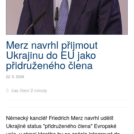
SOCIÁLNÍ SÍTĚ
RUBRIKY
PLNÁ VERZE STRÁNEK
Merz navrhl přijmout
Ukrajinu do EU jako
přidruženého člena
22. 5. 2026
čas čtení 2 minuty
Německý kancléř Friedrich Merz navrhl udělit
Ukrajině status "přidruženého člena" Evropské
unie, v rámci kterého by se začala integrovat do