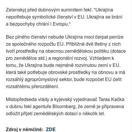
Zelenskyj před dubnovým summitem řekl: "Ukrajina
nepotřebuje symbolické členství v EU. Ukrajina se brání
a bezpochyby chrání i Evropu."
Bez plného členství nebude Ukrajina moci čerpat peníze
ze společného rozpočtu EU. Přibližně dvě třetiny z nich
tvoří prostředky na obecnou zemědělskou politiku (dotace
pro zemědělce atd.) a regionální rozvoj. Vzhledem k
tomu, že Ukrajina bude nejméně rozvinutou zemí v EU,
která také potřebuje obrovské prostředky na obnovu a má
rozsáhlý agroprůmyslový sektor, bude rozpočet EU čelit
rozsáhlému přerozdělení.
Místopředseda vlády a kyjevský vyjednavač Taras Kačka
v dubnu řekl agentuře Bloomberg, že země je připravena
odložit přijetí zemědělských dotací o několik let.
Zdroj v němčině:
ZDE