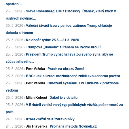
opatření ...
25. 5. 2026 /
Steve Rosenberg, BBC z Moskvy: Článek, který bych v
ruských novinác...
25. 5. 2026 /
Váleční štváči jsou v panice, zatímco Trump ohlašuje
dohodu s Íránem
25. 5. 2026 /
Kalendář týdne 25.5. - 31.5. 2026
25. 5. 2026 /
Trumpova „dohoda“ s Íránem se rychle hroutí
25. 5. 2026 /
Prezident Trump vynechal svatbu svého syna, aby se
zúčastnil svého...
25. 5. 2026 /
Petr Vařeka
Prach na obrazu Země
25. 5. 2026 /
BBC: Jak si Izrael mezinárodně zničil svou dobrou pověst
25. 5. 2026 /
Petr Vařeka
Omezení systému: Od Eukleida k prázdnotě
vědomí
25. 5. 2026 /
Milan Kohout
Ďábel je v detailu
25. 5. 2026 /
V Británii vzniká nový typ politických vězňů, počet trestů za
polit...
24. 5. 2026 /
Izrael vraždí další zdravotníky
24. 5. 2026 /
Jiří Hlavenka
Prolhaná metoda Novinek.cz