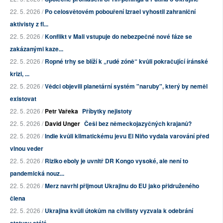
22. 5. 2026 /
Po celosvětovém pobouření Izrael vyhostil zahraniční
aktivisty z fl...
22. 5. 2026 /
Konflikt v Mali vstupuje do nebezpečné nové fáze se
zakázanými kaze...
22. 5. 2026 /
Ropné trhy se blíží k „rudé zóně“ kvůli pokračující íránské
krizi, ...
22. 5. 2026 /
Vědci objevili planetární systém "naruby", který by neměl
existovat
22. 5. 2026 /
Petr Vařeka
Příbytky nejistoty
22. 5. 2026 /
David Unger
Češi bez německojazyčných krajanů?
22. 5. 2026 /
Indie kvůli klimatickému jevu El Niño vydala varování před
vlnou veder
22. 5. 2026 /
Riziko eboly je uvnitř DR Kongo vysoké, ale není to
pandemická nouz...
22. 5. 2026 /
Merz navrhl přijmout Ukrajinu do EU jako přidruženého
člena
22. 5. 2026 /
Ukrajina kvůli útokům na civilisty vyzvala k odebrání