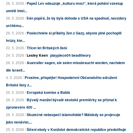
26. 5. 2026 /
Papež Lev odsuzuje „kulturu moci“, která pohání vzestup
umělé intel...
26. 5. 2026 /
Írán popírá, že by byla dohoda s USA na spadnutí, navzdory
určitému...
26. 5. 2026 /
Poslechněte si příběhy žen z Gazy, abyste plně pochopili
hrůzy, kte...
22. 5. 2026 /
Třicet let Britských listů
24. 5. 2026 /
Lesley Keen
playpiece04 beadtheory
26. 5. 2026 /
Australier sagen, sie seien missbraucht worden, nachdem
die israeli...
4. 5. 2026 /
Prosíme, přispějte! Hospodaření Občanského sdružení
Britské listy z...
25. 5. 2026 /
Evropská komise a Babiš
26. 5. 2026 /
Bývalý manžel bývalé skotské premiérky se přiznal k
zpronevěře 400 ...
26. 5. 2026 /
Skutečné nebezpečí islamofobie? Málokdy se projevuje
jako nenávist,...
25. 5. 2026 /
Šíření eboly v Konžské demokratické republice předstihuje