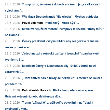
23. 5. 2026 /
Trump tvrdí, že mírová dohoda s Íránem je „z velké části
vyjednána“...
23. 5. 2026 /
Wie Gaza Deutschlands 'Nie wieder' - Mythos aufdeckt
23. 5. 2026 /
Pavel Veleman
Plyšákový "Mega kýč"...
23. 5. 2026 /
Kritici varují, že zaměření Trumpovy takzvané "Rady míru"
na Hamás ...
23. 5. 2026 /
Český prezident vyzývá NATO, aby reagovalo rázně na
ruské provokace
23. 5. 2026 /
„Všechna zdravotnická zařízení jsou plná“: panika kvůli
rychlému ší...
23. 5. 2026 /
Izraelské údery v Libanonu zabily 10 lidí, včetně šesti
zdravotníků...
23. 5. 2026 /
„Rozesmíval nás a nikdy se nezalekl“: Amerika se loučí s
pořadem Th...
22. 5. 2026 /
Petr Waniek Horváth
Rizika kompetenčního sporu:
Ústavní vyjasnění, nebo další eroze dův...
23. 5. 2026 /
Trump "záhadně" zrušil golf s odvoláním na "vládní
okolnosti", kter...