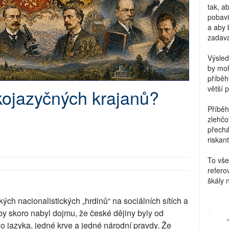
tak, a
pobavi
a aby 
zadava
Výsled
by moh
příběh
větší 
ojazyčných krajanů?
Příběh
zlehčo
přechá
riskant
To vše
refero
škály 
ch nacionalistických „hrdinů“ na sociálních sítích a
k by skoro nabyl dojmu, že české dějiny byly od
 jazyka, jedné krve a jedné národní pravdy. Že