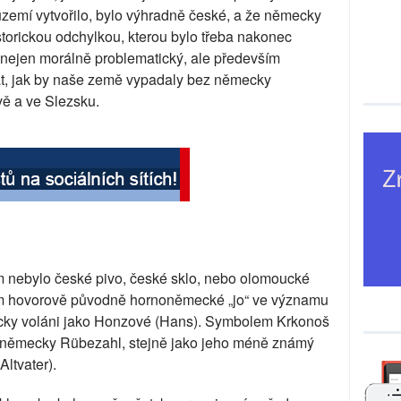
území vytvořilo, bylo výhradně české, a že německy
istorickou odchylkou, kterou bylo třeba nakonec
e nejen morálně problematický, ale především
tat, jak by naše země vypadaly bez německy
vě a ve Slezsku.
m nebylo české pivo, české sklo, nebo olomoucké
om hovorově původně hornoněmecké „jo“ ve významu
ácky voláni jako Honzové (Hans). Symbolem Krkonoš
ě německy Rübezahl, stejně jako jeho méně známý
ltvater).