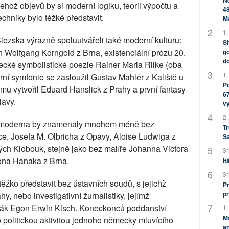
Ne
jehož objevů by si moderní logiku, teorii výpočtu a
48
techniky bylo těžké představit.
M
1.
ezska výrazně spoluutvářeli také moderní kulturu:
Sh
 Wolfgang Korngold z Brna, existenciální prózu 20.
go
do
ecké symbolistické poezie Rainer Maria Rilke (oba
1.
í symfonie se zasloužil Gustav Mahler z Kaliště u
Po
mu vytvořil Eduard Hanslick z Prahy a první fantasy
67
lavy.
v
2.
á moderna by znamenaly mnohem méně bez
Tr
ce, Josefa M. Olbricha z Opavy, Aloise Ludwiga z
S
ch Klobouk, stejně jako bez malíře Johanna Victora
31
ona Hanaka z Brna.
It
31
těžko představit bez ústavních soudů, s jejichž
Pr
př
, nebo investigativní žurnalistiky, jejímž
dák Egon Erwin Kisch. Koneckonců poddanství
1.
M
o politickou aktivitou jednoho německy mluvícího
an