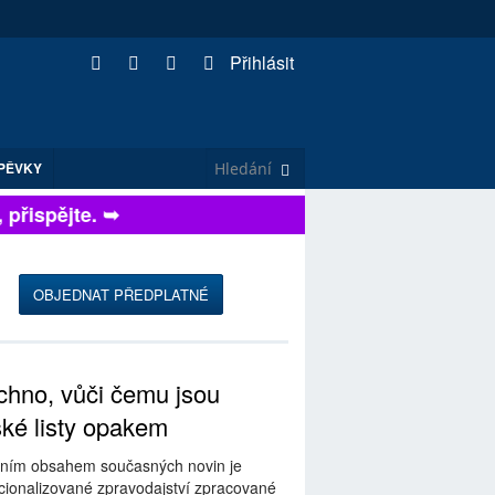
Přihlásit
PĚVKY
ispějte. ➥
OBJEDNAT PŘEDPLATNÉ
hno, vůči čemu jsou
ské listy opakem
ním obsahem současných novin je
ionalizované zpravodajství zpracované