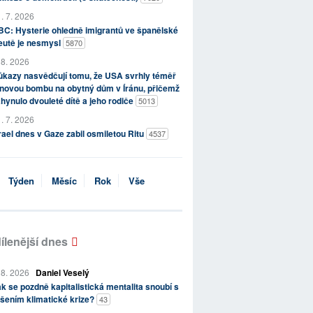
. 7. 2026
C: Hysterie ohledně imigrantů ve španělské
eutě je nesmysl
5870
 8. 2026
kazy nasvědčují tomu, že USA svrhly téměř
novou bombu na obytný dům v Íránu, přičemž
hynulo dvouleté dítě a jeho rodiče
5013
. 7. 2026
rael dnes v Gaze zabil osmiletou Ritu
4537
Týden
Měsíc
Rok
Vše
ílenější dnes
 8. 2026
Daniel Veselý
k se pozdně kapitalistická mentalita snoubí s
šením klimatické krize?
43