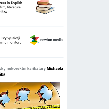
icky nekorektní karikatury
Michaela
áka