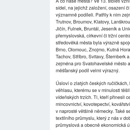
A co naše města? Ve 13. století vz
sídel, na jejichž založení, osazení 
významně podíleli. Patřily k nim ze
Trutnov, Broumov, Klatovy, Lanškr
Jičín, Fulnek, Bruntál, Jeseník a Uni
přemyslovská, církevní či tržní centr
středověká města byla výrazně spo
Brno, Olomouc, Znojmo, Kutná Hora
Tachov, Stříbro, Svitavy, Šternberk a
zejména pro Svatohavelské město a
měšťanský podíl velmi výrazný.
Úsloví o zlatých českých ručičkách,
věhlasu, kterému se v minulosti těš
vídeňských trzích. Ti, kteří přinesli 
mincovnictví, kovotepectví, kovářstv
v naprosté většině německy. Také s
textilního průmyslu, který z nás v 
průmyslová a obecně ekonomická úrov