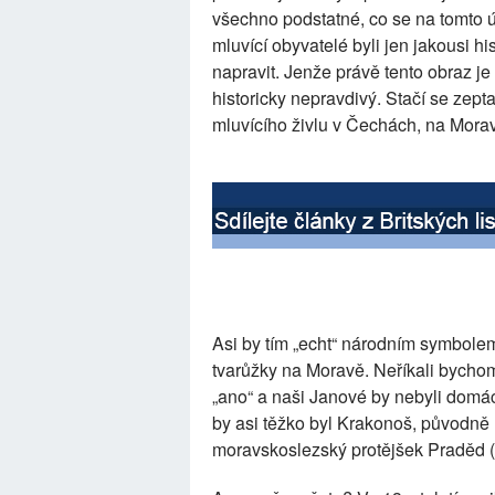
všechno podstatné, co se na tomto 
mluvící obyvatelé byli jen jakousi h
napravit. Jenže právě tento obraz j
historicky nepravdivý. Stačí se zep
mluvícího živlu v Čechách, na Mora
Asi by tím „echt“ národním symbole
tvarůžky na Moravě. Neříkali bych
„ano“ a naši Janové by nebyli dom
by asi těžko byl Krakonoš, původn
moravskoslezský protějšek Praděd (A