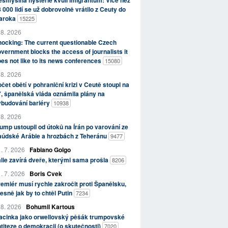
smyslná hysterie kvůli imigrantům: Více než
 000 lidí se už dobrovolně vrátilo z Ceuty do
aroka
15225
 8. 2026
ocking: The current questionable Czech
vernment blocks the access of journalists it
es not like to its news conferences
15080
 8. 2026
čet obětí v pohraniční krizi v Ceutě stoupl na
, španělská vláda oznámila plány na
ybudování bariéry
10938
 8. 2026
ump ustoupil od útoků na Írán po varování ze
aúdské Arábie a hrozbách z Teheránu
9477
. 7. 2026
Fabiano Golgo
álie zavírá dveře, kterými sama prošla
8206
. 7. 2026
Boris Cvek
emiér musí rychle zakročit proti Španělsku,
esně jak by to chtěl Putin
7234
 8. 2026
Bohumil Kartous
acinka jako orwellovský pěšák trumpovské
titeze o demokracii (o skutečnosti)
7020