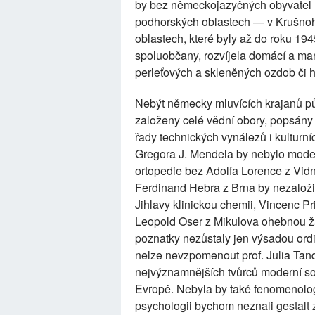
by bez německojazyčných obyvatel 
podhorských oblastech — v Krušnoh
oblastech, které byly až do roku 1
spoluobčany, rozvíjela domácí a man
perleťových a skleněných ozdob či 
Nebýt německy mluvících krajanů pů
založeny celé vědní obory, popsány
řady technických vynálezů i kultur
Gregora J. Mendela by nebylo mode
ortopedie bez Adolfa Lorence z Vidn
Ferdinand Hebra z Brna by nezaložil
Jihlavy klinickou chemii, Vincenc P
Leopold Oser z Mikulova ohebnou ž
poznatky nezůstaly jen výsadou ordi
nelze nevzpomenout prof. Julia Tand
nejvýznamnějších tvůrců moderní soc
Evropě. Nebyla by také fenomenolog
psychologii bychom neznali gestal