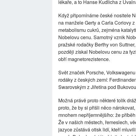
lékaře, a to Hanse Kudlicha z Úva
Když připomínáme české nositele N
na manžele Gerty a Carla Coriovy z 
metabolismu cukrů, zejména katalyt
Nobelovu cenu. Samotný vznik Nobe
pražské rodačky Berthy von Suttner,
později získal Nobelovu cenu za fyz
obří magnetorezistence.
Svět značek Porsche, Volkswagenu i
rodáky z českých zemí: Ferdinande
Swarovským z Jiřetína pod Bukovou
Možná právě proto některé tolik dráž
proto, že by si přišli něco nárokovat
mnohem nepříjemnějšího: že příběh 
Že v našich městech, řemeslech, vě
jazyce zůstává otisk lidí, kteří mluvi