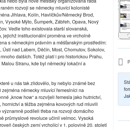
nikla nebo byla nově městsky organizována řada
či raném rozvoji se německy mluvící kolonisté
jména Jihlava, Kolín, Havlíčkův/Německý Brod,
oun, Vysoké Mýto, Šumperk, Zábřeh, Opava, Nový
čov. Vedle toho existovala starší slovanská,
a, jejichž institucionální proměna ve vrcholně
jena s německým právním a měšťanským prostředím:
, Ústí nad Labem, Děčín, Most, Chomutov, Sokolov,
 mnoho dalších. Totéž platí i pro historickou Prahu,
P
 Malou Stranu, kde byl německý lokační a
St
 které u nás tak zlidovělo, by nebylo známé bez
for
ili zejména německy mluvící řemeslníci na
Ja
cenné „know how“ a rozvíjeli řemesla jako hutnictví,
í, hornictví a těžba zejména kovových rud mluvili
e významně podíleli třeba na rozvoji domácího
době průmyslové revoluce učinil velmoc. Vysoká
eň českých zemí vrcholící v 1. polovině 20. století