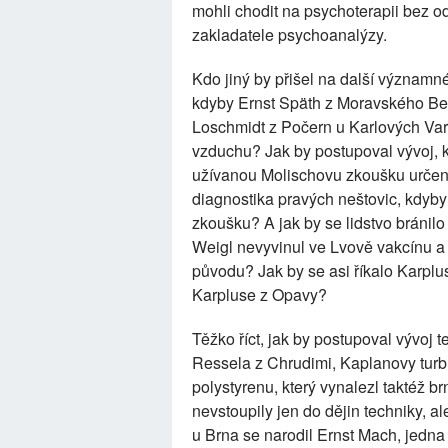
mohli chodit na psychoterapii bez 
zakladatele psychoanalýzy.
Kdo jiný by přišel na další významn
kdyby Ernst Späth z Moravského Be
Loschmidt z Počern u Karlových Var
vzduchu? Jak by postupoval vývoj, 
užívanou Molischovu zkoušku určeno
diagnostika pravých neštovic, kdyby
zkoušku? A jak by se lidstvo bránilo
Weigl nevyvinul ve Lvově vakcínu a z
původu? Jak by se asi říkalo Karplu
Karpluse z Opavy?
Těžko říct, jak by postupoval vývoj
Ressela z Chrudimi, Kaplanovy tur
polystyrenu, který vynalezl taktéž br
nevstoupily jen do dějin techniky, a
u Brna se narodil Ernst Mach, jedna 