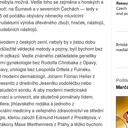
nebyla možná. Vedle toho se zejména v horských a
oří, na Šumavě a v severních Čechách — tedy v
945 od počátku obývány německy mluvícími
ufakturní výroba dřevěného zboží, hraček, nástrojů,
hudebních nástrojů.
vodem z českých zemí, nebyly by v jistou dobu
 důležité vědecké metody a pojmy, byli bychom bez
ních odkazů. Vedle známého zakladatele genetiky
rní gynekologie bez Rudolfa Chrobaka z Opavy,
avy, urologie bez Leopolda Dittela z Fulneku.
 moderní dermatologii, Johann Florian Heller z
Polit
riessnitz z dnešního Jeseníku vodoléčbu nebo
Marč
aludeční sondu. A aby moderní medicínské
nací a univerzit, ale skutečně pomáhaly lidem,
lera, jihlavského rodáka a jednoho z
iální medicíny a veřejného zdravotnictví ve střední
ie, kterou založil Edmund Husserl z Prostějova; v
t zákony Maxe Wertheimera z Prahy a těžko bychom