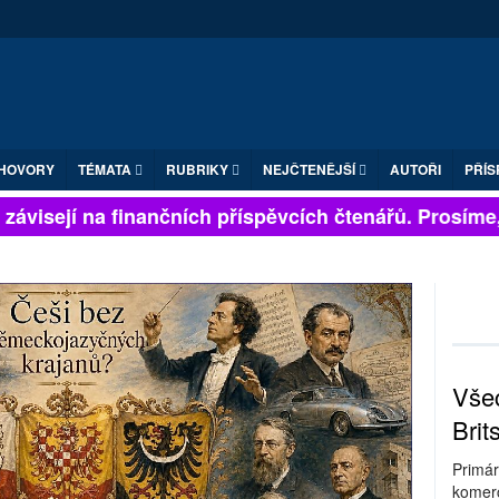
HOVORY
TÉMATA
RUBRIKY
NEJČTENĚJŠÍ
AUTOŘI
PŘÍS
ávisejí na finančních příspěvcích čtenářů. Prosíme, př
Všec
Brit
Primár
komerc