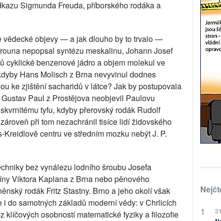
odkazu Sigmunda Freuda, příborského rodáka a
é vědecké objevy — a jak dlouho by to trvalo —
rouna nepopsal syntézu meskalinu, Johann Josef
ů cyklické benzenové jádro a objem molekul ve
kdyby Hans Molisch z Brna nevyvinul dodnes
u ke zjištění sacharidů v látce? Jak by postupovala
 Gustav Paul z Prostějova neobjevil Paulovu
 skvrnitému tyfu, kdyby přerovský rodák Rudolf
ároveň při tom nezachránil tisíce lidí židovského
s-Kreidlově centru ve středním mozku nebýt J. P.
 techniky bez vynálezu lodního šroubu Josefa
bíny Viktora Kaplana z Brna nebo pěnového
Nejčt
něnský rodák Fritz Stastny. Brno a jeho okolí však
le i do samotných základů moderní vědy: v Chrlicích
31
z klíčových osobností matematické fyziky a filozofie