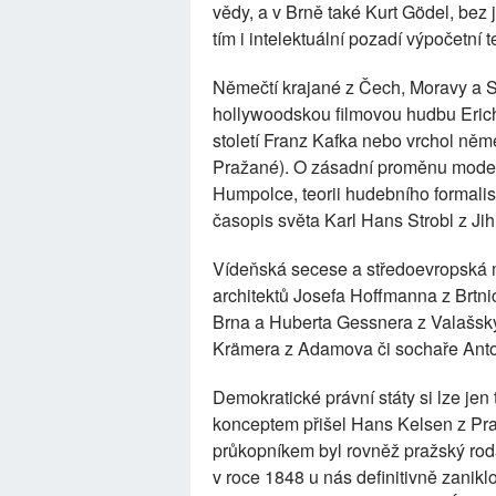
vědy, a v Brně také Kurt Gödel, bez 
tím i intelektuální pozadí výpočetní 
Němečtí krajané z Čech, Moravy a Sl
hollywoodskou filmovou hudbu Erich
století Franz Kafka nebo vrchol něm
Pražané). O zásadní proměnu modern
Humpolce, teorii hudebního formalis
časopis světa Karl Hans Strobl z Jih
Vídeňská secese a středoevropsk
architektů Josefa Hoffmanna z Brtni
Brna a Huberta Gessnera z Valašský
Krämera z Adamova či sochaře Ant
Demokratické právní státy si lze jen 
konceptem přišel Hans Kelsen z Prahy
průkopníkem byl rovněž pražský ro
v roce 1848 u nás definitivně zanikl