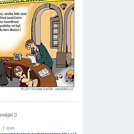
enější
. 7. 2026