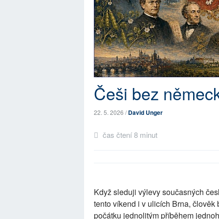
Češi bez německ
22. 5. 2026 /
David Unger
čas čtení 8 minut
Když sleduji výlevy současných český
tento víkend i v ulicích Brna, člově
počátku jednolitým příběhem jednoho