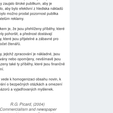
by zaujalo široké publikum, aby je
lo, aby bylo efektivní z hlediska nákladů
bylo možno prodat pozornost publika
telům reklamy.
kem je, že jsou přehlíženy příběhy, které
ly pohoršit, a přednost dostávají
y, které jsou přijatelné a zábavné pro
počet čtenářů.
y, jejichž zpracování je nákladné, jsou
vány nebo opomíjeny, nevšímavě jsou
zeny také ty příběhy, které jsou finančně
ní.
 vede k homogenizaci obsahu novin, k
vání o bezpečných otázkách a omezení
názorů a vyjadřovaných myšlenek.
R.G. Picard, (2004)
“Commercialism and newspaper