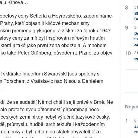
lna u Krnova…
31
BB
obelovy ceny Seiferta a Heyrovského, zapomínáme
C
Prahy, kteří objasnili klíčové mechanismy
3.
ickou přeměnu glykogenu, a získali za to roku 1947
Dů
lovy ceny za mír byl inspirován mírovým hnutím
tu
za
 která ji také jako první žena obdržela. A mnohem
iku také Peter Grünberg, původem z Plzně, za objev
31
Iz
 sklářské impérium Swarovski jsou spojeny s
m Porschem z Vratislavic nad Nisou a Danielem
.
dí, že se sudetští Němci chtěli sejít právě v Brně. Ne
Nejsd
, ale protože svou přítomností připomínají něco
českých zemí nikdy nebyl výlučně jazykově český.
6.
dě, průmyslu, hudbě, architektuře i každodenním
Ja
li německy a byli přitom po staletí obyvateli téže
ře