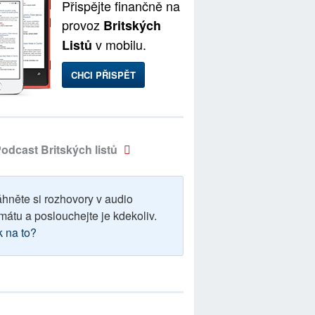
Přispějte finančně na
provoz
Britských
v mobilu.
Listů
CHCI PŘISPĚT
odcast Britských listů
áhněte si rozhovory v audio
mátu a poslouchejte je kdekoliv.
k na to?