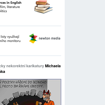
icky nekorektní karikatury
Michaela
áka