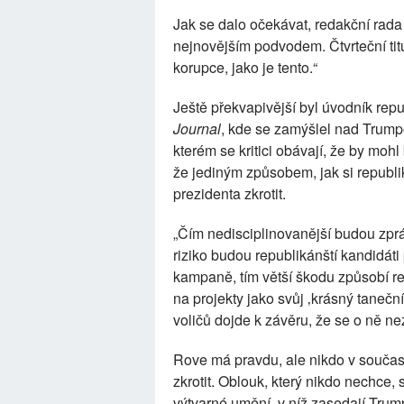
Jak se dalo očekávat, redakční rad
nejnovějším podvodem. Čtvrteční titu
korupce, jako je tento.“
Ještě překvapivější byl úvodník re
Journal
, kde se zamýšlel nad Trumpo
kterém se kritici obávají, že by moh
že jediným způsobem, jak si republ
prezidenta zkrotit.
„Čím nedisciplinovanější budou zprá
riziko budou republikánští kandidát
kampaně, tím větší škodu způsobí re
na projekty jako svůj ‚krásný taneční
voličů dojde k závěru, že se o ně n
Rove má pravdu, ale nikdo v souč
zkrotit. Oblouk, který nikdo nechce,
výtvarné umění, v níž zasedají Trum