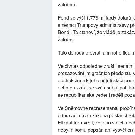
žalobou.
Fond ve výši 1,776 miliardy dolarů 
směrnici Trumpovy administrativy p
Bondi. Ta stanoví, že vládě je zaká
žaloby.
Tato dohoda převrátila mnoho figur n
Ve čtvrtek odpoledne zrušili senátn
prosazování imigračních předpisů. Mě
obstrukcím a k jeho přijetí stačí p
ochoten vzdát se své osobní politic
se republikánské vedení raději pozas
Ve Sněmovně reprezentantů probíhá
připravují návrh zákona poslanci Br
Fitzpatrick uvedl, že jeho voliči „nec
nebyl nikomu popsán ani vysvětlen“