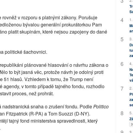
2.
Tr
S
je rovněž v rozporu s platnými zákony. Porušuje
1.
ředloženou bývalou generální prokurátorkou Pam
M
an
záno platit skupinám, které nejsou zapojeny do dané
3.
Dů
tu
a politické šachovnici.
za
4.
í republikáni plánované hlasování o návrhu zákona o
No
lo to být jasná věc, protože návrh je odolný proti
Te
ouze 51 hlasů. Vzhledem k tomu, že Trump není
vá
ké agendy, v tomto případě tajného fondu, rozhodlo
2.
tavit proces, než prohrát.
P
za
s
 nadstranická snaha o zrušení fondu. Podle
Politico
5.
ian Fitzpatrick (R-PA) a Tom Suozzi (D-NY).
Zá
htějí tajný fond ministerstva spravedlnosti, který
3
.
3.