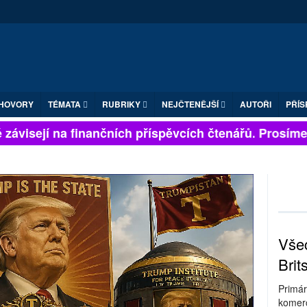
HOVORY
TÉMATA
RUBRIKY
NEJČTENĚJŠÍ
AUTOŘI
PŘÍS
ávisejí na finančních příspěvcích čtenářů. Prosíme, p
Všec
Brit
Primár
komerc