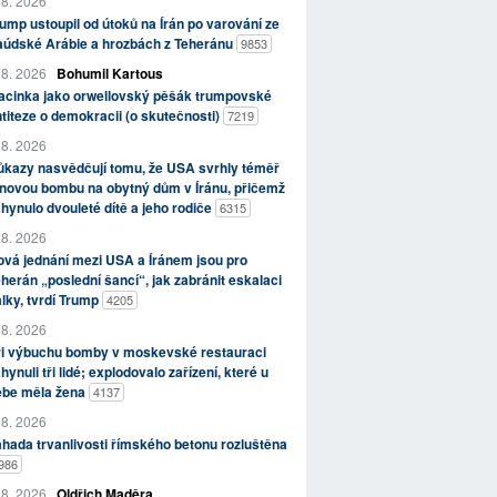
 8. 2026
ump ustoupil od útoků na Írán po varování ze
aúdské Arábie a hrozbách z Teheránu
9853
 8. 2026
Bohumil Kartous
acinka jako orwellovský pěšák trumpovské
titeze o demokracii (o skutečnosti)
7219
 8. 2026
kazy nasvědčují tomu, že USA svrhly téměř
novou bombu na obytný dům v Íránu, přičemž
hynulo dvouleté dítě a jeho rodiče
6315
 8. 2026
vá jednání mezi USA a Íránem jsou pro
herán „poslední šancí“, jak zabránit eskalaci
lky, tvrdí Trump
4205
 8. 2026
ři výbuchu bomby v moskevské restauraci
hynuli tři lidé; explodovalo zařízení, které u
ebe měla žena
4137
 8. 2026
hada trvanlivosti římského betonu rozluštěna
986
 8. 2026
Oldřich Maděra