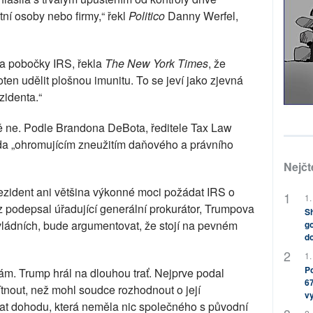
ní osoby nebo firmy,“ řekl
Politico
Danny Werfel,
lka pobočky IRS, řekla
The New York Times
, že
oten udělit plošnou imunitu. To se jeví jako zjevná
zidenta.“
ě ne. Podle Brandona DeBota, ředitele Tax Law
oda „ohromujícím zneužitím daňového a právního
Nejčt
zident ani většina výkonné moci požádat IRS o
1.
z podepsal úřadující generální prokurátor, Trumpova
Sh
vládních, bude argumentovat, že stojí na pevném
go
do
1.
Po
m. Trump hrál na dlouhou trať. Nejprve podal
67
ítnout, než mohl soudce rozhodnout o její
v
at dohodu, která neměla nic společného s původní