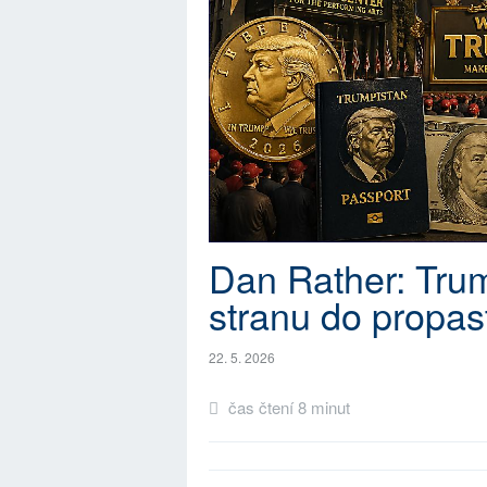
Dan Rather: Tru
stranu do propast
22. 5. 2026
čas čtení 8 minut