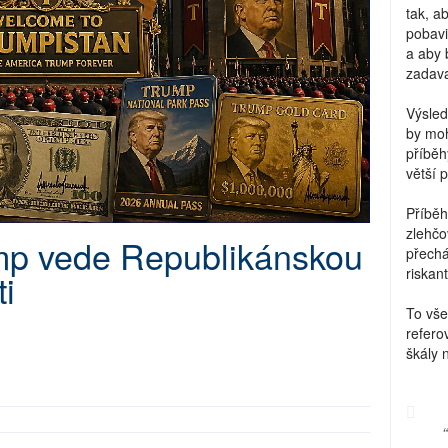
tak, a
pobavi
a aby 
zadava
Výsled
by moh
příběh
větší 
Příběh
zlehčo
mp vede Republikánskou
přechá
riskant
i
To vše
refero
škály 