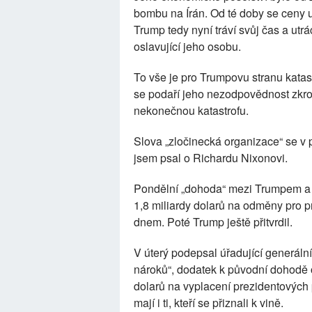
bombu na Írán. Od té doby se ceny 
Trump tedy nyní tráví svůj čas a ut
oslavující jeho osobu.
To vše je pro Trumpovu stranu katast
se podaří jeho nezodpovědnost zkrot
nekonečnou katastrofu.
Slova „zločinecká organizace“ se v 
jsem psal o Richardu Nixonovi.
Pondělní „dohoda“ mezi Trumpem a d
1,8 miliardy dolarů na odměny pro p
dnem. Poté Trump ještě přitvrdil.
V úterý podepsal úřadující generáln
nároků“, dodatek k původní dohodě o
dolarů na vyplacení prezidentových 
mají i ti, kteří se přiznali k vině.