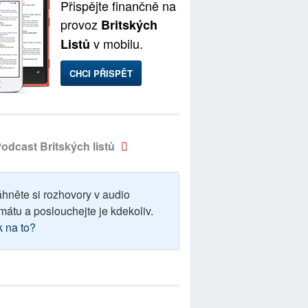
Přispějte finančně na
provoz
Britských
v mobilu.
Listů
CHCI PŘISPĚT
odcast Britských listů
áhněte si rozhovory v audio
mátu a poslouchejte je kdekoliv.
k na to?