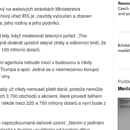
ný na webových stránkách Ministerstva
daňový úřad IRS je „navždy vyloučen a zbaven
a, jeho rodiny a jeho podniků.
d lety, když moderoval televizní pořad „The
ě dvakrát uplatnil stejné ztráty a odborníci tvrdí, že
ž 100 milionů dolarů.
lní agentura nebude moci v budoucnu a nikdy
at Trumpa a spol. Jedná se o neomezenou korupci
 viny.
Polit
Marč
tí, aby už nikdy nemusel platit daně, protože nemůže
ěch 3 700 obchodů s akciemi, které provedl během
al někde mezi 220 a 750 miliony dolarů a nyní bude z
 o neprozkoumané daňové území. „Nevím o jediném
asila s trvalým upuštěním od kontroly dříve