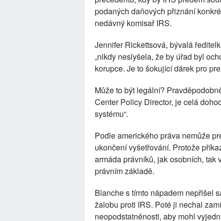
podaných daňových přiznání konkrét
nedávný komisař IRS.
Jennifer Rickettsová, bývalá ředite
„nikdy neslyšela, že by úřad byl och
korupce. Je to šokující dárek pro pre
Může to být legální? Pravděpodobn
Center Policy Director, je celá doh
systému“.
Podle amerického práva nemůže pre
ukončení vyšetřování. Protože příka
armáda právníků, jak osobních, tak 
právním základě.
Blanche s tímto nápadem nepřišel sá
žalobu proti IRS. Poté ji nechal zam
neopodstatněnosti, aby mohl vyjedn