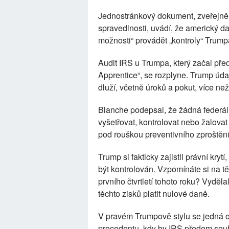
Jednostránkový dokument, zveřejně
spravedlnosti, uvádí, že americký 
možnosti“ provádět „kontroly“ Trump
Audit IRS u Trumpa, který začal pře
Apprentice“, se rozplyne. Trump údajn
dluží, včetně úroků a pokut, více ne
Blanche podepsal, že žádná federá
vyšetřovat, kontrolovat nebo žalov
pod rouškou preventivního zproštění
Trump si fakticky zajistil právní kry
být kontrolován. Vzpomínáte si na t
prvního čtvrtletí tohoto roku? Vyděl
těchto zisků platit nulové daně.
V pravém Trumpově stylu se jedná
precedentu, kdy by IRS předem souhl