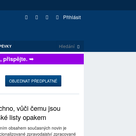
Přihlásit
PĚVKY
řispějte. ➥
OBJEDNAT PŘEDPLATNÉ
hno, vůči čemu jsou
ské listy opakem
ním obsahem současných novin je
ionalizované zpravodajství zpracované