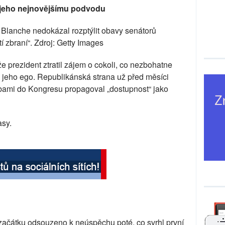
i jeho nejnovějšímu podvodu
d Blanche nedokázal rozptýlit obavy senátorů
 zbraní“. Zdroj: Getty Images
 že prezident ztratil zájem o cokoli, co nezbohatne
 jeho ego. Republikánská strana už před měsíci
olbami do Kongresu propagoval „dostupnost“ jako
asy.
začátku odsouzeno k neúspěchu poté, co svrhl první