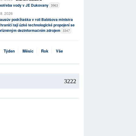
potřeba vody v JE Dukovany
3963
 8. 2026
ausův podržtaška v roli Babišova ministra
hraničí tají úzké technologické propojení se
přízněným dezinformačním zdrojem
3347
Týden
Měsíc
Rok
Vše
3222