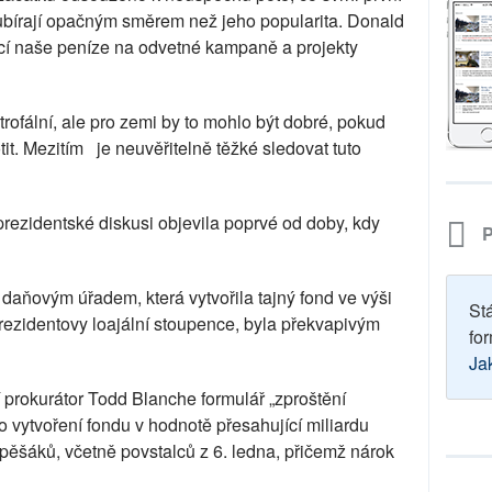
ubírají opačným směrem než jeho popularita. Donald
rácí naše peníze na odvetné kampaně a projekty
rofální, ale pro zemi by to mohlo být dobré, pokud
it. Mezitím je neuvěřitelně těžké sledovat tuto
prezidentské diskusi objevila poprvé od doby, kdy
P
aňovým úřadem, která vytvořila tajný fond ve výši
St
rezidentovy loajální stoupence, byla překvapivým
for
Ja
í prokurátor Todd Blanche formulář „zproštění
 vytvoření fondu v hodnotě přesahující miliardu
pěšáků, včetně povstalců z 6. ledna, přičemž nárok