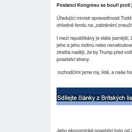
Poslanci Kongresu se bouří prot
Úřadující ministr spravedlnosti Tod
ohledně fondu na „zabránění zneužití
I mezi republikány je stále jasnější,
jeho a jeho rodinu nebo nenafoukne
ztratila naději, že by Trump před v
poselství strany.
rozhodčími jsme my, lidé, a naše hl
Jeho ekonomické poselství bylo od 