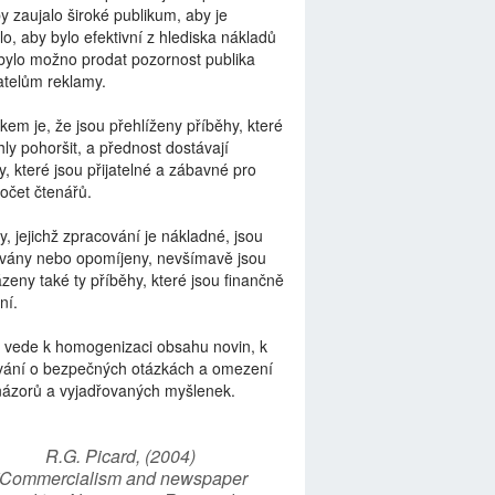
by zaujalo široké publikum, aby je
lo, aby bylo efektivní z hlediska nákladů
bylo možno prodat pozornost publika
telům reklamy.
kem je, že jsou přehlíženy příběhy, které
ly pohoršit, a přednost dostávají
y, které jsou přijatelné a zábavné pro
počet čtenářů.
y, jejichž zpracování je nákladné, jsou
vány nebo opomíjeny, nevšímavě jsou
zeny také ty příběhy, které jsou finančně
ní.
 vede k homogenizaci obsahu novin, k
vání o bezpečných otázkách a omezení
názorů a vyjadřovaných myšlenek.
R.G. Picard, (2004)
“Commercialism and newspaper