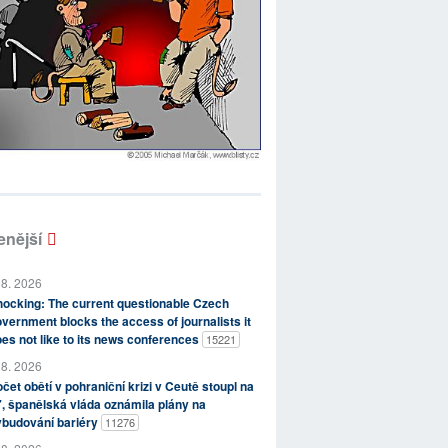
enější
 8. 2026
ocking: The current questionable Czech
vernment blocks the access of journalists it
es not like to its news conferences
15221
 8. 2026
čet obětí v pohraniční krizi v Ceutě stoupl na
, španělská vláda oznámila plány na
ybudování bariéry
11276