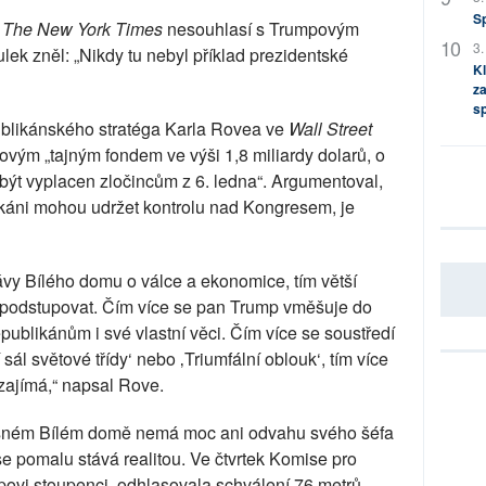
S
a
The New York Times
nesouhlasí s Trumpovým
3.
lek zněl: „Nikdy tu nebyl příklad prezidentské
Kl
za
s
publikánského stratéga Karla Rovea ve
Wall Street
vým „tajným fondem ve výši 1,8 miliardy dolarů, o
l být vyplacen zločincům z 6. ledna“. Argumentoval,
ikáni mohou udržet kontrolu nad Kongresem, je
vy Bílého domu o válce a ekonomice, tím větší
i podstupovat. Čím více se pan Trump vměšuje do
publikánům i své vlastní věci. Čím více se soustředí
 sál světové třídy‘ nebo ‚Triumfální oblouk‘, tím více
ezajímá,“ napsal Rove.
asném Bílém domě nemá moc ani odvahu svého šéfa
 se pomalu stává realitou. Ve čtvrtek Komise pro
povi stoupenci, odhlasovala schválení 76 metrů