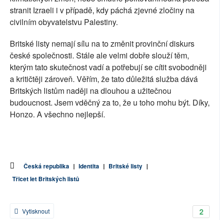
stranit Izraeli i v případě, kdy páchá zjevné zločiny na
civilním obyvatelstvu Palestiny.
Britské listy nemají sílu na to změnit provinční diskurs
české společnosti. Stále ale velmi dobře slouží těm,
kterým tato skutečnost vadí a potřebují se cítit svobodněji
a kritičtěji zároveň. Věřím, že tato důležitá služba dává
Britských listům naději na dlouhou a užitečnou
budoucnost. Jsem vděčný za to, že u toho mohu být. Díky,
Honzo. A všechno nejlepší.
Česká republika
|
Identita
|
Britské listy
|
Třicet let Britských listů
2
Vytisknout