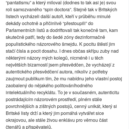
“pantatismu” a který miloval (dodnes to tak asi je) svou
roli samozvaného “spin doctora”. Stejně tak v Britských
listech vycházeli další autoři, kteří v průběhu minulé
dekády ochotně a přičinlivě “přestoupili” do
Parlamentních listů a dodriftovali tak konečně tam, kam
skutečně patří, tedy do šedé zóny dezinformačně
populistického názorového šmejdu. K pocitu štěstí jim
stačí čísla a pocit dosahu. I dnes občas skřípu zuby nad
některými názory mých kolegů, nicméně i u těch
největších bizarností jsem přesvědčen, že vycházejí z
autentického přesvědčení autora, nikoliv z potřeby
zaujmout publikum tím, že mu nabídnu jeho vlastní postoj
zaobalený do nějakého politováníhodného
intelektuálního recyklátu. To je v současném, autenticitu
postrádajícím názorovém prostředí, plném stále
povrchnějších a zištných postojů, cenný unikát, který si
Britské listy drží a který jim pomáhá vytvářet sice
okrajovou, ale stále živou enklávu pro věrnou část
čtenářů a přispěvatelů.