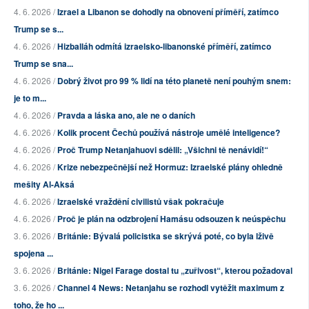
4. 6. 2026 /
Izrael a Libanon se dohodly na obnovení příměří, zatímco
Trump se s...
4. 6. 2026 /
Hizballáh odmítá izraelsko-libanonské příměří, zatímco
Trump se sna...
4. 6. 2026 /
Dobrý život pro 99 % lidí na této planetě není pouhým snem:
je to m...
4. 6. 2026 /
Pravda a láska ano, ale ne o daních
4. 6. 2026 /
Kolik procent Čechů používá nástroje umělé inteligence?
4. 6. 2026 /
Proč Trump Netanjahuovi sdělil: „Všichni tě nenávidí!“
4. 6. 2026 /
Krize nebezpečnější než Hormuz: Izraelské plány ohledně
mešity Al-Aksá
4. 6. 2026 /
Izraelské vraždění civilistů však pokračuje
4. 6. 2026 /
Proč je plán na odzbrojení Hamásu odsouzen k neúspěchu
3. 6. 2026 /
Británie: Bývalá policistka se skrývá poté, co byla lživě
spojena ...
3. 6. 2026 /
Británie: Nigel Farage dostal tu „zuřivost“, kterou požadoval
3. 6. 2026 /
Channel 4 News: Netanjahu se rozhodl vytěžit maximum z
toho, že ho ...