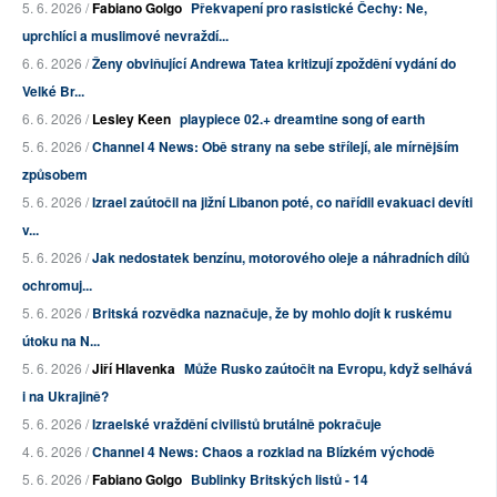
5. 6. 2026 /
Fabiano Golgo
Překvapení pro rasistické Čechy: Ne,
uprchlíci a muslimové nevraždí...
6. 6. 2026 /
Ženy obviňující Andrewa Tatea kritizují zpoždění vydání do
Velké Br...
6. 6. 2026 /
Lesley Keen
playpiece 02.+ dreamtine song of earth
5. 6. 2026 /
Channel 4 News: Obě strany na sebe střílejí, ale mírnějším
způsobem
5. 6. 2026 /
Izrael zaútočil na jižní Libanon poté, co nařídil evakuaci devíti
v...
5. 6. 2026 /
Jak nedostatek benzínu, motorového oleje a náhradních dílů
ochromuj...
5. 6. 2026 /
Britská rozvědka naznačuje, že by mohlo dojít k ruskému
útoku na N...
5. 6. 2026 /
Jiří Hlavenka
Může Rusko zaútočit na Evropu, když selhává
i na Ukrajině?
5. 6. 2026 /
Izraelské vraždění civilistů brutálně pokračuje
4. 6. 2026 /
Channel 4 News: Chaos a rozklad na Blízkém východě
5. 6. 2026 /
Fabiano Golgo
Bublinky Britských listů - 14