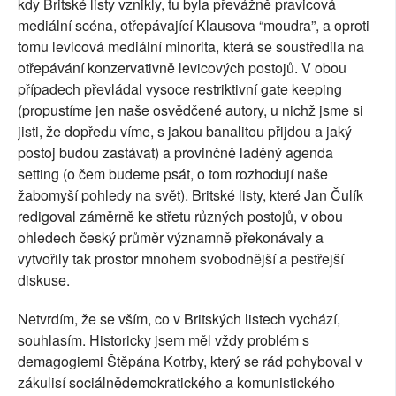
kdy Britské listy vznikly, tu byla převážně pravicová
mediální scéna, otřepávající Klausova “moudra”, a oproti
tomu levicová mediální minorita, která se soustředila na
otřepávání konzervativně levicových postojů. V obou
případech převládal vysoce restriktivní gate keeping
(propustíme jen naše osvědčené autory, u nichž jsme si
jisti, že dopředu víme, s jakou banalitou přijdou a jaký
postoj budou zastávat) a provinčně laděný agenda
setting (o čem budeme psát, o tom rozhodují naše
žabomyší pohledy na svět). Britské listy, které Jan Čulík
redigoval záměrně ke střetu různých postojů, v obou
ohledech český průměr významně překonávaly a
vytvořily tak prostor mnohem svobodnější a pestřejší
diskuse.
Netvrdím, že se vším, co v Britských listech vychází,
souhlasím. Historicky jsem měl vždy problém s
demagogiemi Štěpána Kotrby, který se rád pohyboval v
zákulisí sociálnědemokratického a komunistického