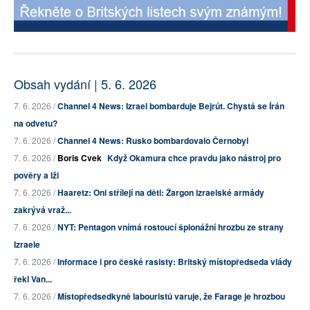
Obsah vydání | 5. 6. 2026
7. 6. 2026 /
Channel 4 News: Izrael bombarduje Bejrút. Chystá se Írán
na odvetu?
7. 6. 2026 /
Channel 4 News: Rusko bombardovalo Černobyl
7. 6. 2026 /
Boris Cvek
Když Okamura chce pravdu jako nástroj pro
pověry a lži
7. 6. 2026 /
Haaretz: Oni střílejí na děti: Žargon izraelské armády
zakrývá vraž...
7. 6. 2026 /
NYT: Pentagon vnímá rostoucí špionážní hrozbu ze strany
Izraele
7. 6. 2026 /
Informace i pro české rasisty: Britský místopředseda vlády
řekl Van...
7. 6. 2026 /
Místopředsedkyně labouristů varuje, že Farage je hrozbou