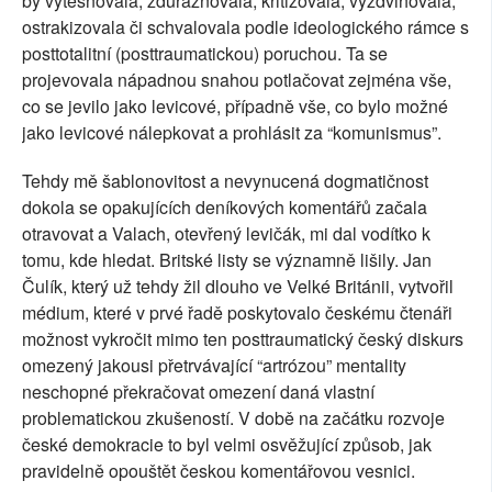
by vytěsňovala, zdůrazňovala, kritizovala, vyzdvihovala,
ostrakizovala či schvalovala podle ideologického rámce s
posttotalitní (posttraumatickou) poruchou. Ta se
projevovala nápadnou snahou potlačovat zejména vše,
co se jevilo jako levicové, případně vše, co bylo možné
jako levicové nálepkovat a prohlásit za “komunismus”.
Tehdy mě šablonovitost a nevynucená dogmatičnost
dokola se opakujících deníkových komentářů začala
otravovat a Valach, otevřený levičák, mi dal vodítko k
tomu, kde hledat. Britské listy se významně lišily. Jan
Čulík, který už tehdy žil dlouho ve Velké Británii, vytvořil
médium, které v prvé řadě poskytovalo českému čtenáři
možnost vykročit mimo ten posttraumatický český diskurs
omezený jakousi přetrvávající “artrózou” mentality
neschopné překračovat omezení daná vlastní
problematickou zkušeností. V době na začátku rozvoje
české demokracie to byl velmi osvěžující způsob, jak
pravidelně opouštět českou komentářovou vesnici.