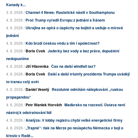
Kanady k...
3. 6. 2026 /
Channel 4 News: Rasistické násilí v Southamptonu
4. 6. 2026 /
Proč Trump vyřadil Evropu z jednání s Íránem
4. 6. 2026 /
Ukrajina se opírá o úspěchy na bojišti a usiluje o mírová
jednání
4. 6. 2026 /
Kdo brzdí českou vědu a tím i společnost?
4. 6. 2026 /
Boris Cvek
Jaderky bez vody a bez práce, dopuštění
nedopustíme
4. 6. 2026 /
Jiří Hlavenka
Čas na další windfall tax?
4. 6. 2026 /
Boris Cvek
Další a další triumfy prezidenta Trumpa uvádějí
to transu celý svět
4. 6. 2026 /
Daniel Veselý
Rezolutně odmítám nálepkování „ruskou
propagandou“
4. 6. 2026 /
Petr Waniek Horváth
Maďarsko na rozcestí. Ústava není
nástroj k odstraňování lidí
4. 6. 2026 /
Analýza: V lobby registru chybí velké energetické firmy
4. 6. 2026 /
„Trapné“: tlak na Merze po neúspěchu Německa v boji o
křeslo v Radě...