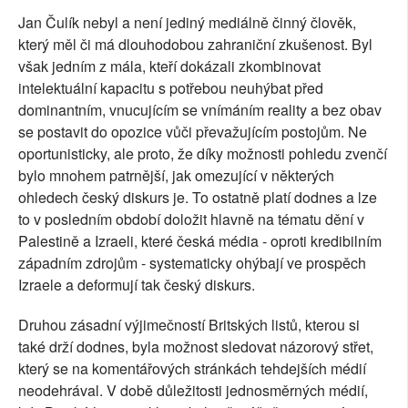
Jan Čulík nebyl a není jediný mediálně činný člověk,
který měl či má dlouhodobou zahraniční zkušenost. Byl
však jedním z mála, kteří dokázali zkombinovat
intelektuální kapacitu s potřebou neuhýbat před
dominantním, vnucujícím se vnímáním reality a bez obav
se postavit do opozice vůči převažujícím postojům. Ne
oportunisticky, ale proto, že díky možnosti pohledu zvenčí
bylo mnohem patrnější, jak omezující v některých
ohledech český diskurs je. To ostatně platí dodnes a lze
to v posledním období doložit hlavně na tématu dění v
Palestině a Izraeli, které česká média - oproti kredibilním
západním zdrojům - systematicky ohýbají ve prospěch
Izraele a deformují tak český diskurs.
Druhou zásadní výjimečností Britských listů, kterou si
také drží dodnes, byla možnost sledovat názorový střet,
který se na komentářových stránkách tehdejších médií
neodehrával. V době důležitosti jednosměrných médií,