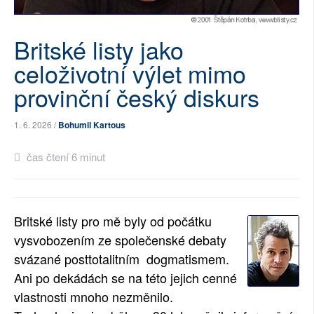
SOCIÁLNÍ SÍTĚ
Britské listy jako
RUBRIKY
celoživotní výlet mimo
PLNÁ VERZE STRÁNEK
provinční český diskurs
1. 6. 2026 /
Bohumil Kartous
čas čtení 6 minut
Britské listy pro mě byly od počátku
vysvobozením ze společenské debaty
svázané posttotalitním dogmatismem.
Ani po dekádách se na této jejich cenné
vlastnosti mnoho nezměnilo.