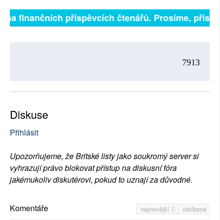
 na finančních příspěvcích čtenářů. Prosíme, přispějte
7913
Diskuse
Přihlásit
Upozorňujeme, že Britské listy jako soukromý server si
vyhrazují právo blokovat přístup na diskusní fóra
jakémukoliv diskutérovi, pokud to uznají za důvodné.
Komentáře
nejnovější
oblíbené