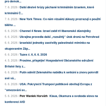
pro demok...
7. 6. 2026 /
Další děsivé hrůzy páchané kriminálním Izraelem, které
kriminální Č...
7. 6. 2026 /
New York Times: Co nám vizuální důkazy prozrazují o použití
bílého ...
6. 6. 2026 /
Channel 4 News: Izrael zabil tři libanonské důstojníky
6. 6. 2026 /
Ukrajina provedla další „rozsáhlý“ útok dronů na Petrohrad
6. 6. 2026 /
Izraelské jednotky zastřelily palestinské miminko na
okupovaném Záp...
6. 6. 2026 /
Tuzex č. 6, 6. 6. 2026
4. 5. 2026 /
Prosíme, přispějte! Hospodaření Občanského sdružení
Britské listy z...
6. 6. 2026 /
Putin odmítl Zelenského nabídku k setkání a znovu potvrdil
své vá...
6. 6. 2026 /
USA: Pokrytečtí Trumpovi politikové obviňují Evropu z
"omezování sv...
5. 6. 2026 /
Petr Waniek Horváth
Klaus, Okamura a svoboda slova na
konferenci AfD