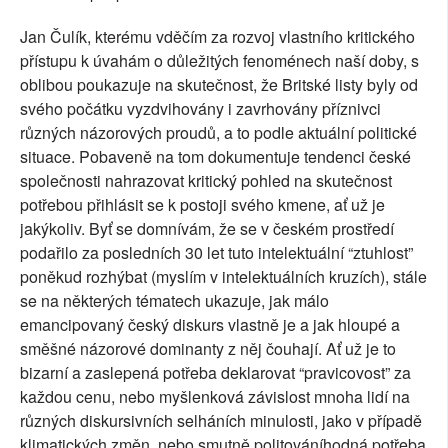
Jan Čulík, kterému vděčím za rozvoj vlastního kritického
přístupu k úvahám o důležitých fenoménech naší doby, s
oblibou poukazuje na skutečnost, že Britské listy byly od
svého počátku vyzdvihovány i zavrhovány příznivci
různých názorových proudů, a to podle aktuální politické
situace. Pobaveně na tom dokumentuje tendenci české
společnosti nahrazovat kritický pohled na skutečnost
potřebou přihlásit se k postoji svého kmene, ať už je
jakýkoliv. Byť se domnívám, že se v českém prostředí
podařilo za posledních 30 let tuto intelektuální “ztuhlost”
poněkud rozhýbat (myslím v intelektuálních kruzích), stále
se na některých tématech ukazuje, jak málo
emancipovaný český diskurs vlastně je a jak hloupé a
směšné názorové dominanty z něj čouhají. Ať už je to
bizarní a zaslepená potřeba deklarovat “pravicovost” za
každou cenu, nebo myšlenková závislost mnoha lidí na
různých diskursivních selháních minulosti, jako v případě
klimatických změn, nebo smutně politováníhodná potřeba