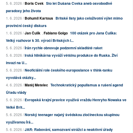
5. 6. 2026 /
Boris Cvek
Sto let Dušana Cveka aneb osvobodivé
paradoxy jeho života
1. 6. 2026 /
Bohumil Kartous
Britské listy jako celoživotní výlet mimo
provinční český diskurs
1. 6. 2026 /
Jan Čulík
,
Fabiano Golgo
100 otázek pro Jana Čulíka:
Velký rozhovor k 30. výročí Britských l...
5. 6. 2026 /
Írán rychle obnovuje podzemní skladiště raket
5. 6. 2026 /
Irská hliníkárna vyváží většinu produkce do Ruska. Živí
invazi na U...
5. 6. 2026 /
Neoficiální role českého europoslance v think-tanku
vyvolává otázky...
4. 6. 2026 /
Matěj Metelec
Technokratický populismus a rušení agend
Úřadu vlády
5. 6. 2026 /
Evropská krajní pravice využívá vraždu Henryho Nowaka ve
Velké Brit...
5. 6. 2026 /
Norský teenager najatý švédskou zločineckou skupinou
využívanou Írá...
5. 6. 2026 /
JAR: Rabování, samozvaní strážci a neaktivní úřady