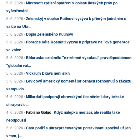
5. 6. 2026 /
Microsoft zpřísní opatření v oblasti lidských práv po
vyšetřování ...
5. 6. 2026 /
Zelenskyj v dopise Putinovi vyzývá k přímým jednáním o
válce na Ukr...
5. 6. 2026 /
Dopis Zelenského Putinovi
5. 6. 2026 /
Poradce šéfa Rosněfti vyzval k přípravě na "dvě generace"
ve válce
5. 6. 2026 /
Bělorusko oznámilo "extrémně vysokou" pravděpodobnost
"globální vál...
5. 6. 2026 /
Vickrum Digwa není sikh
5. 6. 2026 /
Levicový americký komentátor označil rozhodnutí o zákazu
vstupu do ...
5. 6. 2026 /
Miliardáři podporují obrovskými finančními dary britské
ultrapravic...
4. 6. 2026 /
Fabiano Golgo
Když nálepka nestačí, ale realita také
neodpouští
5. 6. 2026 /
Část potíží s ultrazpracovanými potravinami spočívá už jen
v tom, j...