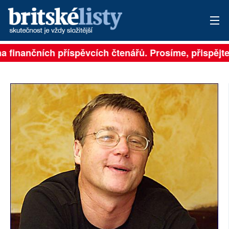
a finančních příspěvcích čtenářů. Prosíme, přispějte. 
PŘIHLÁSIT
AKTUÁLNÍ VYDÁNÍ
ARCHIV
ROZHOVORY
TÉMATA
NEJČTENĚJŠÍ ZA 7 DNÍ
AUTOŘI
PŘÍSPĚVKY NA PROVOZ