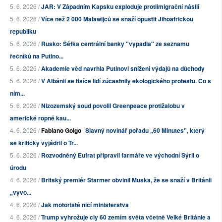
5. 6. 2026 /
JAR: V Západním Kapsku exploduje protiimigrační násilí
5. 6. 2026 /
Více než 2 000 Malawijců se snaží opustit Jihoafrickou
republiku
5. 6. 2026 /
Rusko: Šéfka centrální banky "vypadla" ze seznamu
řečníků na Putino...
5. 6. 2026 /
Akademie věd navrhla Putinovi snížení výdajů na důchody
5. 6. 2026 /
V Albánii se tisíce lidí zúčastnily ekologického protestu. Co s
ním...
5. 6. 2026 /
Nizozemský soud povolil Greenpeace protižalobu v
americké ropné kau...
4. 6. 2026 /
Fabiano Golgo
Slavný novinář pořadu „60 Minutes", který
se kriticky vyjádřil o Tr...
5. 6. 2026 /
Rozvodněný Eufrat připravil farmáře ve východní Sýrii o
úrodu
4. 6. 2026 /
Britský premiér Starmer obvinil Muska, že se snaží v Británii
„vyvo...
4. 6. 2026 /
Jak motoristé ničí ministerstva
4. 6. 2026 /
Trump vyhrožuje cly 60 zemím světa včetně Velké Británie a