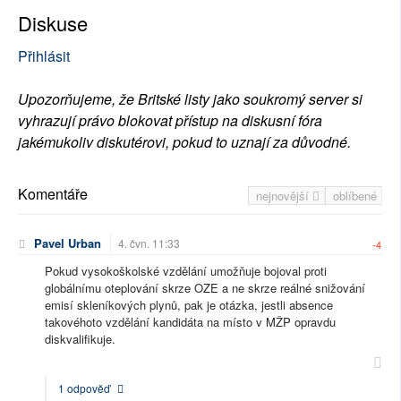
Diskuse
Přihlásit
Upozorňujeme, že Britské listy jako soukromý server si
vyhrazují právo blokovat přístup na diskusní fóra
jakémukoliv diskutérovi, pokud to uznají za důvodné.
Komentáře
nejnovější
oblíbené
Pavel Urban
4. čvn. 11:33
-4
Pokud vysokoškolské vzdělání umožňuje bojoval proti
globálnímu oteplování skrze OZE a ne skrze reálné snižování
emisí skleníkových plynů, pak je otázka, jestli absence
takovéhoto vzdělání kandidáta na místo v MŽP opravdu
diskvalifikuje.
1 odpověď