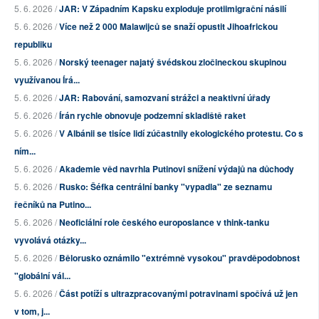
5. 6. 2026 /
JAR: V Západním Kapsku exploduje protiimigrační násilí
5. 6. 2026 /
Více než 2 000 Malawijců se snaží opustit Jihoafrickou
republiku
5. 6. 2026 /
Norský teenager najatý švédskou zločineckou skupinou
využívanou Írá...
5. 6. 2026 /
JAR: Rabování, samozvaní strážci a neaktivní úřady
5. 6. 2026 /
Írán rychle obnovuje podzemní skladiště raket
5. 6. 2026 /
V Albánii se tisíce lidí zúčastnily ekologického protestu. Co s
ním...
5. 6. 2026 /
Akademie věd navrhla Putinovi snížení výdajů na důchody
5. 6. 2026 /
Rusko: Šéfka centrální banky "vypadla" ze seznamu
řečníků na Putino...
5. 6. 2026 /
Neoficiální role českého europoslance v think-tanku
vyvolává otázky...
5. 6. 2026 /
Bělorusko oznámilo "extrémně vysokou" pravděpodobnost
"globální vál...
5. 6. 2026 /
Část potíží s ultrazpracovanými potravinami spočívá už jen
v tom, j...