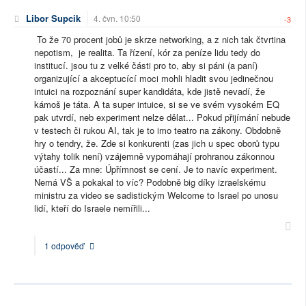
Libor Supcik
4. čvn. 10:50
-3
To že 70 procent jobů je skrze networking, a z nich tak čtvrtina
nepotism, je realita. Ta řízení, kór za peníze lidu tedy do
institucí. jsou tu z velké části pro to, aby si páni (a paní)
organizující a akceptucící moci mohli hladit svou jedinečnou
intuici na rozpoznání super kandidáta, kde jistě nevadí, že
kámoš je táta. A ta super intuice, si se ve svém vysokém EQ
pak utvrdí, neb experiment nelze dělat... Pokud přijímání nebude
v testech či rukou AI, tak je to imo teatro na zákony. Obdobně
hry o tendry, že. Zde si konkurenti (zas jich u spec oborů typu
výtahy tolik není) vzájemně vypomáhají prohranou zákonnou
účastí... Za mne: Úpřímnost se cení. Je to navíc experiment.
Nemá VŠ a pokakal to víc? Podobně big díky izraelskému
ministru za video se sadistickým Welcome to Israel po unosu
lidí, kteří do Israele nemířili...
1 odpověď