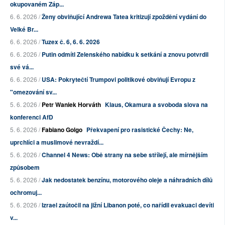
okupovaném Záp...
6. 6. 2026 /
Ženy obviňující Andrewa Tatea kritizují zpoždění vydání do
Velké Br...
6. 6. 2026 /
Tuzex č. 6, 6. 6. 2026
6. 6. 2026 /
Putin odmítl Zelenského nabídku k setkání a znovu potvrdil
své vá...
6. 6. 2026 /
USA: Pokrytečtí Trumpovi politikové obviňují Evropu z
"omezování sv...
5. 6. 2026 /
Petr Waniek Horváth
Klaus, Okamura a svoboda slova na
konferenci AfD
5. 6. 2026 /
Fabiano Golgo
Překvapení pro rasistické Čechy: Ne,
uprchlíci a muslimové nevraždí...
5. 6. 2026 /
Channel 4 News: Obě strany na sebe střílejí, ale mírnějším
způsobem
5. 6. 2026 /
Jak nedostatek benzínu, motorového oleje a náhradních dílů
ochromuj...
5. 6. 2026 /
Izrael zaútočil na jižní Libanon poté, co nařídil evakuaci devíti
v...