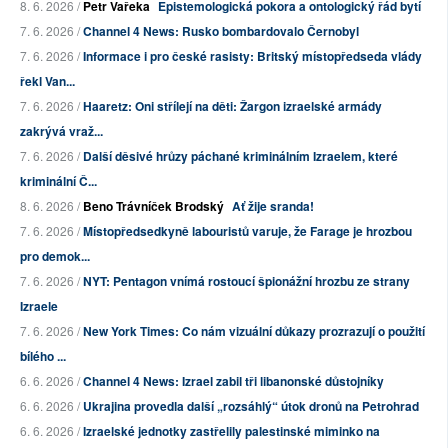
8. 6. 2026 /
Petr Vařeka
Epistemologická pokora a ontologický řád bytí
7. 6. 2026 /
Channel 4 News: Rusko bombardovalo Černobyl
7. 6. 2026 /
Informace i pro české rasisty: Britský místopředseda vlády
řekl Van...
7. 6. 2026 /
Haaretz: Oni střílejí na děti: Žargon izraelské armády
zakrývá vraž...
7. 6. 2026 /
Další děsivé hrůzy páchané kriminálním Izraelem, které
kriminální Č...
8. 6. 2026 /
Beno Trávníček Brodský
Ať žije sranda!
7. 6. 2026 /
Místopředsedkyně labouristů varuje, že Farage je hrozbou
pro demok...
7. 6. 2026 /
NYT: Pentagon vnímá rostoucí špionážní hrozbu ze strany
Izraele
7. 6. 2026 /
New York Times: Co nám vizuální důkazy prozrazují o použití
bílého ...
6. 6. 2026 /
Channel 4 News: Izrael zabil tři libanonské důstojníky
6. 6. 2026 /
Ukrajina provedla další „rozsáhlý“ útok dronů na Petrohrad
6. 6. 2026 /
Izraelské jednotky zastřelily palestinské miminko na