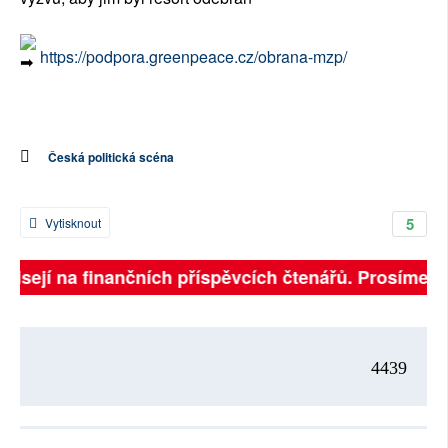
https://podpora.greenpeace.cz/obrana-mzp/
Česká politická scéna
5
Vytisknout
visejí na finančních příspěvcích čtenářů. Prosíme, při
4439