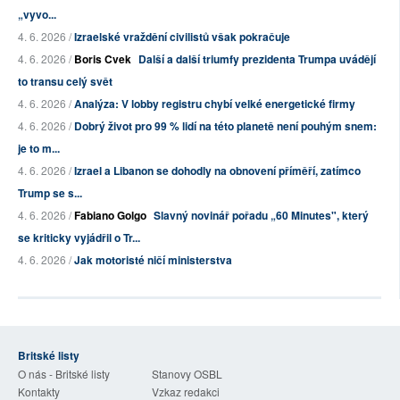
„vyvo...
4. 6. 2026 /
Izraelské vraždění civilistů však pokračuje
4. 6. 2026 /
Boris Cvek
Další a další triumfy prezidenta Trumpa uvádějí
to transu celý svět
4. 6. 2026 /
Analýza: V lobby registru chybí velké energetické firmy
4. 6. 2026 /
Dobrý život pro 99 % lidí na této planetě není pouhým snem:
je to m...
4. 6. 2026 /
Izrael a Libanon se dohodly na obnovení příměří, zatímco
Trump se s...
4. 6. 2026 /
Fabiano Golgo
Slavný novinář pořadu „60 Minutes", který
se kriticky vyjádřil o Tr...
4. 6. 2026 /
Jak motoristé ničí ministerstva
Britské listy
O nás - Britské listy
Stanovy OSBL
Kontakty
Vzkaz redakci