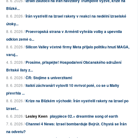
8. 6. 2026 /
Izrael zaútočil na Írán navzdory Trumpově výzvě, krize na
Blízké...
8. 6. 2026 /
Írán vystřelil na Izrael rakety v reakci na nedělní izraelské
útoky...
8. 6. 2026 /
Proevropská strana v Arménii vyhrála volby a upevnila
odklon země o...
8. 6. 2026 /
Silicon Valley včetně firmy Meta přijalo politiku hnutí MAGA,
varuj...
4. 5. 2026 /
Prosíme, přispějte! Hospodaření Občanského sdružení
Britské listy z...
8. 6. 2026 /
ČR: Stojíme s univerzitami
8. 6. 2026 /
Italští záchranáři vylovili 10 mrtvol poté, co se u Malty
převrhla ...
8. 6. 2026 /
Krize na Blízkém východě: Írán vystřelil rakety na Izrael po
izrael...
6. 6. 2026 /
Lesley Keen
playpiece 02.+ dreamtine song of earth
7. 6. 2026 /
Channel 4 News: Izrael bombarduje Bejrút. Chystá se Írán
na odvetu?