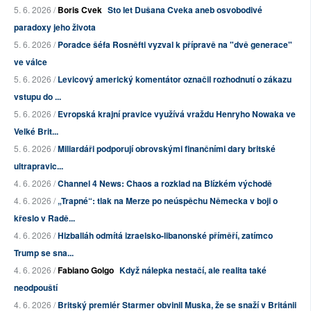
5. 6. 2026 /
Boris Cvek
Sto let Dušana Cveka aneb osvobodivé
paradoxy jeho života
5. 6. 2026 /
Poradce šéfa Rosněfti vyzval k přípravě na "dvě generace"
ve válce
5. 6. 2026 /
Levicový americký komentátor označil rozhodnutí o zákazu
vstupu do ...
5. 6. 2026 /
Evropská krajní pravice využívá vraždu Henryho Nowaka ve
Velké Brit...
5. 6. 2026 /
Miliardáři podporují obrovskými finančními dary britské
ultrapravic...
4. 6. 2026 /
Channel 4 News: Chaos a rozklad na Blízkém východě
4. 6. 2026 /
„Trapné“: tlak na Merze po neúspěchu Německa v boji o
křeslo v Radě...
4. 6. 2026 /
Hizballáh odmítá izraelsko-libanonské příměří, zatímco
Trump se sna...
4. 6. 2026 /
Fabiano Golgo
Když nálepka nestačí, ale realita také
neodpouští
4. 6. 2026 /
Britský premiér Starmer obvinil Muska, že se snaží v Británii