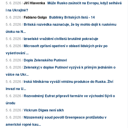
5. 6. 2026 /
Jiří Hlavenka
Může Rusko zaútočit na Evropu, když selhává
i na Ukrajině?
5. 6. 2026 /
Fabiano Golgo
Bublinky Britských listů - 14
5. 6. 2026 /
Britská rozvědka naznačuje, že by mohlo dojít k ruskému
útoku na N...
5. 6. 2026 /
Izraelské vraždění civilistů brutálně pokračuje
5. 6. 2026 /
Microsoft zpřísní opatření v oblasti lidských práv po
vyšetřování ...
5. 6. 2026 /
Dopis Zelenského Putinovi
5. 6. 2026 /
Zelenskyj v dopise Putinovi vyzývá k přímým jednáním o
válce na Ukr...
5. 6. 2026 /
Irská hliníkárna vyváží většinu produkce do Ruska. Živí
invazi na U...
5. 6. 2026 /
Rozvodněný Eufrat připravil farmáře ve východní Sýrii o
úrodu
5. 6. 2026 /
Vickrum Digwa není sikh
5. 6. 2026 /
Nizozemský soud povolil Greenpeace protižalobu v
americké ropné kau...