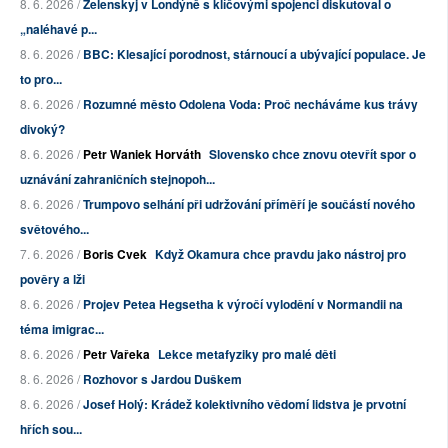
8. 6. 2026 /
Zelenskyj v Londýně s klíčovými spojenci diskutoval o
„naléhavé p...
8. 6. 2026 /
BBC: Klesající porodnost, stárnoucí a ubývající populace. Je
to pro...
8. 6. 2026 /
Rozumné město Odolena Voda: Proč necháváme kus trávy
divoký?
8. 6. 2026 /
Petr Waniek Horváth
Slovensko chce znovu otevřít spor o
uznávání zahraničních stejnopoh...
8. 6. 2026 /
Trumpovo selhání při udržování příměří je součástí nového
světového...
7. 6. 2026 /
Boris Cvek
Když Okamura chce pravdu jako nástroj pro
pověry a lži
8. 6. 2026 /
Projev Petea Hegsetha k výročí vylodění v Normandii na
téma imigrac...
8. 6. 2026 /
Petr Vařeka
Lekce metafyziky pro malé děti
8. 6. 2026 /
Rozhovor s Jardou Duškem
8. 6. 2026 /
Josef Holý: Krádež kolektivního vědomí lidstva je prvotní
hřích sou...