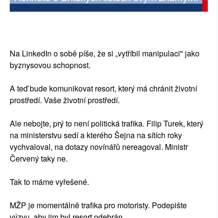
Na LinkedIn o sobě píše, že si „vytříbil manipulaci" jako
byznysovou schopnost.
A teď bude komunikovat resort, který má chránit životní
prostředí. Vaše životní prostředí.
Ale nebojte, prý to není politická trafika. Filip Turek, který
na ministerstvu sedí a kterého Šejna na sítích roky
vychvaloval, na dotazy novínářů nereagoval. Ministr
Červený taky ne.
Tak to máme vyřešené.
MŽP je momentálně trafika pro motoristy. Podepište
výzvu, aby jim byl resort odebrán