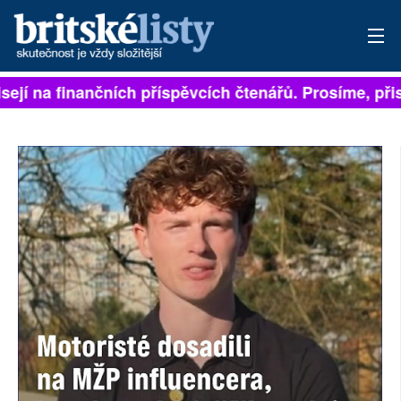
sejí na finančních příspěvcích čtenářů. Prosíme, přisp
PŘIHLÁSIT
AKTUÁLNÍ VYDÁNÍ
ARCHIV
ROZHOVORY
TÉMATA
NEJČTENĚJŠÍ ZA 7 DNÍ
AUTOŘI
PŘÍSPĚVKY NA PROVOZ