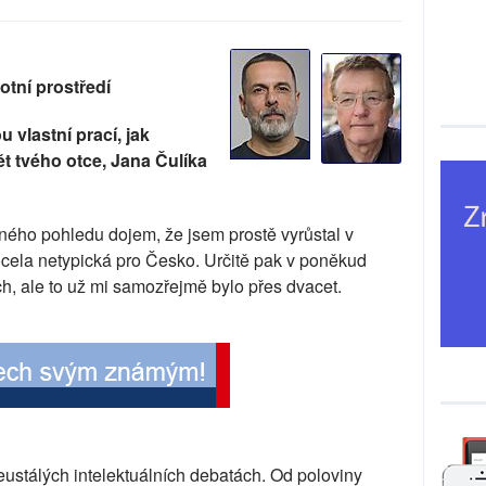
votní prostředí
 vlastní prací, jak
vět tvého otce, Jana Čulíka
ného pohledu dojem, že jsem prostě vyrůstal v
docela netypická pro Česko. Určitě pak v poněkud
ch, ale to už mi samozřejmě bylo přes dvacet.
eustálých intelektuálních debatách. Od poloviny