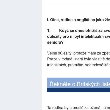
I. Otec, rodina a angličtina jako ži
1.
Když se dnes ohlížíš za svou
důležitý pro ni byl intelektuální s
seniora?
Velmi důležitý, protože mám ze zpět
Praze v rodině, která byla vlastně 
infantilních, promiňte, sedmdesátká
Ta rodina byla prostě založená na n