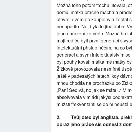
Možná toho potom trochu litovala, o
domů, matka pracně máchala prádlo 
otevřel dveře do koupelny a zeptal s
nenapadlo. No, byla to jiná doba. V
jeho narození zemřela. Možná ho tak 
moji rodiče byli první generací s v
intelektuální přístup něčím, na co b
generací a svým intelektuálstvím se 
byl pouhý kovář, matka mé matky by
Žižkově provozovala nesmírně úspěš
ještě v padesátých letech, kdy dávn
mnou chodila na procházku po Žižkově
„Paní Šedivá, no jak se máte...“ M
absolvovala v mládí jakýsi podnikate
mužští frekventanti se do ní neustál
2.
Tvůj otec byl anglista, pře
obraz jeho práce sis odnesl z dom