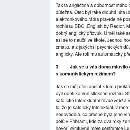
Tak ta angličtina a odbornost mého o
důležitá. Otec byl také dlouhá léta u
elektronkového rádia pravidelně po
rozhlasu BBC „English by Radio“. Mi
dobrý anglický přízvuk. Uměl také s
asi se to naučil ve škole. Jednou hov
zmatku a z jakýchsi psychických dův
anglicky. Ale roli mu automaticky př
3.
Jak se u vás doma mluvilo 
s komunistickým režimem?
Jak se můj otec dostal k tomu překlá
byli obětí komunistického režimu. Str
katolické intelektuální revue
Řád
a 
to, že je katolický intelektuál, v ro
nedověděla, co přesně byla jeho vin
dolů v Příbrami, kde za dva roky zem
hovoří výmluvně moje sestřenice Lu