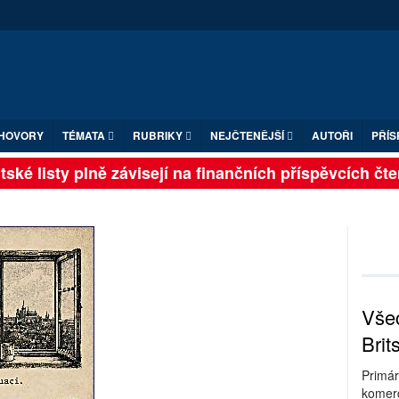
HOVORY
TÉMATA
RUBRIKY
NEJČTENĚJŠÍ
AUTOŘI
PŘÍS
Britské listy plně závisejí na finančních příspěvcích
Všec
Brit
Primár
komerc