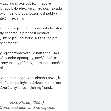
by zaujalo široké publikum, aby je
lo, aby bylo efektivní z hlediska nákladů
bylo možno prodat pozornost publika
telům reklamy.
kem je, že jsou přehlíženy příběhy, které
ly pohoršit, a přednost dostávají
y, které jsou přijatelné a zábavné pro
počet čtenářů.
y, jejichž zpracování je nákladné, jsou
vány nebo opomíjeny, nevšímavě jsou
zeny také ty příběhy, které jsou finančně
ní.
 vede k homogenizaci obsahu novin, k
vání o bezpečných otázkách a omezení
názorů a vyjadřovaných myšlenek.
R.G. Picard, (2004)
“Commercialism and newspaper