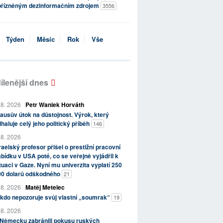
přízněným dezinformačním zdrojem
3556
Týden
Měsíc
Rok
Vše
ílenější dnes
 8. 2026
Petr Waniek Horváth
ausův útok na důstojnost. Výrok, který
haluje celý jeho politický příběh
146
 8. 2026
raelský profesor přišel o prestižní pracovní
bídku v USA poté, co se veřejně vyjádřil k
tuaci v Gaze. Nyní mu univerzita vyplatí 250
00 dolarů odškodného
21
 8. 2026
Matěj Metelec
kdo nepozoruje svůj vlastní „soumrak“
19
 8. 2026
 Německu zabránili pokusu ruských