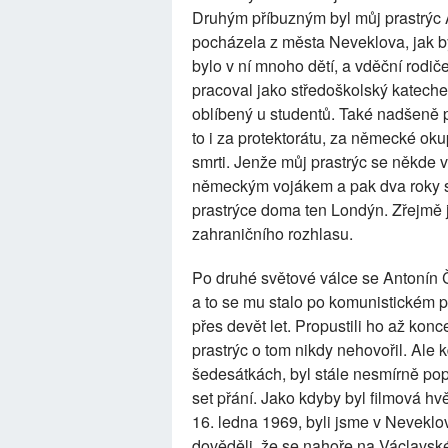
Druhým příbuzným byl můj prastrýc A
pocházela z města Neveklova, jak b
bylo v ní mnoho dětí, a vděční rodič
pracoval jako středoškolský kateche
oblíbený u studentů. Také nadšeně p
to i za protektorátu, za německé oku
smrti. Jenže můj prastrýc se někde v
německým vojákem a pak dva roky sp
prastrýce doma ten Londýn. Zřejmě 
zahraničního rozhlasu.
Po druhé světové válce se Antonín 
a to se mu stalo po komunistickém p
přes devět let. Propustili ho až konc
prastrýc o tom nikdy nehovořil. Ale k
šedesátkách, byl stále nesmírně pop
set přání. Jako kdyby byl filmová h
16. ledna 1969, byli jsme v Nevekl
dověděli, že se nahoře na Václavské