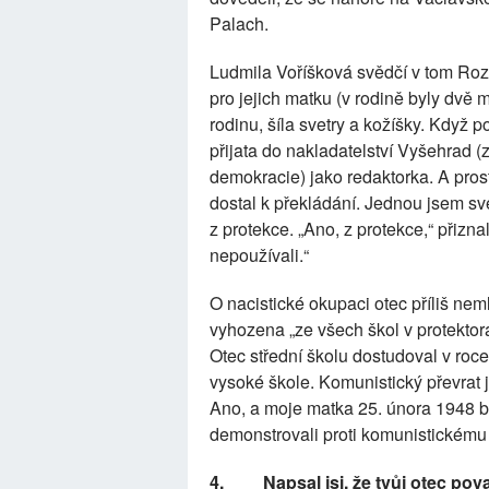
Palach.
Ludmila Voříšková svědčí v tom Rozho
pro jejich matku (v rodině byly dvě m
rodinu, šíla svetry a kožíšky. Když p
přijata do nakladatelství Vyšehrad
demokracie) jako redaktorka. A pros
dostal k překládání. Jednou jsem své 
z protekce. „Ano, z protekce,“ přizn
nepoužívali.“
O nacistické okupaci otec příliš neml
vyhozena „ze všech škol v protektorát
Otec střední školu dostudoval v roce
vysoké škole. Komunistický převrat j
Ano, a moje matka 25. února 1948 by
demonstrovali proti komunistickému 
4.
Napsal jsi, že tvůj otec po