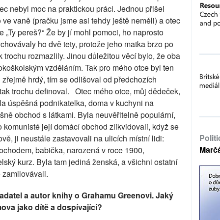
tec nebyl moc na praktickou práci. Jednou přišel
ve vaně (pračku jsme asi tehdy ještě neměli) a otec
e „Ty pereš?“ Že by jí mohl pomoci, ho naprosto
ychovávaly ho dvě tety, protože jeho matka brzo po
trochu rozmazlily. Jinou důležitou věcí bylo, že oba
ysokoškolským vzděláním. Tak pro mého otce byl ten
yl zřejmě hrdý, tím se odlišoval od předchozích
tak trochu definoval.
Otec mého otce, můj dědeček,
la úspěšná podnikatelka, doma v kuchyni na
ně obchod s látkami. Byla neuvěřitelně populární,
o komunisté její domácí obchod zlikvidovali, když se
Polit
, ji neustále zastavovali na ulicích místní lidi:
Marč
imochodem, babička, narozená v roce 1900,
lský kurz. Byla tam jediná ženská, a všichni ostatní
e zamilovávali.
kladatel a autor knihy o Grahamu Greenovi. Jaký
ova jako dítě a dospívající?