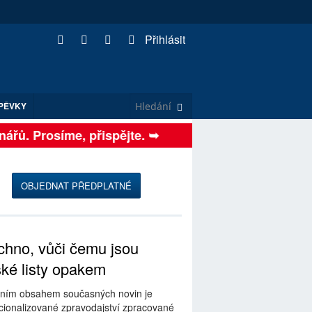
Přihlásit
PĚVKY
 čtenářů. Prosíme, přispějte. ➥
OBJEDNAT PŘEDPLATNÉ
hno, vůči čemu jsou
ské listy opakem
ním obsahem současných novin je
ionalizované zpravodajství zpracované