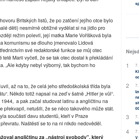
s
voru Britských listů, že po zatčení jejího otce bylo
alé děti) nesmírně obtížné vydělat si na jídlo pro
ozději režim polevil, její matka Marie Voříšková byla
 (za komunismu se dlouho jmenovalo Lidová
třednictvím své redaktorské funkce se můj otec
Nejsd
tetě Marii vyčetl, že se tak otec dostal k překládání
ala. „Ale kdyby nebyl výborný, tak bychom ho
7.
Kl
od
uvil, až na to, že celá jeho středoškolská třída byla
7.
Iz
u“. Někdo totiž napsal na zeď v šatně „Hitler je vůl“.
na
 1944, a pak začal studovat latinu a angličtinu na
si
e překvapil, netušili, že se něco takového může stát.
0
la součástí davu studentů, kteří v Praze
7.
převratu. Naštěstí se to na ni nikdo nedověděl.
Ni
7.
važoval angličtinu za „nástroj svobody", který
V