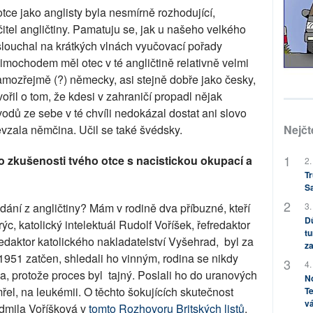
tce jako anglisty byla nesmírně rozhodující,
čitel angličtiny. Pamatuju se, jak u našeho velkého
slouchal na krátkých vlnách vyučovací pořady
mochodem měl otec v té angličtině relativně velmi
amozřejmě (?) německy, asi stejně dobře jako česky,
ořil o tom, že kdesi v zahraničí propadl nějak
odů ze sebe v té chvíli nedokázal dostat ani slovo
evzala němčina. Učil se také švédsky.
Nejčt
o zkušenosti tvého otce s nacistickou okupací a
2.
Tr
S
dání z angličtiny? Mám v rodině dva příbuzné, kteří
3.
Dů
ýc, katolický intelektuál Rudolf Voříšek, řefredaktor
tu
redaktor katolického nakladatelství Vyšehrad,
byl za
za
ce 1951 zatčen, shledali ho vinným, rodina se nikdy
4.
a, protože proces byl
tajný. Poslali ho do uranových
No
řel, na leukémii. O těchto šokujících skutečnost
Te
vá
dmila Voříšková v
tomto Rozhovoru Britských listů
.