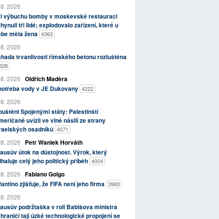
 8. 2026
ři výbuchu bomby v moskevské restauraci
hynuli tři lidé; explodovalo zařízení, které u
ebe měla žena
4363
 8. 2026
hada trvanlivosti římského betonu rozluštěna
328
 8. 2026
Oldřich Maděra
potřeba vody v JE Dukovany
4222
 8. 2026
uštěni Spojenými státy: Palestinští
eričané uvízli ve vlně násilí ze strany
zraelských osadníků
4071
 8. 2026
Petr Waniek Horváth
ausův útok na důstojnost. Výrok, který
haluje celý jeho politický příběh
4004
 8. 2026
Fabiano Golgo
fantino zjišťuje, že FIFA není jeho firma
3983
 8. 2026
ausův podržtaška v roli Babišova ministra
hraničí tají úzké technologické propojení se