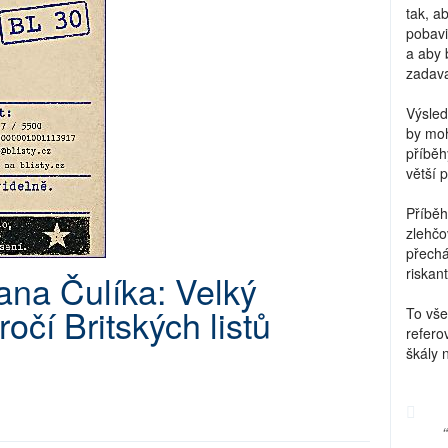
tak, a
pobavi
a aby 
zadava
Výsled
by moh
příběh
větší 
Příběh
zlehčo
přechá
riskant
ana Čulíka: Velký
ročí Britských listů
To vše
refero
škály 