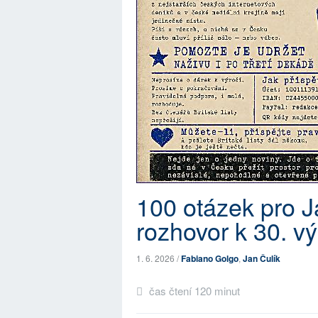
100 otázek pro J
rozhovor k 30. vý
1. 6. 2026 /
Fabiano Golgo
,
Jan Čulík
čas čtení 120 minut