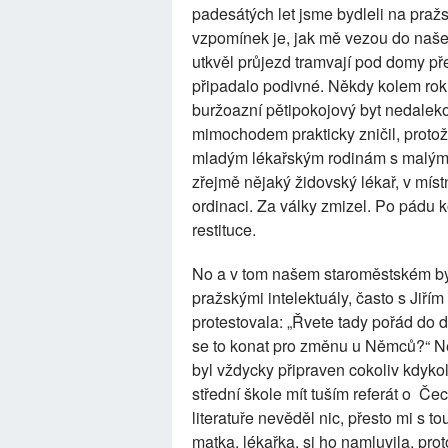
padesátých let jsme bydleli na pra
vzpomínek je, jak mě vezou do naše
utkvěl průjezd tramvají pod domy př
připadalo podivné. Někdy kolem roku
buržoazní pětipokojový byt nedalek
mimochodem prakticky zničil, protože
mladým lékařským rodinám s malými
zřejmě nějaký židovský lékař, v míst
ordinaci. Za války zmizel. Po pádu 
restituce.
No a v tom našem staroměstském byt
pražskými intelektuály, často s Jiří
protestovala: „Řvete tady pořád do 
se to konat pro změnu u Němců?“ Ne
byl vždycky připraven cokoliv kdyko
střední škole mít tuším referát o
Čec
literatuře nevěděl nic, přesto mi s t
matka, lékařka, si ho namluvila, pro