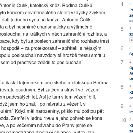
2.
ntonín Čulík, katolický kněz. Rodina Čulíků
P
ylo koncem devatenáctého století vždycky zvykem,
za
e dali jednoho syna na kněze. Antonín Čulík
s
ta a byl nesmírně charismatický a výjimečně
5.
oslouchal na krátkých vlnách zahraniční rozhlas, a
Zá
pace, kdy byl za poslech zahraničního rozhlasu trest
4
 hospodě – za protektorátu! – spřátelil s nějakým
3.
S
olu poslouchali navzdory té hrozbě trestu smrti u
jsem od prastrýce zdědil to poslouchání
4.
Op
Am
i
Čulík stal tajemníkem pražského arcibiskupa Berana
7.
řevratu osudným. Byl zatčen a strávil ve
vězení
Kl
em padesátých let. Asi je tam v tom vězení bili,
od
dyž jsem ho znal, i po návratu z vězení, v
4.
ulární. Když měl narozeniny, přišlo mu poštou pět
In
vězda. Zemřel v lednu 1969 a jeho pohřeb se konal
3.
ově, a po večerním návrahu do Prahy jsme se
Kl
za
m náměstí zapálil nějaký chlapec. Byl to Jan