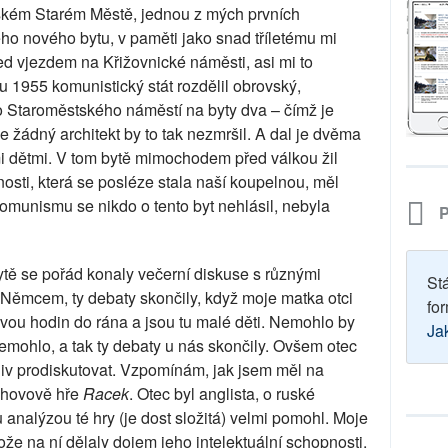
žském Starém Městě, jednou z mých prvních
ho nového bytu, v paměti jako snad tříletému mi
ed vjezdem na Křižovnické náměsti, asi mi to
 1955 komunistický stát rozdělil obrovský,
o Staroměstského náměstí na byty dva – čímž je
 žádný architekt by to tak nezmršil. A dal je dvěma
 dětmi. V tom bytě mimochodem před válkou žil
nosti, která se posléze stala naší koupelnou, měl
komunismu se nikdo o tento byt nehlásil, nebyla
P
ě se pořád konaly večerní diskuse s různými
St
m Němcem, ty debaty skončily, když moje matka otci
for
dvou hodin do rána a jsou tu malé děti. Nemohlo by
Ja
mohlo, a tak ty debaty u nás skončily. Ovšem otec
liv prodiskutovat. Vzpomínám, jak jsem měl na
hovově hře
Racek
. Otec byl anglista, o ruské
ou analýzou té hry (je dost složitá) velmi pomohl. Moje
tože na ní dělaly dojem jeho intelektuální schopnosti.