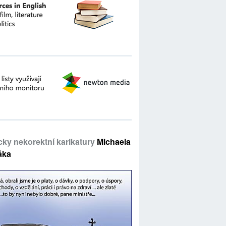
icky nekorektní karikatury
Michaela
áka