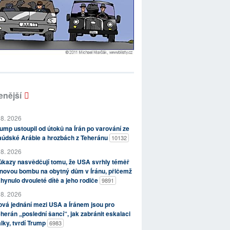
enější
 8. 2026
ump ustoupil od útoků na Írán po varování ze
aúdské Arábie a hrozbách z Teheránu
10132
 8. 2026
kazy nasvědčují tomu, že USA svrhly téměř
novou bombu na obytný dům v Íránu, přičemž
hynulo dvouleté dítě a jeho rodiče
9891
 8. 2026
vá jednání mezi USA a Íránem jsou pro
herán „poslední šancí“, jak zabránit eskalaci
lky, tvrdí Trump
6983