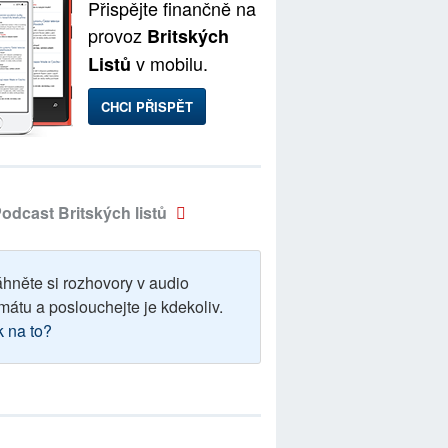
Přispějte finančně na
provoz
Britských
v mobilu.
Listů
CHCI PŘISPĚT
odcast Britských listů
áhněte si rozhovory v audio
mátu a poslouchejte je kdekoliv.
k na to?