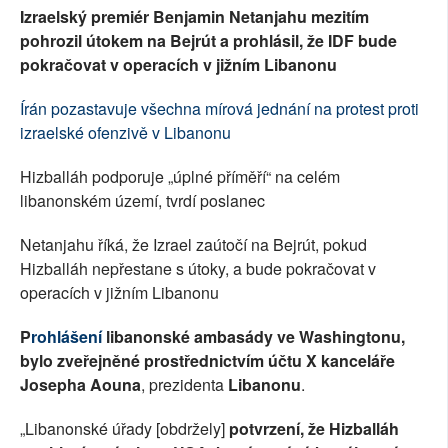
Izraelský premiér Benjamin Netanjahu mezitím
pohrozil útokem na Bejrút a prohlásil, že IDF bude
pokračovat v operacích v jižním Libanonu
Írán pozastavuje všechna mírová jednání na protest proti
izraelské ofenzivě v Libanonu
Hizballáh podporuje „úplné příměří“ na celém
libanonském území, tvrdí poslanec
Netanjahu říká, že Izrael zaútočí na Bejrút, pokud
Hizballáh nepřestane s útoky, a bude pokračovat v
operacích v jižním Libanonu
P
rohlášení
libanonské ambasády ve Washingtonu,
bylo zveřejněné prostřednictvím účtu X kanceláře
Josepha Aouna
, prezidenta
Libanonu
.
„Libanonské úřady [obdržely]
potvrzení, že Hizballáh