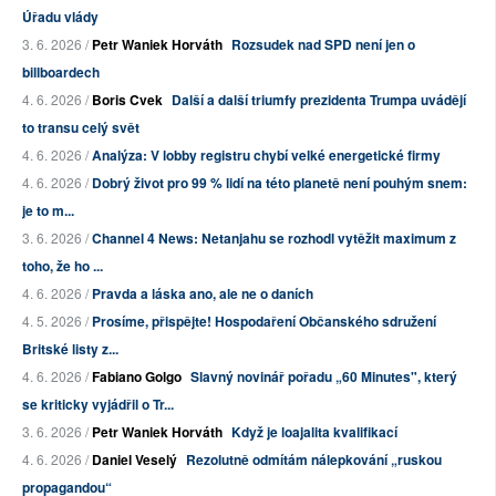
Úřadu vlády
3. 6. 2026 /
Petr Waniek Horváth
Rozsudek nad SPD není jen o
billboardech
4. 6. 2026 /
Boris Cvek
Další a další triumfy prezidenta Trumpa uvádějí
to transu celý svět
4. 6. 2026 /
Analýza: V lobby registru chybí velké energetické firmy
4. 6. 2026 /
Dobrý život pro 99 % lidí na této planetě není pouhým snem:
je to m...
3. 6. 2026 /
Channel 4 News: Netanjahu se rozhodl vytěžit maximum z
toho, že ho ...
4. 6. 2026 /
Pravda a láska ano, ale ne o daních
4. 5. 2026 /
Prosíme, přispějte! Hospodaření Občanského sdružení
Britské listy z...
4. 6. 2026 /
Fabiano Golgo
Slavný novinář pořadu „60 Minutes", který
se kriticky vyjádřil o Tr...
3. 6. 2026 /
Petr Waniek Horváth
Když je loajalita kvalifikací
4. 6. 2026 /
Daniel Veselý
Rezolutně odmítám nálepkování „ruskou
propagandou“