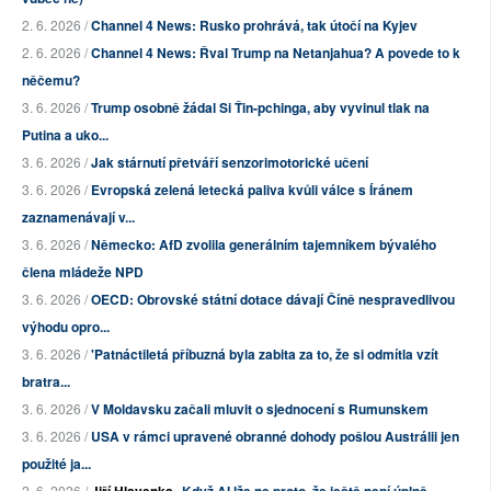
2. 6. 2026 /
Channel 4 News: Rusko prohrává, tak útočí na Kyjev
2. 6. 2026 /
Channel 4 News: Řval Trump na Netanjahua? A povede to k
něčemu?
3. 6. 2026 /
Trump osobně žádal Si Ťin-pchinga, aby vyvinul tlak na
Putina a uko...
3. 6. 2026 /
Jak stárnutí přetváří senzorimotorické učení
3. 6. 2026 /
Evropská zelená letecká paliva kvůli válce s Íránem
zaznamenávají v...
3. 6. 2026 /
Německo: AfD zvolila generálním tajemníkem bývalého
člena mládeže NPD
3. 6. 2026 /
OECD: Obrovské státní dotace dávají Číně nespravedlivou
výhodu opro...
3. 6. 2026 /
'Patnáctiletá příbuzná byla zabita za to, že si odmítla vzít
bratra...
3. 6. 2026 /
V Moldavsku začali mluvit o sjednocení s Rumunskem
3. 6. 2026 /
USA v rámci upravené obranné dohody pošlou Austrálii jen
použité ja...
2. 6. 2026 /
Jiří Hlavenka
Když AI lže ne proto, že ještě není úplně