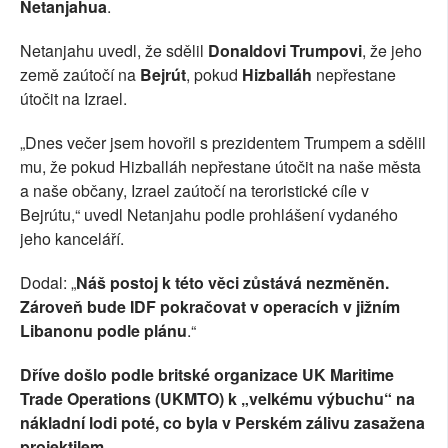
Netanjahua
.
Netanjahu uvedl, že sdělil
Donaldovi Trumpovi
, že jeho
země zaútočí na
Bejrút
, pokud
Hizballáh
nepřestane
útočit na Izrael.
„Dnes večer jsem hovořil s prezidentem Trumpem a sdělil
mu, že pokud Hizballáh nepřestane útočit na naše města
a naše občany, Izrael zaútočí na teroristické cíle v
Bejrútu,“ uvedl Netanjahu podle prohlášení vydaného
jeho kanceláří.
Dodal: „
Náš postoj k této věci zůstává nezměněn.
Zároveň bude IDF pokračovat v operacích v jižním
Libanonu podle plánu
.“
Dříve došlo podle britské organizace UK Maritime
Trade Operations (UKMTO) k „velkému výbuchu“ na
nákladní lodi poté, co byla v Perském zálivu zasažena
projektilem.