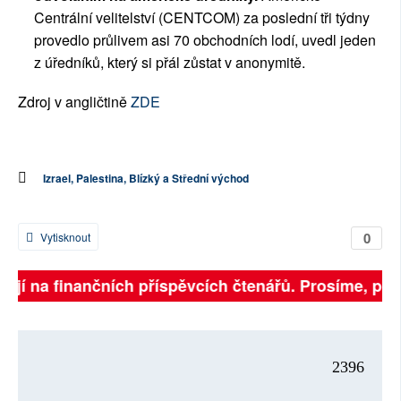
Centrální velitelství (CENTCOM) za poslední tři týdny
provedlo průlivem asi 70 obchodních lodí, uvedl jeden
z úředníků, který si přál zůstat v anonymitě.
Zdroj v angličtině
ZDE
Izrael, Palestina, Blízký a Střední východ
0
Vytisknout
jí na finančních příspěvcích čtenářů. Prosíme, přispěj
2396