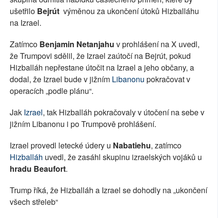
ušetřilo
Bejrút
výměnou za ukončení útoků Hizballáhu
na Izrael.
Zatímco
Benjamin Netanjahu
v prohlášení na X uvedl,
že Trumpovi sdělil, že Izrael zaútočí na Bejrút, pokud
Hizballáh nepřestane útočit na Izrael a jeho občany, a
dodal, že Izrael bude v jižním
Libanonu
pokračovat v
operacích „podle plánu“.
Jak
Izrael
, tak Hizballáh pokračovaly v útočení na sebe v
jižním Libanonu i po Trumpově prohlášení.
Izrael provedl letecké údery u
Nabatiehu
, zatímco
Hizballáh
uvedl, že zasáhl skupinu izraelských vojáků u
hradu Beaufort
.
Trump říká, že Hizballáh a Izrael se dohodly na „ukončení
všech střeleb“