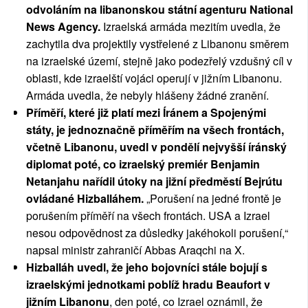
odvoláním na libanonskou státní agenturu National
News Agency.
Izraelská armáda mezitím uvedla, že
zachytila dva projektily vystřelené z Libanonu směrem
na izraelské území, stejně jako podezřelý vzdušný cíl v
oblasti, kde izraelští vojáci operují v jižním Libanonu.
Armáda uvedla, že nebyly hlášeny žádné zranění.
Příměří, které již platí mezi Íránem a Spojenými
státy, je jednoznačně příměřím na všech frontách,
včetně Libanonu, uvedl v pondělí nejvyšší íránský
diplomat poté, co izraelský premiér Benjamin
Netanjahu nařídil útoky na jižní předměstí Bejrútu
ovládané Hizballáhem.
„Porušení na jedné frontě je
porušením příměří na všech frontách. USA a Izrael
nesou odpovědnost za důsledky jakéhokoli porušení,“
napsal ministr zahraničí Abbas Araqchi na X.
Hizballáh uvedl, že jeho bojovníci stále bojují s
izraelskými jednotkami poblíž hradu Beaufort v
jižním Libanonu
, den poté, co Izrael oznámil, že