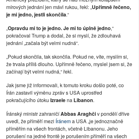
mírových jednání jen mávl rukou, řekl: „
Upřímně řečeno,
je mi jedno, jestli skončila
.“
„
Opravdu mi to je jedno. Je mi to úplně jedno
,“
pokračoval Trump a dodal, že si myslí, že zdlouhavá
jednání „začala být velmi nudná“.
„Pokud skončila, tak skončila. Pokud ne, víte, myslím si,
že trvala příliš dlouho. Upřímně řečeno, myslel jsem si, že
začínají být velmi nudná,“ řekl.
Jak jsme již informovali, k tomuto kroku došlo poté, co
Írán zastavil výměnu zpráv s USA uprostřed
pokračujícího útoku
Izraele
na
Libanon
.
Íránský ministr zahraničí
Abbas Araghči
v pondělí dříve
uvedl, že příměří mezi
Íránem
a USA „je jednoznačně
příměřím na všech frontách, včetně Libanonu. Jeho
porušení na jedné frontě je porušením příměří na všech