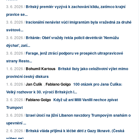
3. 6. 2026 /
Britský premiér vyzývá k zachování klidu, zatímco krajní
pravice se...
3. 6. 2026 /
Iracionální nenávist vůči imigrantům byla vražedná za druhé
světové...
3. 6. 2026 /
Británie: Oběť vraždy řekla policii devětkrát 'Nemůžu
dýchat', zatí...
3. 6. 2026 /
Farage, jenž ztrácí podporu ve prospěch ultrapravicové
strany Resto...
1. 6. 2026 /
Bohumil Kartous
Britské listy jako celoživotní výlet mimo
provinční český diskurs
1. 6. 2026 /
Jan Čulík
,
Fabiano Golgo
100 otázek pro Jana Čulíka:
Velký rozhovor k 30. výročí Britských l...
3. 6. 2026 /
Fabiano Golgo
Když už ani Milli Vanilli nechce zpívat
Trumpovi
3. 6. 2026 /
Izrael útočí na jižní Libanon navzdory Trumpovým snahám o
upevnění ...
2. 6. 2026 /
Britská vláda přijímá k léčbě děti z Gazy liknavě. (Česká
vůbec ne)