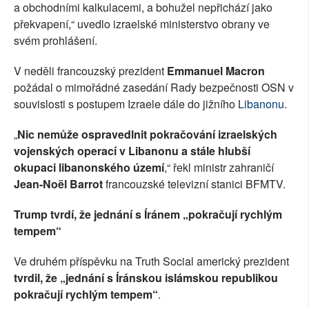
a obchodními kalkulacemi, a bohužel nepřichází jako
překvapení,“ uvedlo izraelské ministerstvo obrany ve
svém prohlášení.
V neděli francouzský prezident
Emmanuel Macron
požádal o mimořádné zasedání Rady bezpečnosti OSN v
souvislosti s postupem Izraele dále do jižního
Libanonu
.
„
Nic nemůže ospravedlnit pokračování izraelských
vojenských operací v Libanonu a stále hlubší
okupaci libanonského území
,“ řekl ministr zahraničí
Jean-Noël Barrot
francouzské televizní stanici BFMTV.
Trump tvrdí, že jednání s Íránem „pokračují rychlým
tempem“
Ve druhém příspěvku na Truth Social americký prezident
tvrdil, že „jednání s Íránskou islámskou republikou
pokračují rychlým tempem“
.