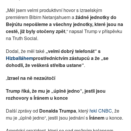
„Měl jsem velmi produktivní hovor s izraelským
premiérem Bibim Netanjahuem a
žádné jednotky do
Bejrútu nepošleme a všechny jednotky, které jsou na
cestě, již byly otočeny zpět
,“ napsal Trump v příspěvku
na Truth Social.
Dodal, že měl také
„velmi dobrý telefonát“ s
Hizballáhem
prostřednictvím zástupců a že „se
dohodli, že veškerá střelba ustane“
.
„
Izrael na ně nezaútočí
Trump říká, že mu je „úplně jedno“, jestli jsou
rozhovory s Íránem u konce
Další zprávy od
Donalda Trumpa
, který
řekl CNBC
, že
mu je „úplně jedno“, jestli jsou jednání s
Íránem
u konce.
Americký prezident, který se nad možným kolapsem