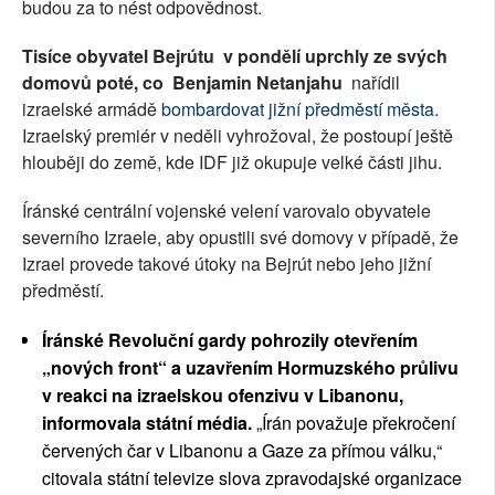
budou za to nést odpovědnost.
Tisíce obyvatel Bejrútu v pondělí uprchly ze svých
domovů poté, co Benjamin Netanjahu
nařídil
izraelské armádě
bombardovat jižní předměstí města
.
Izraelský premiér v neděli vyhrožoval, že postoupí ještě
hlouběji do země, kde IDF již okupuje velké části jihu.
Íránské centrální vojenské velení varovalo obyvatele
severního Izraele, aby opustili své domovy v případě, že
Izrael provede takové útoky na Bejrút nebo jeho jižní
předměstí.
Íránské Revoluční gardy pohrozily otevřením
„nových front“ a uzavřením Hormuzského průlivu
v reakci na izraelskou ofenzivu v Libanonu,
informovala státní média.
„Írán považuje překročení
červených čar v Libanonu a Gaze za přímou válku,“
citovala státní televize slova zpravodajské organizace