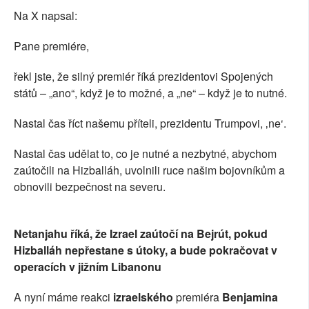
Na X napsal:
Pane premiére,
řekl jste, že silný premiér říká prezidentovi Spojených
států – „ano“, když je to možné, a „ne“ – když je to nutné.
Nastal čas říct našemu příteli, prezidentu Trumpovi, ‚ne‘.
Nastal čas udělat to, co je nutné a nezbytné, abychom
zaútočili na Hizballáh, uvolnili ruce našim bojovníkům a
obnovili bezpečnost na severu.
Netanjahu říká, že Izrael zaútočí na Bejrút, pokud
Hizballáh nepřestane s útoky, a bude pokračovat v
operacích v jižním Libanonu
A nyní máme reakci
izraelského
premiéra
Benjamina