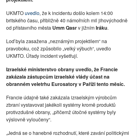
UKMTO
uvedlo
, že k incidentu došlo kolem 14:00
britského času, přibližně 40 námořních mil jihovýchodně
od přístavního města
Umm Qasr
v jižním
Iráku
.
Loď byla zasažena „neznámým projektilem“ na
pravoboku, což způsobilo „velký výbuch“, uvedlo
UKMTO. Úřady incident vyšetřují.
Izraelské ministerstvo obrany uvedlo, že Francie
zakázala zástupcům izraelské vlády účast na
obranném veletrhu Eurosatory v Paříži tento měsíc.
Francie údajně také zakázala izraelským výrobcům
zbraní vystavovat jakékoli systémy kromě produktů
protivzdušné obrany, „přičemž útočné systémy byly
výslovně vyloučeny“.
„Jedná se o hanebné rozhodnutí, které zavání politickými