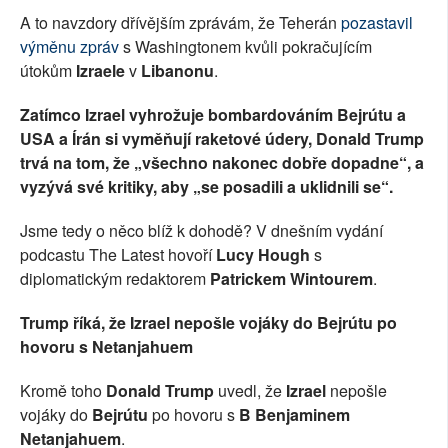
A to navzdory dřívějším zprávám, že Teherán
pozastavil
výměnu zpráv
s Washingtonem kvůli pokračujícím
útokům
Izraele
v
Libanonu
.
Zatímco Izrael vyhrožuje bombardováním Bejrútu a
USA a Írán si vyměňují raketové údery, Donald
Trump
trvá na tom, že „všechno nakonec dobře dopadne“, a
vyzývá své kritiky, aby „se posadili a uklidnili se“.
Jsme tedy o něco blíž k dohodě? V dnešním vydání
podcastu The Latest hovoří
Lucy Hough
s
diplomatickým redaktorem
Patrickem Wintourem
.
Trump říká, že Izrael nepošle vojáky do Bejrútu po
hovoru s Netanjahuem
Kromě toho
Donald Trump
uvedl, že
Izrael
nepošle
vojáky do
Bejrútu
po hovoru s
B Benjaminem
Netanjahuem
.