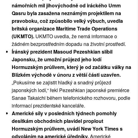
námořních mil jihovýchodně od iráckého Umm
Qasru byla zasažena neznámým projektilem na
pravoboku, což způsobilo velký výbuch, uvedla
britská organizace Maritime Trade Operations
(UKMTO).
UKMTO uvedla, že nemá informace o
žádném bezprostředním dopadu na životní prostředí.
Íránský prezident Masoud Pezeshkian slíbil
Japonsku, že umožní průjezd jeho lodí
Hormuzským průlivem, který je od začátku války na
Blízkém východě v únoru z větší části uzavřen.
„Pokusíme se zajistit hladký a snadný průjezd
japonských lodí,“ řekl Pezeshkian japonské premiérce
Sanae Takaichi během telefonického rozhovoru, podle
informací prezidentské kanceláře.
Americké síly v posledních týdnech pomohly
desítkám obchodních plavidel proplout
Hormuzským průlivem, uvádí New York Times s
odvoláním na americké úředníky.
Americké