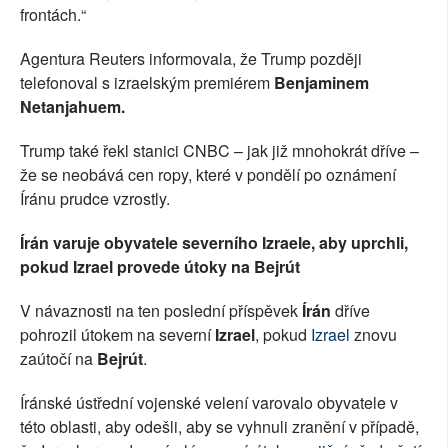
frontách.“
Agentura Reuters informovala, že Trump později
telefonoval s izraelským premiérem
Benjaminem
Netanjahuem.
Trump také řekl stanici CNBC – jak již mnohokrát dříve –
že se neobává cen ropy, které v pondělí po oznámení
Íránu prudce vzrostly.
Írán varuje obyvatele severního Izraele, aby uprchli,
pokud Izrael provede útoky na Bejrút
V návaznosti na ten poslední příspěvek
Írán
dříve
pohrozil útokem na severní
Izrael
, pokud
Izrael
znovu
zaútočí na
Bejrút
.
Íránské ústřední vojenské velení varovalo obyvatele v
této oblasti, aby odešli, aby se vyhnuli zranění v případě,