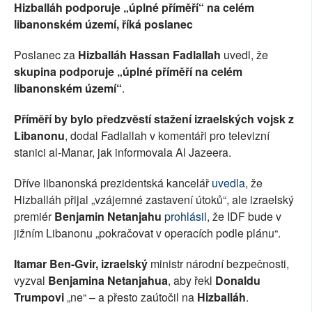
Hizballáh podporuje „úplné příměří“ na celém
libanonském území, říká poslanec
Poslanec za
Hizballáh
Hassan Fadlallah
uvedl, že
skupina podporuje „úplné příměří na celém
libanonském území“
.
Příměří by bylo předzvěstí stažení izraelských vojsk z
Libanonu
, dodal Fadlallah v komentáři pro televizní
stanici al-Manar, jak informovala Al Jazeera.
Dříve libanonská prezidentská kancelář
uvedla
, že
Hizballáh přijal „vzájemné zastavení útoků“, ale izraelský
premiér
Benjamin Netanjahu
prohlásil
, že IDF bude v
jižním Libanonu „pokračovat v operacích podle plánu“.
Itamar Ben-Gvir, izraelský
ministr národní bezpečnosti,
vyzval
Benjamina Netanjahua
, aby řekl
Donaldu
Trumpovi
„ne“ – a přesto zaútočil na
Hizballáh
.