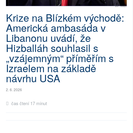
SOCIÁLNÍ SÍTĚ
Krize na Blízkém východě:
RUBRIKY
Americká ambasáda v
Libanonu uvádí, že
PLNÁ VERZE STRÁNEK
Hizballáh souhlasil s
„vzájemným“ příměřím s
Izraelem na základě
návrhu USA
2. 6. 2026
čas čtení 17 minut