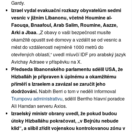
Gardy.
Izrael vydal evakuační rozkazy obyvatelům sedmi
vesnic v jižním Libanonu, včetně Houmine al-
Faouqa, Bnaafoul, Arab Salim, Roumine, Aazze,
Arki a Jbaa.
„Z obavy o vaši bezpečnost musíte
okamžitě opustit své domovy a vzdálit se od vesnic a
měst do vzdálenosti nejméně 1000 metrů do
otevřených oblastí,“ uvedl mluvčí IDF pro arabský jazyk
Avichay Adraee v příspěvku na X.
Předseda libanonského parlamentu sdělil USA, že
Hizballáh je připraven k úplnému a okamžitému
příměří s Izraelem a zavázal se zaručit jeho
dodržování.
Nabih Berri o tom v neděli informoval
Trumpovu administrativu
, sdělil Berriho hlavní poradce
Ali Hamdan serveru Axios.
Izraelský ministr obrany uvedl, že pokud budou
útoky Hizballáhu pokračovat, „v Bejrútu nebude
klid“, a slíbil zřídit vojenskou kontrolovanou zónu v