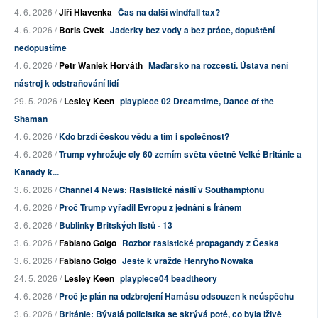
4. 6. 2026 /
Jiří Hlavenka
Čas na další windfall tax?
4. 6. 2026 /
Boris Cvek
Jaderky bez vody a bez práce, dopuštění
nedopustíme
4. 6. 2026 /
Petr Waniek Horváth
Maďarsko na rozcestí. Ústava není
nástroj k odstraňování lidí
29. 5. 2026 /
Lesley Keen
playpiece 02 Dreamtime, Dance of the
Shaman
4. 6. 2026 /
Kdo brzdí českou vědu a tím i společnost?
4. 6. 2026 /
Trump vyhrožuje cly 60 zemím světa včetně Velké Británie a
Kanady k...
3. 6. 2026 /
Channel 4 News: Rasistické násilí v Southamptonu
4. 6. 2026 /
Proč Trump vyřadil Evropu z jednání s Íránem
3. 6. 2026 /
Bublinky Britských listů - 13
3. 6. 2026 /
Fabiano Golgo
Rozbor rasistické propagandy z Česka
3. 6. 2026 /
Fabiano Golgo
Ještě k vraždě Henryho Nowaka
24. 5. 2026 /
Lesley Keen
playpiece04 beadtheory
4. 6. 2026 /
Proč je plán na odzbrojení Hamásu odsouzen k neúspěchu
3. 6. 2026 /
Británie: Bývalá policistka se skrývá poté, co byla lživě