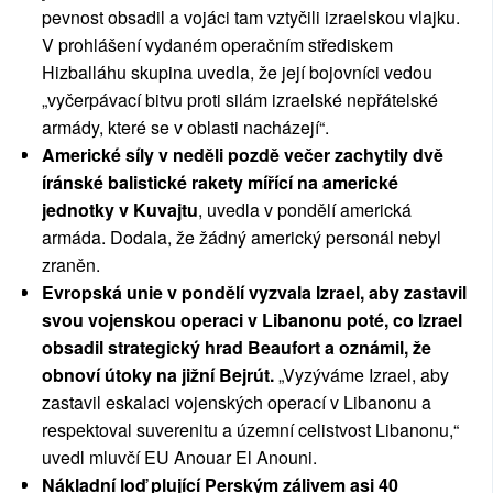
pevnost obsadil a vojáci tam vztyčili izraelskou vlajku.
V prohlášení vydaném operačním střediskem
Hizballáhu skupina uvedla, že její bojovníci vedou
„vyčerpávací bitvu proti silám izraelské nepřátelské
armády, které se v oblasti nacházejí“.
Americké síly v neděli pozdě večer zachytily dvě
íránské balistické rakety mířící na americké
jednotky v Kuvajtu
, uvedla v pondělí americká
armáda. Dodala, že žádný americký personál nebyl
zraněn.
Evropská unie v pondělí vyzvala Izrael, aby zastavil
svou vojenskou operaci v Libanonu poté, co Izrael
obsadil strategický hrad Beaufort a oznámil, že
obnoví útoky na jižní Bejrút.
„Vyzýváme Izrael, aby
zastavil eskalaci vojenských operací v Libanonu a
respektoval suverenitu a územní celistvost Libanonu,“
uvedl mluvčí EU Anouar El Anouni.
Nákladní loď plující Perským zálivem asi 40