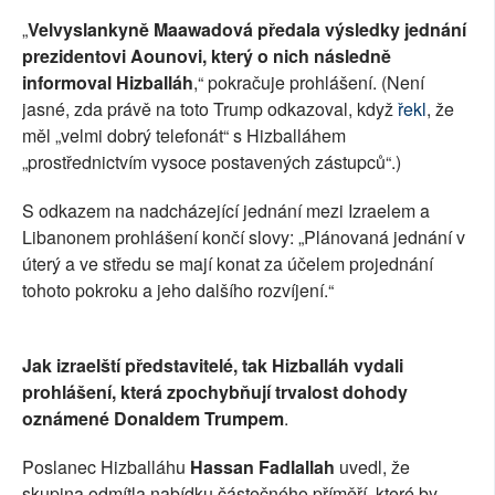
„
Velvyslankyně Maawadová předala výsledky jednání
prezidentovi Aounovi, který o nich následně
informoval Hizballáh
,“ pokračuje prohlášení. (Není
jasné, zda právě na toto Trump odkazoval, když
řekl
, že
měl „velmi dobrý telefonát“ s Hizballáhem
„prostřednictvím vysoce postavených zástupců“.)
S odkazem na nadcházející jednání mezi Izraelem a
Libanonem prohlášení končí slovy: „Plánovaná jednání v
úterý a ve středu se mají konat za účelem projednání
tohoto pokroku a jeho dalšího rozvíjení.“
Jak izraelští představitelé, tak Hizballáh vydali
prohlášení, která zpochybňují trvalost dohody
oznámené Donaldem Trumpem
.
Poslanec Hizballáhu
Hassan Fadlallah
uvedl, že
skupina odmítla nabídku částečného příměří, které by