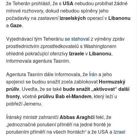
že Teherán prohlásil, že s
USA
nebudou probíhat žádné
mírové rozhovory, dokud nebudou splněny jeho
požadavky na zastavení
izraelských
operací v
Libanonu
a
Gaze
.
Vyjednávací tým Teheránu
se stahoval
z výměny zpráv
prostřednictvím zprostředkovatelů s Washingtonem
ohledně pokračující ofenzívy
Izraele
v
Libanonu
,
informovala agentura Tasnim.
Agentura Tasnim dále informovala, že
Írán
a jeho
spojenci se budou snažit zcela zablokovat
Hormuzský
průliv
. Uvedla, že se také
bude snažit „aktivovat“ další
fronty
, včetně
průlivu Bab el-Mandem
, který leží u
pobřeží Jemenu.
Íránský ministr zahraničí
Abbas Araghči
řekl, že
„jednoznačné porušení příměří na jedné frontě je
porušením příměří na všech frontách“ a že USA a
Izrael