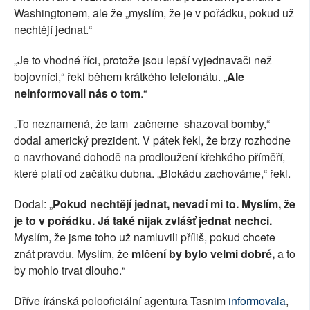
Washingtonem, ale že „myslím, že je v pořádku, pokud už
nechtějí jednat.“
„Je to vhodné říci, protože jsou lepší vyjednavači než
bojovníci,“ řekl během krátkého telefonátu. „
Ale
neinformovali nás o tom
.“
„To neznamená, že tam začneme shazovat bomby,“
dodal americký prezident. V pátek řekl, že brzy rozhodne
o navrhované dohodě na prodloužení křehkého příměří,
které platí od začátku dubna. „Blokádu zachováme,“ řekl.
Dodal: „
Pokud nechtějí jednat, nevadí mi to. Myslím, že
je to v pořádku. Já také nijak zvlášť jednat nechci.
Myslím, že jsme toho už namluvili příliš, pokud chcete
znát pravdu. Myslím, že
mlčení by bylo velmi dobré,
a to
by mohlo trvat dlouho.“
Dříve íránská polooficiální agentura Tasnim
informovala
,