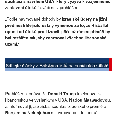
souhlasí s návrhem USA, který vyzývá k vzájemnému
zastavení útoků
,“ uvádí se v prohlášení.
„Podle navrhované dohody by
izraelské údery na jižní
předměstí Bejrútu ustaly výměnou za to, že Hizballáh
upustí od útoků proti Izraeli
, přičemž
rámec příměří by
byl rozšířen tak, aby zahrnoval všechna libanonská
území
.“
Prohlášení dodává, že
Donald Trump
telefonoval s
libanonskou velvyslankyní v USA,
Nadou Maawadovou
,
a informoval ji, „že získal souhlas izraelského premiéra
Benjamina Netanjahua
s navrhovanou dohodou“.