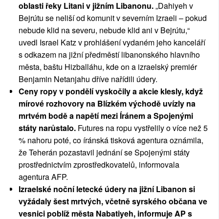
oblasti řeky Litani v jižním Libanonu.
„Dahiyeh v
Bejrútu se neliší od komunit v severním Izraeli – pokud
nebude klid na severu, nebude klid ani v Bejrútu,“
uvedl Israel Katz v prohlášení vydaném jeho kanceláří
s odkazem na jižní předměstí libanonského hlavního
města, baštu Hizballáhu, kde on a izraelský premiér
Benjamin Netanjahu dříve nařídili údery.
Ceny ropy v pondělí vyskočily a akcie klesly, když
mírové rozhovory na Blízkém východě uvízly na
mrtvém bodě a napětí mezi Íránem a Spojenými
státy narůstalo.
Futures na ropu vystřelily o více než 5
% nahoru poté, co íránská tisková agentura oznámila,
že Teherán pozastavil jednání se Spojenými státy
prostřednictvím zprostředkovatelů, informovala
agentura AFP.
Izraelské noční letecké údery na jižní Libanon si
vyžádaly šest mrtvých, včetně syrského občana ve
vesnici poblíž města Nabatiyeh, informuje AP s