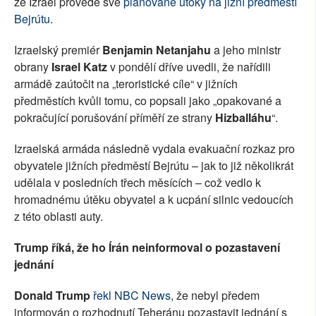
že Izrael provede své
plánované útoky na jižní předměstí
Bejrútu
.
Izraelský premiér
Benjamin Netanjahu
a jeho ministr
obrany
Israel Katz
v pondělí dříve uvedli, že nařídili
armádě zaútočit na „teroristické cíle“ v jižních
předměstích kvůli tomu, co popsali jako „opakované a
pokračující porušování příměří ze strany
Hizballáhu
“.
Izraelská armáda následně vydala evakuační rozkaz pro
obyvatele jižních předměstí Bejrútu – jak to již několikrát
udělala v posledních třech měsících – což vedlo k
hromadnému útěku obyvatel a k ucpání silnic vedoucích
z této oblasti auty.
Trump říká, že ho Írán neinformoval o pozastavení
jednání
Donald Trump
řekl NBC News
, že nebyl předem
informován o rozhodnutí Teheránu pozastavit jednání s