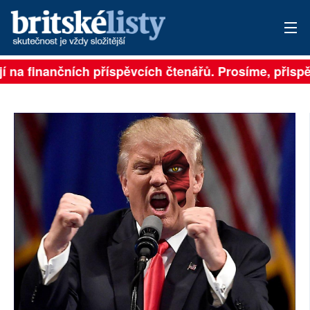
na finančních příspěvcích čtenářů. Prosíme, přispějte
PŘIHLÁSIT
AKTUÁLNÍ VYDÁNÍ
ARCHIV
ROZHOVORY
TÉMATA
NEJČTENĚJŠÍ ZA 7 DNÍ
AUTOŘI
PŘÍSPĚVKY NA PROVOZ