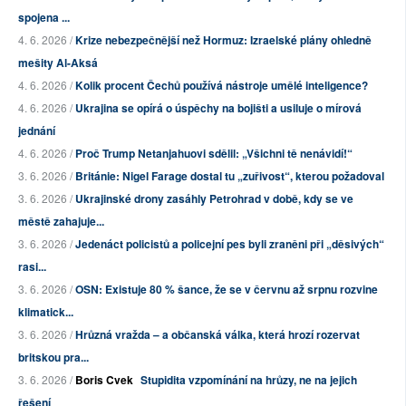
spojena ...
4. 6. 2026 /
Krize nebezpečnější než Hormuz: Izraelské plány ohledně
mešity Al-Aksá
4. 6. 2026 /
Kolik procent Čechů používá nástroje umělé inteligence?
4. 6. 2026 /
Ukrajina se opírá o úspěchy na bojišti a usiluje o mírová
jednání
4. 6. 2026 /
Proč Trump Netanjahuovi sdělil: „Všichni tě nenávidí!“
3. 6. 2026 /
Británie: Nigel Farage dostal tu „zuřivost“, kterou požadoval
3. 6. 2026 /
Ukrajinské drony zasáhly Petrohrad v době, kdy se ve
městě zahajuje...
3. 6. 2026 /
Jedenáct policistů a policejní pes byli zraněni při „děsivých“
rasi...
3. 6. 2026 /
OSN: Existuje 80 % šance, že se v červnu až srpnu rozvine
klimatick...
3. 6. 2026 /
Hrůzná vražda – a občanská válka, která hrozí rozervat
britskou pra...
3. 6. 2026 /
Boris Cvek
Stupidita vzpomínání na hrůzy, ne na jejich
řešení