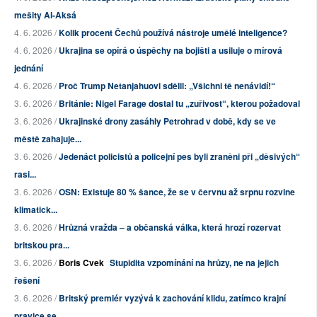
mešity Al-Aksá
4. 6. 2026 /
Kolik procent Čechů používá nástroje umělé inteligence?
4. 6. 2026 /
Ukrajina se opírá o úspěchy na bojišti a usiluje o mírová
jednání
4. 6. 2026 /
Proč Trump Netanjahuovi sdělil: „Všichni tě nenávidí!“
3. 6. 2026 /
Británie: Nigel Farage dostal tu „zuřivost“, kterou požadoval
3. 6. 2026 /
Ukrajinské drony zasáhly Petrohrad v době, kdy se ve
městě zahajuje...
3. 6. 2026 /
Jedenáct policistů a policejní pes byli zraněni při „děsivých“
rasi...
3. 6. 2026 /
OSN: Existuje 80 % šance, že se v červnu až srpnu rozvine
klimatick...
3. 6. 2026 /
Hrůzná vražda – a občanská válka, která hrozí rozervat
britskou pra...
3. 6. 2026 /
Boris Cvek
Stupidita vzpomínání na hrůzy, ne na jejich
řešení
3. 6. 2026 /
Britský premiér vyzývá k zachování klidu, zatímco krajní
pravice se...