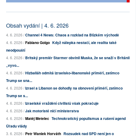
Obsah vydání | 4. 6. 2026
4. 6. 2026 /
Channel 4 News: Chaos a rozklad na Blízkém východě
4. 6. 2026 /
Fabiano Golgo
Když nálepka nestačí, ale realita také
neodpouští
4. 6. 2026 /
Britský premiér Starmer obvinil Muska, že se snaží v Británii
„vyvo...
4. 6. 2026 /
Hizballáh odmítá izraelsko-libanonské příměří, zatímco
Trump se sna...
4. 6. 2026 /
Izrael a Libanon se dohodly na obnovení příměří, zatímco
Trump se s...
4. 6. 2026 /
Izraelské vraždění civilistů však pokračuje
4. 6. 2026 /
Jak motoristé ničí ministerstva
4. 6. 2026 /
Matěj Metelec
Technokratický populismus a rušení agend
Úřadu vlády
3. 6. 2026 /
Petr Waniek Horváth
Rozsudek nad SPD není jen o