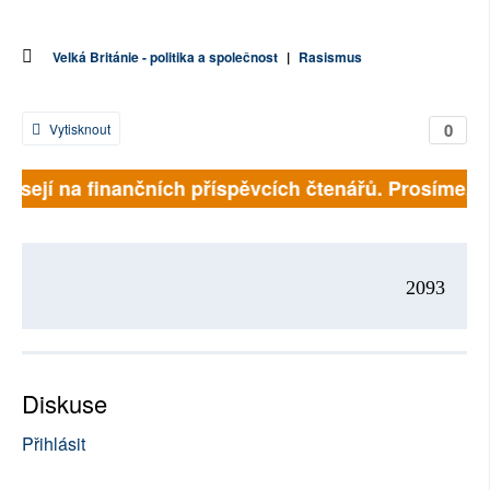
Velká Británie - politika a společnost
|
Rasismus
0
Vytisknout
visejí na finančních příspěvcích čtenářů. Prosíme, při
2093
Diskuse
Přihlásit