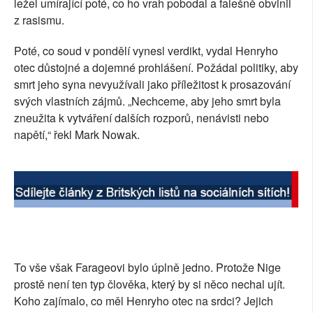
ležel umírající poté, co ho vrah pobodal a falešně obvinil
z rasismu.
Poté, co soud v pondělí vynesl verdikt, vydal Henryho
otec důstojné a dojemné prohlášení. Požádal politiky, aby
smrt jeho syna nevyužívali jako příležitost k prosazování
svých vlastních zájmů. „Nechceme, aby jeho smrt byla
zneužita k vytváření dalších rozporů, nenávisti nebo
napětí,“ řekl Mark Nowak.
To vše však Farageovi bylo úplně jedno. Protože Nige
prostě není ten typ člověka, který by si něco nechal ujít.
Koho zajímalo, co měl Henryho otec na srdci? Jejich