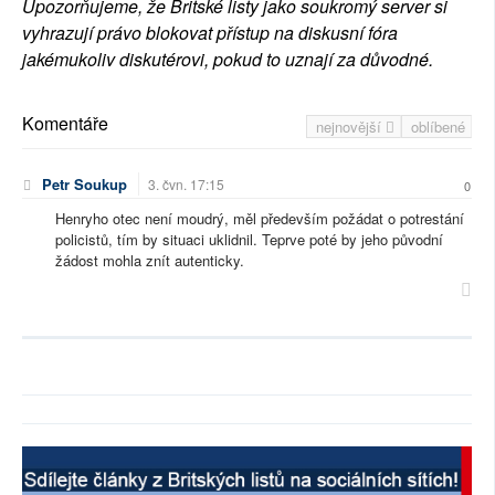
Upozorňujeme, že Britské listy jako soukromý server si
vyhrazují právo blokovat přístup na diskusní fóra
jakémukoliv diskutérovi, pokud to uznají za důvodné.
Komentáře
nejnovější
oblíbené
Petr Soukup
3. čvn. 17:15
0
Henryho otec není moudrý, měl především požádat o potrestání
policistů, tím by situaci uklidnil. Teprve poté by jeho původní
žádost mohla znít autenticky.