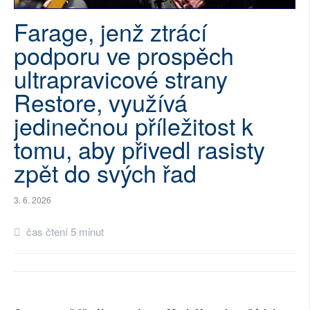
SOCIÁLNÍ SÍTĚ
Farage, jenž ztrácí
podporu ve prospěch
RUBRIKY
ultrapravicové strany
PLNÁ VERZE STRÁNEK
Restore, využívá
jedinečnou příležitost k
tomu, aby přivedl rasisty
zpět do svých řad
3. 6. 2026
čas čtení 5 minut