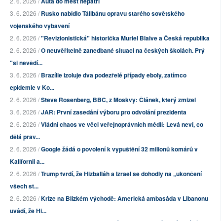
2. 6. 2026 /
Auta do měst nepatří
3. 6. 2026 /
Rusko nabídlo Tálibánu opravu starého sovětského
vojenského vybavení
2. 6. 2026 /
"Revizionistická" historička Muriel Blaive a Česká republika
2. 6. 2026 /
O neuvěřitelně zanedbané situaci na českých školách. Prý
"si nevědí...
3. 6. 2026 /
Brazílie izoluje dva podezřelé případy eboly, zatímco
epidemie v Ko...
2. 6. 2026 /
Steve Rosenberg, BBC, z Moskvy: Článek, který zmizel
3. 6. 2026 /
JAR: První zasedání výboru pro odvolání prezidenta
2. 6. 2026 /
Vládní chaos ve věci veřejnoprávních médií: Levá neví, co
dělá prav...
2. 6. 2026 /
Google žádá o povolení k vypuštění 32 milionů komárů v
Kalifornii a...
2. 6. 2026 /
Trump tvrdí, že Hizballáh a Izrael se dohodly na „ukončení
všech st...
2. 6. 2026 /
Krize na Blízkém východě: Americká ambasáda v Libanonu
uvádí, že Hi...