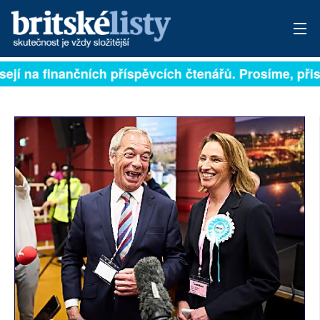
sejí na finančních příspěvcích čtenářů. Prosíme, přisp
PŘIHLÁSIT
AKTUÁLNÍ VYDÁNÍ
ARCHIV
ROZHOVORY
TÉMATA
NEJČTENĚJŠÍ ZA 7 DNÍ
AUTOŘI
PŘÍSPĚVKY NA PROVOZ