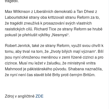
tragédii.
Max Wilkinson z Liberálních demokratů a Tan Dhesi z
Labouristické strany oba kritizovali stranu Reform za to,
že tragédii zneužívá k prosazování svých vlastních
rasistických cílů. Richard Tice ze strany Reform se hrubě
pokusil je přehlušit výkřiky „Nesmysl“.
Robert Jenrick, také ze strany Reform, využil svou chvíli k
tomu, aby trval na tom, že „životy bílých mají význam“. Bílí
jsou nyní ohroženou menšinou v zemi řízené cizinci a pro
cizince. Musí mu ležet v žaludku, že ministryně vnitra
Mahmood je pákistánského původu. Shabana naznačila,
že nyní není čas stavět bílé Brity proti černým Britům.
Zdroj v angličtině
ZDE