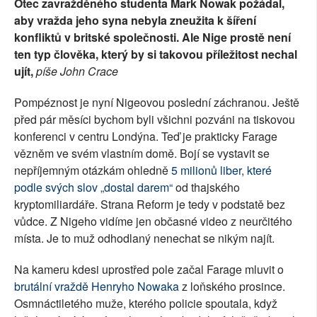
Otec zavražděného studenta Mark Nowak požádal,
aby vražda jeho syna nebyla zneužita k šíření
konfliktů v britské společnosti. Ale Nige prostě není
ten typ člověka, který by si takovou příležitost nechal
ujít,
píše John Crace
Pompéznost je nyní Nigeovou poslední záchranou. Ještě
před pár měsíci bychom byli všichni pozváni na tiskovou
konferenci v centru Londýna. Teď je prakticky Farage
vězněm ve svém vlastním domě. Bojí se vystavit se
nepříjemným otázkám ohledně
5 milionů liber, které
podle svých slov „dostal darem“
od thajského
kryptomiliardáře. Strana Reform je tedy v podstatě bez
vůdce. Z Nigeho vidíme jen občasné video z neurčitého
místa. Je to muž odhodlaný nenechat se nikým najít.
Na kameru kdesi uprostřed pole začal Farage mluvit o
brutální vraždě Henryho Nowaka
z loňského prosince.
Osmnáctiletého muže, kterého policie spoutala, když