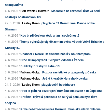
nedopustíme
4. 6. 2026 /
Petr Waniek Horváth
Maďarsko na rozcestí. Ústava není
nástroj k odstraňování lidí
29. 5. 2026 /
Lesley Keen
playpiece 02 Dreamtime, Dance of the
Shaman
4. 6. 2026 /
Kdo brzdí českou vědu a tím i společnost?
4. 6. 2026 /
Trump vyhrožuje cly 60 zemím světa včetně Velké Británie a
Kanady k...
3. 6. 2026 /
Channel 4 News: Rasistické násilí v Southamptonu
4. 6. 2026 /
Proč Trump vyřadil Evropu z jednání s Íránem
3. 6. 2026 /
Bublinky Britských listů - 13
3. 6. 2026 /
Fabiano Golgo
Rozbor rasistické propagandy z Česka
3. 6. 2026 /
Fabiano Golgo
Ještě k vraždě Henryho Nowaka
24. 5. 2026 /
Lesley Keen
playpiece04 beadtheory
4. 6. 2026 /
Proč je plán na odzbrojení Hamásu odsouzen k neúspěchu
3. 6. 2026 /
Británie: Bývalá policistka se skrývá poté, co byla lživě
spojena ...
4. 6. 2026 /
Krize nebezpečnější než Hormuz: Izraelské plány ohledně