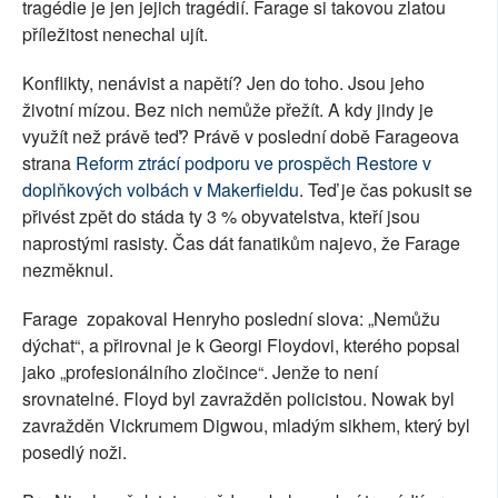
tragédie je jen jejich tragédií. Farage si takovou zlatou
příležitost nenechal ujít.
Konflikty, nenávist a napětí? Jen do toho. Jsou jeho
životní mízou. Bez nich nemůže přežít. A kdy jindy je
využít než právě teď? Právě v poslední době Farageova
strana
Reform ztrácí podporu ve prospěch Restore v
doplňkových volbách v Makerfieldu
. Teď je čas pokusit se
přivést zpět do stáda ty 3 % obyvatelstva, kteří jsou
naprostými rasisty. Čas dát fanatikům najevo, že Farage
nezměknul.
Farage zopakoval Henryho poslední slova: „Nemůžu
dýchat“, a přirovnal je k Georgi Floydovi, kterého popsal
jako „profesionálního zločince“. Jenže to není
srovnatelné. Floyd byl zavražděn policistou. Nowak byl
zavražděn Vickrumem Digwou, mladým sikhem, který byl
posedlý noži.