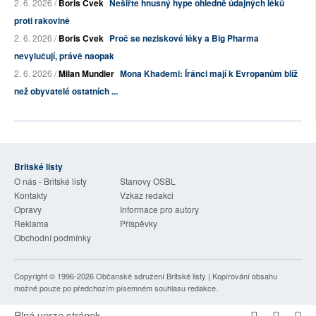
2. 6. 2026 /
Boris Cvek
Nešiřte hnusný hype ohledně údajných léků
proti rakovině
2. 6. 2026 /
Boris Cvek
Proč se neziskové léky a Big Pharma
nevylučují, právě naopak
2. 6. 2026 /
Milan Mundier
Mona Khademi: Íránci mají k Evropanům blíž
než obyvatelé ostatních ...
Britské listy
O nás - Britské listy
Stanovy OSBL
Kontakty
Vzkaz redakci
Opravy
Informace pro autory
Reklama
Příspěvky
Obchodní podmínky
Copyright © 1996-2026
Občanské sdružení Britské listy
| Kopírování obsahu
možné pouze po předchozím písemném souhlasu redakce.
Plná verze stránek