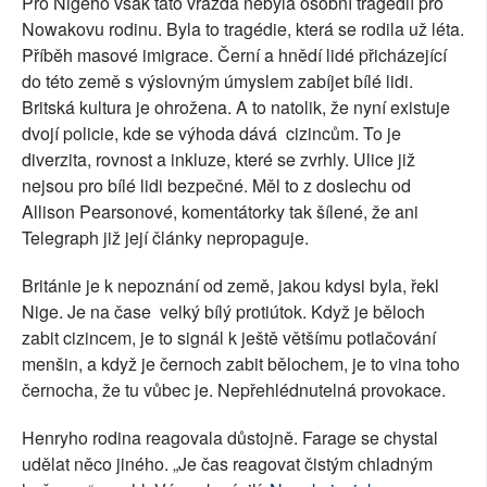
Pro Nigeho však tato vražda nebyla osobní tragédií pro
Nowakovu rodinu. Byla to tragédie, která se rodila už léta.
Příběh masové imigrace. Černí a hnědí lidé přicházející
do této země s výslovným úmyslem zabíjet bílé lidi.
Britská kultura je ohrožena. A to natolik, že nyní existuje
dvojí policie, kde se výhoda dává cizincům. To je
diverzita, rovnost a inkluze, které se zvrhly. Ulice již
nejsou pro bílé lidi bezpečné. Měl to z doslechu od
Allison Pearsonové, komentátorky tak šílené, že ani
Telegraph již její články nepropaguje.
Británie je k nepoznání od země, jakou kdysi byla, řekl
Nige. Je na čase velký bílý protiútok. Když je běloch
zabit cizincem, je to signál k ještě většímu potlačování
menšin, a když je černoch zabit bělochem, je to vina toho
černocha, že tu vůbec je. Nepřehlédnutelná provokace.
Henryho rodina reagovala důstojně. Farage se chystal
udělat něco jiného. „Je čas reagovat čistým chladným