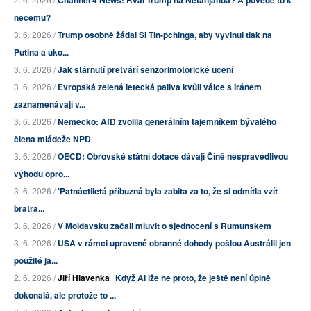
Channel 4 News: Řval Trump na Netanjahua? A povede to k
něčemu?
3. 6. 2026 /
Trump osobně žádal Si Ťin-pchinga, aby vyvinul tlak na
Putina a uko...
3. 6. 2026 /
Jak stárnutí přetváří senzorimotorické učení
3. 6. 2026 /
Evropská zelená letecká paliva kvůli válce s Íránem
zaznamenávají v...
3. 6. 2026 /
Německo: AfD zvolila generálním tajemníkem bývalého
člena mládeže NPD
3. 6. 2026 /
OECD: Obrovské státní dotace dávají Číně nespravedlivou
výhodu opro...
3. 6. 2026 /
'Patnáctiletá příbuzná byla zabita za to, že si odmítla vzít
bratra...
3. 6. 2026 /
V Moldavsku začali mluvit o sjednocení s Rumunskem
3. 6. 2026 /
USA v rámci upravené obranné dohody pošlou Austrálii jen
použité ja...
2. 6. 2026 /
Jiří Hlavenka
Když AI lže ne proto, že ještě není úplně
dokonalá, ale protože to ...