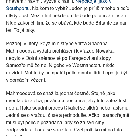
hněvem,“ navrhl. Výzva k násilí.
Nepokoje, jako v
Southportu
. Na kom to vybít? Jeden je příliš mnoho a tisíc
nikdy dost. Mezi nimi někde určitě bude potenciální vrah.
Nige zakončil tím, že se obává, kde bude Británie za pár
let. To já taky.
Později v úterý, když ministryně vnitra Shabana
Mahmoodová vydala prohlášení k vraždě Nowaka,
nebylo v Dolní sněmovně po Farageovi ani stopy.
Samozřejmě že ne. Nigeho ve Westminsteru nikdo
neviděl. Mohlo by ho spatřit příliš mnoho lidí. Lepší je být
v domácím vězení.
Mahmoodová se snažila jednat čestně. Stejně jako
uvedla obžaloba, požádala poslance, aby tuto záležitost
nebrali jako soudní proces týkající se sikhů nebo rasismu.
Jedná se o vraždu, čistě a jednoduše. Ačkoli samozřejmě
musí být policie požádána, aby se za své činy
zodpovídala. I ona se snažila udržet politiku mimo tuto