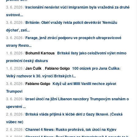
3. 6. 2026 /
Iracionální nenávist vůči imigrantům byla vražedná za druhé
světové...
3. 6. 2026 /
Británie: Oběť vraždy řekla policii devětkrát 'Nemůžu
dýchat', zatí...
3. 6. 2026 /
Farage, jenž ztrácí podporu ve prospěch ultrapravicové
strany Resto...
1. 6. 2026 /
Bohumil Kartous
Britské listy jako celoživotní výlet mimo
provinční český diskurs
1. 6. 2026 /
Jan Čulík
,
Fabiano Golgo
100 otázek pro Jana Čulíka:
Velký rozhovor k 30. výročí Britských l...
3. 6. 2026 /
Fabiano Golgo
Když už ani Milli Vanilli nechce zpívat
Trumpovi
3. 6. 2026 /
Izrael útočí na jižní Libanon navzdory Trumpovým snahám o
upevnění ...
2. 6. 2026 /
Britská vláda přijímá k léčbě děti z Gazy liknavě. (Česká
vůbec ne)
2. 6. 2026 /
Channel 4 News: Rusko prohrává, tak útočí na Kyjev
2. 6. 2026 /