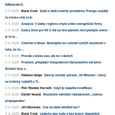
billboardech
4. 6. 2026 /
Boris Cvek
Další a další triumfy prezidenta Trumpa uvádějí
to transu celý svět
4. 6. 2026 /
Analýza: V lobby registru chybí velké energetické firmy
4. 6. 2026 /
Dobrý život pro 99 % lidí na této planetě není pouhým snem:
je to m...
3. 6. 2026 /
Channel 4 News: Netanjahu se rozhodl vytěžit maximum z
toho, že ho ...
4. 6. 2026 /
Pravda a láska ano, ale ne o daních
4. 5. 2026 /
Prosíme, přispějte! Hospodaření Občanského sdružení
Britské listy z...
4. 6. 2026 /
Fabiano Golgo
Slavný novinář pořadu „60 Minutes", který
se kriticky vyjádřil o Tr...
3. 6. 2026 /
Petr Waniek Horváth
Když je loajalita kvalifikací
4. 6. 2026 /
Daniel Veselý
Rezolutně odmítám nálepkování „ruskou
propagandou“
4. 6. 2026 /
Jiří Hlavenka
Čas na další windfall tax?
4. 6. 2026 /
Boris Cvek
Jaderky bez vody a bez práce, dopuštění