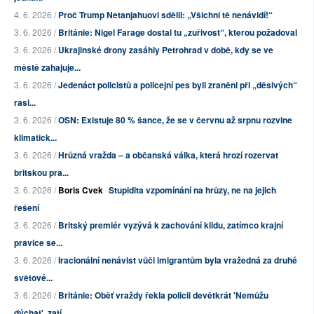
4. 6. 2026 /
Proč Trump Netanjahuovi sdělil: „Všichni tě nenávidí!“
3. 6. 2026 /
Británie: Nigel Farage dostal tu „zuřivost“, kterou požadoval
3. 6. 2026 /
Ukrajinské drony zasáhly Petrohrad v době, kdy se ve
městě zahajuje...
3. 6. 2026 /
Jedenáct policistů a policejní pes byli zraněni při „děsivých“
rasi...
3. 6. 2026 /
OSN: Existuje 80 % šance, že se v červnu až srpnu rozvine
klimatick...
3. 6. 2026 /
Hrůzná vražda – a občanská válka, která hrozí rozervat
britskou pra...
3. 6. 2026 /
Boris Cvek
Stupidita vzpomínání na hrůzy, ne na jejich
řešení
3. 6. 2026 /
Britský premiér vyzývá k zachování klidu, zatímco krajní
pravice se...
3. 6. 2026 /
Iracionální nenávist vůči imigrantům byla vražedná za druhé
světové...
3. 6. 2026 /
Británie: Oběť vraždy řekla policii devětkrát 'Nemůžu
dýchat', zatí...