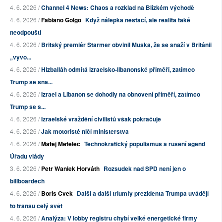
4. 6. 2026 /
Channel 4 News: Chaos a rozklad na Blízkém východě
4. 6. 2026 /
Fabiano Golgo
Když nálepka nestačí, ale realita také
neodpouští
4. 6. 2026 /
Britský premiér Starmer obvinil Muska, že se snaží v Británii
„vyvo...
4. 6. 2026 /
Hizballáh odmítá izraelsko-libanonské příměří, zatímco
Trump se sna...
4. 6. 2026 /
Izrael a Libanon se dohodly na obnovení příměří, zatímco
Trump se s...
4. 6. 2026 /
Izraelské vraždění civilistů však pokračuje
4. 6. 2026 /
Jak motoristé ničí ministerstva
4. 6. 2026 /
Matěj Metelec
Technokratický populismus a rušení agend
Úřadu vlády
3. 6. 2026 /
Petr Waniek Horváth
Rozsudek nad SPD není jen o
billboardech
4. 6. 2026 /
Boris Cvek
Další a další triumfy prezidenta Trumpa uvádějí
to transu celý svět
4. 6. 2026 /
Analýza: V lobby registru chybí velké energetické firmy