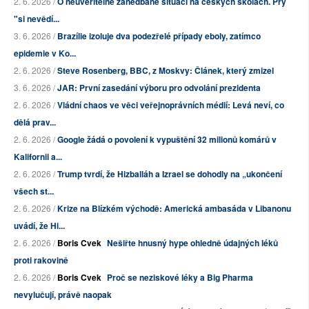
2. 6. 2026 /
O neuvěřitelně zanedbané situaci na českých školách. Prý
"si nevědí...
3. 6. 2026 /
Brazílie izoluje dva podezřelé případy eboly, zatímco
epidemie v Ko...
2. 6. 2026 /
Steve Rosenberg, BBC, z Moskvy: Článek, který zmizel
3. 6. 2026 /
JAR: První zasedání výboru pro odvolání prezidenta
2. 6. 2026 /
Vládní chaos ve věci veřejnoprávních médií: Levá neví, co
dělá prav...
2. 6. 2026 /
Google žádá o povolení k vypuštění 32 milionů komárů v
Kalifornii a...
2. 6. 2026 /
Trump tvrdí, že Hizballáh a Izrael se dohodly na „ukončení
všech st...
2. 6. 2026 /
Krize na Blízkém východě: Americká ambasáda v Libanonu
uvádí, že Hi...
2. 6. 2026 /
Boris Cvek
Nešiřte hnusný hype ohledně údajných léků
proti rakovině
2. 6. 2026 /
Boris Cvek
Proč se neziskové léky a Big Pharma
nevylučují, právě naopak