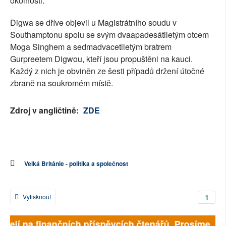
okolnosti."
Digwa se dříve objevil u Magistrátního soudu v
Southamptonu spolu se svým dvaapadesátiletým otcem
Moga Singhem a sedmadvacetiletým bratrem
Gurpreetem Digwou, kteří jsou propuštěni na kauci.
Každý z nich je obviněn ze šesti případů držení útočné
zbraně na soukromém místě.
Zdroj v angličtině:
ZDE
Velká Británie - politika a společnost
1
Vytisknout
sejí na finančních příspěvcích čtenářů. Prosíme, přisp