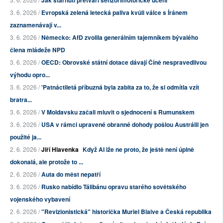
Jak stárnutí přetváří senzorimotorické učení
3. 6. 2026 /
Evropská zelená letecká paliva kvůli válce s Íránem
zaznamenávají v...
3. 6. 2026 /
Německo: AfD zvolila generálním tajemníkem bývalého
člena mládeže NPD
3. 6. 2026 /
OECD: Obrovské státní dotace dávají Číně nespravedlivou
výhodu opro...
3. 6. 2026 /
'Patnáctiletá příbuzná byla zabita za to, že si odmítla vzít
bratra...
3. 6. 2026 /
V Moldavsku začali mluvit o sjednocení s Rumunskem
3. 6. 2026 /
USA v rámci upravené obranné dohody pošlou Austrálii jen
použité ja...
2. 6. 2026 /
Jiří Hlavenka
Když AI lže ne proto, že ještě není úplně
dokonalá, ale protože to ...
2. 6. 2026 /
Auta do měst nepatří
3. 6. 2026 /
Rusko nabídlo Tálibánu opravu starého sovětského
vojenského vybavení
2. 6. 2026 /
"Revizionistická" historička Muriel Blaive a Česká republika