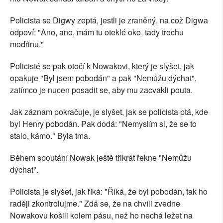
Policista se Digwy zeptá, jestli je zraněný, na což Digwa
odpoví: "Ano, ano, mám tu oteklé oko, tady trochu
modřinu."
Policisté se pak otočí k Nowakovi, který je slyšet, jak
opakuje "Byl jsem pobodán" a pak "Nemůžu dýchat",
zatímco je nucen posadit se, aby mu zacvakli pouta.
Jak záznam pokračuje, je slyšet, jak se policista ptá, kde
byl Henry pobodán. Pak dodá: "Nemyslím si, že se to
stalo, kámo." Byla tma.
Během spoutání Nowak ještě třikrát řekne "Nemůžu
dýchat".
Policista je slyšet, jak říká: "Říká, že byl pobodán, tak ho
raději zkontrolujme." Zdá se, že na chvíli zvedne
Nowakovu košili kolem pásu, než ho nechá ležet na