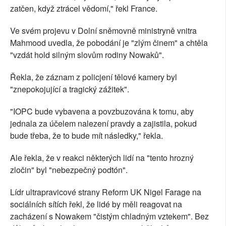
zatčen, když ztrácel vědomí," řekl France.
Ve svém projevu v Dolní sněmovně ministryně vnitra
Mahmood uvedla, že pobodání je "zlým činem" a chtěla
"vzdát hold silným slovům rodiny Nowaků".
Řekla, že záznam z policjení tělové kamery byl
"znepokojující a tragický zážitek".
"IOPC bude vybavena a povzbuzována k tomu, aby
jednala za účelem nalezení pravdy a zajistila, pokud
bude třeba, že to bude mít následky," řekla.
Ale řekla, že v reakci některých lidí na "tento hrozný
zločin" byl "nebezpečný podtón".
Lídr ultrapravicové strany Reform UK Nigel Farage na
sociálních sítích řekl, že lidé by měli reagovat na
zacházení s Nowakem "čistým chladným vztekem". Bez