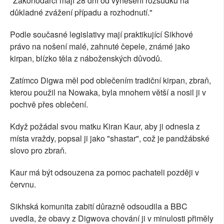
"Zákonodárci mají 28 dní od vynesení rozsudku na
důkladné zvážení případu a rozhodnutí."
Podle současné legislativy mají praktikující Sikhové
právo na nošení malé, zahnuté čepele, známé jako
kirpan, blízko těla z náboženských důvodů.
Zatímco Digwa měl pod oblečením tradiční kirpan, zbraň,
kterou použil na Nowaka, byla mnohem větší a nosil ji v
pochvě přes oblečení.
Když požádal svou matku Kiran Kaur, aby ji odnesla z
místa vraždy, popsal ji jako "shastar", což je pandžábské
slovo pro zbraň.
Kaur má být odsouzena za pomoc pachateli později v
červnu.
Sikhská komunita zabití důrazně odsoudila a BBC
uvedla, že obavy z Digwova chování ji v minulosti přiměly