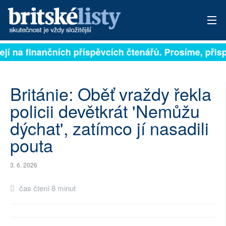
jí na finančních příspěvcích čtenářů. Prosíme, přispěj
PŘIHLÁSIT
AKTUÁLNÍ VYDÁNÍ
Británie: Oběť vraždy řekla
ARCHIV
policii devětkrát 'Nemůžu
dýchat', zatímco jí nasadili
ROZHOVORY
pouta
TÉMATA
3. 6. 2026
NEJČTENĚJŠÍ ZA 7 DNÍ
čas čtení 8 minut
AUTOŘI
PŘÍSPĚVKY NA PROVOZ