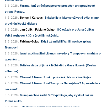
3. 6. 2026 /
Farage, jenž ztrácí podporu ve prospěch ultrapravicové
strany Resto...
1. 6. 2026 /
Bohumil Kartous
Britské listy jako celoživotní výlet mimo
provinční český diskurs
1. 6. 2026 /
Jan Čulík
,
Fabiano Golgo
100 otázek pro Jana Čulíka:
Velký rozhovor k 30. výročí Britských l...
3. 6. 2026 /
Fabiano Golgo
Když už ani Milli Vanilli nechce zpívat
Trumpovi
3. 6. 2026 /
Izrael útočí na jižní Libanon navzdory Trumpovým snahám o
upevnění ...
2. 6. 2026 /
Britská vláda přijímá k léčbě děti z Gazy liknavě. (Česká
vůbec ne)
2. 6. 2026 /
Channel 4 News: Rusko prohrává, tak útočí na Kyjev
2. 6. 2026 /
Channel 4 News: Řval Trump na Netanjahua? A povede to k
něčemu?
3. 6. 2026 /
Trump osobně žádal Si Ťin-pchinga, aby vyvinul tlak na
Putina a uko...
3. 6. 2026 /