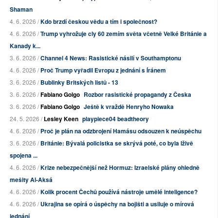
Shaman
4. 6. 2026 /
Kdo brzdí českou vědu a tím i společnost?
4. 6. 2026 /
Trump vyhrožuje cly 60 zemím světa včetně Velké Británie a
Kanady k...
3. 6. 2026 /
Channel 4 News: Rasistické násilí v Southamptonu
4. 6. 2026 /
Proč Trump vyřadil Evropu z jednání s Íránem
3. 6. 2026 /
Bublinky Britských listů - 13
3. 6. 2026 /
Fabiano Golgo
Rozbor rasistické propagandy z Česka
3. 6. 2026 /
Fabiano Golgo
Ještě k vraždě Henryho Nowaka
24. 5. 2026 /
Lesley Keen
playpiece04 beadtheory
4. 6. 2026 /
Proč je plán na odzbrojení Hamásu odsouzen k neúspěchu
3. 6. 2026 /
Británie: Bývalá policistka se skrývá poté, co byla lživě
spojena ...
4. 6. 2026 /
Krize nebezpečnější než Hormuz: Izraelské plány ohledně
mešity Al-Aksá
4. 6. 2026 /
Kolik procent Čechů používá nástroje umělé inteligence?
4. 6. 2026 /
Ukrajina se opírá o úspěchy na bojišti a usiluje o mírová
jednání