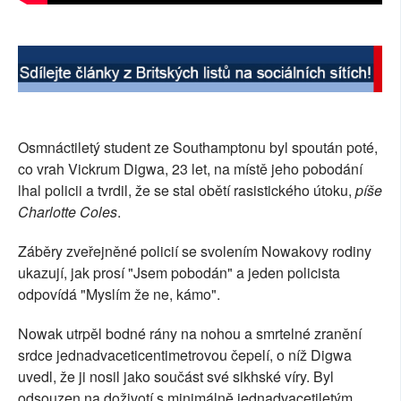
Osmnáctiletý student ze Southamptonu byl spoután poté,
co vrah Vickrum Digwa, 23 let, na místě jeho pobodání
lhal policii a tvrdil, že se stal obětí rasistického útoku,
píše
Charlotte Coles
.
Záběry zveřejněné policií se svolením Nowakovy rodiny
ukazují, jak prosí "Jsem pobodán" a jeden policista
odpovídá "Myslím že ne, kámo".
Nowak utrpěl bodné rány na nohou a smrtelné zranění
srdce jednadvaceticentimetrovou čepelí, o níž Digwa
uvedl, že ji nosil jako součást své sikhské víry. Byl
odsouzen na doživotí s minimálně jednadvacetiletým