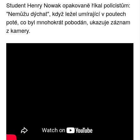
Student Henry Nowak opakovaně říkal policistům:
SOCIÁLNÍ SÍTĚ
"Nemůžu dýchat", když ležel umírající v poutech
poté, co byl mnohokrát pobodán, ukazuje záznam
RUBRIKY
z kamery.
PLNÁ VERZE STRÁNEK