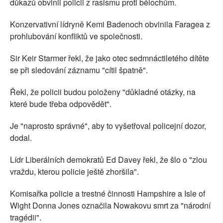
důkazů obvinil policii z rasismu proti bělochům.
Konzervativní lídryně Kemi Badenoch obvinila Faragea z
prohlubování konfliktů ve společnosti.
Sir Keir Starmer řekl, že jako otec sedmnáctiletého dítěte
se při sledování záznamu "cítil špatně".
Řekl, že policii budou položeny "důkladné otázky, na
které bude třeba odpovědět".
Je "naprosto správné", aby to vyšetřoval policejní dozor,
dodal.
Lídr Liberálních demokratů Ed Davey řekl, že šlo o "zlou
vraždu, kterou policie ještě zhoršila".
Komisařka policie a trestné činnosti Hampshire a Isle of
Wight Donna Jones označila Nowakovu smrt za "národní
tragédii".