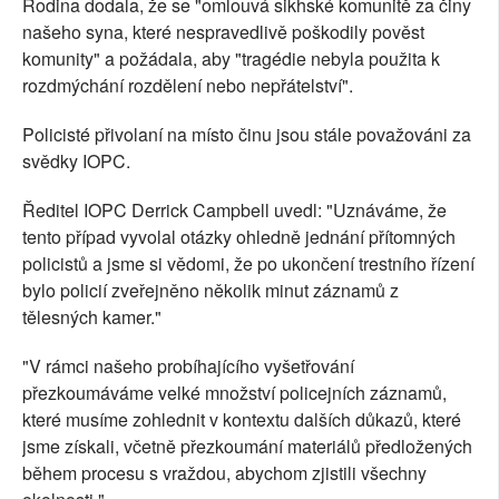
Rodina dodala, že se "omlouvá sikhské komunitě za činy
našeho syna, které nespravedlivě poškodily pověst
komunity" a požádala, aby "tragédie nebyla použita k
rozdmýchání rozdělení nebo nepřátelství".
Policisté přivolaní na místo činu jsou stále považováni za
svědky IOPC.
Ředitel IOPC Derrick Campbell uvedl: "Uznáváme, že
tento případ vyvolal otázky ohledně jednání přítomných
policistů a jsme si vědomi, že po ukončení trestního řízení
bylo policií zveřejněno několik minut záznamů z
tělesných kamer."
"V rámci našeho probíhajícího vyšetřování
přezkoumáváme velké množství policejních záznamů,
které musíme zohlednit v kontextu dalších důkazů, které
jsme získali, včetně přezkoumání materiálů předložených
během procesu s vraždou, abychom zjistili všechny