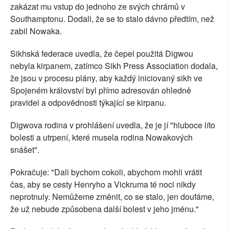
zakázat mu vstup do jednoho ze svých chrámů v
Southamptonu. Dodali, že se to stalo dávno předtím, než
zabil Nowaka.
Sikhská federace uvedla, že čepel použitá Digwou
nebyla kirpanem, zatímco Sikh Press Association dodala,
že jsou v procesu plány, aby každý iniciovaný sikh ve
Spojeném království byl přímo adresován ohledně
pravidel a odpovědnosti týkající se kirpanu.
Digwova rodina v prohlášení uvedla, že je jí "hluboce líto
bolesti a utrpení, které musela rodina Nowakových
snášet".
Pokračuje: "Dali bychom cokoli, abychom mohli vrátit
čas, aby se cesty Henryho a Vickruma té noci nikdy
neprotnuly. Nemůžeme změnit, co se stalo, jen doufáme,
že už nebude způsobena další bolest v jeho jménu."