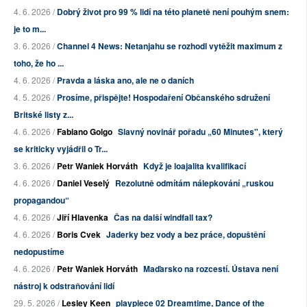
4. 6. 2026 /
Dobrý život pro 99 % lidí na této planetě není pouhým snem:
je to m...
3. 6. 2026 /
Channel 4 News: Netanjahu se rozhodl vytěžit maximum z
toho, že ho ...
4. 6. 2026 /
Pravda a láska ano, ale ne o daních
4. 5. 2026 /
Prosíme, přispějte! Hospodaření Občanského sdružení
Britské listy z...
4. 6. 2026 /
Fabiano Golgo
Slavný novinář pořadu „60 Minutes", který
se kriticky vyjádřil o Tr...
3. 6. 2026 /
Petr Waniek Horváth
Když je loajalita kvalifikací
4. 6. 2026 /
Daniel Veselý
Rezolutně odmítám nálepkování „ruskou
propagandou“
4. 6. 2026 /
Jiří Hlavenka
Čas na další windfall tax?
4. 6. 2026 /
Boris Cvek
Jaderky bez vody a bez práce, dopuštění
nedopustíme
4. 6. 2026 /
Petr Waniek Horváth
Maďarsko na rozcestí. Ústava není
nástroj k odstraňování lidí
29. 5. 2026 /
Lesley Keen
playpiece 02 Dreamtime, Dance of the