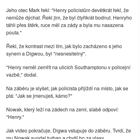
Jeho otec Mark řekl: "Henry policistům devětkrát řekl, že
nemůže dýchat. Řekl jim, že byl čtyřikrát bodnut. Henryho
táhli přes štěrk, ruce měl za zády a byla mu nasazena
pouta."
Řekl, že kontrast mezi tím, jak bylo zacházeno s jeho
synem a Digwou, byl "nesnesitelný".
"Henry neměl zemřít na ulicích Southamptonu v policejní
vazbě," dodal.
Na záběru je slyšet, jak policista přijíždí na místo, jak se
ptá: "Jak se jmenuješ, kámo?"
Nowak, který leží na zádech na zemi, slabě odpoví:
"Henry."
Jak video pokračuje, Digwa vstupuje do záběru. Tvrdí, že
mu Nowak sundal turban a chytil ho za vlasy.