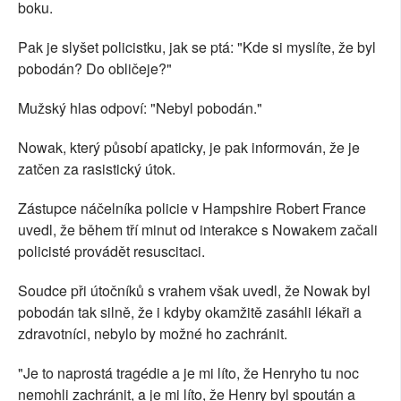
boku.
Pak je slyšet policistku, jak se ptá: "Kde si myslíte, že byl
pobodán? Do obličeje?"
Mužský hlas odpoví: "Nebyl pobodán."
Nowak, který působí apaticky, je pak informován, že je
zatčen za rasistický útok.
Zástupce náčelníka policie v Hampshire Robert France
uvedl, že během tří minut od interakce s Nowakem začali
policisté provádět resuscitaci.
Soudce při útočníků s vrahem však uvedl, že Nowak byl
pobodán tak silně, že i kdyby okamžitě zasáhli lékaři a
zdravotníci, nebylo by možné ho zachránit.
"Je to naprostá tragédie a je mi líto, že Henryho tu noc
nemohli zachránit, a je mi líto, že Henry byl spoután a