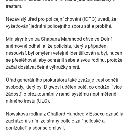
trestem.
Nezávislý úřad pro policejní chování (IOPC) uvedl, že
vyšetřování jednání policejního sboru stále probíhá.
Ministryně vnitra Shabana Mahmood dříve ve Dolní
sněmovně odhalila, že policista, který s případem
nesouvisí, byl omylem veřejně identifikován a byl, nucen
se přestěhovat, aby ochránil sebe a svou rodinu, protože
začal dostávat četné výhrůžky smrtí.
Úřad generálního prokurátora také zvažuje trest odnětí
svobody, který byl Digwovi udělen poté, co obdržel "více
žádostí" o přezkoumání v rámci systému nepřiměřeně
mírného trestu (ULS).
Nowakova rodina z Chafford Hundred v Essexu označila
zacházení s ním ze strany policie za "nelidské a
ponižující" a sbor se omluvil.