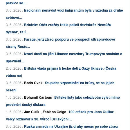
pravice se...
3. 6. 2026 /
Iracionální nenávist vůči imigrantům byla vražedná za druhé
světové...
3. 6. 2026 /
Británie: Oběť vraždy řekla policii devětkrát 'Nemůžu
dýchat', zatí...
3. 6. 2026 /
Farage, jenž ztrácí podporu ve prospěch ultrapravicové
strany Resto...
3. 6. 2026 /
Izrael útočí na jižní Libanon navzdory Trumpovým snahám o
upevnění ...
2. 6. 2026 /
Britská vláda přijímá k léčbě děti z Gazy liknavě. (Česká
vůbec ne)
3. 6. 2026 /
Boris Cvek
Stupidita vzpomínání na hrůzy, ne na jejich
řešení
1. 6. 2026 /
Bohumil Kartous
Britské listy jako celoživotní výlet mimo
provinční český diskurs
1. 6. 2026 /
Jan Čulík
,
Fabiano Golgo
100 otázek pro Jana Čulíka:
Velký rozhovor k 30. výročí Britských l...
3. 6. 2026 /
Ruská armáda na Ukrajině již druhý měsíc po sobě ztrácí