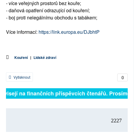
- více veřejných prostorů bez kouře;
- daňová opatření odrazující od kouření;
- boj proti nelegálnímu obchodu s tabákem;
Více informací:
https://link.europa.eu/DJbhtP
Kouření
|
Lidské zdraví
0
Vytisknout
závisejí na finančních příspěvcích čtenářů. Prosíme, p
2227