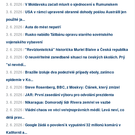
3. 6. 2026 /
V Moldavsku začali mluvit o sjednocení s Rumunskem
3. 6. 2026 /
USA v rámci upravené obranné dohody pošlou Austrálii jen
použité ja...
2. 6. 2026 /
Auta do měst nepatří
3. 6. 2026 /
Rusko nabídlo Tálibánu opravu starého sovětského
vojenského vybavení
2. 6. 2026 /
"Revizionistická" historička Muriel Blaive a Česká republika
2. 6. 2026 /
O neuvěřitelně zanedbané situaci na českých školách. Prý
"si nevědí...
3. 6. 2026 /
Brazílie izoluje dva podezřelé případy eboly, zatímco
epidemie v Ko...
2. 6. 2026 /
Steve Rosenberg, BBC, z Moskvy: Článek, který zmizel
3. 6. 2026 /
JAR: První zasedání výboru pro odvolání prezidenta
3. 6. 2026 /
Nikaragua: Domorodý lídr Rivera zemřel ve vazbě
2. 6. 2026 /
Vládní chaos ve věci veřejnoprávních médií: Levá neví, co
dělá prav...
2. 6. 2026 /
Google žádá o povolení k vypuštění 32 milionů komárů v
Kalifornii a...