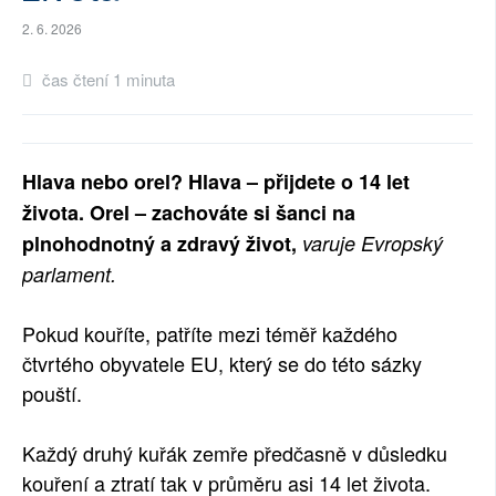
SOCIÁLNÍ SÍTĚ
2. 6. 2026
RUBRIKY
čas čtení 1 minuta
PLNÁ VERZE STRÁNEK
Hlava nebo orel? Hlava – přijdete o 14 let
života. Orel – zachováte si šanci na
plnohodnotný a zdravý život,
varuje Evropský
parlament.
Pokud kouříte, patříte mezi téměř každého
čtvrtého obyvatele EU, který se do této sázky
pouští.
Každý druhý kuřák zemře předčasně v důsledku
kouření a ztratí tak v průměru asi 14 let života.