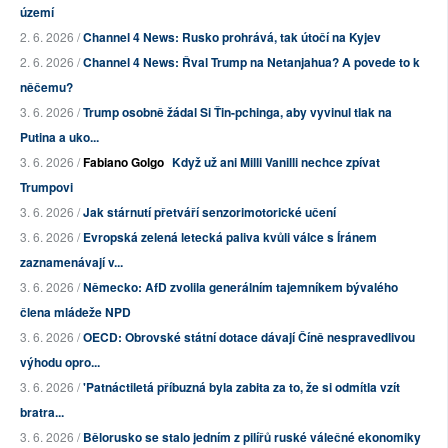
území
2. 6. 2026 /
Channel 4 News: Rusko prohrává, tak útočí na Kyjev
2. 6. 2026 /
Channel 4 News: Řval Trump na Netanjahua? A povede to k
něčemu?
3. 6. 2026 /
Trump osobně žádal Si Ťin-pchinga, aby vyvinul tlak na
Putina a uko...
3. 6. 2026 /
Fabiano Golgo
Když už ani Milli Vanilli nechce zpívat
Trumpovi
3. 6. 2026 /
Jak stárnutí přetváří senzorimotorické učení
3. 6. 2026 /
Evropská zelená letecká paliva kvůli válce s Íránem
zaznamenávají v...
3. 6. 2026 /
Německo: AfD zvolila generálním tajemníkem bývalého
člena mládeže NPD
3. 6. 2026 /
OECD: Obrovské státní dotace dávají Číně nespravedlivou
výhodu opro...
3. 6. 2026 /
'Patnáctiletá příbuzná byla zabita za to, že si odmítla vzít
bratra...
3. 6. 2026 /
Bělorusko se stalo jedním z pilířů ruské válečné ekonomiky