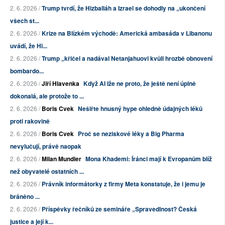
2. 6. 2026 /
Trump tvrdí, že Hizballáh a Izrael se dohodly na „ukončení
všech st...
2. 6. 2026 /
Krize na Blízkém východě: Americká ambasáda v Libanonu
uvádí, že Hi...
2. 6. 2026 /
Trump „křičel a nadával Netanjahuovi kvůli hrozbě obnovení
bombardo...
2. 6. 2026 /
Jiří Hlavenka
Když AI lže ne proto, že ještě není úplně
dokonalá, ale protože to ...
2. 6. 2026 /
Boris Cvek
Nešiřte hnusný hype ohledně údajných léků
proti rakovině
2. 6. 2026 /
Boris Cvek
Proč se neziskové léky a Big Pharma
nevylučují, právě naopak
2. 6. 2026 /
Milan Mundier
Mona Khademi: Íránci mají k Evropanům blíž
než obyvatelé ostatních ...
2. 6. 2026 /
Právník informátorky z firmy Meta konstatuje, že i jemu je
bráněno ...
2. 6. 2026 /
Příspěvky řečníků ze semináře „Spravedlnost? Česká
justice a její k...