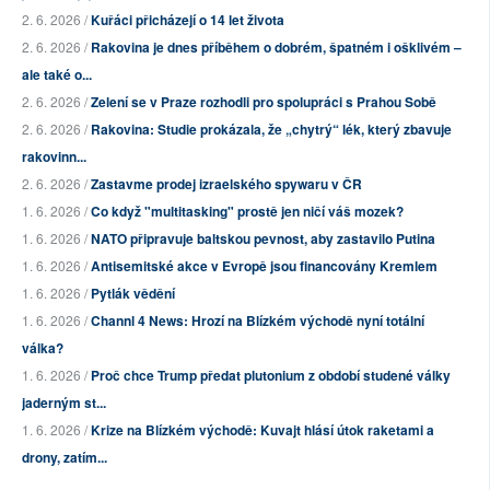
2. 6. 2026 /
Kuřáci přicházejí o 14 let života
2. 6. 2026 /
Rakovina je dnes příběhem o dobrém, špatném i ošklivém –
ale také o...
2. 6. 2026 /
Zelení se v Praze rozhodli pro spolupráci s Prahou Sobě
2. 6. 2026 /
Rakovina: Studie prokázala, že „chytrý“ lék, který zbavuje
rakovinn...
2. 6. 2026 /
Zastavme prodej izraelského spywaru v ČR
1. 6. 2026 /
Co když "multitasking" prostě jen ničí váš mozek?
1. 6. 2026 /
NATO připravuje baltskou pevnost, aby zastavilo Putina
1. 6. 2026 /
Antisemitské akce v Evropě jsou financovány Kremlem
1. 6. 2026 /
Pytlák vědění
1. 6. 2026 /
Channl 4 News: Hrozí na Blízkém východě nyní totální
válka?
1. 6. 2026 /
Proč chce Trump předat plutonium z období studené války
jaderným st...
1. 6. 2026 /
Krize na Blízkém východě: Kuvajt hlásí útok raketami a
drony, zatím...