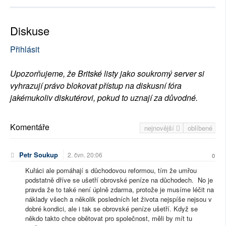
Diskuse
Přihlásit
Upozorňujeme, že Britské listy jako soukromý server si
vyhrazují právo blokovat přístup na diskusní fóra
jakémukoliv diskutérovi, pokud to uznají za důvodné.
Komentáře
nejnovější
oblíbené
Petr Soukup
2. čvn. 20:06
0
Kuřáci ale pomáhají s důchodovou reformou, tím že umřou
podstatně dříve se ušetří obrovské peníze na důchodech. No je
pravda že to také není úplně zdarma, protože je musíme léčit na
náklady všech a několik posledních let života nejspíše nejsou v
dobré kondici, ale i tak se obrovské peníze ušetří. Když se
někdo takto chce obětovat pro společnost, měli by mít tu