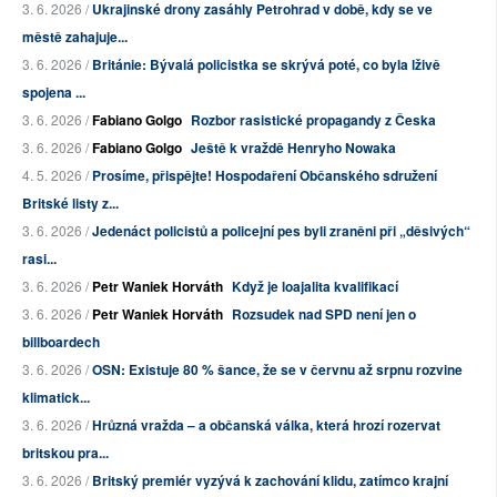
3. 6. 2026 /
Ukrajinské drony zasáhly Petrohrad v době, kdy se ve
městě zahajuje...
3. 6. 2026 /
Británie: Bývalá policistka se skrývá poté, co byla lživě
spojena ...
3. 6. 2026 /
Fabiano Golgo
Rozbor rasistické propagandy z Česka
3. 6. 2026 /
Fabiano Golgo
Ještě k vraždě Henryho Nowaka
4. 5. 2026 /
Prosíme, přispějte! Hospodaření Občanského sdružení
Britské listy z...
3. 6. 2026 /
Jedenáct policistů a policejní pes byli zraněni při „děsivých“
rasi...
3. 6. 2026 /
Petr Waniek Horváth
Když je loajalita kvalifikací
3. 6. 2026 /
Petr Waniek Horváth
Rozsudek nad SPD není jen o
billboardech
3. 6. 2026 /
OSN: Existuje 80 % šance, že se v červnu až srpnu rozvine
klimatick...
3. 6. 2026 /
Hrůzná vražda – a občanská válka, která hrozí rozervat
britskou pra...
3. 6. 2026 /
Britský premiér vyzývá k zachování klidu, zatímco krajní