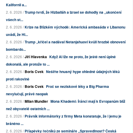
Kalifornii a...
2. 6. 2026 /
Trump tvrdí, že Hizballáh a Izrael se dohodly na „ukončení
všech st...
2. 6. 2026 /
Krize na Blízkém východě: Americká ambasáda v Libanonu
uvádí, že Hi...
2. 6. 2026 /
Trump „křičel a nadával Netanjahuovi kvůli hrozbě obnovení
bombardo...
2. 6. 2026 /
Jiří Hlavenka
Když AI lže ne proto, že ještě není úplně
dokonalá, ale protože to ...
2. 6. 2026 /
Boris Cvek
Nešiřte hnusný hype ohledně údajných léků
proti rakovině
2. 6. 2026 /
Boris Cvek
Proč se neziskové léky a Big Pharma
nevylučují, právě naopak
2. 6. 2026 /
Milan Mundier
Mona Khademi: Íránci mají k Evropanům blíž
než obyvatelé ostatních ...
2. 6. 2026 /
Právník informátorky z firmy Meta konstatuje, že i jemu je
bráněno ...
2. 6. 2026 /
Příspěvky řečníků ze semináře „Spravedlnost? Česká