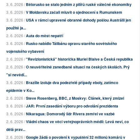
3. 6. 2026 /
Bělorusko se stalo jedním z pilířů ruské válečné ekonomiky
3. 6. 2026 /
V Moldavsku začali mluvit o sjednocení s Rumunskem
3. 6. 2026 /
USA v rámci upravené obranné dohody pošlou Austrálii jen
použité ja...
2. 6. 2026 /
Auta do měst nepatří
3. 6. 2026 /
Rusko nabídlo Tálibánu opravu starého sovětského
vojenského vybavení
2. 6. 2026 /
"Revizionistická" historička Muriel Blaive a Česká republika
2. 6. 2026 /
O neuvěřitelně zanedbané situaci na českých školách. Prý
"si nevědí...
3. 6. 2026 /
Brazílie izoluje dva podezřelé případy eboly, zatímco
epidemie v Ko...
2. 6. 2026 /
Steve Rosenberg, BBC, z Moskvy: Článek, který zmizel
3. 6. 2026 /
JAR: První zasedání výboru pro odvolání prezidenta
3. 6. 2026 /
Nikaragua: Domorodý lídr Rivera zemřel ve vazbě
2. 6. 2026 /
Vládní chaos ve věci veřejnoprávních médií: Levá neví, co
dělá prav...
2. 6. 2026 /
Google žádá o povolení k vypuštění 32 milionů komárů v