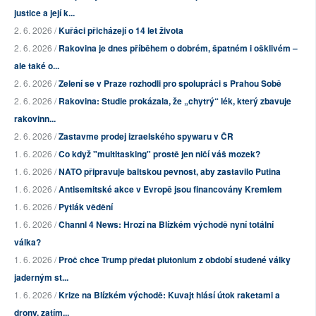
justice a její k...
2. 6. 2026 /
Kuřáci přicházejí o 14 let života
2. 6. 2026 /
Rakovina je dnes příběhem o dobrém, špatném i ošklivém –
ale také o...
2. 6. 2026 /
Zelení se v Praze rozhodli pro spolupráci s Prahou Sobě
2. 6. 2026 /
Rakovina: Studie prokázala, že „chytrý“ lék, který zbavuje
rakovinn...
2. 6. 2026 /
Zastavme prodej izraelského spywaru v ČR
1. 6. 2026 /
Co když "multitasking" prostě jen ničí váš mozek?
1. 6. 2026 /
NATO připravuje baltskou pevnost, aby zastavilo Putina
1. 6. 2026 /
Antisemitské akce v Evropě jsou financovány Kremlem
1. 6. 2026 /
Pytlák vědění
1. 6. 2026 /
Channl 4 News: Hrozí na Blízkém východě nyní totální
válka?
1. 6. 2026 /
Proč chce Trump předat plutonium z období studené války
jaderným st...
1. 6. 2026 /
Krize na Blízkém východě: Kuvajt hlásí útok raketami a
drony, zatím...