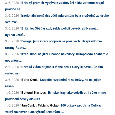
3. 6. 2026 /
Britský premiér vyzývá k zachování klidu, zatímco krajní
pravice se...
3. 6. 2026 /
Iracionální nenávist vůči imigrantům byla vražedná za druhé
světové...
3. 6. 2026 /
Británie: Oběť vraždy řekla policii devětkrát 'Nemůžu
dýchat', zatí...
3. 6. 2026 /
Farage, jenž ztrácí podporu ve prospěch ultrapravicové
strany Resto...
3. 6. 2026 /
Izrael útočí na jižní Libanon navzdory Trumpovým snahám o
upevnění ...
2. 6. 2026 /
Britská vláda přijímá k léčbě děti z Gazy liknavě. (Česká
vůbec ne)
3. 6. 2026 /
Boris Cvek
Stupidita vzpomínání na hrůzy, ne na jejich
řešení
1. 6. 2026 /
Bohumil Kartous
Britské listy jako celoživotní výlet mimo
provinční český diskurs
1. 6. 2026 /
Jan Čulík
,
Fabiano Golgo
100 otázek pro Jana Čulíka:
Velký rozhovor k 30. výročí Britských l...