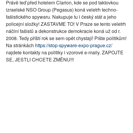
Právě teď před hotelem Clarion, kde se pod taktovkou
SOCIÁLNÍ SÍTĚ
izraelské NSO Group (Pegasus) koná veletrh techno-
fašistického spywaru. Nakupuje tu i český stát a jeho
RUBRIKY
policejní složky! ZASTAVME TO! V Praze se tento veletrh
náčiní fašistů a dekonstrukce demokracie koná už od r.
PLNÁ VERZE STRÁNEK
2008. Tedy příští rok se sem opět chystají! Pište politikům!
Na stránkách
https://stop-spyware-expo-prague.cz/
najdete kontakty na politiky i vzorové e-maily. ZAPOJTE
SE, JESTLI CHCETE ZMĚNU!!!