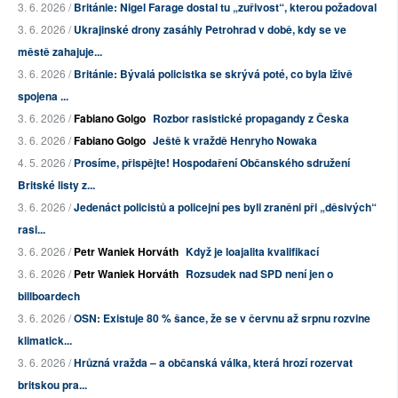
3. 6. 2026 /
Británie: Nigel Farage dostal tu „zuřivost“, kterou požadoval
3. 6. 2026 /
Ukrajinské drony zasáhly Petrohrad v době, kdy se ve
městě zahajuje...
3. 6. 2026 /
Británie: Bývalá policistka se skrývá poté, co byla lživě
spojena ...
3. 6. 2026 /
Fabiano Golgo
Rozbor rasistické propagandy z Česka
3. 6. 2026 /
Fabiano Golgo
Ještě k vraždě Henryho Nowaka
4. 5. 2026 /
Prosíme, přispějte! Hospodaření Občanského sdružení
Britské listy z...
3. 6. 2026 /
Jedenáct policistů a policejní pes byli zraněni při „děsivých“
rasi...
3. 6. 2026 /
Petr Waniek Horváth
Když je loajalita kvalifikací
3. 6. 2026 /
Petr Waniek Horváth
Rozsudek nad SPD není jen o
billboardech
3. 6. 2026 /
OSN: Existuje 80 % šance, že se v červnu až srpnu rozvine
klimatick...
3. 6. 2026 /
Hrůzná vražda – a občanská válka, která hrozí rozervat
britskou pra...