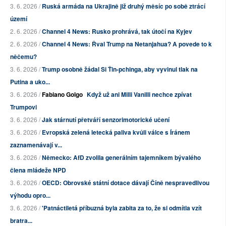
3. 6. 2026 /
Ruská armáda na Ukrajině již druhý měsíc po sobě ztrácí
území
2. 6. 2026 /
Channel 4 News: Rusko prohrává, tak útočí na Kyjev
2. 6. 2026 /
Channel 4 News: Řval Trump na Netanjahua? A povede to k
něčemu?
3. 6. 2026 /
Trump osobně žádal Si Ťin-pchinga, aby vyvinul tlak na
Putina a uko...
3. 6. 2026 /
Fabiano Golgo
Když už ani Milli Vanilli nechce zpívat
Trumpovi
3. 6. 2026 /
Jak stárnutí přetváří senzorimotorické učení
3. 6. 2026 /
Evropská zelená letecká paliva kvůli válce s Íránem
zaznamenávají v...
3. 6. 2026 /
Německo: AfD zvolila generálním tajemníkem bývalého
člena mládeže NPD
3. 6. 2026 /
OECD: Obrovské státní dotace dávají Číně nespravedlivou
výhodu opro...
3. 6. 2026 /
'Patnáctiletá příbuzná byla zabita za to, že si odmítla vzít
bratra...