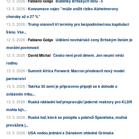
12. 5. 2026 /
Fabiano Golgo
Bublinky Britských listů - 5
13. 5. 2026 /
Konzumace vajec "může snížit riziko Alzheimerovy
choroby až o 27 %"
13. 5. 2026 /
Trump stanovil tři termíny pro bezpodmínečnou kapitulaci
Íránu. Vše...
12. 5. 2026 /
Fabiano Golgo
Udělení novinářské ceny Britským listům je
morální povinností
12. 5. 2026 /
David Michal
Česko není proti dětem. Jen neumí větší
rodinu
13. 5. 2026 /
Summit Africa Forward: Macron představil nový model
partnerství
13. 5. 2026 /
Takřka 30 zemí je připraveno připojit se k dohodě o
zvláštním tribu...
13. 5. 2026 /
Ruská nákladní loď přepravující jaderné reaktory pro KLDR
mohla být...
13. 5. 2026 /
Ruská loď, která se potopila u pobřeží Španělska, možná
převážela j...
13. 5. 2026 /
USA vedou jednání s Dánskem ohledně Grónska