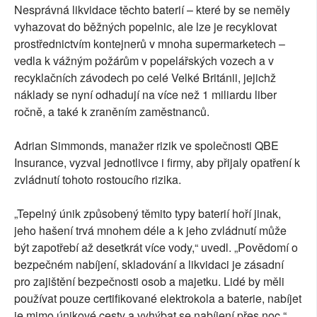
Nesprávná likvidace těchto baterií – které by se neměly
vyhazovat do běžných popelnic, ale lze je recyklovat
prostřednictvím kontejnerů v mnoha supermarketech –
vedla k vážným požárům v popelářských vozech a v
recyklačních závodech po celé Velké Británii, jejichž
náklady se nyní odhadují na více než 1 miliardu liber
ročně, a také k zraněním zaměstnanců.
Adrian Simmonds, manažer rizik ve společnosti QBE
Insurance, vyzval jednotlivce i firmy, aby přijaly opatření k
zvládnutí tohoto rostoucího rizika.
„Tepelný únik způsobený těmito typy baterií hoří jinak,
jeho hašení trvá mnohem déle a k jeho zvládnutí může
být zapotřebí až desetkrát více vody,“ uvedl. „Povědomí o
bezpečném nabíjení, skladování a likvidaci je zásadní
pro zajištění bezpečnosti osob a majetku. Lidé by měli
používat pouze certifikované elektrokola a baterie, nabíjet
je mimo únikové cesty a vyhýbat se nabíjení přes noc.“