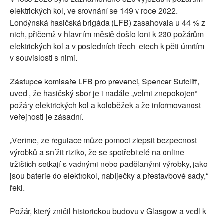
elektrických kol, ve srovnání se 149 v roce 2022.
Londýnská hasičská brigáda (LFB) zasahovala u 44 % z
nich, přičemž v hlavním městě došlo loni k 230 požárům
elektrických kol a v posledních třech letech k pěti úmrtím
v souvislosti s nimi.
Zástupce komisaře LFB pro prevenci, Spencer Sutcliff,
uvedl, že hasičský sbor je i nadále „velmi znepokojen“
požáry elektrických kol a koloběžek a že informovanost
veřejnosti je zásadní.
„Věříme, že regulace může pomoci zlepšit bezpečnost
výrobků a snížit riziko, že se spotřebitelé na online
tržištích setkají s vadnými nebo padělanými výrobky, jako
jsou baterie do elektrokol, nabíječky a přestavbové sady,“
řekl.
Požár, který zničil historickou budovu v Glasgow a vedl k