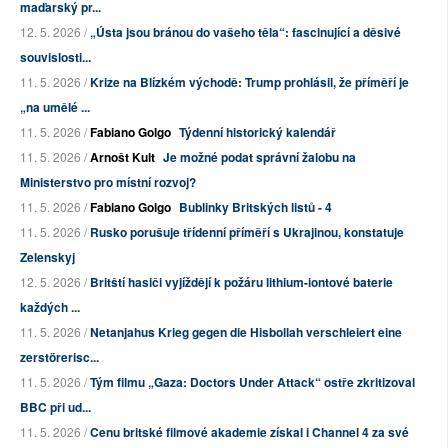
maďarský pr...
12. 5. 2026 /
„Ústa jsou bránou do vašeho těla“: fascinující a děsivé
souvislosti...
11. 5. 2026 /
Krize na Blízkém východě: Trump prohlásil, že příměří je
„na umělé ...
11. 5. 2026 /
Fabiano Golgo
Týdenní historický kalendář
11. 5. 2026 /
Arnošt Kult
Je možné podat správní žalobu na
Ministerstvo pro místní rozvoj?
11. 5. 2026 /
Fabiano Golgo
Bublinky Britských listů - 4
11. 5. 2026 /
Rusko porušuje třídenní příměří s Ukrajinou, konstatuje
Zelenskyj
12. 5. 2026 /
Britští hasiči vyjíždějí k požáru lithium-iontové baterie
každých ...
11. 5. 2026 /
Netanjahus Krieg gegen die Hisbollah verschleiert eine
zerstörerisc...
11. 5. 2026 /
Tým filmu „Gaza: Doctors Under Attack“ ostře zkritizoval
BBC při ud...
11. 5. 2026 /
Cenu britské filmové akademie získal i Channel 4 za své