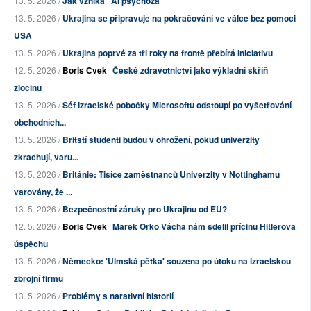
13. 5. 2026 /
Jak vzniká "AI psychóza"
13. 5. 2026 /
Ukrajina se připravuje na pokračování ve válce bez pomoci
USA
13. 5. 2026 /
Ukrajina poprvé za tři roky na frontě přebírá iniciativu
12. 5. 2026 /
Boris Cvek
České zdravotnictví jako výkladní skříň
zločinu
13. 5. 2026 /
Šéf izraelské pobočky Microsoftu odstoupí po vyšetřování
obchodních...
13. 5. 2026 /
Britští studenti budou v ohrožení, pokud univerzity
zkrachují, varu...
13. 5. 2026 /
Británie: Tisíce zaměstnanců Univerzity v Nottinghamu
varovány, že ...
13. 5. 2026 /
Bezpečnostní záruky pro Ukrajinu od EU?
12. 5. 2026 /
Boris Cvek
Marek Orko Vácha nám sdělil příčinu Hitlerova
úspěchu
13. 5. 2026 /
Německo: 'Ulmská pětka' souzena po útoku na izraelskou
zbrojní firmu
13. 5. 2026 /
Problémy s narativní historií