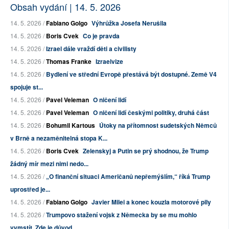
Obsah vydání | 14. 5. 2026
14. 5. 2026 /
Fabiano Golgo
Výhrůžka Josefa Nerušila
14. 5. 2026 /
Boris Cvek
Co je pravda
14. 5. 2026 /
Izrael dále vraždí děti a civilisty
14. 5. 2026 /
Thomas Franke
Izraelvize
14. 5. 2026 /
Bydlení ve střední Evropě přestává být dostupné. Země V4
spojuje st...
14. 5. 2026 /
Pavel Veleman
O ničení lidí
14. 5. 2026 /
Pavel Veleman
O ničení lidí českými politiky, druhá část
14. 5. 2026 /
Bohumil Kartous
Útoky na přítomnost sudetských Němců
v Brně a nezaměnitelná stopa K...
14. 5. 2026 /
Boris Cvek
Zelenskyj a Putin se prý shodnou, že Trump
žádný mír mezi nimi nedo...
14. 5. 2026 /
„O finanční situaci Američanů nepřemýšlím,“ říká Trump
uprostřed je...
14. 5. 2026 /
Fabiano Golgo
Javier Milei a konec kouzla motorové pily
14. 5. 2026 /
Trumpovo stažení vojsk z Německa by se mu mohlo
vymstít. Zde je důvod