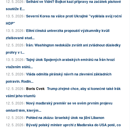
12. 5. 2026 /
Selhání ve Vídni? Bojkot kazí přípravy na začátek písňové
soutěže E...
13. 5. 2026 /
Severní Korea na válce proti Ukrajině "vydělala svůj roční
HDP"
13. 5. 2026 /
Elitní čínská univerzita propouští výzkumníky kvůli
zfalšované stud...
12. 5. 2026 /
Írán: Washington nedokáže zvrátit ani zvládnout důsledky
prohry v t...
13. 5. 2026 /
Tajný útok Spojených arabských emirátů na Írán hrozí
vtažením států...
12. 5. 2026 /
Vláda odmítla pirátský návrh na zlevnění základních
potravin. Rodin...
12. 5. 2026 /
Boris Cvek
Trump zřejmě chce, aby si konečně také Irák
všiml jeho triumfů
12. 5. 2026 /
Nový maďarský premiér se ve svém prvním projevu
omluvil těm, kterým...
12. 5. 2026 /
Pohled na zkázu: Izraelský útok na jižní Libanon
12. 5. 2026 /
Bývalý polský ministr uprchl z Maďarska do USA poté, co