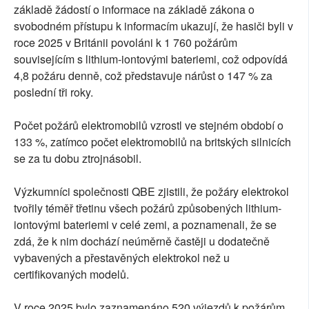
základě žádostí o informace na základě zákona o
svobodném přístupu k informacím ukazují, že hasiči byli v
roce 2025 v Británii povoláni k 1 760 požárům
souvisejícím s lithium-iontovými bateriemi, což odpovídá
4,8 požáru denně, což představuje nárůst o 147 % za
poslední tři roky.
Počet požárů elektromobilů vzrostl ve stejném období o
133 %, zatímco počet elektromobilů na britských silnicích
se za tu dobu ztrojnásobil.
Výzkumníci společnosti QBE zjistili, že požáry elektrokol
tvořily téměř třetinu všech požárů způsobených lithium-
iontovými bateriemi v celé zemi, a poznamenali, že se
zdá, že k nim dochází neúměrně častěji u dodatečně
vybavených a přestavěných elektrokol než u
certifikovaných modelů.
V roce 2025 bylo zaznamenáno 520 výjezdů k požárům