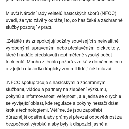
Mluvčí Národní rady velitelů hasičských sborů (NFCC)
uvedl, že tyto závěry odrážejí to, co hasičské a záchranné
služby pozorují v praxi.
„Zvláště nás znepokojují požáry související s nekvalitně
vyrobenými, upravenými nebo přestavěnými elektrokoly,
které i nadále představují nepřiměřeně vysoký počet
incidentů. Mnoho z těchto požárů vzniká v domácnostech
a v jejich důsledku tragicky zemřeli lidé,“ řekl mluvčí.
„NFCC spolupracuje s hasičskými a záchrannými
službami, vládou a partnery na zlepšení výzkumu,
pokynů a informovanosti veřejnosti, ale jedná se o rychle
se vyvíjející oblast, kde regulace a pokyny nestačí držet
krok s technologiemi. Věříme, že jsou zapotřebí
důraznější opatření, aby průmysl převzal odpovědnost za
bezpečnost výrobků a aby byly k dispozici jasné a