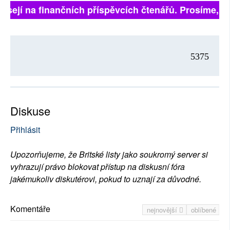
isejí na finančních příspěvcích čtenářů. Prosíme, při
5375
Diskuse
Přihlásit
Upozorňujeme, že Britské listy jako soukromý server si
vyhrazují právo blokovat přístup na diskusní fóra
jakémukoliv diskutérovi, pokud to uznají za důvodné.
Komentáře
nejnovější
oblíbené