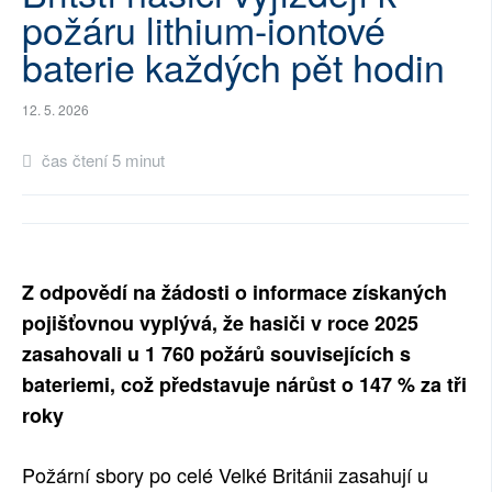
požáru lithium-iontové
SOCIÁLNÍ SÍTĚ
baterie každých pět hodin
RUBRIKY
12. 5. 2026
PLNÁ VERZE STRÁNEK
čas čtení 5 minut
Z odpovědí na žádosti o informace získaných
pojišťovnou vyplývá, že hasiči v roce 2025
zasahovali u 1 760 požárů souvisejících s
bateriemi, což představuje nárůst o 147 % za tři
roky
Požární sbory po celé Velké Británii zasahují u