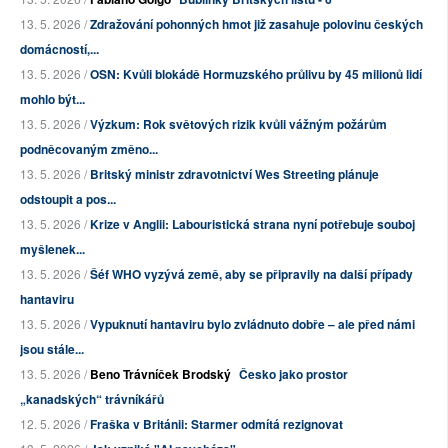
13. 5. 2026 /
Zdražování pohonných hmot již zasahuje polovinu českých
domácností,...
13. 5. 2026 /
OSN: Kvůli blokádě Hormuzského průlivu by 45 milionů lidí
mohlo být...
13. 5. 2026 /
Výzkum: Rok světových rizik kvůli vážným požárům
podněcovaným změno...
13. 5. 2026 /
Britský ministr zdravotnictví Wes Streeting plánuje
odstoupit a pos...
13. 5. 2026 /
Krize v Anglii: Labouristická strana nyní potřebuje souboj
myšlenek...
13. 5. 2026 /
Šéf WHO vyzývá země, aby se připravily na další případy
hantaviru
13. 5. 2026 /
Vypuknutí hantaviru bylo zvládnuto dobře – ale před námi
jsou stále...
13. 5. 2026 /
Beno Trávníček Brodský
Česko jako prostor
„kanadských“ trávníkářů
12. 5. 2026 /
Fraška v Británii: Starmer odmítá rezignovat