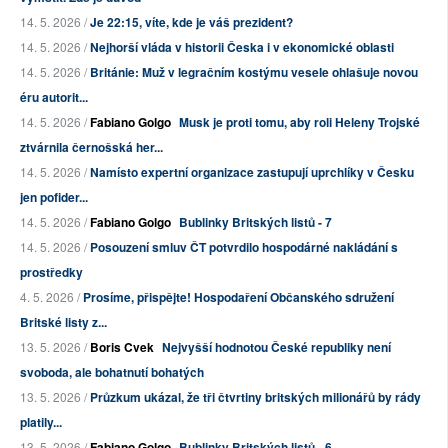
14. 5. 2026 /
Je 22:15, víte, kde je váš prezident?
14. 5. 2026 /
Nejhorší vláda v historii Česka i v ekonomické oblasti
14. 5. 2026 /
Británie: Muž v legračním kostýmu vesele ohlašuje novou
éru autorit...
14. 5. 2026 /
Fabiano Golgo
Musk je proti tomu, aby roli Heleny Trojské
ztvárnila černošská her...
14. 5. 2026 /
Namísto expertní organizace zastupují uprchlíky v Česku
jen pofider...
14. 5. 2026 /
Fabiano Golgo
Bublinky Britských listů - 7
14. 5. 2026 /
Posouzení smluv ČT potvrdilo hospodárné nakládání s
prostředky
4. 5. 2026 /
Prosíme, přispějte! Hospodaření Občanského sdružení
Britské listy z...
13. 5. 2026 /
Boris Cvek
Nejvyšší hodnotou České republiky není
svoboda, ale bohatnutí bohatých
13. 5. 2026 /
Průzkum ukázal, že tři čtvrtiny britských milionářů by rády
platily...
13. 5. 2026 /
Fabiano Golgo
Bublinky Britských listů - 6