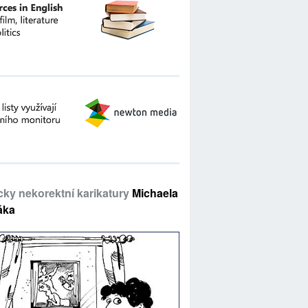
icky nekorektní karikatury
Michaela
áka