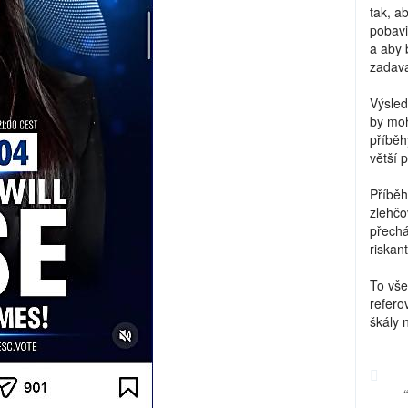
tak, a
pobavi
a aby 
zadava
Výsled
by moh
příběh
větší 
Příběh
zlehčo
přechá
riskant
To vše
refero
škály 