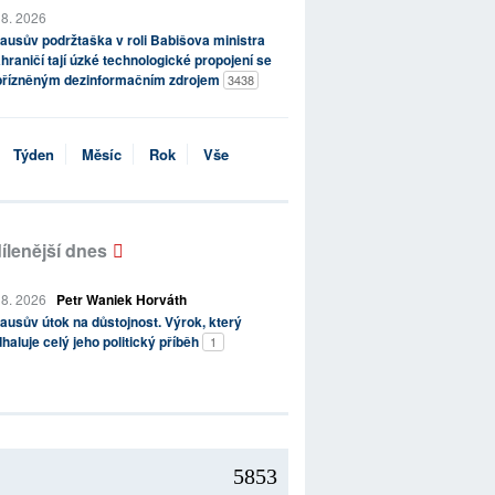
 8. 2026
ausův podržtaška v roli Babišova ministra
hraničí tají úzké technologické propojení se
přízněným dezinformačním zdrojem
3438
Týden
Měsíc
Rok
Vše
ílenější dnes
 8. 2026
Petr Waniek Horváth
ausův útok na důstojnost. Výrok, který
haluje celý jeho politický příběh
1
5853