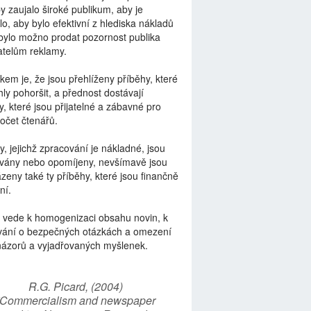
by zaujalo široké publikum, aby je
lo, aby bylo efektivní z hlediska nákladů
bylo možno prodat pozornost publika
telům reklamy.
kem je, že jsou přehlíženy příběhy, které
ly pohoršit, a přednost dostávají
y, které jsou přijatelné a zábavné pro
počet čtenářů.
y, jejichž zpracování je nákladné, jsou
vány nebo opomíjeny, nevšímavě jsou
zeny také ty příběhy, které jsou finančně
ní.
 vede k homogenizaci obsahu novin, k
vání o bezpečných otázkách a omezení
názorů a vyjadřovaných myšlenek.
R.G. Picard, (2004)
“Commercialism and newspaper