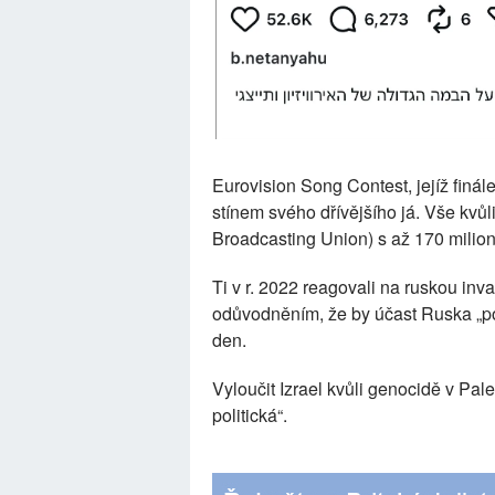
Eurovision Song Contest, jejíž finále
stínem svého dřívějšího já. Vše kvů
Broadcasting Union) s až 170 milion
Ti v r. 2022 reagovali na ruskou in
odůvodněním, že by účast Ruska „po
den.
Vyloučit Izrael kvůli genocidě v Pal
politická“.