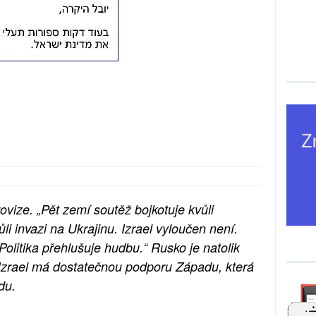
ovize. „Pět zemí soutěž bojkotuje kvůli
li invazi na Ukrajinu. Izrael vyloučen není.
olitika přehlušuje hudbu.“ Rusko je natolik
. Izrael má dostatečnou podporu Západu, která
du.