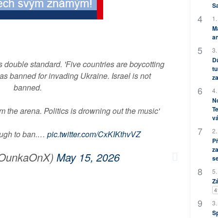
S
1.
M
an
3.
Dů
double standard. 'Five countries are boycotting
tu
as banned for invading Ukraine. Israel is not
za
banned.
4.
No
Te
m the arena. Politics is drowning out the music'
vá
2.
ough to ban.…
pic.twitter.com/CxKIKthvVZ
P
za
OunkaOnX)
May 15, 2026
s
5.
Zá
4
3.
S