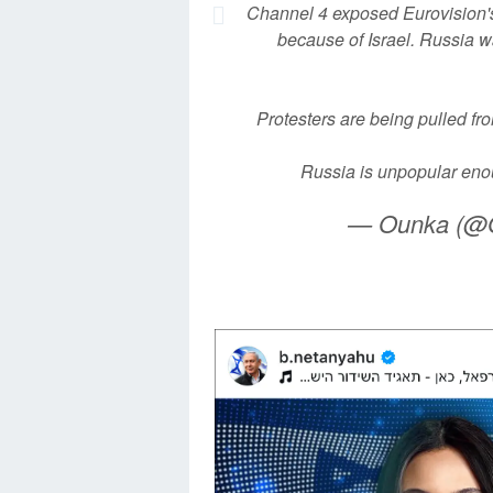
Channel 4 exposed Eurovision's 
because of Israel. Russia w
Protesters are being pulled fro
Russia is unpopular en
— Ounka (@