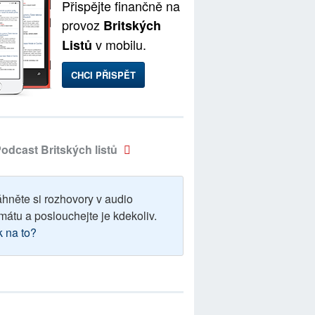
Přispějte finančně na
provoz
Britských
v mobilu.
Listů
CHCI PŘISPĚT
odcast Britských listů
áhněte si rozhovory v audio
mátu a poslouchejte je kdekoliv.
k na to?