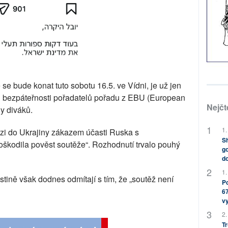
 se bude konat tuto sobotu 16.5. ve Vídni, je už jen
li bezpáteřnosti pořadatelů pořadu z EBU (European
Nejčt
y diváků.
1.
vazi do Ukrajiny zákazem účasti Ruska s
Sh
škodila pověst soutěže“. Rozhodnutí trvalo pouhý
go
do
1.
estině však dodnes odmítají s tím, že „soutěž není
Po
67
v
2.
Tr