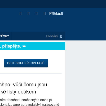
Přihlásit
PĚVKY
ispějte. ➥
OBJEDNAT PŘEDPLATNÉ
hno, vůči čemu jsou
ské listy opakem
ním obsahem současných novin je
ionalizované zpravodajství zpracované