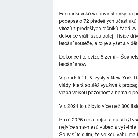
Fanouškovské webové stránky na prote
podepsalo 72 předešlých účastníků s
vítězů z předešlých ročníků žádá vyl
dokonce vrátil svou trofej. Tisíce dř
letošní soutěže, a to je slyšet a vidět
Dokonce i televize 5 zemí – Španělsk
letošní show.
V pondělí 11. 5. vyšly v New York T
vlády, která soutěž využívá k propa
vláda velkou pozornost a nemalé pen
V r. 2024 to už bylo více než 800 tis
Pro r. 2025 čísla nejsou, musí být vš
nejvíce sms-hlasů vůbec a vyšvihla s
Souvisí to s tím, že velkou váhu maj