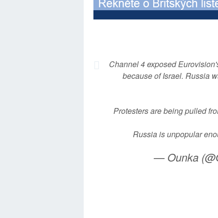
Channel 4 exposed Eurovision's 
because of Israel. Russia w
Protesters are being pulled fro
Russia is unpopular en
— Ounka (@