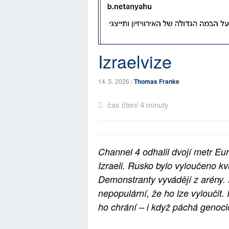
Izraelvize
14. 5. 2026 /
Thomas Franke
čas čtení 4 minuty
Channel 4 odhalil dvojí metr Eur
Izraeli. Rusko bylo vyloučeno kvů
Demonstranty vyvádějí z arény. P
nepopulární, že ho lze vyloučit
ho chrání – i když páchá genoci