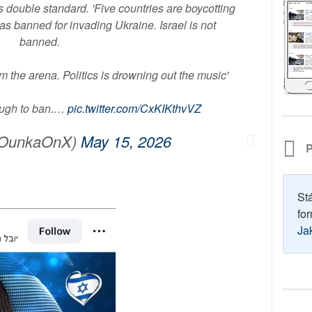
double standard. 'Five countries are boycotting
as banned for invading Ukraine. Israel is not
banned.
m the arena. Politics is drowning out the music'
ough to ban.…
pic.twitter.com/CxKIKthvVZ
OunkaOnX)
May 15, 2026
P
St
for
Ja