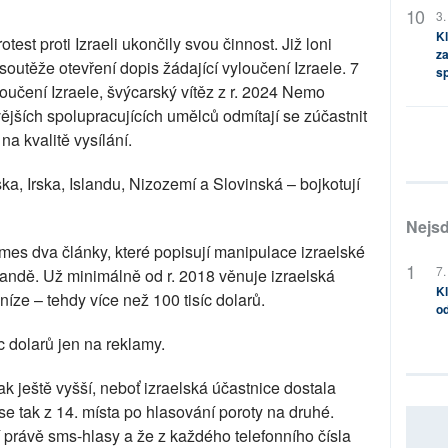
3.
Kl
st proti Izraeli ukončily svou činnost. Již loni
za
outěže otevření dopis žádající vyloučení Izraele. 7
s
oučení Izraele, švýcarský vítěz z r. 2024 Nemo
ívějších spolupracujících umělců odmítají se zúčastnit
 na kvalitě vysílání.
a, Irska, Islandu, Nizozemí a Slovinská – bojkotují
Nejsd
imes dva články, které popisují manipulace izraelské
7.
gandě. Už minimálně od r. 2018 věnuje izraelská
Kl
íze – tehdy více než 100 tisíc dolarů.
od
íc dolarů jen na reklamy.
ak ještě vyšší, neboť izraelská účastnice dostala
e tak z 14. místa po hlasování poroty na druhé.
í právě sms-hlasy a že z každého telefonního čísla