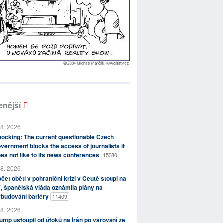
enější
 8. 2026
ocking: The current questionable Czech
vernment blocks the access of journalists it
es not like to its news conferences
15380
 8. 2026
čet obětí v pohraniční krizi v Ceutě stoupl na
, španělská vláda oznámila plány na
ybudování bariéry
11409
 8. 2026
ump ustoupil od útoků na Írán po varování ze