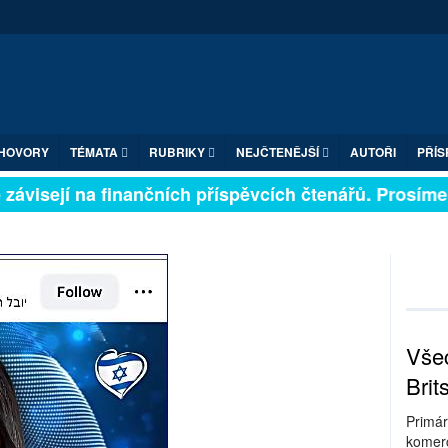
HOVORY
TÉMATA
RUBRIKY
NEJČTENĚJŠÍ
AUTOŘI
PŘÍS
ávisejí na finančních příspěvcích čtenářů. Prosíme, př
Všec
Brit
Primár
komerc