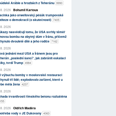
aúdské Arábie a hrozbách z Teheránu
9990
 8. 2026
Bohumil Kartous
acinka jako orwellovský pěšák trumpovské
titeze o demokracii (o skutečnosti)
7405
 8. 2026
kazy nasvědčují tomu, že USA svrhly téměř
novou bombu na obytný dům v Íránu, přičemž
hynulo dvouleté dítě a jeho rodiče
7162
 8. 2026
vá jednání mezi USA a Íránem jsou pro
herán „poslední šancí“, jak zabránit eskalaci
lky, tvrdí Trump
4984
 8. 2026
ři výbuchu bomby v moskevské restauraci
hynuli tři lidé; explodovalo zařízení, které u
ebe měla žena
4237
 8. 2026
hada trvanlivosti římského betonu rozluštěna
155
 8. 2026
Oldřich Maděra
potřeba vody v JE Dukovany
4063