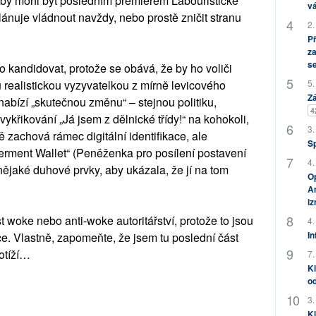
 by mohl být posledním premiérem Labouristické
vá
 plánuje vládnout navždy, nebo prostě zničit stranu
2.
.
P
za
s
kandidovat, protože se obává, že by ho voliči
 realistickou vyzyvatelkou z mírně levicového
5.
Zá
nabízí „skutečnou změnu“ – stejnou politiku,
4
 vykřikování „Já jsem z dělnické třídy!“ na kohokoli,
3.
zachová rámec digitální identifikace, ale
S
rment Wallet“ (Peněženka pro posílení postavení
4.
 nějaké duhové prvky, aby ukázala, že jí na tom
Op
Am
i
 woke nebo anti-woke autoritářství, protože to jsou
4.
In
e. Vlastně, zapomeňte, že jsem tu poslední část
otíží…
7.
Kl
od
3.
Kl