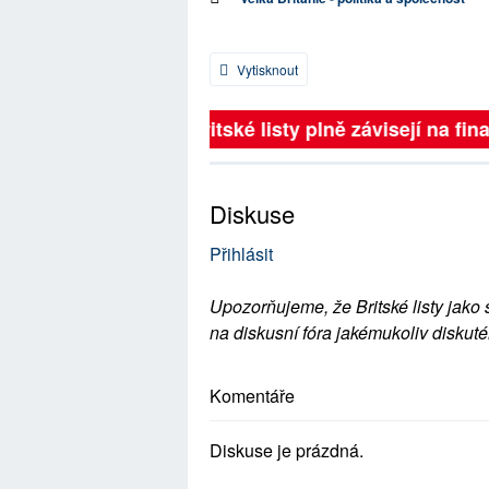
Vytisknout
Britské listy plně závisejí na fina
Diskuse
Přihlásit
Upozorňujeme, že Britské listy jako 
na diskusní fóra jakémukoliv diskuté
Komentáře
Diskuse je prázdná.