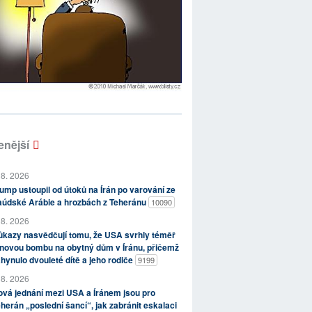
enější
 8. 2026
ump ustoupil od útoků na Írán po varování ze
aúdské Arábie a hrozbách z Teheránu
10090
 8. 2026
kazy nasvědčují tomu, že USA svrhly téměř
novou bombu na obytný dům v Íránu, přičemž
hynulo dvouleté dítě a jeho rodiče
9199
 8. 2026
vá jednání mezi USA a Íránem jsou pro
herán „poslední šancí“, jak zabránit eskalaci