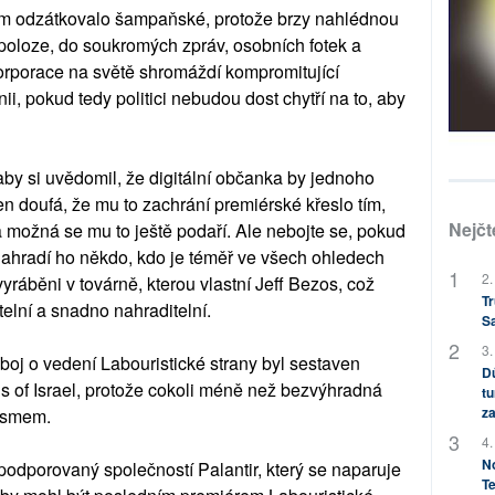
em odzátkovalo šampaňské, protože brzy nahlédnou
poloze, do soukromých zpráv, osobních fotek a
orporace na světě shromáždí kompromitující
ii, pokud tedy politici nebudou dost chytří na to, aby
 aby si uvědomil, že digitální občanka by jednoho
en doufá, že mu to zachrání premiérské křeslo tím,
Nejčt
 možná se mu to ještě podaří. Ale nebojte se, pokud
nahradí ho někdo, kdo je téměř ve všech ohledech
2.
 vyráběni v továrně, kterou vlastní Jeff Bezos, což
Tr
telní a snadno nahraditelní.
S
3.
boj o vedení Labouristické strany byl sestaven
Dů
s of Israel, protože cokoli méně než bezvýhradná
tu
za
tismem.
4.
No
podporovaný společností Palantir, který se naparuje
Te