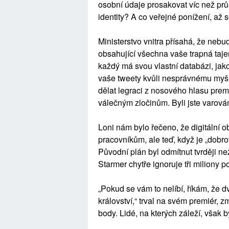
osobní údaje prosakovat víc než prů
identity? A co veřejné ponížení, až
Ministerstvo vnitra přísahá, že nebu
obsahující všechna vaše trapná tajem
každý má svou vlastní databázi, jak
vaše tweety kvůli nesprávnému myšl
dělat legraci z nosového hlasu prem
válečným zločinům. Byli jste varován
Loni nám bylo řečeno, že digitální 
pracovníkům, ale teď, když je „dobro
Původní plán byl odmítnut tvrději ne
Starmer chytře ignoruje tři miliony p
„Pokud se vám to nelíbí, říkám, že 
království,“ trval na svém premiér, z
body. Lidé, na kterých záleží, však 