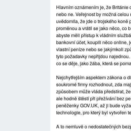
Hlavním oznámením je, že Británie dos
nebo ne. Veřejnost by možná celou 
uvědomila, že jde o trojského koně pr
proměnou a vrátil se jako něco, co 
abyste měli přístup k vládním službám,
bankovní účet, koupili něco online, je
vlastní peníze nebo se jakýmkoli zp
tyto požadavky nepřijdou najednou.
co se děje, jako žába, která se pom
Nejchytřejším aspektem zákona o dig
soukromé firmy rozhodnout, zda mají 
způsobem může vláda předstírat, že t
ale hodně štěstí při přežívání bez pe
peněženky GOV.UK, až ji bude vyžad
technologie, pro který byl vytvořen te
A to nemluvě o nedostatečných bez