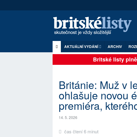
AKTUÁLNÍ VYDÁNÍ
ARCHIV
ROZ
Britské listy plně z
Británie: Muž v 
ohlašuje novou é
premiéra, kteréh
14. 5. 2026
čas čtení 6 minut