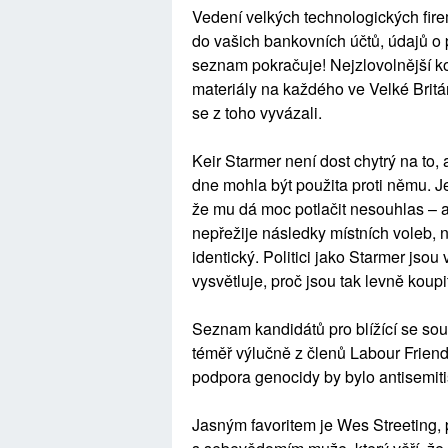
Vedení velkých technologických fir
do vašich bankovních účtů, údajů o 
seznam pokračuje! Nejzlovolnější k
materiály na každého ve Velké Britán
se z toho vyvázali.
Keir Starmer není dost chytrý na to,
dne mohla být použita proti němu. J
že mu dá moc potlačit nesouhlas – a
nepřežije následky místních voleb, 
identický. Politici jako Starmer jsou
vysvětluje, proč jsou tak levně koupi
Seznam kandidátů pro blížící se sou
téměř výlučně z členů Labour Friend
podpora genocidy by bylo antisemi
Jasným favoritem je Wes Streeting, 