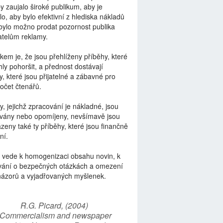
by zaujalo široké publikum, aby je
lo, aby bylo efektivní z hlediska nákladů
bylo možno prodat pozornost publika
telům reklamy.
kem je, že jsou přehlíženy příběhy, které
ly pohoršit, a přednost dostávají
y, které jsou přijatelné a zábavné pro
počet čtenářů.
y, jejichž zpracování je nákladné, jsou
vány nebo opomíjeny, nevšímavě jsou
zeny také ty příběhy, které jsou finančně
ní.
 vede k homogenizaci obsahu novin, k
vání o bezpečných otázkách a omezení
názorů a vyjadřovaných myšlenek.
R.G. Picard, (2004)
“Commercialism and newspaper