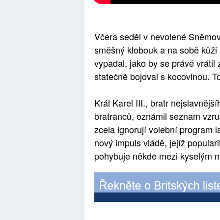
Včera seděl v nevolené Sněmovn
směšný klobouk a na sobě kůži 
vypadal, jako by se právě vráti
statečně bojoval s kocovinou. T
Král Karel III., bratr nejslavně
bratranců, oznámil seznam vzruš
zcela ignorují volební program l
nový impuls vládě, jejíž popula
pohybuje někde mezi kyselým m