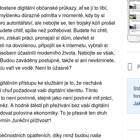
tane digitální občanské průkazy, ať se jí to líbí,
myšlenku důrazně odmítla v momentě, kdy by si
o autoritářství, ale nebojte se, ten trojský kůň prošel
budete
chtít
, spíše než potřebovat. Budete ho chtít,
 získali práci, pronajali si dům, otevřeli si
li na dovolenou, připojili se k internetu, vybrali si
ůsobem účastnili moderního života. Nebojte se však,
 Budou zaváděny postupně, takže si ani nevšimnete,
P
alu vaří ve vodě. Není to úžasné?
itálním přístupu ke službám je to, že nechává
St
chuť požadovat vaši digitální identitu. Tímto
for
o není povinné, stejně jako není povinné mít práci,
Ja
něz. A hodně štěstí při přežívání bez vaší digitální
ovat polovina ekonomiky. To je přesně ten druh
rmín „funkční plíživost“!
pečnostních opatřeních, díky nimž budou naše