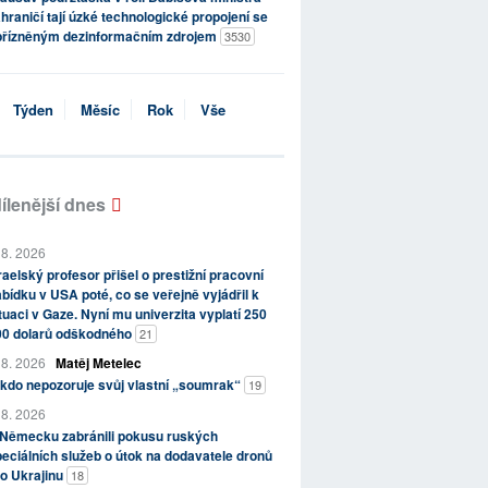
hraničí tají úzké technologické propojení se
přízněným dezinformačním zdrojem
3530
Týden
Měsíc
Rok
Vše
ílenější dnes
 8. 2026
raelský profesor přišel o prestižní pracovní
bídku v USA poté, co se veřejně vyjádřil k
tuaci v Gaze. Nyní mu univerzita vyplatí 250
00 dolarů odškodného
21
 8. 2026
Matěj Metelec
kdo nepozoruje svůj vlastní „soumrak“
19
 8. 2026
 Německu zabránili pokusu ruských
eciálních služeb o útok na dodavatele dronů
o Ukrajinu
18