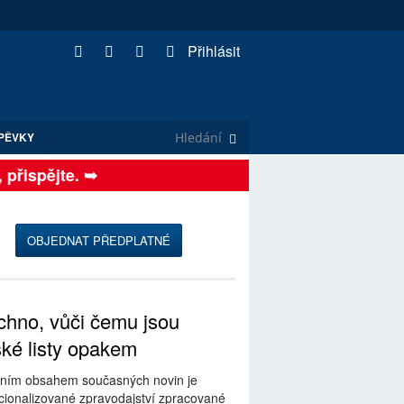
Přihlásit
PĚVKY
řispějte. ➥
OBJEDNAT PŘEDPLATNÉ
hno, vůči čemu jsou
ské listy opakem
ním obsahem současných novin je
ionalizované zpravodajství zpracované