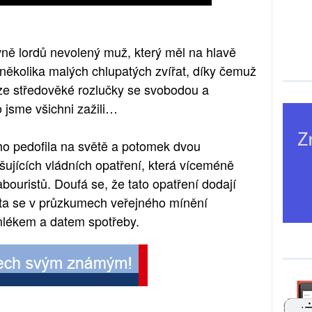
ě lordů nevolený muž, který měl na hlavě
několika malých chlupatých zvířat, díky čemuž
l ze středověké rozlučky se svobodou a
o jsme všichni zažili…
jšího pedofila na světě a potomek dvou
ujících vládních opatření, která víceméně
abouristů. Doufá se, že tato opatření dodají
rita se v průzkumech veřejného mínění
lékem a datem spotřeby.