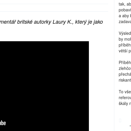
tak, a
pobavi
a aby 
entář britské autorky Laury K., který je jako
zadava
)
Výsled
by moh
příběh
větší 
Příběh
zlehčo
přechá
riskant
To vše
refero
škály 