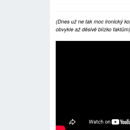
(Dnes už ne tak moc ironický kom
obvykle až děsivě blízko faktům