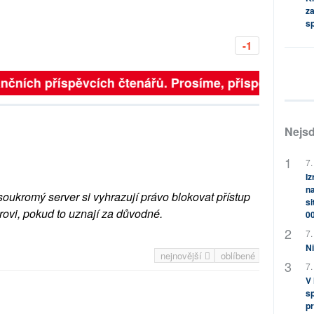
za
s
-1
nčních příspěvcích čtenářů. Prosíme, přispějte. ➥
Nejsd
7.
Iz
na
soukromý server si vyhrazují právo blokovat přístup
si
rovi, pokud to uznají za důvodné.
0
7.
Ni
nejnovější
oblíbené
7.
V
sp
pr