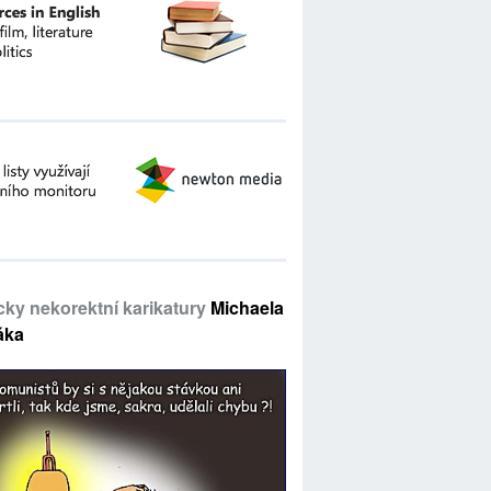
icky nekorektní karikatury
Michaela
áka