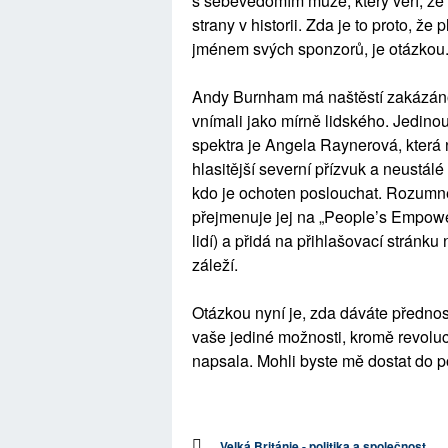
s sebevědomím muže, který věří, že
strany v historii. Zda je to proto, že
jménem svých sponzorů, je otázkou
Andy Burnham má naštěstí zakázáno 
vnímali jako mírně lidského. Jedinou
spektra je Angela Raynerová, která 
hlasitější severní přízvuk a neustálé
kdo je ochoten poslouchat. Rozumně 
přejmenuje jej na „People’s Empowe
lidí) a přidá na přihlašovací stránku
záleží.
Otázkou nyní je, zda dáváte přednost
vaše jediné možnosti, kromě revoluc
napsala. Mohli byste mě dostat do p
Velká Británie - politika a společnost