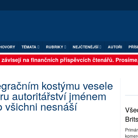
HOVORY
TÉMATA
RUBRIKY
NEJČTENĚJŠÍ
AUTOŘI
PŘÍS
ávisejí na finančních příspěvcích čtenářů. Prosíme, p
legračním kostýmu vesele
ru autoritářství jménem
o všichni nesnáší
Všec
Brit
Primár
komerc