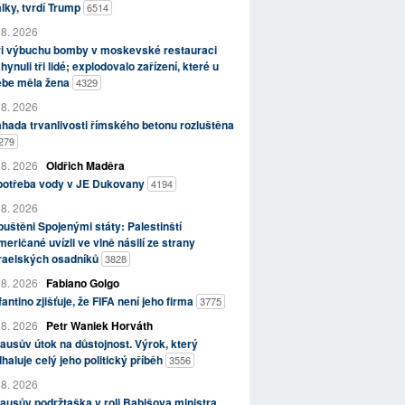
lky, tvrdí Trump
6514
 8. 2026
ři výbuchu bomby v moskevské restauraci
hynuli tři lidé; explodovalo zařízení, které u
ebe měla žena
4329
 8. 2026
hada trvanlivosti římského betonu rozluštěna
279
 8. 2026
Oldřich Maděra
potřeba vody v JE Dukovany
4194
 8. 2026
uštěni Spojenými státy: Palestinští
eričané uvízli ve vlně násilí ze strany
zraelských osadníků
3828
 8. 2026
Fabiano Golgo
fantino zjišťuje, že FIFA není jeho firma
3775
 8. 2026
Petr Waniek Horváth
ausův útok na důstojnost. Výrok, který
haluje celý jeho politický příběh
3556
 8. 2026
ausův podržtaška v roli Babišova ministra