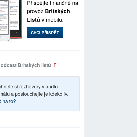
Přispějte finančně na
provoz
Britských
v mobilu.
Listů
CHCI PŘISPĚT
odcast Britských listů
áhněte si rozhovory v audio
mátu a poslouchejte je kdekoliv.
k na to?