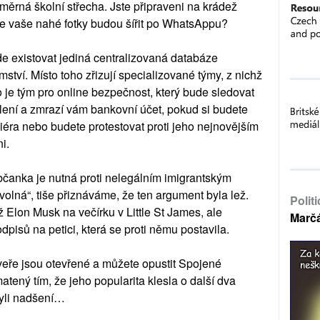
měrná školní střecha. Jste připraveni na krádež
 se vaše nahé fotky budou šířit po WhatsAppu?
de existovat jediná centralizovaná databáze
ství. Místo toho zřizují specializované týmy, z nichž
o je tým pro online bezpečnost, který bude sledovat
ení a zmrazí vám bankovní účet, pokud si budete
iéra nebo budete protestovat proti jeho nejnovějším
i.
občanka je nutná proti nelegálním imigrantským
volná“, tiše přiznáváme, že ten argument byla lež.
Polit
ž Elon Musk na večírku v Little St James, ale
Marč
odpisů na petici, která se proti němu postavila.
dveře jsou otevřené a můžete opustit Spojené
matený tím, že jeho popularita klesla o další dva
byli nadšení…