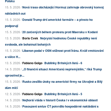
Polsku
15. 5. 2026 /
Nová trasa obcházející Hormuz zahrnuje obrovský konvoj
nákladních aut
15. 5. 2026 /
Donald Trump drtí americké farmáře – a přesto ho
podporují
15. 5. 2026 /
20 zatčených během protestu proti Maersku v Kodani
13. 5. 2026 /
Boris Cvek
Nejvyšší hodnotou České republiky není
svoboda, ale bohatnutí bohatých
15. 5. 2026 /
Libanon podal v OSN stížnost proti Íránu. Kvůli vměšování
a válce H...
13. 5. 2026 /
Fabiano Golgo
Bublinky Britských listů - 6
14. 5. 2026 /
„O finanční situaci Američanů nepřemýšlím,“ říká Trump
uprostřed je...
15. 5. 2026 /
Rusko zesílilo útoky na americké firmy na Ukrajině a Bílý
dům mlčí
12. 5. 2026 /
Fabiano Golgo
Bublinky Britských listů - 5
14. 5. 2026 /
Nejhorší vláda v historii Česka i v ekonomické oblasti
14. 5. 2026 /
Posouzení smluv ČT potvrdilo hospodárné nakládání s