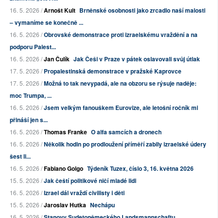
16. 5. 2026 /
Arnošt Kult
Brněnské osobnosti jako zrcadlo naší malosti
– vymaníme se konečně ...
16. 5. 2026 /
Obrovské demonstrace proti izraelskému vraždění a na
podporu Palest...
16. 5. 2026 /
Jan Čulík
Jak Češi v Praze v pátek oslavovali svůj útlak
17. 5. 2026 /
Propalestinská demonstrace v pražské Kaprovce
17. 5. 2026 /
Možná to tak nevypadá, ale na obzoru se rýsuje naděje:
moc Trumpa, ...
16. 5. 2026 /
Jsem velkým fanouškem Eurovize, ale letošní ročník mi
přináší jen s...
16. 5. 2026 /
Thomas Franke
O alfa samcích a dronech
16. 5. 2026 /
Několik hodin po prodloužení příměří zabily izraelské údery
šest li...
16. 5. 2026 /
Fabiano Golgo
Týdeník Tuzex, číslo 3, 16. května 2026
15. 5. 2026 /
Jak čeští politikové ničí mladé lidi
16. 5. 2026 /
Izrael dál vraždí civilisty i děti
15. 5. 2026 /
Jaroslav Hutka
Nechápu
16. 5. 2026 /
Stanovy Sudetoněmeckého Landsmannschaftu