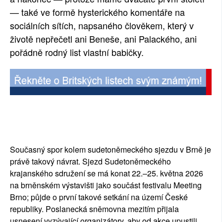
— také ve formě hysterického komentáře na
sociálních sítích, napsaného člověkem, který v
životě nepřečetl ani Beneše, ani Palackého, ani
pořádně rodný list vlastní babičky.
Současný spor kolem sudetoněmeckého sjezdu v Brně je
právě takový návrat. Sjezd Sudetoněmeckého
krajanského sdružení se má konat 22.–25. května 2026
na brněnském výstavišti jako součást festivalu Meeting
Brno; půjde o první takové setkání na území České
republiky. Poslanecká sněmovna mezitím přijala
usnesení vyzývající organizátory, aby od akce upustili.