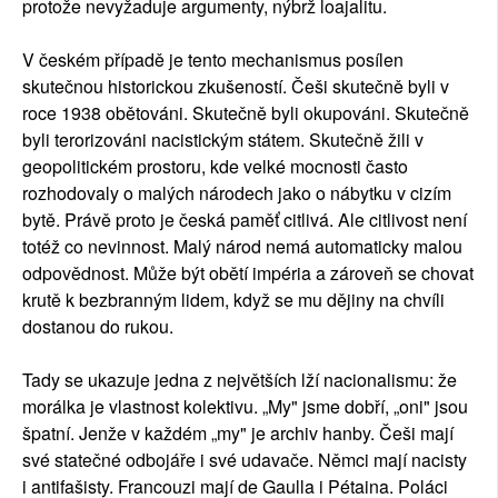
protože nevyžaduje argumenty, nýbrž loajalitu.
V českém případě je tento mechanismus posílen
skutečnou historickou zkušeností. Češi skutečně byli v
roce 1938 obětováni. Skutečně byli okupováni. Skutečně
byli terorizováni nacistickým státem. Skutečně žili v
geopolitickém prostoru, kde velké mocnosti často
rozhodovaly o malých národech jako o nábytku v cizím
bytě. Právě proto je česká paměť citlivá. Ale citlivost není
totéž co nevinnost. Malý národ nemá automaticky malou
odpovědnost. Může být obětí impéria a zároveň se chovat
krutě k bezbranným lidem, když se mu dějiny na chvíli
dostanou do rukou.
Tady se ukazuje jedna z největších lží nacionalismu: že
morálka je vlastnost kolektivu. „My" jsme dobří, „oni" jsou
špatní. Jenže v každém „my" je archiv hanby. Češi mají
své statečné odbojáře i své udavače. Němci mají nacisty
i antifašisty. Francouzi mají de Gaulla i Pétaina. Poláci