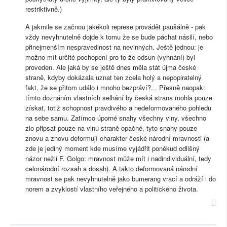
restriktivně.)
A jakmile se začnou jakékoli represe provádět paušálně - pak
vždy nevyhnutelně dojde k tomu že se bude páchat násilí, nebo
přinejmenším nespravedlnost na nevinných. Ještě jednou: je
možno mít určité pochopení pro to že odsun (vyhnání) byl
proveden. Ale jaká by se ještě dnes měla stát újma české
straně, kdyby dokázala uznat ten zcela holý a nepopiratelný
fakt, že se přitom událo i mnoho bezpráví?... Přesně naopak:
tímto doznáním vlastních selhání by česká strana mohla pouze
získat, totiž schopnost pravdivého a nedeformovaného pohledu
na sebe samu. Zatímco úporné snahy všechny viny, všechno
zlo připsat pouze na vinu straně opačné, tyto snahy pouze
znovu a znovu deformují charakter české národní mravnosti (a
zde je jediný moment kde musíme vyjádřit poněkud odlišný
názor nežli F. Golgo: mravnost může mít i nadindividuální, tedy
celonárodní rozsah a dosah). A takto deformovaná národní
mravnost se pak nevyhnutelně jako bumerang vrací a odráží i do
norem a zvyklostí vlastního veřejného a politického života.