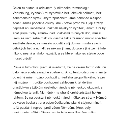
Celou tu historii s odsunem (v německé terminologii:
Vertreibung, vyhnání) mi vyprávěla bez jakékoli hořkosti, bez
sebemenších výtek; svým způsobem jsme nakonec alespoň
zčásti sdíleli podobné osudy. Ale - právě proto že z její strany
nepřišel ani sebemenší náznak nějakých výčitek, jenom z ní byl
znát jakýsi tichý smutek nad událostmi minulých dob, musel
jsem se sám sebe ptát: co vlastně tak strašného mohlo spáchat
šestileté děvče, že muselo opustit svůj domov, místo svých
dětských her, a uchýlit se někam jinam, do zcela jiné země kde
nikoho nezná a nikdo nezná ji, a ze které nakonec stejně bude
muset utéci?...
Právě v tuto chvíli jsem si uvědomil, že na celém tomto odsunu
bylo něco zcela zásadně špatného. Ano, tento odsun/vyhnání je
do určité míry možno pochopit z hlediska geopolitického, je pro
něj možno mít určité pochopení vzhledem k tehdejším
drastickým zážitkům českého národa s německou okupací, s
německou tyranií. Nicméně - na straně druhé zůstává holým
faktem, že na paušální německý národní útlak ze strany Němců
po válce česká strana odpověděla principiálně stejnou mincí:
totiž paušální represí proti všem Němcům. (Ano, byly
poskytnuty určité výjimky, ale ty byly praktikovány velice