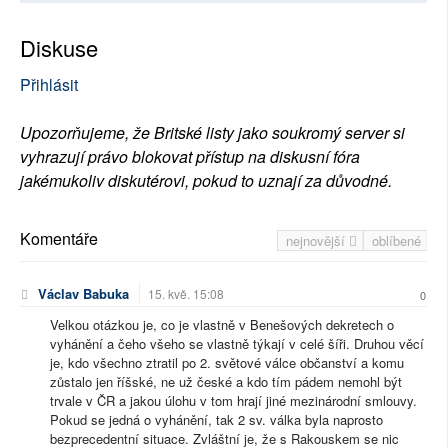
Diskuse
Přihlásit
Upozorňujeme, že Britské listy jako soukromý server si
vyhrazují právo blokovat přístup na diskusní fóra
jakémukoliv diskutérovi, pokud to uznají za důvodné.
Komentáře
nejnovější
oblíbené
Václav Babuka
15. kvě. 15:08
0
Velkou otázkou je, co je vlastně v Benešových dekretech o
vyhánění a čeho všeho se vlastně týkají v celé šíři. Druhou věcí
je, kdo všechno ztratil po 2. světové válce občanství a komu
zůstalo jen říšské, ne už české a kdo tím pádem nemohl být
trvale v ČR a jakou úlohu v tom hrají jiné mezinárodní smlouvy.
Pokud se jedná o vyhánění, tak 2 sv. válka byla naprosto
bezprecedentní situace. Zvláštní je, že s Rakouskem se nic