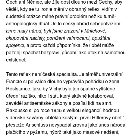
Čech ani Němec, ale žije dost dlouho mezi Čechy, aby
věděl, kdy se tu ironie mění v obranný reflex, vidím v
sudetské otázce méně právní problém než kulturně-
antropologický rituál. Je to český obřad sebepotvrzení:
jsme malý národ, byli jsme zrazeni v Mnichově,
okupováni nacisty, poníženi velmocemi, opuštěni
spojenci
, a proto každá připomínka, že i oběť může
později spáchat bezpráví, působí jako útok na samotnou
existenci.
Tento reflex není česká specialita. Je téměř univerzální.
Francie si po válce dlouho vyprávěla pohádku o zemi
Résistance, jako by Vichy bylo jen špatně vytištěné
úřední razítko, nikoli stát, který aktivně kolaboroval,
zaváděl antisemitské zákony a posílal lidi na smrt.
Rakousko si po roce 1945 s velkou elegancí, hodnou
vídeňské kavárny, obléklo kostým „první Hitlerovy oběti",
přestože Anschluss nevypadal zrovna jako únos národa
plačícího v pyžamu, nýbrž také jako masové nadšení,