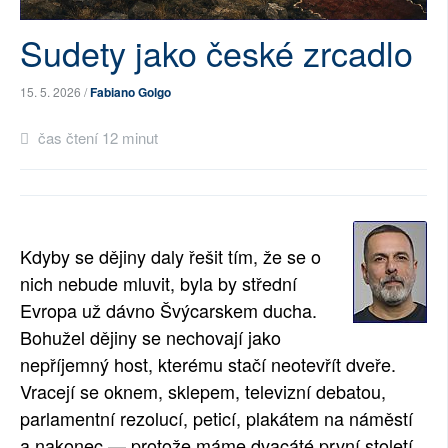
SOCIÁLNÍ SÍTĚ
Sudety jako české zrcadlo
RUBRIKY
15. 5. 2026 /
Fabiano Golgo
PLNÁ VERZE STRÁNEK
čas čtení 12 minut
Kdyby se dějiny daly řešit tím, že se o
nich nebude mluvit, byla by střední
Evropa už dávno Švýcarskem ducha.
Bohužel dějiny se nechovají jako
nepříjemný host, kterému stačí neotevřít dveře.
Vracejí se oknem, sklepem, televizní debatou,
parlamentní rezolucí, peticí, plakátem na náměstí
a nakonec — protože máme dvacáté první století