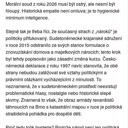
Morální soud z roku 2026 musí být ostrý, ale nesmí být
hloupý. Historická empatie není omluva; je to hygienické
minimum inteligence.
Stejně tak je třeba říci, že současný strach z „nároků" je
politicky přifukovaný. Sudetoněmecké krajanské sdružení
v roce 2015 odstranilo ze svých stanov formulace o
znovuzískání domova a majetkových nárocích; tento krok
byl tehdy popisován jako zásadní změna kurzu. Česko-
německá deklarace z roku 1997 navíc stanovila, že obě
strany nebudou zatěžovat své vztahy politickými a
právními otázkami vycházejícími z minulosti. To
neznamená, že v sudetoněmeckém prostředí neexistují
problematické hlasy, nostalgie nebo historické slepé
skvrny. Znamená to však, že obraz armády revanšistů
táhnoucích na Brno s katastrální mapou v ruce je politická
strašidelná pohádka pro dospělé děti.
Proč tedy tolik hysterie? Protože národ není jen politická