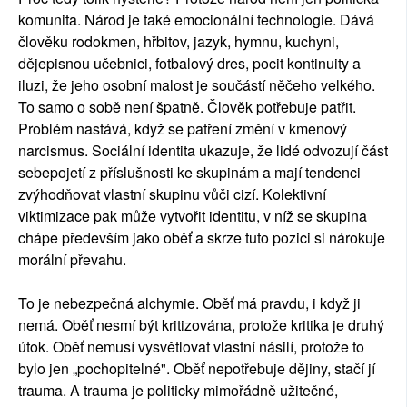
komunita. Národ je také emocionální technologie. Dává
člověku rodokmen, hřbitov, jazyk, hymnu, kuchyni,
dějepisnou učebnici, fotbalový dres, pocit kontinuity a
iluzi, že jeho osobní malost je součástí něčeho velkého.
To samo o sobě není špatně. Člověk potřebuje patřit.
Problém nastává, když se patření změní v kmenový
narcismus. Sociální identita ukazuje, že lidé odvozují část
sebepojetí z příslušnosti ke skupinám a mají tendenci
zvýhodňovat vlastní skupinu vůči cizí. Kolektivní
viktimizace pak může vytvořit identitu, v níž se skupina
chápe především jako oběť a skrze tuto pozici si nárokuje
morální převahu.
To je nebezpečná alchymie. Oběť má pravdu, i když ji
nemá. Oběť nesmí být kritizována, protože kritika je druhý
útok. Oběť nemusí vysvětlovat vlastní násilí, protože to
bylo jen „pochopitelné". Oběť nepotřebuje dějiny, stačí jí
trauma. A trauma je politicky mimořádně užitečné,