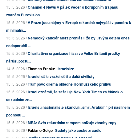
15. 5. 2026 /
Channel 4 News v pátek večer o korupčním trapasu
zvaném Eurovision ...
15. 5. 2026 /
V Praze jsou nájmy v Evropě rekordně nejvyšší v poměru k
minimální...
15. 5. 2026 /
Německý kancléř Merz prohlásil, že by „svým dětem dnes
nedoporučil ...
15. 5. 2026 /
Charitativní organizace hlásí ve Velké Británii prudký
nárůst počtu...
14. 5. 2026 /
Thomas Franke
Izraelvize
15. 5. 2026 /
Izraelci dále vraždí děti a další civilisty
15. 5. 2026 /
Trumpovo dilema ohledně Hormuzského průlivu
15. 5. 2026 /
Izrael oznámil, že zažaluje New York Times za článek o
sexuálním zn...
15. 5. 2026 /
Izraelští nacionalisté skandují „smrt Arabům“ při násilném
pochodu ...
15. 5. 2026 /
MEA: Svět rekordním tempem snižuje zásoby ropy
15. 5. 2026 /
Fabiano Golgo
Sudety jako české zrcadlo
15. 5. 2026 /
Jenže Starmerova politika je otřesná