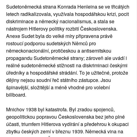
Sudetoněmecká strana Konrada Henleina se ve třicátých
letech radikalizovala, využívala hospodářskou krizi, pocit
diskriminace a německý nacionalismus, a stala se
nástrojem Hitlerovy politiky rozbití Československa.
Anexe Sudet byla do velké míry připravena právě
rostoucí podporou sudetských Němců pro
německonacionální, protičeskou a antisemitskou
propagandu Sudetoněmecké strany; zároveň ale uvádí i
reálné sudetoněmecké stížnosti na diskriminaci českými
úředníky a hospodářské strádání. To je užitečné, protože
dějiny nejsou soudní řeč státního zástupce. Jsou
špinavější, složitější a méně vhodné pro volební
billboard.
Mnichov 1938 byl katastrofa. Byl zradou spojenců,
geopolitickou popravou Československa bez jeho plné
účasti, triumfem Hitlerova vydírání a předehrou k okupaci
zbytku českých zemí v březnu 1939. Německá vina na