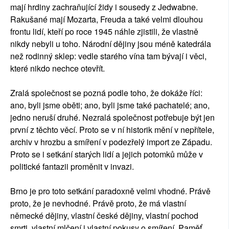
mají hrdiny zachraňující židy i sousedy z Jedwabne.
Rakušané mají Mozarta, Freuda a také velmi dlouhou
frontu lidí, kteří po roce 1945 náhle zjistili, že vlastně
nikdy nebyli u toho. Národní dějiny jsou méně katedrála
než rodinný sklep: vedle starého vína tam bývají i věci,
které nikdo nechce otevřít.
Zralá společnost se pozná podle toho, že dokáže říci:
ano, byli jsme oběti; ano, byli jsme také pachatelé; ano,
jedno neruší druhé. Nezralá společnost potřebuje být jen
první z těchto věcí. Proto se v ní historik mění v nepřítele,
archiv v hrozbu a smíření v podezřelý import ze Západu.
Proto se i setkání starých lidí a jejich potomků může v
politické fantazii proměnit v invazi.
Brno je pro toto setkání paradoxně velmi vhodné. Právě
proto, že je nevhodné. Právě proto, že má vlastní
německé dějiny, vlastní české dějiny, vlastní pochod
smrti, vlastní mlčení i vlastní pokusy o smíření. Paměť