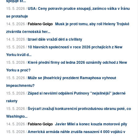
spojuje st...
15. 5. 2026 /
USA: Ceny potravin prudce stoupají, zatímco válka v Íránu
se protahuje
14. 5. 2026 /
Fabiano Golgo
Musk je proti tomu, aby roli Heleny Trojské
ztvárnila černošská her...
14. 5. 2026 /
Izrael dále vraždí děti a civilisty
15. 5. 2026 /
10 hlavních společností v roce 2026 prchajících z New
Yorku kvůli d...
15. 5. 2026 /
Které přední firmy od ledna 2026 oznámily odchod z New
Yorku a proč?
15. 5. 2026 /
Může se jihoafrický prezident Ramaphosa vyhnout
impeachmentu?
15. 5. 2026 /
Západ si nevšiml odpálení Putinovy "nejsilnější" jaderné
rakety
15. 5. 2026 /
Švýcaři zvažují konkurenční protivzdušnou obranu poté, co
Washingto...
14. 5. 2026 /
Fabiano Golgo
Javier Milei a konec kouzla motorové pily
15. 5. 2026 /
Americká armáda náhle zrušila nasazení 4 000 vojáků v