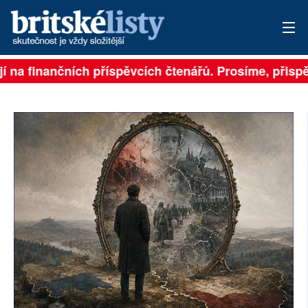
 na finančních příspěvcích čtenářů. Prosíme, přispějte
PŘIHLÁSIT
AKTUÁLNÍ VYDÁNÍ
ARCHIV
ROZHOVORY
TÉMATA
NEJČTENĚJŠÍ ZA 7 DNÍ
AUTOŘI
PŘÍSPĚVKY NA PROVOZ