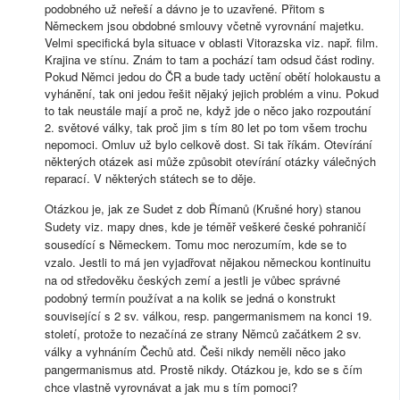
podobného už neřeší a dávno je to uzavřené. Přitom s
Německem jsou obdobné smlouvy včetně vyrovnání majetku.
Velmi specifická byla situace v oblasti Vitorazska viz. např. film.
Krajina ve stínu. Znám to tam a pochází tam odsud část rodiny.
Pokud Němci jedou do ČR a bude tady uctění obětí holokaustu a
vyhánění, tak oni jedou řešit nějaký jejich problém a vinu. Pokud
to tak neustále mají a proč ne, když jde o něco jako rozpoutání
2. světové války, tak proč jim s tím 80 let po tom všem trochu
nepomoci. Omluv už bylo celkově dost. Si tak říkám. Otevírání
některých otázek asi může způsobit otevírání otázky válečných
reparací. V některých státech se to děje.
Otázkou je, jak ze Sudet z dob Římanů (Krušné hory) stanou
Sudety viz. mapy dnes, kde je téměř veškeré české pohraničí
sousedící s Německem. Tomu moc nerozumím, kde se to
vzalo. Jestli to má jen vyjadřovat nějakou německou kontinuitu
na od středověku českých zemí a jestli je vůbec správné
podobný termín používat a na kolik se jedná o konstrukt
související s 2 sv. válkou, resp. pangermanismem na konci 19.
století, protože to nezačíná ze strany Němců začátkem 2 sv.
války a vyhnáním Čechů atd. Češi nikdy neměli něco jako
pangermanismus atd. Prostě nikdy. Otázkou je, kdo se s čím
chce vlastně vyrovnávat a jak mu s tím pomoci?