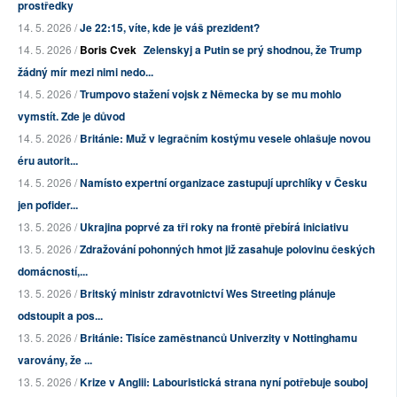
prostředky
14. 5. 2026 /
Je 22:15, víte, kde je váš prezident?
14. 5. 2026 /
Boris Cvek
Zelenskyj a Putin se prý shodnou, že Trump
žádný mír mezi nimi nedo...
14. 5. 2026 /
Trumpovo stažení vojsk z Německa by se mu mohlo
vymstít. Zde je důvod
14. 5. 2026 /
Británie: Muž v legračním kostýmu vesele ohlašuje novou
éru autorit...
14. 5. 2026 /
Namísto expertní organizace zastupují uprchlíky v Česku
jen pofider...
13. 5. 2026 /
Ukrajina poprvé za tři roky na frontě přebírá iniciativu
13. 5. 2026 /
Zdražování pohonných hmot již zasahuje polovinu českých
domácností,...
13. 5. 2026 /
Britský ministr zdravotnictví Wes Streeting plánuje
odstoupit a pos...
13. 5. 2026 /
Británie: Tisíce zaměstnanců Univerzity v Nottinghamu
varovány, že ...
13. 5. 2026 /
Krize v Anglii: Labouristická strana nyní potřebuje souboj