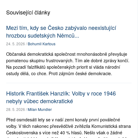
Související články
Mezi tím, kdy se Česko zabývalo neexistující
hrozbou sudetských Němců...
24. 5. 2026 /
Bohumil Kartous
Občanská demokratická společnost mnohonásobně převyšuje
pomatenou skupinu frustrovaných. Tím ale dobré zprávy končí.
Na pozadí falzifikátů společenských priorit si vláda národní
ostudy dělá, co chce. Proti zájmům české demokracie.
Historik František Hanzlík: Volby v roce 1946
nebyly vůbec demokratické
28. 5. 2026 /
Milan Mundier
Před osmdesáti lety se v naší zemi konaly první poválečné
volby. V těch nakonec přesvědčivě zvítězila Komunistická strana
Československa s více než 40 % hlasů. Nešlo však o žádné