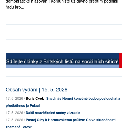
demokratické hlasování! Komunisté už dávno předtím podnikli
řadu kro...
Obsah vydání | 15. 5. 2026
17. 5. 2026 /
Boris Cvek
Snad nás Němci konečně budou poslouchat a
předběhnou je Poláci
17. 5. 2026 /
Další neuvěřitelné scény z Izraele
17. 5. 2026 /
Postoj Číny k Hormuzskému průlivu: Co ve skutečnosti
znamená „otevř...