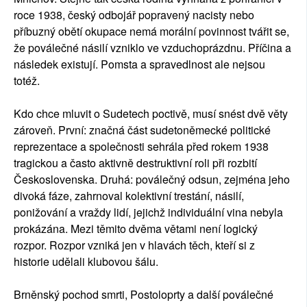
roce 1938, český odbojář popravený nacisty nebo
příbuzný obětí okupace nemá morální povinnost tvářit se,
že poválečné násilí vzniklo ve vzduchoprázdnu. Příčina a
následek existují. Pomsta a spravedlnost ale nejsou
totéž.
Kdo chce mluvit o Sudetech poctivě, musí snést dvě věty
zároveň. První: značná část sudetoněmecké politické
reprezentace a společnosti sehrála před rokem 1938
tragickou a často aktivně destruktivní roli při rozbití
Československa. Druhá: poválečný odsun, zejména jeho
divoká fáze, zahrnoval kolektivní trestání, násilí,
ponižování a vraždy lidí, jejichž individuální vina nebyla
prokázána. Mezi těmito dvěma větami není logický
rozpor. Rozpor vzniká jen v hlavách těch, kteří si z
historie udělali klubovou šálu.
Brněnský pochod smrti, Postoloprty a další poválečné