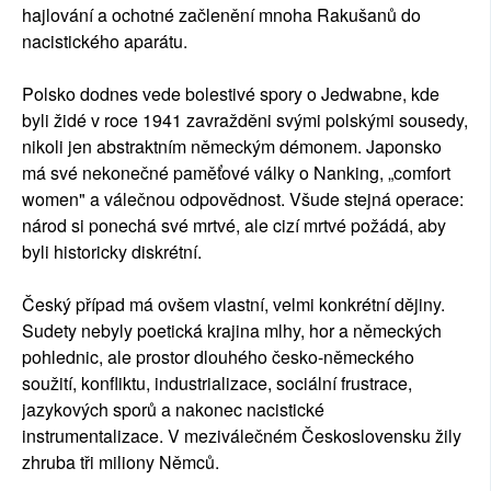
hajlování a ochotné začlenění mnoha Rakušanů do
nacistického aparátu.
Polsko dodnes vede bolestivé spory o Jedwabne, kde
byli židé v roce 1941 zavražděni svými polskými sousedy,
nikoli jen abstraktním německým démonem. Japonsko
má své nekonečné paměťové války o Nanking, „comfort
women" a válečnou odpovědnost. Všude stejná operace:
národ si ponechá své mrtvé, ale cizí mrtvé požádá, aby
byli historicky diskrétní.
Český případ má ovšem vlastní, velmi konkrétní dějiny.
Sudety nebyly poetická krajina mlhy, hor a německých
pohlednic, ale prostor dlouhého česko-německého
soužití, konfliktu, industrializace, sociální frustrace,
jazykových sporů a nakonec nacistické
instrumentalizace. V meziválečném Československu žily
zhruba tři miliony Němců.