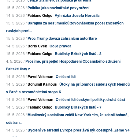
15. 5. 2026 /
Politika jako novinářské povyražení
14. 5. 2026 /
Fabiano Golgo
Výhrůžka Josefa Nerušila
15. 5. 2026 /
Ukrajina za šest měsíců zdvojnásobila počet zničených
ruských proti...
15. 5. 2026 /
Proč Trump dováží zahraniční autoritáře
14. 5. 2026 /
Boris Cvek
Co je pravda
15. 5. 2026 /
Fabiano Golgo
Bublinky Britských listů - 8
4. 5. 2026 /
Prosíme, přispějte! Hospodaření Občanského sdružení
Britské listy z...
14. 5. 2026 /
Pavel Veleman
O ničení lidí
14. 5. 2026 /
Bohumil Kartous
Útoky na přítomnost sudetských Němců
v Brně a nezaměnitelná stopa K...
14. 5. 2026 /
Pavel Veleman
O ničení lidí českými politiky, druhá část
14. 5. 2026 /
Fabiano Golgo
Bublinky Britských listů - 7
15. 5. 2026 /
Muslimský socialista zničil New York tím, že zdanil bohaté,
odstran...
14. 5. 2026 /
Bydlení ve střední Evropě přestává být dostupné. Země V4