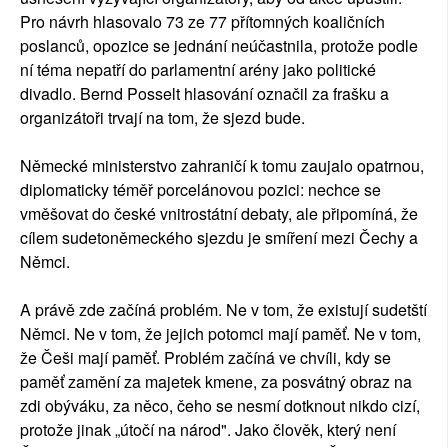
Pro návrh hlasovalo 73 ze 77 přítomných koaličních
poslanců, opozice se jednání neúčastnila, protože podle
ní téma nepatří do parlamentní arény jako politické
divadlo. Bernd Posselt hlasování označil za frašku a
organizátoři trvají na tom, že sjezd bude.
Německé ministerstvo zahraničí k tomu zaujalo opatrnou,
diplomaticky téměř porcelánovou pozici: nechce se
vměšovat do české vnitrostátní debaty, ale připomíná, že
cílem sudetoněmeckého sjezdu je smíření mezi Čechy a
Němci.
A právě zde začíná problém. Ne v tom, že existují sudetští
Němci. Ne v tom, že jejich potomci mají paměť. Ne v tom,
že Češi mají paměť. Problém začíná ve chvíli, kdy se
paměť zamění za majetek kmene, za posvátný obraz na
zdi obýváku, za něco, čeho se nesmí dotknout nikdo cizí,
protože jinak „útočí na národ". Jako člověk, který není