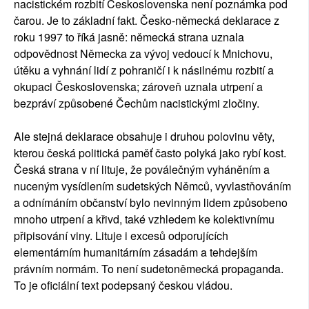
nacistickém rozbití Československa není poznámka pod
čarou. Je to základní fakt. Česko-německá deklarace z
roku 1997 to říká jasně: německá strana uznala
odpovědnost Německa za vývoj vedoucí k Mnichovu,
útěku a vyhnání lidí z pohraničí i k násilnému rozbití a
okupaci Československa; zároveň uznala utrpení a
bezpráví způsobené Čechům nacistickými zločiny.
Ale stejná deklarace obsahuje i druhou polovinu věty,
kterou česká politická paměť často polyká jako rybí kost.
Česká strana v ní lituje, že poválečným vyháněním a
nuceným vysídlením sudetských Němců, vyvlastňováním
a odnímáním občanství bylo nevinným lidem způsobeno
mnoho utrpení a křivd, také vzhledem ke kolektivnímu
připisování viny. Lituje i excesů odporujících
elementárním humanitárním zásadám a tehdejším
právním normám. To není sudetoněmecká propaganda.
To je oficiální text podepsaný českou vládou.