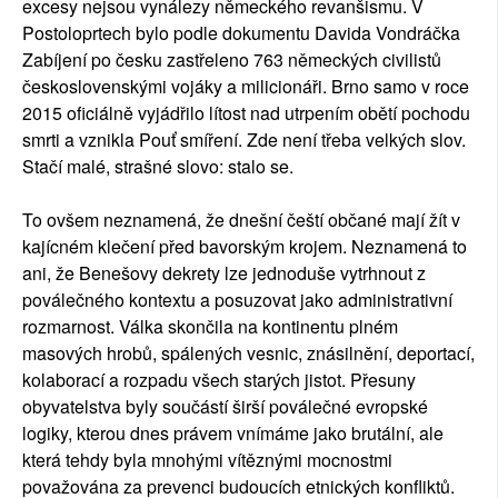
excesy nejsou vynálezy německého revanšismu. V
Postoloprtech bylo podle dokumentu Davida Vondráčka
Zabíjení po česku zastřeleno 763 německých civilistů
československými vojáky a milicionáři. Brno samo v roce
2015 oficiálně vyjádřilo lítost nad utrpením obětí pochodu
smrti a vznikla Pouť smíření. Zde není třeba velkých slov.
Stačí malé, strašné slovo: stalo se.
To ovšem neznamená, že dnešní čeští občané mají žít v
kajícném klečení před bavorským krojem. Neznamená to
ani, že Benešovy dekrety lze jednoduše vytrhnout z
poválečného kontextu a posuzovat jako administrativní
rozmarnost. Válka skončila na kontinentu plném
masových hrobů, spálených vesnic, znásilnění, deportací,
kolaborací a rozpadu všech starých jistot. Přesuny
obyvatelstva byly součástí širší poválečné evropské
logiky, kterou dnes právem vnímáme jako brutální, ale
která tehdy byla mnohými vítěznými mocnostmi
považována za prevenci budoucích etnických konfliktů.