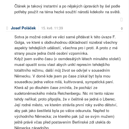
Článek je takový instantní a po nějakých úpravách by šel podle
potřeby použít na téma hezké soužití národů kdekoliv na světě.
Josef Poláček
15. kvě. 11:39
0
Sotva je možné cokoli ve věci samé přidávat k této úvaze F.
Golga, ve které s obdivuhodnou důkladností rozebral všechny
aspekty tehdejších událostí, všechna pro i proti. A proto z mé
strany pouze jedna čistě osobní vzpomínka.
Když jsem svého času (v osmdesátých létech minulého století)
musel opustit svou vlast abych unikl represím tehdejšího
totalitního režimu, další můj život se odvíjel v sousedním
Německu. V domě kde jsem po čase získal byt byla mou
sousedkou jedna velice milá, kultivovaná, sympatická paní.
Která až po dlouhém čase zmínila, že pochází ze
sudetoněmeckého města Reichenbergu. Nic mi tento název
tehdy neříkal; proto připojila, že v češtině se jedná o Liberec.
Její rodné město, ve kterém strávila první roky svého dětství,
aby pak jako šestiletá byla po válce odsunuta. Napřed to
východního Německa; ze kterého pak (už se svým mužem)
ještě právě včas před postavením Berlínské zdi utekla do
Německa západního.