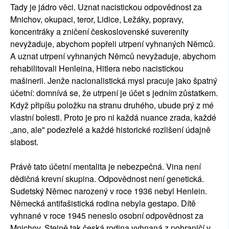
Tady je jádro věci. Uznat nacistickou odpovědnost za
Mnichov, okupaci, teror, Lidice, Ležáky, popravy,
koncentráky a zničení československé suverenity
nevyžaduje, abychom popřeli utrpení vyhnaných Němců.
A uznat utrpení vyhnaných Němců nevyžaduje, abychom
rehabilitovali Henleina, Hitlera nebo nacistickou
mašinerii. Jenže nacionalistická mysl pracuje jako špatný
účetní: domnívá se, že utrpení je účet s jedním zůstatkem.
Když připíšu položku na stranu druhého, ubude prý z mé
vlastní bolesti. Proto je pro ni každá nuance zrada, každé
„ano, ale" podezřelé a každé historické rozlišení údajně
slabost.
Právě tato účetní mentalita je nebezpečná. Vina není
dědičná krevní skupina. Odpovědnost není genetická.
Sudetský Němec narozený v roce 1936 nebyl Henlein.
Německá antifašistická rodina nebyla gestapo. Dítě
vyhnané v roce 1945 neneslo osobní odpovědnost za
Mnichov. Stejně tak česká rodina vyhnaná z pohraničí v