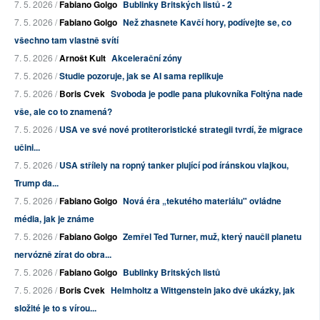
7. 5. 2026 /
Fabiano Golgo
Bublinky Britských listů - 2
7. 5. 2026 /
Fabiano Golgo
Než zhasnete Kavčí hory, podívejte se, co
všechno tam vlastně svítí
7. 5. 2026 /
Arnošt Kult
Akcelerační zóny
7. 5. 2026 /
Studie pozoruje, jak se AI sama replikuje
7. 5. 2026 /
Boris Cvek
Svoboda je podle pana plukovníka Foltýna nade
vše, ale co to znamená?
7. 5. 2026 /
USA ve své nové protiteroristické strategii tvrdí, že migrace
učini...
7. 5. 2026 /
USA střílely na ropný tanker plující pod íránskou vlajkou,
Trump da...
7. 5. 2026 /
Fabiano Golgo
Nová éra „tekutého materiálu" ovládne
média, jak je známe
7. 5. 2026 /
Fabiano Golgo
Zemřel Ted Turner, muž, který naučil planetu
nervózně zírat do obra...
7. 5. 2026 /
Fabiano Golgo
Bublinky Britských listů
7. 5. 2026 /
Boris Cvek
Helmholtz a Wittgenstein jako dvě ukázky, jak
složité je to s vírou...