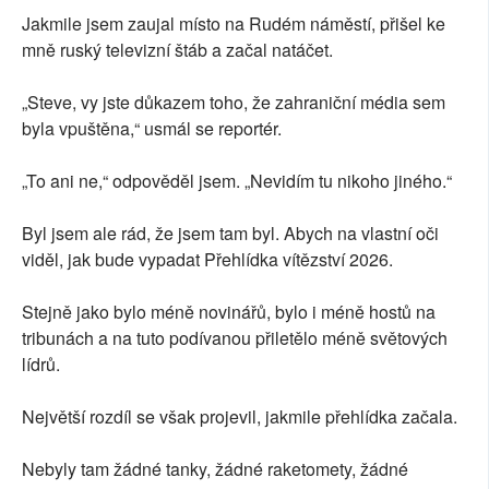
Jakmile jsem zaujal místo na Rudém náměstí, přišel ke
mně ruský televizní štáb a začal natáčet.
„Steve, vy jste důkazem toho, že zahraniční média sem
byla vpuštěna,“ usmál se reportér.
„To ani ne,“ odpověděl jsem. „Nevidím tu nikoho jiného.“
Byl jsem ale rád, že jsem tam byl. Abych na vlastní oči
viděl, jak bude vypadat Přehlídka vítězství 2026.
Stejně jako bylo méně novinářů, bylo i méně hostů na
tribunách a na tuto podívanou přiletělo méně světových
lídrů.
Největší rozdíl se však projevil, jakmile přehlídka začala.
Nebyly tam žádné tanky, žádné raketomety, žádné