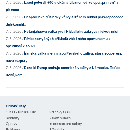
7. 5. 2026 /
Izrael potvrdil 500 útoků na Libanon od vstupu „příměří“ v
platnost
7. 5. 2026 /
Geopolitické důsledky války s Íránem budou pravděpodobně
dalekosáhl...
7. 5. 2026 /
Netanjahuova válka proti Hizballáhu zakrývá ničivou misi
7. 5. 2026 /
Pět bezostyšných příkladů válečného oportunismu a
spekulací v souvi...
7. 5. 2026 /
Íránská válka mění mapu Perského zálivu: stará soupeření,
nové rozpory
7. 5. 2026 /
Donald Trump stahuje americké vojáky z Německa. Teď se
uvidí, kam ...
Britské listy
O nás - Britské listy
Stanovy OSBL
Kontakty
Vzkaz redakci
Opravy
Informace pro autory
Reklama
Příspěvky