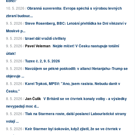
konci“
10. 5. 2026 /
Obranná suverenita: Evropa spěchá s výrobou levných
zbraní budouc...
9. 5. 2026 /
Steve Rosenberg, BBC: Letošní přehlídka ke Dni vítězství v
Moskvě p...
9. 5. 2026 /
Izrael dál vraždí civilisty
9. 5. 2026 /
Pavel Veleman
Nejde mlčet! V Česku nastupuje totální
útlak!
9. 5. 2026 /
Tuzex č. 2, 9. 5. 2026
9. 5. 2026 /
Navzájem se pěkně poškodili: v alianci Netanjahu–Trump se
objevuje ...
8. 5. 2026 /
Karel Trpkoš, MPSV: "Ano, jsem rasista. Nebudu danit v
Česku."
8. 5. 2026 /
Jan Čulík
V Británii se ve čtvrtek konaly volby - a výsledky
nevypadají moc d...
9. 5. 2026 /
Tlak na Starmera roste, další poslanci Labouristické strany
volají ...
9. 5. 2026 /
Keir Starmer byl šokován, když zjistil, že se ve čtvrtek v