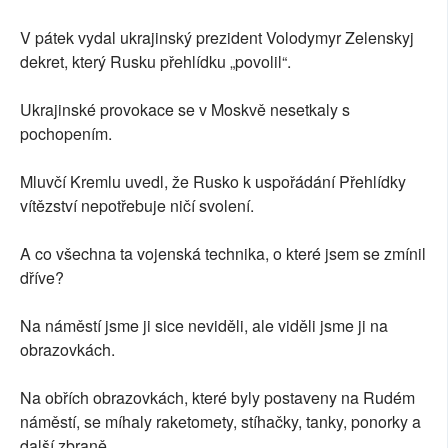
V pátek vydal ukrajinský prezident Volodymyr Zelenskyj
dekret, který Rusku přehlídku „povolil“.
Ukrajinské provokace se v Moskvě nesetkaly s
pochopením.
Mluvčí Kremlu uvedl, že Rusko k uspořádání Přehlídky
vítězství nepotřebuje ničí svolení.
A co všechna ta vojenská technika, o které jsem se zmínil
dříve?
Na náměstí jsme ji sice neviděli, ale viděli jsme ji na
obrazovkách.
Na obřích obrazovkách, které byly postaveny na Rudém
náměstí, se míhaly raketomety, stíhačky, tanky, ponorky a
další zbraně.