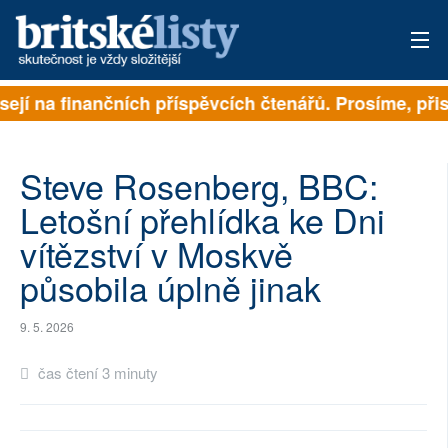
sejí na finančních příspěvcích čtenářů. Prosíme, přisp
PŘIHLÁSIT
AKTUÁLNÍ VYDÁNÍ
Steve Rosenberg, BBC:
ARCHIV
Letošní přehlídka ke Dni
vítězství v Moskvě
ROZHOVORY
působila úplně jinak
TÉMATA
9. 5. 2026
NEJČTENĚJŠÍ ZA 7 DNÍ
čas čtení 3 minuty
AUTOŘI
PŘÍSPĚVKY NA PROVOZ