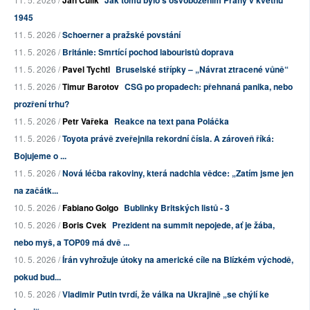
Jan Čulík
Jak tomu bylo s osvobozením Prahy v květnu
1945
11. 5. 2026 /
Schoerner a pražské povstání
11. 5. 2026 /
Británie: Smrtící pochod labouristů doprava
11. 5. 2026 /
Pavel Tychtl
Bruselské střípky – „Návrat ztracené vůně“
11. 5. 2026 /
Timur Barotov
CSG po propadech: přehnaná panika, nebo
prozření trhu?
11. 5. 2026 /
Petr Vařeka
Reakce na text pana Poláčka
11. 5. 2026 /
Toyota právě zveřejnila rekordní čísla. A zároveň říká:
Bojujeme o ...
11. 5. 2026 /
Nová léčba rakoviny, která nadchla vědce: „Zatím jsme jen
na začátk...
10. 5. 2026 /
Fabiano Golgo
Bublinky Britských listů - 3
10. 5. 2026 /
Boris Cvek
Prezident na summit nepojede, ať je žába,
nebo myš, a TOP09 má dvě ...
10. 5. 2026 /
Írán vyhrožuje útoky na americké cíle na Blízkém východě,
pokud bud...
10. 5. 2026 /
Vladimir Putin tvrdí, že válka na Ukrajině „se chýlí ke