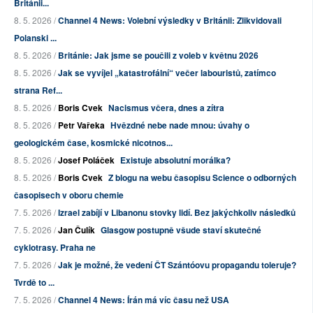
Británii...
8. 5. 2026 /
Channel 4 News: Volební výsledky v Británii: Zlikvidovali
Polanski ...
8. 5. 2026 /
Británie: Jak jsme se poučili z voleb v květnu 2026
8. 5. 2026 /
Jak se vyvíjel „katastrofální“ večer labouristů, zatímco
strana Ref...
8. 5. 2026 /
Boris Cvek
Nacismus včera, dnes a zítra
8. 5. 2026 /
Petr Vařeka
Hvězdné nebe nade mnou: úvahy o
geologickém čase, kosmické nicotnos...
8. 5. 2026 /
Josef Poláček
Existuje absolutní morálka?
8. 5. 2026 /
Boris Cvek
Z blogu na webu časopisu Science o odborných
časopisech v oboru chemie
7. 5. 2026 /
Izrael zabíjí v Libanonu stovky lidí. Bez jakýchkoliv následků
7. 5. 2026 /
Jan Čulík
Glasgow postupně všude staví skutečné
cyklotrasy. Praha ne
7. 5. 2026 /
Jak je možné, že vedení ČT Szántóovu propagandu toleruje?
Tvrdě to ...
7. 5. 2026 /
Channel 4 News: Írán má víc času než USA