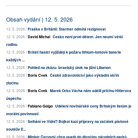
Obsah vydání | 12. 5. 2026
12. 5. 2026 /
Fraška v Británii: Starmer odmítá rezignovat
12. 5. 2026 /
David Michal
Česko není proti dětem. Jen neumí větší
rodinu
12. 5. 2026 /
Britští hasiči vyjíždějí k požáru lithium-iontové baterie
každých ...
12. 5. 2026 /
Pohled na zkázu: Izraelský útok na jižní Libanon
12. 5. 2026 /
Boris Cvek
České zdravotnictví jako výkladní skříň
zločinu
12. 5. 2026 /
Boris Cvek
Marek Orko Vácha nám sdělil příčinu Hitlerova
úspěchu
12. 5. 2026 /
Fabiano Golgo
Udělení novinářské ceny Britským listům je
morální povinností
12. 5. 2026 /
Selhání ve Vídni? Bojkot kazí přípravy na začátek písňové
soutěže E...
12. 5. 2026 /
Ministr Červený chce pustit do divočiny národních parků