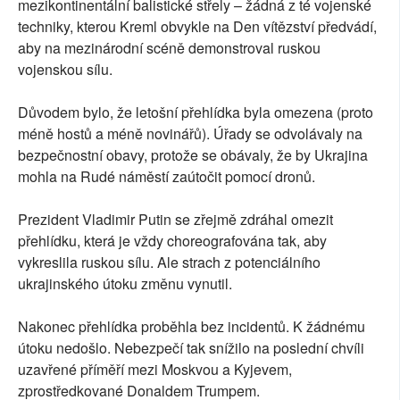
mezikontinentální balistické střely – žádná z té vojenské
techniky, kterou Kreml obvykle na Den vítězství předvádí,
aby na mezinárodní scéně demonstroval ruskou
vojenskou sílu.
Důvodem bylo, že letošní přehlídka byla omezena (proto
méně hostů a méně novinářů). Úřady se odvolávaly na
bezpečnostní obavy, protože se obávaly, že by Ukrajina
mohla na Rudé náměstí zaútočit pomocí dronů.
Prezident Vladimir Putin se zřejmě zdráhal omezit
přehlídku, která je vždy choreografována tak, aby
vykreslila ruskou sílu. Ale strach z potenciálního
ukrajinského útoku změnu vynutil.
Nakonec přehlídka proběhla bez incidentů. K žádnému
útoku nedošlo. Nebezpečí tak snížilo na poslední chvíli
uzavřené příměří mezi Moskvou a Kyjevem,
zprostředkované Donaldem Trumpem.