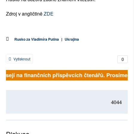
Zdroj v angličtině
ZDE
Rusko za Vladimíra Putina
|
Ukrajina
0
Vytisknout
visejí na finančních příspěvcích čtenářů. Prosíme, př
4044
Diskuse