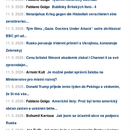
11. 5. 2026 /
Fabiano Golgo
Bublinky Britských listů - 4
11. 5. 2026 /
Netanjahus Krieg gegen die Hisbollah verschleiert eine
zerstörerisc...
11. 5. 2026 /
Tým filmu „Gaza: Doctors Under Attack“ ostře zkritizoval
BBC při ud...
11. 5. 2026 /
Rusko porušuje třídenní příměří s Ukrajinou, konstatuje
Zelenskyj
11. 5. 2026 /
Cenu britské filmové akademie získal i Channel 4 za své
zpravodajst...
11. 5. 2026 /
Arnošt Kult
Je možné podat správní žalobu na
Ministerstvo pro místní rozvoj?
11. 5. 2026 /
Donald Trump přijede tento týden do Pekingu s vědomím,
že Si má vše...
11. 5. 2026 /
Fabiano Golgo
Americké listy: Proč byl tento americký
občan zatčen a uvězněn běhe...
11. 5. 2026 /
Bohumil Kartous
Jak jsem se účastnil akce na podporu
Ruska
11. 5. 2026 /