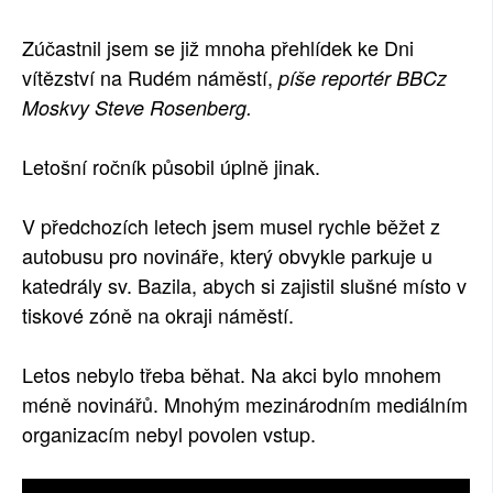
SOCIÁLNÍ SÍTĚ
Zúčastnil jsem se již mnoha přehlídek ke Dni
vítězství na Rudém náměstí,
píše reportér BBCz
RUBRIKY
Moskvy Steve Rosenberg.
PLNÁ VERZE STRÁNEK
Letošní ročník působil úplně jinak.
V předchozích letech jsem musel rychle běžet z
autobusu pro novináře, který obvykle parkuje u
katedrály sv. Bazila, abych si zajistil slušné místo v
tiskové zóně na okraji náměstí.
Letos nebylo třeba běhat. Na akci bylo mnohem
méně novinářů. Mnohým mezinárodním mediálním
organizacím nebyl povolen vstup.