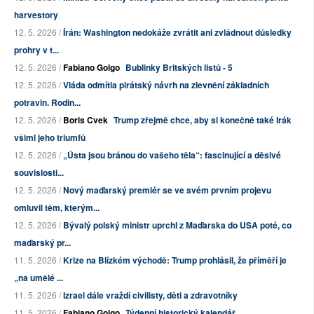
harvestory
12. 5. 2026 /
Írán: Washington nedokáže zvrátit ani zvládnout důsledky
prohry v t...
12. 5. 2026 /
Fabiano Golgo
Bublinky Britských listů - 5
12. 5. 2026 /
Vláda odmítla pirátský návrh na zlevnění základních
potravin. Rodin...
12. 5. 2026 /
Boris Cvek
Trump zřejmě chce, aby si konečně také Irák
všiml jeho triumfů
12. 5. 2026 /
„Ústa jsou bránou do vašeho těla“: fascinující a děsivé
souvislosti...
12. 5. 2026 /
Nový maďarský premiér se ve svém prvním projevu
omluvil těm, kterým...
12. 5. 2026 /
Bývalý polský ministr uprchl z Maďarska do USA poté, co
maďarský pr...
11. 5. 2026 /
Krize na Blízkém východě: Trump prohlásil, že příměří je
„na umělé ...
11. 5. 2026 /
Izrael dále vraždí civilisty, děti a zdravotníky
11. 5. 2026 /
Fabiano Golgo
Týdenní historický kalendář