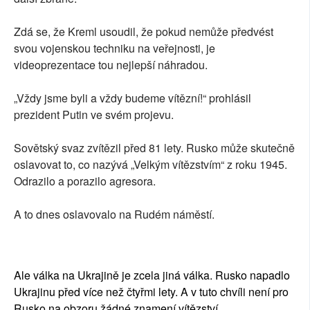
Zdá se, že Kreml usoudil, že pokud nemůže předvést
svou vojenskou techniku na veřejnosti, je
videoprezentace tou nejlepší náhradou.
„Vždy jsme byli a vždy budeme vítězní!“ prohlásil
prezident Putin ve svém projevu.
Sovětský svaz zvítězil před 81 lety. Rusko může skutečně
oslavovat to, co nazývá „Velkým vítězstvím“ z roku 1945.
Odrazilo a porazilo agresora.
A to dnes oslavovalo na Rudém náměstí.
Ale válka na Ukrajině je zcela jiná válka. Rusko napadlo
Ukrajinu před více než čtyřmi lety. A v tuto chvíli není pro
Rusko na obzoru žádné znamení vítězství.