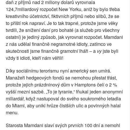
daň z příjmů nad 2 miliony dolarů vyrovnala
124,7miliardový rozpočet New Yorku, aniž by bylo třeba
kreativního účetnictví, fiktivních příjmů nebo slibů, že se
to příští rok napraví. Je to tak trapné, protože jsme věky
tvrdili, že snížení daní pro bohaté (a služeb pro všechny
ostatní) je jediný způsob, jak vyrovnat rozpočet. Mamdani
z nás udělal finančně negramotné idioty, zatímco ve
skutečnosti jsme finančně gramotní lháři – a
vy
jste byli
vždy ti idioti, kteří nám věřili!
Díky sociálnímu terorismu nyní americký sen umírá.
Manažeři hedgeových fondů se nemohou přestat třást,
protože jejich prázdninový dům v Hamptons čelí o 2 %
vyšší mezní sazbě. „To je tyranie,“ fňukal jeden anonymní
miliardář, když nastupoval do svého soukromého letadla
do Miami, aby unikl hrůze čistších ulic a povinných halal
menu.
Starosta Mamdani slaví svých prvních 100 dní a nemohl