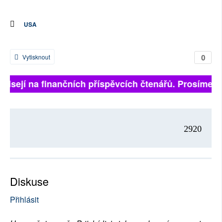
USA
0
Vytisknout
ávisejí na finančních příspěvcích čtenářů. Prosíme, př
2920
Diskuse
Přihlásit