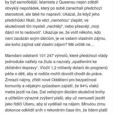
by být samolibější. Islamista z Queensu nejen zdědil
obvyklý nepořádek, který po sobě zanechali předchozí
starostové, ale také ho napravil. Ukázal, že když jeho
předchůdci říkali, že věci „nemohou“ zlepšit, ve
skutečnosti tím mysleli „nechtějí“, nebo přesněji „moji
dárci mi to nedovolí“. Ukazuje se, že volit někoho, kdo
není zavázán svým dárcům, je ve vašem vlastním zájmu,
ale koho zajímá
váš
vlastní zájem? Mě určitě ne…
Mamdani odstranil 101 247 výmolů, které předchozí vlády
jednoduše natřely na žluto a nazvaly „opatřeními ke
zklidnění dopravy“. Vložil 1,2 miliardy dolarů do programů
péče o děti, aby si rodiče mohli dovolit chodit do práce.
Zmrazil nájmy, zřídil nové Oddělení pro bezpečnost
komunity a nějakým způsobem zajistil, že 94% vlaků
metra jezdí na čas. Dal veřejným školám skutečné knihy
a učitelům výrazné zvýšení platů, aby už nemuseli jezdit
jako řidiči Uberu, aby si vydělali na nájem. Minulou zimu
dokonce odklidil sníh v rekordním čase tím, že lidem platil