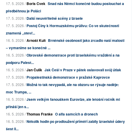
17. 5. 2026 /
Boris Cvek
Snad nás Němci konečně budou poslouchat a
předběhnou je Poláci
17. 5. 2026 /
Další neuvěřitelné scény z Izraele
17. 5. 2026 /
Postoj Číny k Hormuzskému průlivu: Co ve skutečnosti
znamená „otevř...
16. 5. 2026 /
Arnošt Kult
Brněnské osobnosti jako zrcadlo naší malosti
– vymaníme se konečně ...
16. 5. 2026 /
Obrovské demonstrace proti izraelskému vraždění a na
podporu Palest...
16. 5. 2026 /
Jan Čulík
Jak Češi v Praze v pátek oslavovali svůj útlak
17. 5. 2026 /
Propalestinská demonstrace v pražské Kaprovce
17. 5. 2026 /
Možná to tak nevypadá, ale na obzoru se rýsuje naděje:
moc Trumpa, ...
16. 5. 2026 /
Jsem velkým fanouškem Eurovize, ale letošní ročník mi
přináší jen s...
16. 5. 2026 /
Thomas Franke
O alfa samcích a dronech
16. 5. 2026 /
Několik hodin po prodloužení příměří zabily izraelské údery
šest li...