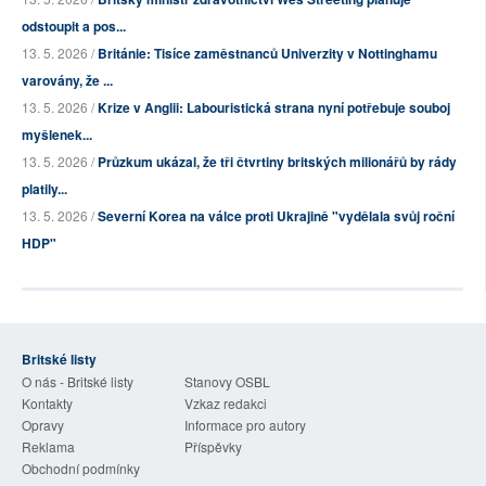
odstoupit a pos...
13. 5. 2026 /
Británie: Tisíce zaměstnanců Univerzity v Nottinghamu
varovány, že ...
13. 5. 2026 /
Krize v Anglii: Labouristická strana nyní potřebuje souboj
myšlenek...
13. 5. 2026 /
Průzkum ukázal, že tři čtvrtiny britských milionářů by rády
platily...
13. 5. 2026 /
Severní Korea na válce proti Ukrajině "vydělala svůj roční
HDP"
Britské listy
O nás - Britské listy
Stanovy OSBL
Kontakty
Vzkaz redakci
Opravy
Informace pro autory
Reklama
Příspěvky
Obchodní podmínky