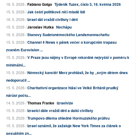
16. 5. 2026 /
Fabiano Golgo
Týdeník Tuzex, číslo 3, 16. května 2026
15. 5. 2026 /
Jak čeští politikové ničí mladé lidi
16. 5. 2026 /
Izrael dál vraždí civilisty i děti
15. 5. 2026 /
Jaroslav Hutka
Nechápu
16. 5. 2026 /
Stanovy Sudetoněmeckého Landsmannschaftu
15. 5. 2026 /
Channel 4 News v pátek večer o korupčním trapasu
zvaném Eurovision ...
15. 5. 2026 /
V Praze jsou nájmy v Evropě rekordně nejvyšší v poměru k
minimální...
15. 5. 2026 /
Německý kancléř Merz prohlásil, že by „svým dětem dnes
nedoporučil ...
15. 5. 2026 /
Charitativní organizace hlásí ve Velké Británii prudký
nárůst počtu...
14. 5. 2026 /
Thomas Franke
Izraelvize
15. 5. 2026 /
Izraelci dále vraždí děti a další civilisty
15. 5. 2026 /
Trumpovo dilema ohledně Hormuzského průlivu
15. 5. 2026 /
Izrael oznámil, že zažaluje New York Times za článek o
sexuálním zn...