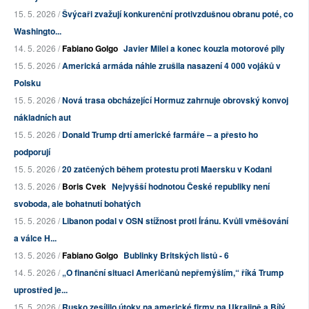
15. 5. 2026 /
Švýcaři zvažují konkurenční protivzdušnou obranu poté, co
Washingto...
14. 5. 2026 /
Fabiano Golgo
Javier Milei a konec kouzla motorové pily
15. 5. 2026 /
Americká armáda náhle zrušila nasazení 4 000 vojáků v
Polsku
15. 5. 2026 /
Nová trasa obcházející Hormuz zahrnuje obrovský konvoj
nákladních aut
15. 5. 2026 /
Donald Trump drtí americké farmáře – a přesto ho
podporují
15. 5. 2026 /
20 zatčených během protestu proti Maersku v Kodani
13. 5. 2026 /
Boris Cvek
Nejvyšší hodnotou České republiky není
svoboda, ale bohatnutí bohatých
15. 5. 2026 /
Libanon podal v OSN stížnost proti Íránu. Kvůli vměšování
a válce H...
13. 5. 2026 /
Fabiano Golgo
Bublinky Britských listů - 6
14. 5. 2026 /
„O finanční situaci Američanů nepřemýšlím,“ říká Trump
uprostřed je...
15. 5. 2026 /
Rusko zesílilo útoky na americké firmy na Ukrajině a Bílý