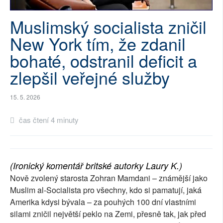
SOCIÁLNÍ SÍTĚ
Muslimský socialista zničil
RUBRIKY
New York tím, že zdanil
bohaté, odstranil deficit a
PLNÁ VERZE STRÁNEK
zlepšil veřejné služby
15. 5. 2026
čas čtení 4 minuty
(Ironický komentář britské autorky Laury K.)
Nově zvolený starosta Zohran Mamdani – známější jako
Muslim al-Socialista pro všechny, kdo si pamatují, jaká
Amerika kdysi bývala – za pouhých 100 dní vlastními
silami zničil největší peklo na Zemi, přesně tak, jak před