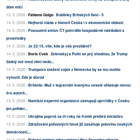
dům mlčí
12. 5. 2026 /
Fabiano Golgo
Bublinky Britských listů - 5
14. 5. 2026 /
Nejhorší vláda v historii Česka i v ekonomické oblasti
14. 5. 2026 /
Posouzení smluv ČT potvrdilo hospodárné nakládání s
prostředky
14. 5. 2026 /
Je 22:15, víte, kde je váš prezident?
14. 5. 2026 /
Boris Cvek
Zelenskyj a Putin se prý shodnou, že Trump
žádný mír mezi nimi nedo...
14. 5. 2026 /
Trumpovo stažení vojsk z Německa by se mu mohlo
vymstít. Zde je důvod
14. 5. 2026 /
Británie: Muž v legračním kostýmu vesele ohlašuje novou
éru autorit...
14. 5. 2026 /
Namísto expertní organizace zastupují uprchlíky v Česku
jen pofider...
13. 5. 2026 /
Ukrajina poprvé za tři roky na frontě přebírá iniciativu
13. 5. 2026 /
Zdražování pohonných hmot již zasahuje polovinu českých
domácností,...
13. 5. 2026 /
Britský ministr zdravotnictví Wes Streeting plánuje