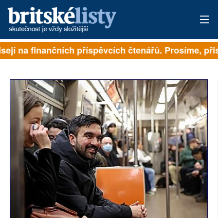
sejí na finančních příspěvcích čtenářů. Prosíme, přisp
PŘIHLÁSIT
AKTUÁLNÍ VYDÁNÍ
ARCHIV
ROZHOVORY
TÉMATA
NEJČTENĚJŠÍ ZA 7 DNÍ
AUTOŘI
PŘÍSPĚVKY NA PROVOZ