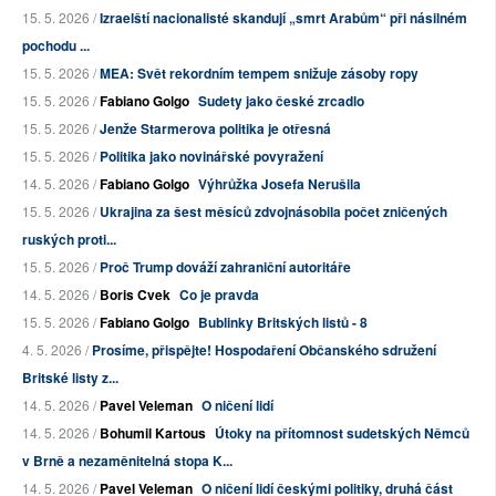
15. 5. 2026 /
Izraelští nacionalisté skandují „smrt Arabům“ při násilném
pochodu ...
15. 5. 2026 /
MEA: Svět rekordním tempem snižuje zásoby ropy
15. 5. 2026 /
Fabiano Golgo
Sudety jako české zrcadlo
15. 5. 2026 /
Jenže Starmerova politika je otřesná
15. 5. 2026 /
Politika jako novinářské povyražení
14. 5. 2026 /
Fabiano Golgo
Výhrůžka Josefa Nerušila
15. 5. 2026 /
Ukrajina za šest měsíců zdvojnásobila počet zničených
ruských proti...
15. 5. 2026 /
Proč Trump dováží zahraniční autoritáře
14. 5. 2026 /
Boris Cvek
Co je pravda
15. 5. 2026 /
Fabiano Golgo
Bublinky Britských listů - 8
4. 5. 2026 /
Prosíme, přispějte! Hospodaření Občanského sdružení
Britské listy z...
14. 5. 2026 /
Pavel Veleman
O ničení lidí
14. 5. 2026 /
Bohumil Kartous
Útoky na přítomnost sudetských Němců
v Brně a nezaměnitelná stopa K...
14. 5. 2026 /
Pavel Veleman
O ničení lidí českými politiky, druhá část