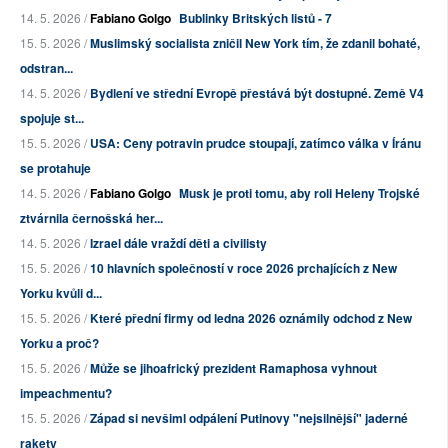
14. 5. 2026 /
Fabiano Golgo
Bublinky Britských listů - 7
15. 5. 2026 /
Muslimský socialista zničil New York tím, že zdanil bohaté,
odstran...
14. 5. 2026 /
Bydlení ve střední Evropě přestává být dostupné. Země V4
spojuje st...
15. 5. 2026 /
USA: Ceny potravin prudce stoupají, zatímco válka v Íránu
se protahuje
14. 5. 2026 /
Fabiano Golgo
Musk je proti tomu, aby roli Heleny Trojské
ztvárnila černošská her...
14. 5. 2026 /
Izrael dále vraždí děti a civilisty
15. 5. 2026 /
10 hlavních společností v roce 2026 prchajících z New
Yorku kvůli d...
15. 5. 2026 /
Které přední firmy od ledna 2026 oznámily odchod z New
Yorku a proč?
15. 5. 2026 /
Může se jihoafrický prezident Ramaphosa vyhnout
impeachmentu?
15. 5. 2026 /
Západ si nevšiml odpálení Putinovy "nejsilnější" jaderné
rakety