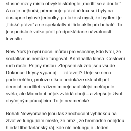
slušné mzdy místo obvyklé strategie „modlit se a doufat“.
A co je nejhorší, přeměňuje prázdné luxusní byty na
dostupné bytové jednotky, protože si myslí, že bydlení je
„lidské právo“ a ne spekulativní třída aktiv pro bohaté. To
je v podstatě válka proti předpokládané návratnosti
investic.
New York je nyní noční můrou pro všechny, kdo tvrdí, že
socialismus nemůže fungovat. Kriminalita klesá. Cestovní
ruch roste. Příjmy rostou. Zlepšení služeb jsou všude.
Dokonce i krysy vypadají… zdravěji? Děje se něco
podezřelého, protože nikdo nedokáže skloubit pět
denních modliteb s řízením nejchaotičtější metropole
světa, ale Mamdani nějak zvládá obojí – a zlepšuje život
obyčejným pracujícím. To je neamerické.
Bohatí Newyorčané jsou tak znechuceni vyhlídkou na
život ve fungujícím městě, že hrozí, že hromadně odejdou
hledat libertariánský ráj, kde nic nefunguje. Jeden