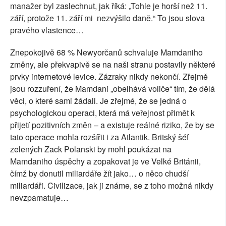
manažer byl zaslechnut, jak říká: „Tohle je horší než 11.
září, protože 11. září mi nezvýšilo daně.“ To jsou slova
pravého vlastence…
Znepokojivě 68 % Newyorčanů schvaluje Mamdaniho
změny, ale překvapivě se na naši stranu postavily některé
prvky internetové levice. Zázraky nikdy nekončí. Zřejmě
jsou rozzuření, že Mamdani „obelhává voliče“ tím, že dělá
věci, o které sami žádali. Je zřejmé, že se jedná o
psychologickou operaci, která má veřejnost přimět k
přijetí pozitivních změn – a existuje reálné riziko, že by se
tato operace mohla rozšířit i za Atlantik. Britský šéf
zelených Zack Polanski by mohl poukázat na
Mamdaniho úspěchy a zopakovat je ve Velké Británii,
čímž by donutil miliardáře žít jako… o něco chudší
miliardáři. Civilizace, jak ji známe, se z toho možná nikdy
nevzpamatuje…