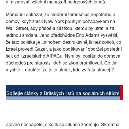
ním varovali všichni manažeři hedgeových fondů.
Mamdani dokázal, že moderní terorismus nepotřebuje
bomby, když zničil New York pouhým požadavkem na
Wall Street, aby přispěla částkou, kterou by utratila za
jedinou snídani. Jeho předchůdce Eric Adams vysvětlil,
že tato politika je „mnohem destruktivnější než cokoli, co
Izrael provedl Gaze“, a jako poděkování obdržel poslední
šek od kzraelského AIPACu. Nyní byl poslán do domova
důchodců pro starosty, kteří se zkompromitovali. Co tím
myslíte – doufáte, že je to útulek, kde zvířata utrácejí?
Zjevně nechápete, o kolik se situace zhoršuje. Skromná