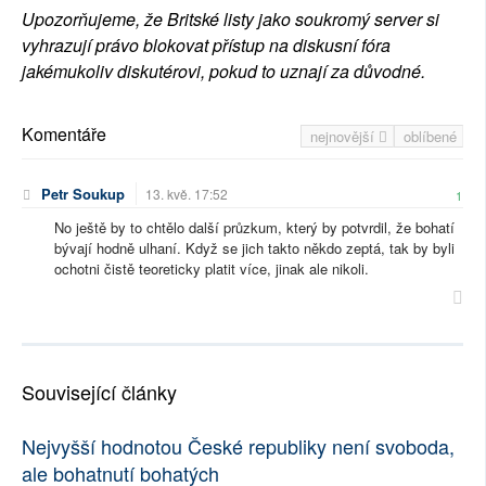
Upozorňujeme, že Britské listy jako soukromý server si
vyhrazují právo blokovat přístup na diskusní fóra
jakémukoliv diskutérovi, pokud to uznají za důvodné.
Komentáře
nejnovější
oblíbené
Petr Soukup
13. kvě. 17:52
1
No ještě by to chtělo další průzkum, který by potvrdil, že bohatí
bývají hodně ulhaní. Když se jich takto někdo zeptá, tak by byli
ochotni čistě teoreticky platit více, jinak ale nikoli.
Související články
Nejvyšší hodnotou České republiky není svoboda,
ale bohatnutí bohatých