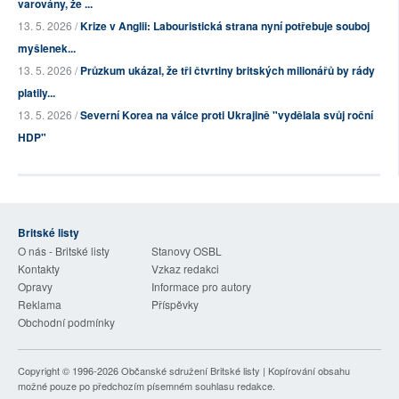
varovány, že ...
13. 5. 2026 /
Krize v Anglii: Labouristická strana nyní potřebuje souboj
myšlenek...
13. 5. 2026 /
Průzkum ukázal, že tři čtvrtiny britských milionářů by rády
platily...
13. 5. 2026 /
Severní Korea na válce proti Ukrajině "vydělala svůj roční
HDP"
Britské listy
O nás - Britské listy
Stanovy OSBL
Kontakty
Vzkaz redakci
Opravy
Informace pro autory
Reklama
Příspěvky
Obchodní podmínky
Copyright © 1996-2026
Občanské sdružení Britské listy
| Kopírování obsahu
možné pouze po předchozím písemném souhlasu redakce.