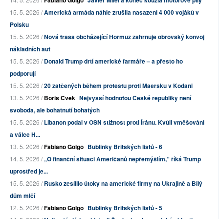
Fabiano Golgo
Javier Milei a konec kouzla motorové pily
15. 5. 2026 /
Americká armáda náhle zrušila nasazení 4 000 vojáků v
Polsku
15. 5. 2026 /
Nová trasa obcházející Hormuz zahrnuje obrovský konvoj
nákladních aut
15. 5. 2026 /
Donald Trump drtí americké farmáře – a přesto ho
podporují
15. 5. 2026 /
20 zatčených během protestu proti Maersku v Kodani
13. 5. 2026 /
Boris Cvek
Nejvyšší hodnotou České republiky není
svoboda, ale bohatnutí bohatých
15. 5. 2026 /
Libanon podal v OSN stížnost proti Íránu. Kvůli vměšování
a válce H...
13. 5. 2026 /
Fabiano Golgo
Bublinky Britských listů - 6
14. 5. 2026 /
„O finanční situaci Američanů nepřemýšlím,“ říká Trump
uprostřed je...
15. 5. 2026 /
Rusko zesílilo útoky na americké firmy na Ukrajině a Bílý
dům mlčí
12. 5. 2026 /
Fabiano Golgo
Bublinky Britských listů - 5