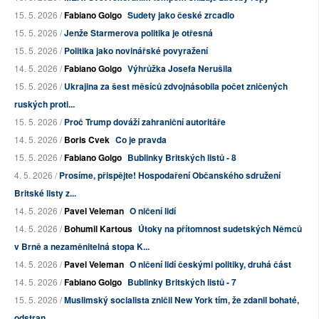
15. 5. 2026 /
Fabiano Golgo
Sudety jako české zrcadlo
15. 5. 2026 /
Jenže Starmerova politika je otřesná
15. 5. 2026 /
Politika jako novinářské povyražení
14. 5. 2026 /
Fabiano Golgo
Výhrůžka Josefa Nerušila
15. 5. 2026 /
Ukrajina za šest měsíců zdvojnásobila počet zničených
ruských proti...
15. 5. 2026 /
Proč Trump dováží zahraniční autoritáře
14. 5. 2026 /
Boris Cvek
Co je pravda
15. 5. 2026 /
Fabiano Golgo
Bublinky Britských listů - 8
4. 5. 2026 /
Prosíme, přispějte! Hospodaření Občanského sdružení
Britské listy z...
14. 5. 2026 /
Pavel Veleman
O ničení lidí
14. 5. 2026 /
Bohumil Kartous
Útoky na přítomnost sudetských Němců
v Brně a nezaměnitelná stopa K...
14. 5. 2026 /
Pavel Veleman
O ničení lidí českými politiky, druhá část
14. 5. 2026 /
Fabiano Golgo
Bublinky Britských listů - 7
15. 5. 2026 /
Muslimský socialista zničil New York tím, že zdanil bohaté,
odstran...