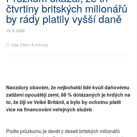
čtvrtiny britských milionářů
SOCIÁLNÍ SÍTĚ
by rády platily vyšší daně
RUBRIKY
13. 5. 2026
PLNÁ VERZE STRÁNEK
čas čtení 4 minuty
Navzdory obavám, že nejbohatší lidé kvůli daňovému
zatížení opouštějí zemi, 88 % dotázaných je hrdých na
to, že žijí ve Velké Británii, a bylo by ochotno platit
více na financování veřejných služeb
Podle průzkumu je devět z deseti britských milionářů