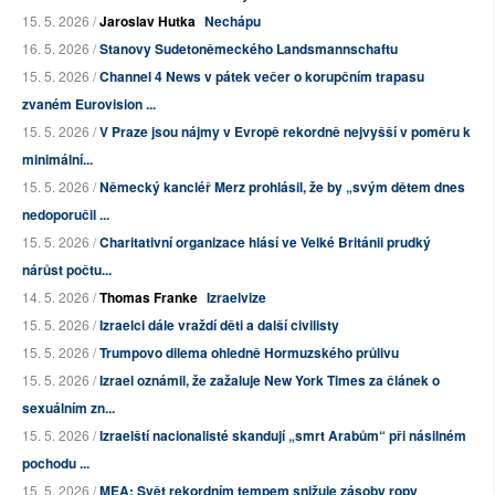
15. 5. 2026 /
Jaroslav Hutka
Nechápu
16. 5. 2026 /
Stanovy Sudetoněmeckého Landsmannschaftu
15. 5. 2026 /
Channel 4 News v pátek večer o korupčním trapasu
zvaném Eurovision ...
15. 5. 2026 /
V Praze jsou nájmy v Evropě rekordně nejvyšší v poměru k
minimální...
15. 5. 2026 /
Německý kancléř Merz prohlásil, že by „svým dětem dnes
nedoporučil ...
15. 5. 2026 /
Charitativní organizace hlásí ve Velké Británii prudký
nárůst počtu...
14. 5. 2026 /
Thomas Franke
Izraelvize
15. 5. 2026 /
Izraelci dále vraždí děti a další civilisty
15. 5. 2026 /
Trumpovo dilema ohledně Hormuzského průlivu
15. 5. 2026 /
Izrael oznámil, že zažaluje New York Times za článek o
sexuálním zn...
15. 5. 2026 /
Izraelští nacionalisté skandují „smrt Arabům“ při násilném
pochodu ...
15. 5. 2026 /
MEA: Svět rekordním tempem snižuje zásoby ropy