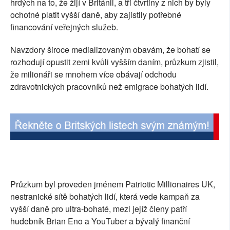
hrdých na to, že žijí v Británii, a tři čtvrtiny z nich by byly
ochotné platit vyšší daně, aby zajistily potřebné
financování veřejných služeb.
Navzdory široce medializovaným obavám, že bohatí se
rozhodují opustit zemi kvůli vyšším daním, průzkum zjistil,
že milionáři se mnohem více obávají odchodu
zdravotnických pracovníků než emigrace bohatých lidí.
Průzkum byl proveden jménem Patriotic Millionaires UK,
nestranické sítě bohatých lidí, která vede kampaň za
vyšší daně pro ultra-bohaté, mezi jejíž členy patří
hudebník Brian Eno a YouTuber a bývalý finanční