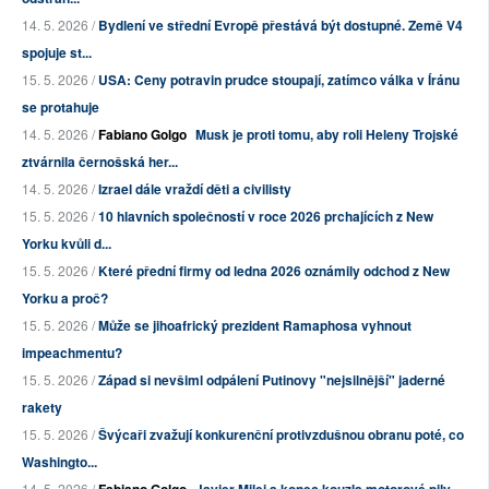
14. 5. 2026 /
Bydlení ve střední Evropě přestává být dostupné. Země V4
spojuje st...
15. 5. 2026 /
USA: Ceny potravin prudce stoupají, zatímco válka v Íránu
se protahuje
14. 5. 2026 /
Fabiano Golgo
Musk je proti tomu, aby roli Heleny Trojské
ztvárnila černošská her...
14. 5. 2026 /
Izrael dále vraždí děti a civilisty
15. 5. 2026 /
10 hlavních společností v roce 2026 prchajících z New
Yorku kvůli d...
15. 5. 2026 /
Které přední firmy od ledna 2026 oznámily odchod z New
Yorku a proč?
15. 5. 2026 /
Může se jihoafrický prezident Ramaphosa vyhnout
impeachmentu?
15. 5. 2026 /
Západ si nevšiml odpálení Putinovy "nejsilnější" jaderné
rakety
15. 5. 2026 /
Švýcaři zvažují konkurenční protivzdušnou obranu poté, co
Washingto...
14. 5. 2026 /