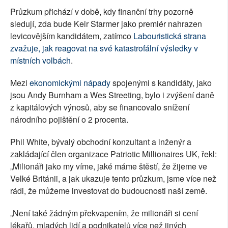
Průzkum přichází v době, kdy finanční trhy pozorně
sledují, zda bude Keir Starmer jako premiér nahrazen
levicovějším kandidátem, zatímco
Labouristická strana
zvažuje, jak reagovat na své katastrofální výsledky v
místních volbách
.
Mezi
ekonomickými nápady
spojenými s kandidáty, jako
jsou Andy Burnham a Wes Streeting, bylo i zvýšení daně
z kapitálových výnosů, aby se financovalo snížení
národního pojištění o 2 procenta.
Phil White, bývalý obchodní konzultant a inženýr a
zakládající člen organizace Patriotic Millionaires UK, řekl:
„Milionáři jako my víme, jaké máme štěstí, že žijeme ve
Velké Británii, a jak ukazuje tento průzkum, jsme více než
rádi, že můžeme investovat do budoucnosti naší země.
„Není také žádným překvapením, že milionáři si cení
lékařů, mladých lidí a podnikatelů více než jiných