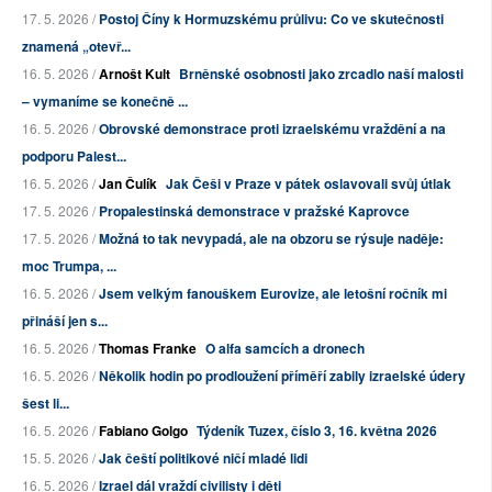
17. 5. 2026 /
Postoj Číny k Hormuzskému průlivu: Co ve skutečnosti
znamená „otevř...
16. 5. 2026 /
Arnošt Kult
Brněnské osobnosti jako zrcadlo naší malosti
– vymaníme se konečně ...
16. 5. 2026 /
Obrovské demonstrace proti izraelskému vraždění a na
podporu Palest...
16. 5. 2026 /
Jan Čulík
Jak Češi v Praze v pátek oslavovali svůj útlak
17. 5. 2026 /
Propalestinská demonstrace v pražské Kaprovce
17. 5. 2026 /
Možná to tak nevypadá, ale na obzoru se rýsuje naděje:
moc Trumpa, ...
16. 5. 2026 /
Jsem velkým fanouškem Eurovize, ale letošní ročník mi
přináší jen s...
16. 5. 2026 /
Thomas Franke
O alfa samcích a dronech
16. 5. 2026 /
Několik hodin po prodloužení příměří zabily izraelské údery
šest li...
16. 5. 2026 /
Fabiano Golgo
Týdeník Tuzex, číslo 3, 16. května 2026
15. 5. 2026 /
Jak čeští politikové ničí mladé lidi
16. 5. 2026 /
Izrael dál vraždí civilisty i děti