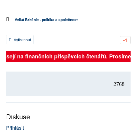
Velká Británie - politika a společnost
-1
Vytisknout
ávisejí na finančních příspěvcích čtenářů. Prosíme, př
2768
Diskuse
Přihlásit