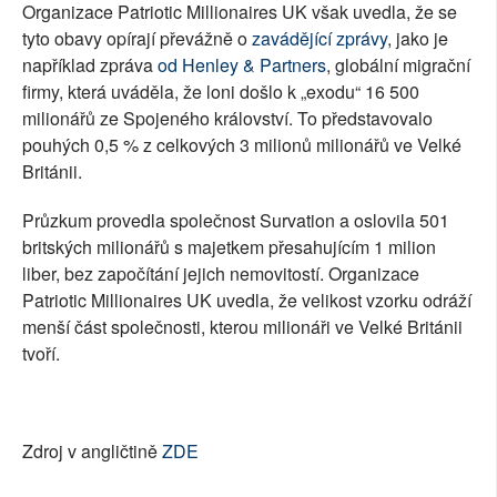
Organizace Patriotic Millionaires UK však uvedla, že se
tyto obavy opírají převážně o
zavádějící zprávy
, jako je
například zpráva
od Henley & Partners
, globální migrační
firmy, která uváděla, že loni došlo k „exodu“ 16 500
milionářů ze Spojeného království. To představovalo
pouhých 0,5 % z celkových 3 milionů milionářů ve Velké
Británii.
Průzkum provedla společnost Survation a oslovila 501
britských milionářů s majetkem přesahujícím 1 milion
liber, bez započítání jejich nemovitostí. Organizace
Patriotic Millionaires UK uvedla, že velikost vzorku odráží
menší část společnosti, kterou milionáři ve Velké Británii
tvoří.
Zdroj v angličtině
ZDE