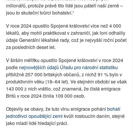
milionářů, protože právě tito lidé jsou páteří naší země –
jsou to skuteční tvůrci bohatství.“
V roce 2024 opustilo Spojené království více než 4 000
lékařů, aby mohli praktikovat v zahraničí, jak loni odhalily
údaje Generální lékařské rady, což je nejvyšší roční počet
za posledních deset let.
V širším měřítku opustilo Spojené království v roce 2024
podle
nejnovějších údajů Úřadu pro národní statistiku
přibližně 257 000 britských občanů, z nichž 91 % bylo v
produktivním věku (18–64 let). Ve stejném období se však
143 000 z nich vrátilo, což znamená, že čistá emigrace
Britů v roce 2024 činila 109 000 osob.
Objevily se obavy, že tuto vlnu emigrace pohání
bohatí
jednotlivci opouštějící zemi
kvůli rostoucím daním, stejně
jako mladí lidé hledající práci.