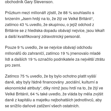
obchodník Gary Stevenson.
Průzkum mezi milionáři zjistil, že 88 % souhlasilo s
tvrzením „Jsem hrdý na to, že žiji ve Velké Británii“,
zatímco 43 % uvedlo, že skupinou, o jejíž odchod z
Británie se z hlediska dopadu obávají nejvíce, jsou lékaři
a další kvalifikovaný zdravotnický personál.
Pouze 9 % uvedlo, že se nejvíce obávají odchodu
milionářů do zahraničí, zatímco 19 % jmenovalo mladé
lidi a dalších 19 % označilo podnikatele za největší ztrátu
pro zemi.
Zatímco 75 % uvedlo, že by bylo ochotno platit vyšší
daně, aby byly řádně financovány „sociální, kulturní a
ekonomické atributy“, díky nimž jsou hrdí na to, že žijí ve
Velké Británii, 64 % také uvedlo, že vláda by měla zvýšit
daně z kapitálu a majetku nejbohatších jednotlivců, aby
se snížilo daňové zatížení všech ostatních.