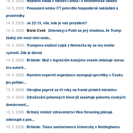
14. 5. 2026 /
Nejhorší vláda v historii Česka i v ekonomické oblasti
14. 5. 2026 /
Posouzení smluv ČT potvrdilo hospodárné nakládání s
prostředky
14. 5. 2026 /
Je 22:15, víte, kde je váš prezident?
14. 5. 2026 /
Boris Cvek
Zelenskyj a Putin se prý shodnou, že Trump
žádný mír mezi nimi nedo...
14. 5. 2026 /
Trumpovo stažení vojsk z Německa by se mu mohlo
vymstít. Zde je důvod
14. 5. 2026 /
Británie: Muž v legračním kostýmu vesele ohlašuje novou
éru autorit...
14. 5. 2026 /
Namísto expertní organizace zastupují uprchlíky v Česku
jen pofider...
13. 5. 2026 /
Ukrajina poprvé za tři roky na frontě přebírá iniciativu
13. 5. 2026 /
Zdražování pohonných hmot již zasahuje polovinu českých
domácností,...
13. 5. 2026 /
Britský ministr zdravotnictví Wes Streeting plánuje
odstoupit a pos...
13. 5. 2026 /
Británie: Tisíce zaměstnanců Univerzity v Nottinghamu