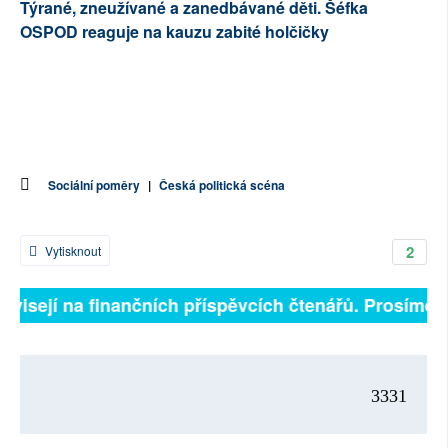
Týrané, zneužívané a zanedbávané děti. Šéfka
OSPOD reaguje na kauzu zabité holčičky
Sociální poměry
|
Česká politická scéna
2
Vytisknout
ávisejí na finančních příspěvcích čtenářů. Prosíme, p
3331