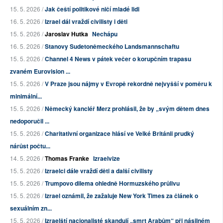
15. 5. 2026 /
Jak čeští politikové ničí mladé lidi
16. 5. 2026 /
Izrael dál vraždí civilisty i děti
15. 5. 2026 /
Jaroslav Hutka
Nechápu
16. 5. 2026 /
Stanovy Sudetoněmeckého Landsmannschaftu
15. 5. 2026 /
Channel 4 News v pátek večer o korupčním trapasu
zvaném Eurovision ...
15. 5. 2026 /
V Praze jsou nájmy v Evropě rekordně nejvyšší v poměru k
minimální...
15. 5. 2026 /
Německý kancléř Merz prohlásil, že by „svým dětem dnes
nedoporučil ...
15. 5. 2026 /
Charitativní organizace hlásí ve Velké Británii prudký
nárůst počtu...
14. 5. 2026 /
Thomas Franke
Izraelvize
15. 5. 2026 /
Izraelci dále vraždí děti a další civilisty
15. 5. 2026 /
Trumpovo dilema ohledně Hormuzského průlivu
15. 5. 2026 /
Izrael oznámil, že zažaluje New York Times za článek o
sexuálním zn...
15. 5. 2026 /
Izraelští nacionalisté skandují „smrt Arabům“ při násilném