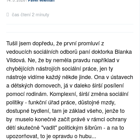
Pavel Veleman
SOCIÁLNÍ SÍTĚ
čas čtení 2 minuty
RUBRIKY
PLNÁ VERZE STRÁNEK
Tušil jsem dopředu, že první promluví z
vedoucích sociálních odborů paní doktorka Blanka
Vildová. Ne, že by neměla pravdu například v
chybějících nástrojích sociální práce, jen ty
nástroje vidíme každý někde jinde. Ona v ústavech
a dětských domovech, já v daleko širší posílení
pomocí rodinám. Komplexní, širší změna sociální
politiky - funkční úřad práce, důstojné mzdy,
dostupné bydlení, tam je základ všeho, jenže to
by muselo konečně začít právě v rámci ochrany
dětí skutečně "vadit" politickým šíbrům - a na to
upozorňovat, to je opravdu o hubu...