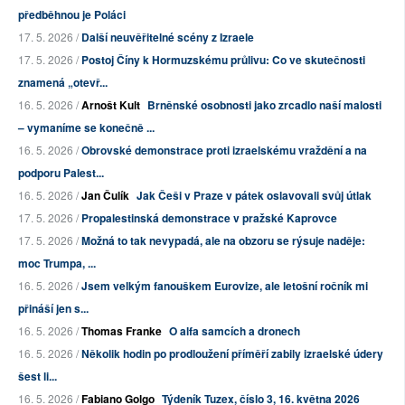
předběhnou je Poláci
17. 5. 2026 /
Další neuvěřitelné scény z Izraele
17. 5. 2026 /
Postoj Číny k Hormuzskému průlivu: Co ve skutečnosti
znamená „otevř...
16. 5. 2026 /
Arnošt Kult
Brněnské osobnosti jako zrcadlo naší malosti
– vymaníme se konečně ...
16. 5. 2026 /
Obrovské demonstrace proti izraelskému vraždění a na
podporu Palest...
16. 5. 2026 /
Jan Čulík
Jak Češi v Praze v pátek oslavovali svůj útlak
17. 5. 2026 /
Propalestinská demonstrace v pražské Kaprovce
17. 5. 2026 /
Možná to tak nevypadá, ale na obzoru se rýsuje naděje:
moc Trumpa, ...
16. 5. 2026 /
Jsem velkým fanouškem Eurovize, ale letošní ročník mi
přináší jen s...
16. 5. 2026 /
Thomas Franke
O alfa samcích a dronech
16. 5. 2026 /
Několik hodin po prodloužení příměří zabily izraelské údery
šest li...
16. 5. 2026 /
Fabiano Golgo
Týdeník Tuzex, číslo 3, 16. května 2026