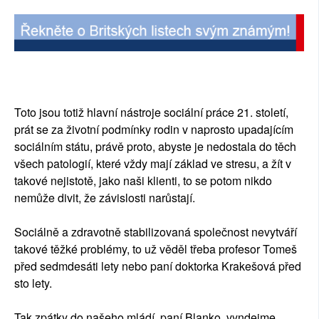
Toto jsou totiž hlavní nástroje sociální práce 21. století,
prát se za životní podmínky rodin v naprosto upadajícím
sociálním státu, právě proto, abyste je nedostala do těch
všech patologií, které vždy mají základ ve stresu, a žít v
takové nejistotě, jako naši klienti, to se potom nikdo
nemůže divit, že závislosti narůstají.
Sociálně a zdravotně stabilizovaná společnost nevytváří
takové těžké problémy, to už věděl třeba profesor Tomeš
před sedmdesáti lety nebo paní doktorka Krakešová před
sto lety.
Tak zpátky do našeho mládí, paní Blanko, vyndejme