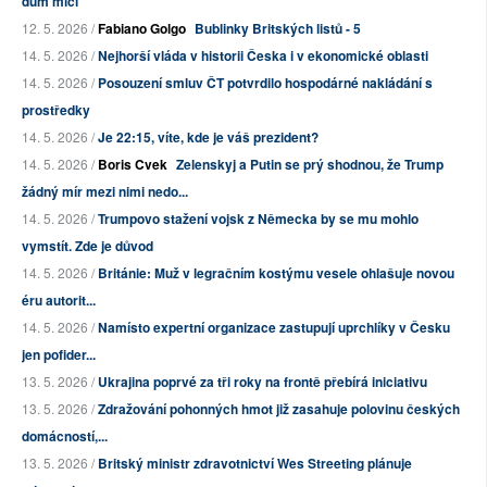
dům mlčí
12. 5. 2026 /
Fabiano Golgo
Bublinky Britských listů - 5
14. 5. 2026 /
Nejhorší vláda v historii Česka i v ekonomické oblasti
14. 5. 2026 /
Posouzení smluv ČT potvrdilo hospodárné nakládání s
prostředky
14. 5. 2026 /
Je 22:15, víte, kde je váš prezident?
14. 5. 2026 /
Boris Cvek
Zelenskyj a Putin se prý shodnou, že Trump
žádný mír mezi nimi nedo...
14. 5. 2026 /
Trumpovo stažení vojsk z Německa by se mu mohlo
vymstít. Zde je důvod
14. 5. 2026 /
Británie: Muž v legračním kostýmu vesele ohlašuje novou
éru autorit...
14. 5. 2026 /
Namísto expertní organizace zastupují uprchlíky v Česku
jen pofider...
13. 5. 2026 /
Ukrajina poprvé za tři roky na frontě přebírá iniciativu
13. 5. 2026 /
Zdražování pohonných hmot již zasahuje polovinu českých
domácností,...
13. 5. 2026 /
Britský ministr zdravotnictví Wes Streeting plánuje