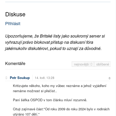
Diskuse
Přihlásit
Upozorňujeme, že Britské listy jako soukromý server si
vyhrazují právo blokovat přístup na diskusní fóra
jakémukoliv diskutérovi, pokud to uznají za důvodné.
Komentáře
nejnovější
oblíbené
Petr Soukup
14. kvě. 13:28
0
Kritizujete někoho, koho my vůbec neznáme a jehož vyjádření
nemáme možnost si přečíst..
Paní šéfka OSPOD v tom článku mluví rozumně.
Cituji zajímavé část:"Od roku 2009 do roku 2024 bylo v rodinách
utýráno 107 dětí."