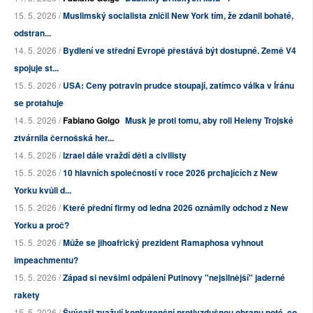
15. 5. 2026 /
Muslimský socialista zničil New York tím, že zdanil bohaté,
odstran...
14. 5. 2026 /
Bydlení ve střední Evropě přestává být dostupné. Země V4
spojuje st...
15. 5. 2026 /
USA: Ceny potravin prudce stoupají, zatímco válka v Íránu
se protahuje
14. 5. 2026 /
Fabiano Golgo
Musk je proti tomu, aby roli Heleny Trojské
ztvárnila černošská her...
14. 5. 2026 /
Izrael dále vraždí děti a civilisty
15. 5. 2026 /
10 hlavních společností v roce 2026 prchajících z New
Yorku kvůli d...
15. 5. 2026 /
Které přední firmy od ledna 2026 oznámily odchod z New
Yorku a proč?
15. 5. 2026 /
Může se jihoafrický prezident Ramaphosa vyhnout
impeachmentu?
15. 5. 2026 /
Západ si nevšiml odpálení Putinovy "nejsilnější" jaderné
rakety
15. 5. 2026 /
Švýcaři zvažují konkurenční protivzdušnou obranu poté, co