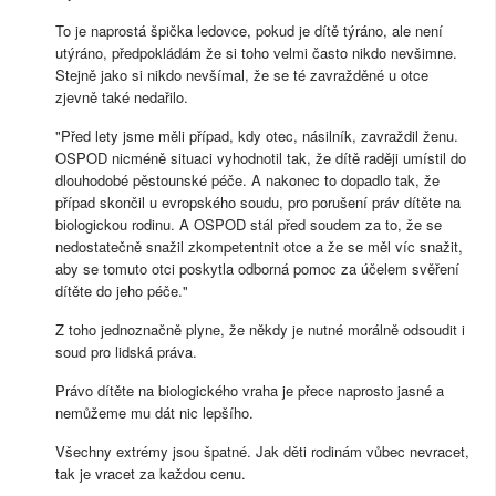
To je naprostá špička ledovce, pokud je dítě týráno, ale není
utýráno, předpokládám že si toho velmi často nikdo nevšimne.
Stejně jako si nikdo nevšímal, že se té zavražděné u otce
zjevně také nedařilo.
"Před lety jsme měli případ, kdy otec, násilník, zavraždil ženu.
OSPOD nicméně situaci vyhodnotil tak, že dítě raději umístil do
dlouhodobé pěstounské péče. A nakonec to dopadlo tak, že
případ skončil u evropského soudu, pro porušení práv dítěte na
biologickou rodinu. A OSPOD stál před soudem za to, že se
nedostatečně snažil zkompetentnit otce a že se měl víc snažit,
aby se tomuto otci poskytla odborná pomoc za účelem svěření
dítěte do jeho péče."
Z toho jednoznačně plyne, že někdy je nutné morálně odsoudit i
soud pro lidská práva.
Právo dítěte na biologického vraha je přece naprosto jasné a
nemůžeme mu dát nic lepšího.
Všechny extrémy jsou špatné. Jak děti rodinám vůbec nevracet,
tak je vracet za každou cenu.