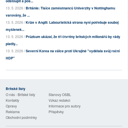
odstoupit a pos...
13. 5. 2026 /
Británie: Tisíce zaměstnanců Univerzity v Nottinghamu
varovány, že ...
13. 5. 2026 /
Krize v Anglii: Labouristická strana nyní potřebuje souboj
myšlenek...
13. 5. 2026 /
Průzkum ukázal, že tři čtvrtiny britských milionářů by rády
platily...
13. 5. 2026 /
Severní Korea na válce proti Ukrajině "vydělala svůj roční
HDP"
Britské listy
O nás - Britské listy
Stanovy OSBL
Kontakty
Vzkaz redakci
Opravy
Informace pro autory
Reklama
Příspěvky
Obchodní podmínky