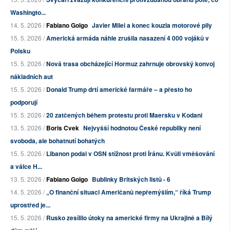
Washingto...
14. 5. 2026 /
Fabiano Golgo
Javier Milei a konec kouzla motorové pily
15. 5. 2026 /
Americká armáda náhle zrušila nasazení 4 000 vojáků v
Polsku
15. 5. 2026 /
Nová trasa obcházející Hormuz zahrnuje obrovský konvoj
nákladních aut
15. 5. 2026 /
Donald Trump drtí americké farmáře – a přesto ho
podporují
15. 5. 2026 /
20 zatčených během protestu proti Maersku v Kodani
13. 5. 2026 /
Boris Cvek
Nejvyšší hodnotou České republiky není
svoboda, ale bohatnutí bohatých
15. 5. 2026 /
Libanon podal v OSN stížnost proti Íránu. Kvůli vměšování
a válce H...
13. 5. 2026 /
Fabiano Golgo
Bublinky Britských listů - 6
14. 5. 2026 /
„O finanční situaci Američanů nepřemýšlím,“ říká Trump
uprostřed je...
15. 5. 2026 /
Rusko zesílilo útoky na americké firmy na Ukrajině a Bílý