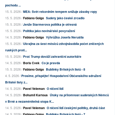
pochodu ...
15. 5. 2026 /
MEA: Svět rekordním tempem snižuje zásoby ropy
15. 5. 2026 /
Fabiano Golgo
Sudety jako české zrcadlo
15. 5. 2026 /
Jenže Starmerova politika je otřesná
15. 5. 2026 /
Politika jako novinářské povyražení
14. 5. 2026 /
Fabiano Golgo
Výhrůžka Josefa Nerušila
15. 5. 2026 /
Ukrajina za šest měsíců zdvojnásobila počet zničených
ruských proti...
15. 5. 2026 /
Proč Trump dováží zahraniční autoritáře
14. 5. 2026 /
Boris Cvek
Co je pravda
15. 5. 2026 /
Fabiano Golgo
Bublinky Britských listů - 8
4. 5. 2026 /
Prosíme, přispějte! Hospodaření Občanského sdružení
Britské listy z...
14. 5. 2026 /
Pavel Veleman
O ničení lidí
14. 5. 2026 /
Bohumil Kartous
Útoky na přítomnost sudetských Němců
v Brně a nezaměnitelná stopa K...
14. 5. 2026 /
Pavel Veleman
O ničení lidí českými politiky, druhá část
14. 5. 2026 /
Fabiano Golgo
Bublinky Britských listů - 7