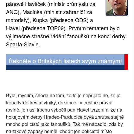
pánové Havlíček (ministr průmyslu za
ANO), Macinka (ministr zahraničí za
motoristy), Kupka (předseda ODS) a
Havel (předseda TOP09). Prvním tématem bylo
výjimečně strašné řádění fanoušků na konci derby
Sparta-Slavie.
Byla, myslím, shoda na tom, že to je nepřijatelné, že je
třeba tvrdě trestat viníky, dokonce i v trestně-právní
rovině, jen asi trochu vybočil pan Havel tvrzením, že na
hokejovém derby Hradec-Pardubice bývá zhruba stejně
mnoho policistů jako fanoušků. Tak mě napadlo, zda by
na takové zápasy neměli chodit jen policisté místo