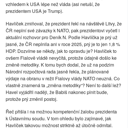
vzhledem k USA lépe než vláda (asi netuší, že
prezidentem USA je Trump).
Havlíček zmiňoval, že prezident řekl na návštěvě Litvy, že
ČR neplní své závazky k NATO, pak prezidentovi vyčetl i
aktuální rozhovor pro Deník N. Podle Havlíčka je prý už
jasné, že ČR neplnila ani v roce 2025, prý je to jen 1,8 %
HDP. Dozvíme se někdy, jak to opravdu je? Havlíček to
ovšem Fialově vládě nevyčítá, protože údajně došlo ke
změně metodiky. K tomu bych dodal, že už na podzim
Národní rozpočtová rada jasně řekla, že plánované
výdaje na obranu v režii Fialovy vlády NATO neuzná. Co
vlastně znamená ta „změna metodiky“? Není to další lež?
Havel vyjádřil naději, že Babiš nakonec plnit bude,
protože prý změnil postoj.
Řeč přišla i na možnou kompetenční žalobu prezidenta
k Ústavnímu soudu. V tom ohledu bylo zajímavé, jak
Havlíček takovou možnost striktně až útočně odmítal.