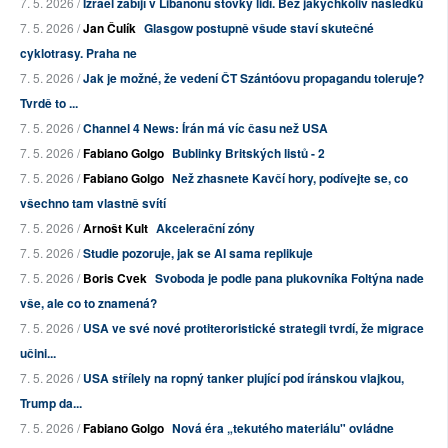
7. 5. 2026 /
Izrael zabíjí v Libanonu stovky lidí. Bez jakýchkoliv následků
7. 5. 2026 /
Jan Čulík
Glasgow postupně všude staví skutečné
cyklotrasy. Praha ne
7. 5. 2026 /
Jak je možné, že vedení ČT Szántóovu propagandu toleruje?
Tvrdě to ...
7. 5. 2026 /
Channel 4 News: Írán má víc času než USA
7. 5. 2026 /
Fabiano Golgo
Bublinky Britských listů - 2
7. 5. 2026 /
Fabiano Golgo
Než zhasnete Kavčí hory, podívejte se, co
všechno tam vlastně svítí
7. 5. 2026 /
Arnošt Kult
Akcelerační zóny
7. 5. 2026 /
Studie pozoruje, jak se AI sama replikuje
7. 5. 2026 /
Boris Cvek
Svoboda je podle pana plukovníka Foltýna nade
vše, ale co to znamená?
7. 5. 2026 /
USA ve své nové protiteroristické strategii tvrdí, že migrace
učini...
7. 5. 2026 /
USA střílely na ropný tanker plující pod íránskou vlajkou,
Trump da...
7. 5. 2026 /
Fabiano Golgo
Nová éra „tekutého materiálu" ovládne