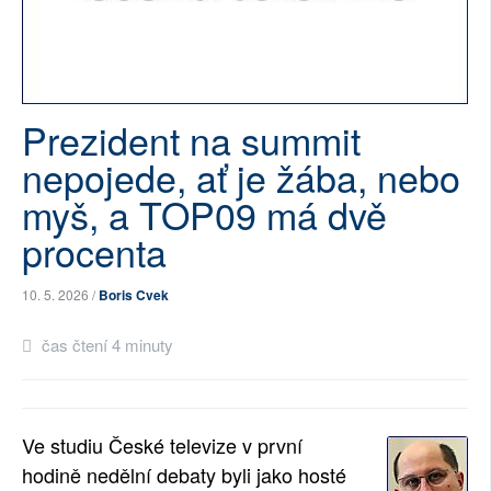
SOCIÁLNÍ SÍTĚ
RUBRIKY
Prezident na summit
PLNÁ VERZE STRÁNEK
nepojede, ať je žába, nebo
myš, a TOP09 má dvě
procenta
10. 5. 2026 /
Boris Cvek
čas čtení 4 minuty
Ve studiu České televize v první
hodině nedělní debaty byli jako hosté