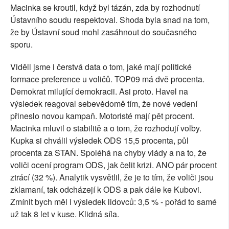
Macinka se kroutil, když byl tázán, zda by rozhodnutí
Ústavního soudu respektoval. Shoda byla snad na tom,
že by Ústavní soud mohl zasáhnout do současného
sporu.
Viděli jsme i čerstvá data o tom, jaké mají politické
formace preference u voličů. TOP09 má dvě procenta.
Demokrat milující demokracii. Asi proto. Havel na
výsledek reagoval sebevědomě tím, že nové vedení
přineslo novou kampaň. Motoristé mají pět procent.
Macinka mluvil o stabilitě a o tom, že rozhodují volby.
Kupka si chválil výsledek ODS 15,5 procenta, půl
procenta za STAN. Spoléhá na chyby vlády a na to, že
voliči ocení program ODS, jak čelit krizi. ANO pár procent
ztrácí (32 %). Analytik vysvětlil, že je to tím, že voliči jsou
zklamaní, tak odcházejí k ODS a pak dále ke Kubovi.
Zmínit bych měl i výsledek lidovců: 3,5 % - pořád to samé
už tak 8 let v kuse. Klidná síla.