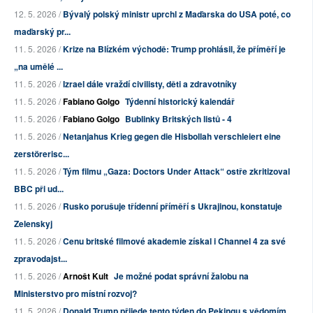
12. 5. 2026 /
Bývalý polský ministr uprchl z Maďarska do USA poté, co
maďarský pr...
11. 5. 2026 /
Krize na Blízkém východě: Trump prohlásil, že příměří je
„na umělé ...
11. 5. 2026 /
Izrael dále vraždí civilisty, děti a zdravotníky
11. 5. 2026 /
Fabiano Golgo
Týdenní historický kalendář
11. 5. 2026 /
Fabiano Golgo
Bublinky Britských listů - 4
11. 5. 2026 /
Netanjahus Krieg gegen die Hisbollah verschleiert eine
zerstörerisc...
11. 5. 2026 /
Tým filmu „Gaza: Doctors Under Attack“ ostře zkritizoval
BBC při ud...
11. 5. 2026 /
Rusko porušuje třídenní příměří s Ukrajinou, konstatuje
Zelenskyj
11. 5. 2026 /
Cenu britské filmové akademie získal i Channel 4 za své
zpravodajst...
11. 5. 2026 /
Arnošt Kult
Je možné podat správní žalobu na
Ministerstvo pro místní rozvoj?
11. 5. 2026 /
Donald Trump přijede tento týden do Pekingu s vědomím,