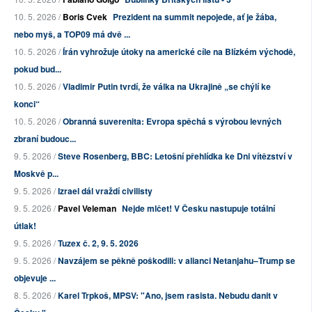
10. 5. 2026 /
Boris Cvek
Prezident na summit nepojede, ať je žába,
nebo myš, a TOP09 má dvě ...
10. 5. 2026 /
Írán vyhrožuje útoky na americké cíle na Blízkém východě,
pokud bud...
10. 5. 2026 /
Vladimir Putin tvrdí, že válka na Ukrajině „se chýlí ke
konci“
10. 5. 2026 /
Obranná suverenita: Evropa spěchá s výrobou levných
zbraní budouc...
9. 5. 2026 /
Steve Rosenberg, BBC: Letošní přehlídka ke Dni vítězství v
Moskvě p...
9. 5. 2026 /
Izrael dál vraždí civilisty
9. 5. 2026 /
Pavel Veleman
Nejde mlčet! V Česku nastupuje totální
útlak!
9. 5. 2026 /
Tuzex č. 2, 9. 5. 2026
9. 5. 2026 /
Navzájem se pěkně poškodili: v alianci Netanjahu–Trump se
objevuje ...
8. 5. 2026 /
Karel Trpkoš, MPSV: "Ano, jsem rasista. Nebudu danit v