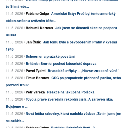
že Si má vše...
11. 5. 2026 /
Fabiano Golgo
Americké listy: Proč byl tento americký
občan zatčen a uvězněn běhe...
11. 5. 2026 /
Bohumil Kartous
Jak jsem se účastnil akce na podporu
Ruska
11. 5. 2026 /
Jan Čulík
Jak tomu bylo s osvobozením Prahy v květnu
1945
11. 5. 2026 /
Schoerner a pražské povstání
11. 5. 2026 /
Británie: Smrtící pochod labouristů doprava
11. 5. 2026 /
Pavel Tychtl
Bruselské střípky – „Návrat ztracené vůně“
11. 5. 2026 /
Timur Barotov
CSG po propadech: přehnaná panika, nebo
prozření trhu?
11. 5. 2026 /
Petr Vařeka
Reakce na text pana Poláčka
11. 5. 2026 /
Toyota právě zveřejnila rekordní čísla. A zároveň říká:
Bojujeme o ...
11. 5. 2026 /
Nová léčba rakoviny, která nadchla vědce: „Zatím jsme jen
na začátk...
10. 5. 2026 /
Fabiano Golgo
Bublinky Britských listů - 3