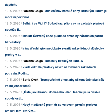
úspěchu
12. 5. 2026 /
Fabiano Golgo
Udělení novinářské ceny Britským listům je
morální povinností
12. 5. 2026 /
Selhání ve Vídni? Bojkot kazí přípravy na začátek písňové
soutěže E...
12. 5. 2026 /
Ministr Červený chce pustit do divočiny národních parků
harvestory
12. 5. 2026 /
Írán: Washington nedokáže zvrátit ani zvládnout důsledky
prohry v t...
12. 5. 2026 /
Fabiano Golgo
Bublinky Britských listů - 5
12. 5. 2026 /
Vláda odmítla pirátský návrh na zlevnění základních
potravin. Rodin...
12. 5. 2026 /
Boris Cvek
Trump zřejmě chce, aby si konečně také Irák
všiml jeho triumfů
12. 5. 2026 /
„Ústa jsou bránou do vašeho těla“: fascinující a děsivé
souvislosti...
12. 5. 2026 /
Nový maďarský premiér se ve svém prvním projevu
omluvil těm, kterým...