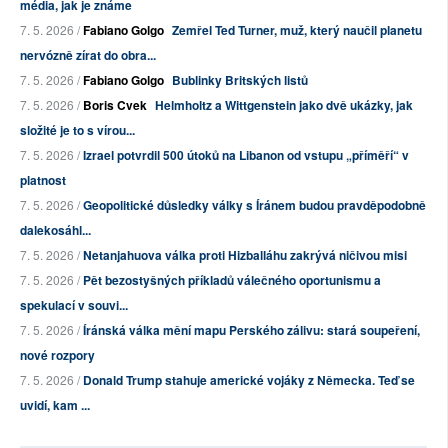
média, jak je známe
7. 5. 2026 /
Fabiano Golgo
Zemřel Ted Turner, muž, který naučil planetu
nervózně zírat do obra...
7. 5. 2026 /
Fabiano Golgo
Bublinky Britských listů
7. 5. 2026 /
Boris Cvek
Helmholtz a Wittgenstein jako dvě ukázky, jak
složité je to s vírou...
7. 5. 2026 /
Izrael potvrdil 500 útoků na Libanon od vstupu „příměří“ v
platnost
7. 5. 2026 /
Geopolitické důsledky války s Íránem budou pravděpodobně
dalekosáhl...
7. 5. 2026 /
Netanjahuova válka proti Hizballáhu zakrývá ničivou misi
7. 5. 2026 /
Pět bezostyšných příkladů válečného oportunismu a
spekulací v souvi...
7. 5. 2026 /
Íránská válka mění mapu Perského zálivu: stará soupeření,
nové rozpory
7. 5. 2026 /
Donald Trump stahuje americké vojáky z Německa. Teď se
uvidí, kam ...