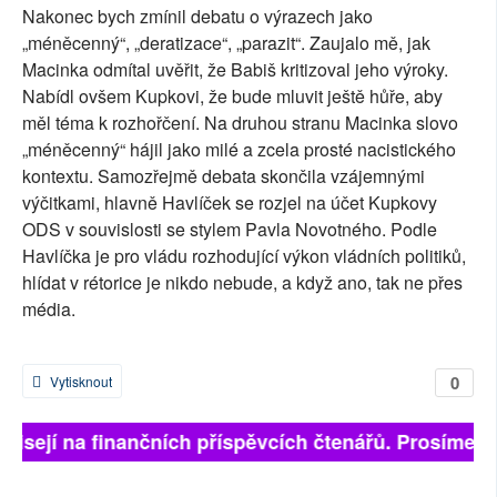
Nakonec bych zmínil debatu o výrazech jako
„méněcenný“, „deratizace“, „parazit“. Zaujalo mě, jak
Macinka odmítal uvěřit, že Babiš kritizoval jeho výroky.
Nabídl ovšem Kupkovi, že bude mluvit ještě hůře, aby
měl téma k rozhořčení. Na druhou stranu Macinka slovo
„méněcenný“ hájil jako milé a zcela prosté nacistického
kontextu. Samozřejmě debata skončila vzájemnými
výčitkami, hlavně Havlíček se rozjel na účet Kupkovy
ODS v souvislosti se stylem Pavla Novotného. Podle
Havlíčka je pro vládu rozhodující výkon vládních politiků,
hlídat v rétorice je nikdo nebude, a když ano, tak ne přes
média.
0
Vytisknout
ávisejí na finančních příspěvcích čtenářů. Prosíme, př