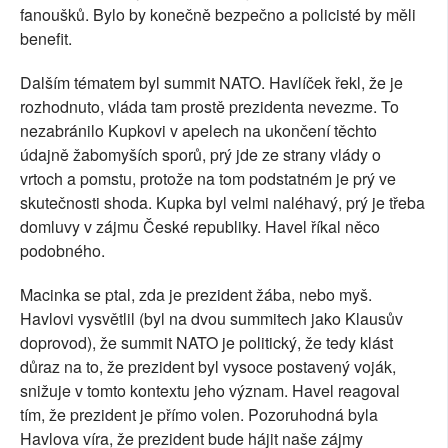
fanoušků. Bylo by konečně bezpečno a policisté by měli
benefit.
Dalším tématem byl summit NATO. Havlíček řekl, že je
rozhodnuto, vláda tam prostě prezidenta nevezme. To
nezabránilo Kupkovi v apelech na ukončení těchto
údajně žabomyších sporů, prý jde ze strany vlády o
vrtoch a pomstu, protože na tom podstatném je prý ve
skutečnosti shoda. Kupka byl velmi naléhavý, prý je třeba
domluvy v zájmu České republiky. Havel říkal něco
podobného.
Macinka se ptal, zda je prezident žába, nebo myš.
Havlovi vysvětlil (byl na dvou summitech jako Klausův
doprovod), že summit NATO je politický, že tedy klást
důraz na to, že prezident byl vysoce postavený voják,
snižuje v tomto kontextu jeho význam. Havel reagoval
tím, že prezident je přímo volen. Pozoruhodná byla
Havlova víra, že prezident bude hájit naše zájmy