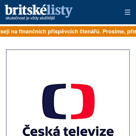
sejí na finančních příspěvcích čtenářů. Prosíme, přis
PŘIHLÁSIT
AKTUÁLNÍ VYDÁNÍ
ARCHIV
ROZHOVORY
TÉMATA
NEJČTENĚJŠÍ ZA 7 DNÍ
AUTOŘI
PŘÍSPĚVKY NA PROVOZ