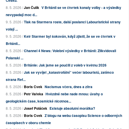
Česku."
8. 5. 2026 /
Jan Čulík
V Británii se ve čtvrtek konaly volby - a výsledky
nevypadají moc d...
9. 5. 2026 /
Tlak na Starmera roste, další poslanci Labouristické strany
volají ...
9. 5. 2026 /
Keir Starmer byl šokován, když zjistil, že se ve čtvrtek v
Británii...
8. 5. 2026 /
Channel 4 News: Volební výsledky v Británii: Zlikvidovali
Polanski ...
8. 5. 2026 /
Británie: Jak jsme se poučili z voleb v květnu 2026
8. 5. 2026 /
Jak se vyvíjel „katastrofální“ večer labouristů, zatímco
strana Ref...
8. 5. 2026 /
Boris Cvek
Nacismus včera, dnes a zítra
8. 5. 2026 /
Petr Vařeka
Hvězdné nebe nade mnou: úvahy o
geologickém čase, kosmické nicotnos...
8. 5. 2026 /
Josef Poláček
Existuje absolutní morálka?
8. 5. 2026 /
Boris Cvek
Z blogu na webu časopisu Science o odborných
časopisech v oboru chemie