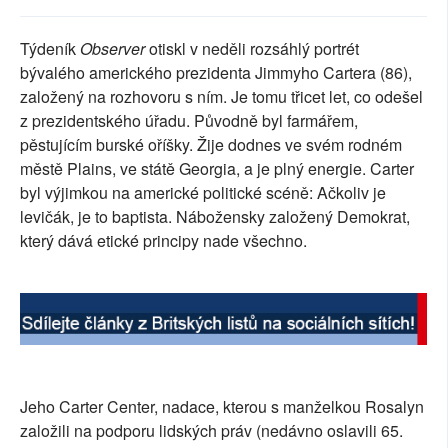
SOCIÁLNÍ SÍTĚ
Týdeník
Observer
otiskl v neděli rozsáhlý portrét
RUBRIKY
bývalého amerického prezidenta Jimmyho Cartera (86),
založený na rozhovoru s ním. Je tomu třicet let, co odešel
PLNÁ VERZE STRÁNEK
z prezidentského úřadu. Původně byl farmářem,
pěstujícím burské oříšky. Žije dodnes ve svém rodném
městě Plains, ve státě Georgia, a je plný energie. Carter
byl výjimkou na americké politické scéně: Ačkoliv je
levičák, je to baptista. Nábožensky založený Demokrat,
který dává etické principy nade všechno.
Jeho Carter Center, nadace, kterou s manželkou Rosalyn
založili na podporu lidských práv (nedávno oslavili 65.