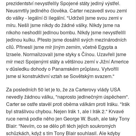
prezidentství nevystřelily Spojené státy jediný výstřel.
Neusmrtily jediného člověka. Carter nezavedl svou zemi
do války - legální či ilegální. "Udrželi jsme svou zemi v
míru. Nešli jsme nikdy do žádné války. Nikdy jsme na
nikoho neshodili jedinou bombu. Nikdy jsme nevystřelili
jedinou kulku. Přesto jsme dosáhli svých mezinárodních
cílů. Přinesli jsme mír jiným zemím, včetně Egypta a
Izraele. Normalizovali jsme styky s Čínou. Uzavřeli jsme
mír mezi Spojenými státy a většinou zemí v Jižní Americe
v důsledku dohody o Panamském průplavu. Vytvořili
jsme si konstruktivní vztah se Sovětským svazem."
Za posledních 50 let je to, že za Carterovy vlády USA
nevedly žádnou válku, "naprosto jedinečným úspěchem".
Carter se ostře stavěl proti oběma válkám proti Iráku. "Irák
byl strašlivou chybou. Nejen Irák 1, ale i Irák 2." Krvavé
ruce nemá podle něho jen George W. Bush, ale taky Tony
Blair: "Nevím, co se dělo při těch jejich soukromých
schůzkách, když s tím Tony Blair souhlasil. Ale kdyby