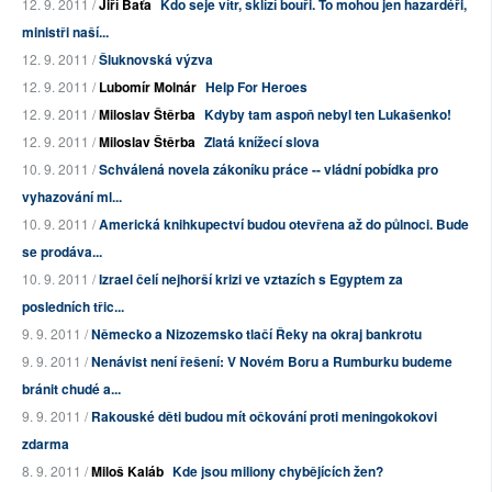
12. 9. 2011 /
Jiří Baťa
Kdo seje vítr, sklízí bouři. To mohou jen hazardéři,
ministři naší...
12. 9. 2011 /
Šluknovská výzva
12. 9. 2011 /
Lubomír Molnár
Help For Heroes
12. 9. 2011 /
Miloslav Štěrba
Kdyby tam aspoň nebyl ten Lukašenko!
12. 9. 2011 /
Miloslav Štěrba
Zlatá knížecí slova
10. 9. 2011 /
Schválená novela zákoníku práce -- vládní pobídka pro
vyhazování ml...
10. 9. 2011 /
Americká knihkupectví budou otevřena až do půlnoci. Bude
se prodáva...
10. 9. 2011 /
Izrael čelí nejhorší krizi ve vztazích s Egyptem za
posledních třic...
9. 9. 2011 /
Německo a Nizozemsko tlačí Řeky na okraj bankrotu
9. 9. 2011 /
Nenávist není řešení: V Novém Boru a Rumburku budeme
bránit chudé a...
9. 9. 2011 /
Rakouské děti budou mít očkování proti meningokokovi
zdarma
8. 9. 2011 /
Miloš Kaláb
Kde jsou miliony chybějících žen?