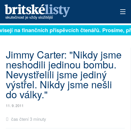
visejí na finančních příspěvcích čtenářů. Prosíme, při
PŘIHLÁSIT
AKTUÁLNÍ VYDÁNÍ
Jimmy Carter: "Nikdy jsme
ARCHIV
neshodili jedinou bombu.
Nevystřelili jsme jediný
ROZHOVORY
výstřel. Nikdy jsme nešli
TÉMATA
do války."
NEJČTENĚJŠÍ ZA 7 DNÍ
11. 9. 2011
AUTOŘI
čas čtení 3 minuty
PŘÍSPĚVKY NA PROVOZ