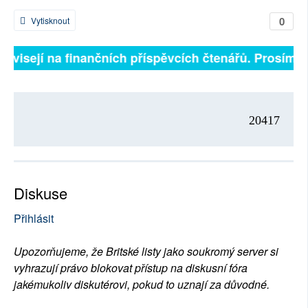
0
Vytisknout
 závisejí na finančních příspěvcích čtenářů. Prosíme, 
20417
Diskuse
Přihlásit
Upozorňujeme, že Britské listy jako soukromý server si
vyhrazují právo blokovat přístup na diskusní fóra
jakémukoliv diskutérovi, pokud to uznají za důvodné.