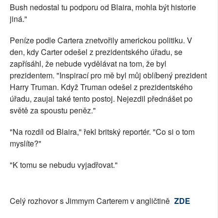
Bush nedostal tu podporu od Blaira, mohla být historie
jiná."
Peníze podle Cartera znetvořily americkou politiku. V
den, kdy Carter odešel z prezidentského úřadu, se
zapřísáhl, že nebude vydělávat na tom, že byl
prezidentem. "Inspirací pro mě byl můj oblíbený prezident
Harry Truman. Když Truman odešel z prezidentského
úřadu, zaujal také tento postoj. Nejezdil přednášet po
světě za spoustu peněz."
"Na rozdíl od Blaira," řekl britský reportér. "Co si o tom
myslíte?"
"K tomu se nebudu vyjadřovat."
Celý rozhovor s Jimmym Carterem v angličtině
ZDE