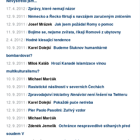
Nevystřelili jsm...
17. 4. 2012 /
Zprávy, které nemají názor
12. 9. 2011 /
Německo a Řecko flirtují s navzájem zaručeným zničením
12. 9. 2011 /
Josef Mrázek
Jak jsem požádal Romy o pomoc
11. 9. 2011 /
Bojíme se, nejsme zvířata, říkají Romové z ubytovny
2. 4. 2012 /
Hodně klesající tendence
10. 9. 2011 /
Karel Dolejší
Budeme Šluknov humanitárně
bombardovat?
12. 9. 2011 /
Miloš Kaláb
Hrozí Kanadě islamizace vinou
multikulturalismu?
10. 9. 2011 /
Michael Marčák
10. 9. 2011 /
Rasistické násilnosti v severních Čechách
10. 9. 2011 /
Zpravodajství iniciativy
na Twitteru
Nenávist není řešení
12. 9. 2011 /
Karel Dolejší
Pokaždé puče netřeba
12. 9. 2011 /
Pier Paolo Pasolini: Zuřivý vzdor
10. 9. 2011 /
Michael Marčák
12. 9. 2011 /
Zdeněk Jemelík
Ochránce nespravedlivě stíhaných před
soudem V