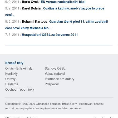
9. 9. 2011 /
Boris Cvek
EU versus nacionalističtí běsi
9. 9. 2011 /
Karel Dolejší
Ovidius a kachny, aneb V jazyce to přece
není...
9. 9. 2011 /
Bohumil Kartous
Guardian těsně před 11. zářím zveřejnil
část nové knihy Michaela Mo...
7. 8. 2011 /
Hospodaření OSBL za červenec 2011
Britské listy
O nás - Britské listy
Stanovy OSBL
Kontakty
Vzkaz redakci
Opravy
Informace pro autory
Reklama
Příspěvky
Obchodní podmínky
Copyright © 1996-2026
Občanské sdružení Britské listy
| Kopírování obsahu
možné pouze po předchozím písemném souhlasu redakce.