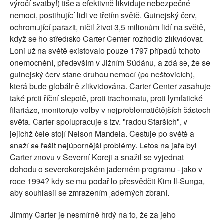
výročí svatby!) tiše a efektivně likviduje nebezpečné
nemoci, postihující lidi ve třetím světě. Guinejský červ,
ochromující parazit, ničil život 3,5 milionům lidí na světě,
když se ho středisko Carter Center rozhodlo zlikvidovat.
Loni už na světě existovalo pouze 1797 případů tohoto
onemocnění, především v Jižním Súdánu, a zdá se, že se
guinejský červ stane druhou nemocí (po neštovicích),
která bude globálně zlikvidována. Carter Center zasahuje
také proti říční slepotě, proti trachomatu, proti lymfatické
filariáze, monitoruje volby v nejproblematičtějších částech
světa. Carter spolupracuje s tzv. "radou Starších", v
jejichž čele stojí Nelson Mandela. Cestuje po světě a
snaží se řešit nejúpornější problémy. Letos na jaře byl
Carter znovu v Severní Koreji a snažil se vyjednat
dohodu o severokorejském jaderném programu - jako v
roce 1994? kdy se mu podařilo přesvědčit Kim Il-Sunga,
aby souhlasil se zmrazením jaderných zbraní.
Jimmy Carter je nesmírně hrdý na to, že za jeho