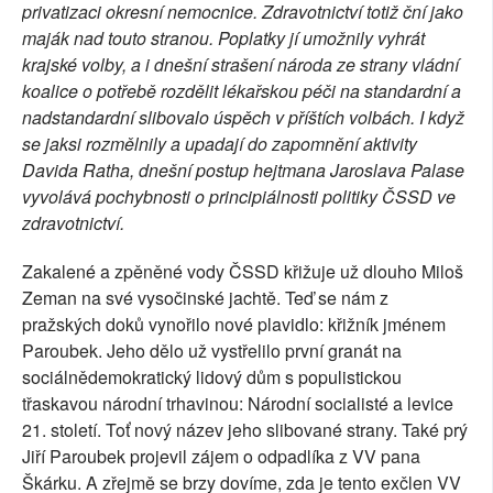
privatizaci okresní nemocnice. Zdravotnictví totiž ční jako
maják nad touto stranou. Poplatky jí umožnily vyhrát
krajské volby, a i dnešní strašení národa ze strany vládní
koalice o potřebě rozdělit lékařskou péči na standardní a
nadstandardní slibovalo úspěch v příštích volbách. I když
se jaksi rozmělnily a upadají do zapomnění aktivity
Davida Ratha, dnešní postup hejtmana Jaroslava Palase
vyvolává pochybnosti o principiálnosti politiky ČSSD ve
zdravotnictví.
Zakalené a zpěněné vody ČSSD křižuje už dlouho Miloš
Zeman na své vysočinské jachtě. Teď se nám z
pražských doků vynořilo nové plavidlo: křižník jménem
Paroubek. Jeho dělo už vystřelilo první granát na
sociálnědemokratický lidový dům s populistickou
třaskavou národní trhavinou: Národní socialisté a levice
21. století. Toť nový název jeho slibované strany. Také prý
Jiří Paroubek projevil zájem o odpadlíka z VV pana
Škárku. A zřejmě se brzy dovíme, zda je tento exčlen VV