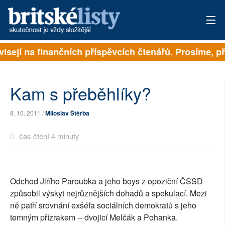
visejí na finančních příspěvcích čtenářů. Prosíme, při
PŘIHLÁSIT
AKTUÁLNÍ VYDÁNÍ
Kam s přeběhlíky?
ARCHIV
8. 10. 2011 /
Miloslav Štěrba
ROZHOVORY
čas čtení 4 minuty
TÉMATA
NEJČTENĚJŠÍ ZA 7 DNÍ
Odchod Jiřího Paroubka a jeho boys z opoziční ČSSD
AUTOŘI
způsobil výskyt nejrůznějších dohadů a spekulací. Mezi
ně patří srovnání exšéfa sociálních demokratů s jeho
PŘÍSPĚVKY NA PROVOZ
temným přízrakem -- dvojicí Melčák a Pohanka.