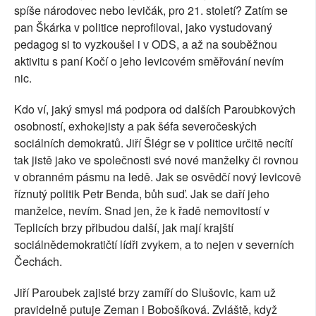
spíše národovec nebo levičák, pro 21. století? Zatím se
pan Škárka v politice neprofiloval, jako vystudovaný
pedagog si to vyzkoušel i v ODS, a až na souběžnou
aktivitu s paní Kočí o jeho levicovém směřování nevím
nic.
Kdo ví, jaký smysl má podpora od dalších Paroubkových
osobností, exhokejisty a pak šéfa severočeských
sociálních demokratů. Jiří Šlégr se v politice určitě necítí
tak jistě jako ve společnosti své nové manželky či rovnou
v obranném pásmu na ledě. Jak se osvědčí nový levicově
říznutý politik Petr Benda, bůh suď. Jak se daří jeho
manželce, nevím. Snad jen, že k řadě nemovitostí v
Teplicích brzy přibudou další, jak mají krajští
sociálnědemokratičtí lídři zvykem, a to nejen v severních
Čechách.
Jiří Paroubek zajisté brzy zamíří do Slušovic, kam už
pravidelně putuje Zeman i Bobošíková. Zvláště, když