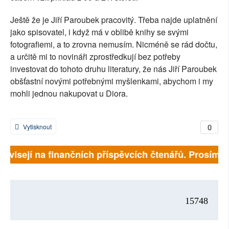
Ještě že je Jiří Paroubek pracovitý. Třeba najde uplatnění
jako spisovatel, i když má v oblibě knihy se svými
fotografiemi, a to zrovna nemusím. Nicméně se rád dočtu,
a určitě mi to novináři zprostředkují bez potřeby
investovat do tohoto druhu literatury, že nás Jiří Paroubek
obšťastní novými potřebnými myšlenkami, abychom i my
mohli jednou nakupovat u Diora.
0
Vytisknout
závisejí na finančních příspěvcích čtenářů. Prosíme, 
15748