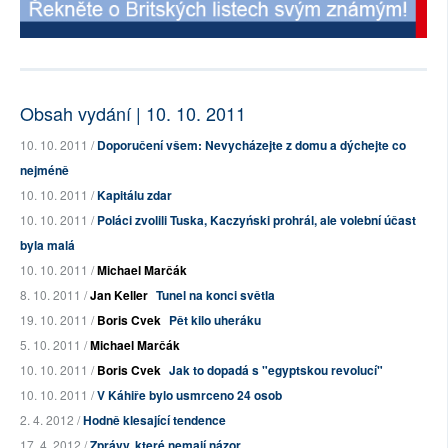
Obsah vydání | 10. 10. 2011
10. 10. 2011 /
Doporučení všem: Nevycházejte z domu a dýchejte co
nejméně
10. 10. 2011 /
Kapitálu zdar
10. 10. 2011 /
Poláci zvolili Tuska, Kaczyński prohrál, ale volební účast
byla malá
10. 10. 2011 /
Michael Marčák
8. 10. 2011 /
Jan Keller
Tunel na konci světla
19. 10. 2011 /
Boris Cvek
Pět kilo uheráku
5. 10. 2011 /
Michael Marčák
10. 10. 2011 /
Boris Cvek
Jak to dopadá s "egyptskou revolucí"
10. 10. 2011 /
V Káhiře bylo usmrceno 24 osob
2. 4. 2012 /
Hodně klesající tendence
17. 4. 2012 /
Zprávy, které nemají názor