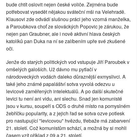
bude chtít oslovit nejen české voliče. Zejména bude
potřebovat vysedět nějakou sváteční mši na Velehradě.
Klausovi zde odvádí slušnou práci jeho vzorná manželka,
a Paroubkova choť ze slováckých Popovic je zárukou, že
nejen pan Graubner, ale i nově aktivní hlava českých
katolíků pan Duka na ní se zalíbením upře své zkušené
oči.
Jenže do starých politických vod vstupuje Jiří Paroubek v
omšelých galoších. Už dávno mu pytlačí v
národoveckých vodách daleko důraznější exmyslivci. A
také jeho známé papaláštví sotva vyvolá odezvu u
levicově zaměřených intelektuálů. A po další skutečné
levici tu není ani vidu, ani slechu. Snad jen komunisté
jsou v kursu, soupeří s ODS o druhé místo na pomyslném
žebříčku popularity, a z jejich řad se sotva ozve potlesk
pro nastupující "levicovou" hvězdu, třebaže má zabarvení
21. století. Což komunistům schází, a možná by si mohli
časem vzít příklad z 09 a 21. století.