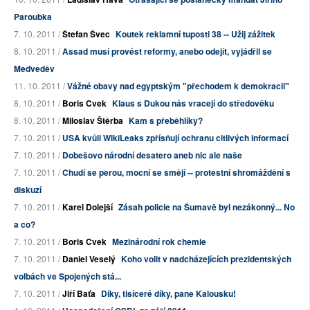
Paroubka
7. 10. 2011 /
Štefan Švec
Koutek reklamní tuposti 38 -- Užij zážitek
8. 10. 2011 /
Assad musí provést reformy, anebo odejít, vyjádřil se
Medveděv
11. 10. 2011 /
Vážné obavy nad egyptským "přechodem k demokracii"
8. 10. 2011 /
Boris Cvek
Klaus s Dukou nás vracejí do středověku
8. 10. 2011 /
Miloslav Štěrba
Kam s přeběhlíky?
7. 10. 2011 /
USA kvůli WikiLeaks zpřísňují ochranu citlivých informací
7. 10. 2011 /
Dobešovo národní desatero aneb nic ale naše
7. 10. 2011 /
Chudí se perou, mocní se smějí -- protestní shromáždění s
diskuzí
7. 10. 2011 /
Karel Dolejší
Zásah policie na Šumavě byl nezákonný... No
a co?
7. 10. 2011 /
Boris Cvek
Mezinárodní rok chemie
7. 10. 2011 /
Daniel Veselý
Koho volit v nadcházejících prezidentských
volbách ve Spojených stá...
7. 10. 2011 /
Jiří Baťa
Díky, tisíceré díky, pane Kalousku!