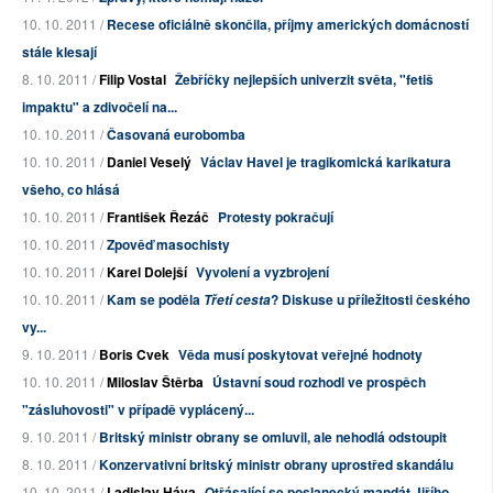
10. 10. 2011 /
Recese oficiálně skončila, příjmy amerických domácností
stále klesají
8. 10. 2011 /
Filip Vostal
Žebříčky nejlepších univerzit světa, "fetiš
impaktu" a zdivočelí na...
10. 10. 2011 /
Časovaná eurobomba
10. 10. 2011 /
Daniel Veselý
Václav Havel je tragikomická karikatura
všeho, co hlásá
10. 10. 2011 /
František Řezáč
Protesty pokračují
10. 10. 2011 /
Zpověď masochisty
10. 10. 2011 /
Karel Dolejší
Vyvolení a vyzbrojení
10. 10. 2011 /
Kam se poděla
? Diskuse u příležitosti českého
Třetí cesta
vy...
9. 10. 2011 /
Boris Cvek
Věda musí poskytovat veřejné hodnoty
10. 10. 2011 /
Miloslav Štěrba
Ústavní soud rozhodl ve prospěch
"zásluhovosti" v případě vyplácený...
9. 10. 2011 /
Britský ministr obrany se omluvil, ale nehodlá odstoupit
8. 10. 2011 /
Konzervativní britský ministr obrany uprostřed skandálu
10. 10. 2011 /
Ladislav Háva
Otřásající se poslanecký mandát Jiřího