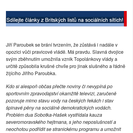
SOCIÁLNÍ SÍTĚ
RUBRIKY
PLNÁ VERZE STRÁNEK
Jiří Paroubek se brání tvrzením, že zůstává i nadále v
opozici vůči pravicové vládě. Má pravdu. Slavná dvojice
svým zběhnutím umožnila vznik Topolánkovy vlády a
určitě způsobila krušné chvíle pro jinak slušného a řádně
žijícího Jiřího Paroubka.
Kdo si alespoň občas přečte noviny či nevypíná po
sportovním zpravodajství okamžitě televizi, zaručeně
pozoruje mimo stavu vody na českých řekách i stav
špinavé pěny na sociálně demokratických vodách.
Problém dua Sobotka-Hašek vystřídala kauza
severomoravského hejtmana, s jeho neposlušností a
neochotou podřídit se stranickému programu a umožnit