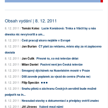
Obsah vydání | 8. 12. 2011
8. 12. 2011 /
Tomáš Koloc
Lucie Konášová: Trnka a Vláčil by u nás
dneska nic nevytvořili a um...
8. 12. 2011 /
Češi pracují skoro nejdéle v Evropě
8. 12. 2011 /
Jan Burian
ČT platí za reklamu, místo aby za ni zaplaceno
dostala
8. 12. 2011 /
Jan Čulík
Přesně to, co má televize dělat
8. 12. 2011 /
Milan Daniel
Pasivní není jen Česká televize
8. 12. 2011 /
Smogový dýchánek na Nuselském mostě v Praze
8. 12. 2011 /
Dillí zavede poplatek za vjezd do centra (Praha ne)
8. 12. 2011 /
Filip Špecián
■ ■ ■
8. 12. 2011 /
Snahu pilotů o záchranu Českých aerolinií bude možné
podpořit na in...
8. 12. 2011 /
Nesoulad stavby s dokumentací a předpisy ověřil znalec
8. 12. 2011 /
Jiří Jírovec
Vulové mezi námi