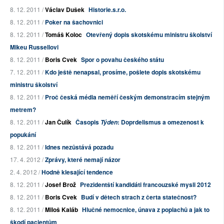
8. 12. 2011 /
Václav Dušek
Historie.s.r.o.
8. 12. 2011 /
Poker na šachovnici
8. 12. 2011 /
Tomáš Koloc
Otevřený dopis skotskému ministru školství
Mikeu Russellovi
8. 12. 2011 /
Boris Cvek
Spor o povahu českého státu
7. 12. 2011 /
Kdo ještě nenapsal, prosíme, pošlete dopis skotskému
ministru školství
8. 12. 2011 /
Proč česká média neměří českým demonstracím stejným
metrem?
8. 12. 2011 /
Jan Čulík
Časopis
: Doprdelismus a omezenost k
Týden
popukání
8. 12. 2011 /
Idnes nezůstává pozadu
17. 4. 2012 /
Zprávy, které nemají názor
2. 4. 2012 /
Hodně klesající tendence
8. 12. 2011 /
Josef Brož
Prezidentští kandidáti francouzské mysli 2012
8. 12. 2011 /
Boris Cvek
Budí v dětech strach z čerta statečnost?
8. 12. 2011 /
Miloš Kaláb
Hlučné nemocnice, únava z poplachů a jak to
škodí pacientům