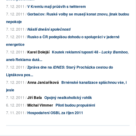
7. 12. 2011 /
V Kremlu mají průšvih s twitterem
7. 12. 2011 /
Gorbačov: Ruské volby se musejí konat znovu, jinak budou
nepokoje
7. 12. 2011 /
Násilí dnešní společnosti
7. 12. 2011 /
Rusko a ČR podepíšou dohodu o spolupráci v jaderné
energetice
7. 12. 2011 /
Karel Dolejší
Koutek reklamní tuposti 48 -
,
Lucky Bamboo
aneb Reklama dutá...
7. 12. 2011 /
Zpráva dne na
: Starý Procházka cestou do
iDNES
Liptákova pos...
7. 12. 2011 /
Anna Jančaříková
Brněnské kanalizace spláchnou vše, i
jesle
7. 12. 2011 /
Jiří Baťa
Opojný nealkoholický rohlík
6. 12. 2011 /
Michal Vimmer
Piloti budou propuštěni
7. 11. 2011 /
Hospodaření OSBL za říjen 2011