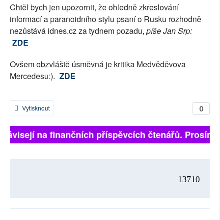
Chtěl bych jen upozornit, že ohledně zkreslování
SOCIÁLNÍ SÍTĚ
informací a paranoidního stylu psaní o Rusku rozhodně
nezůstává idnes.cz za tydnem pozadu,
píše Jan Srp:
RUBRIKY
ZDE
PLNÁ VERZE STRÁNEK
Ovšem obzvláště úsměvná je kritika Medvěděvova
Mercedesu:).
ZDE
0
Vytisknout
ě závisejí na finančních příspěvcích čtenářů. Prosíme,
13710