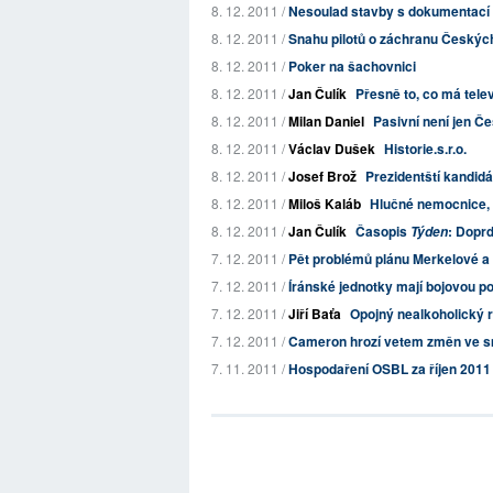
8. 12. 2011 /
Nesoulad stavby s dokumentací a
8. 12. 2011 /
Snahu pilotů o záchranu Českých 
8. 12. 2011 /
Poker na šachovnici
8. 12. 2011 /
Jan Čulík
Přesně to, co má telev
8. 12. 2011 /
Milan Daniel
Pasivní není jen Če
8. 12. 2011 /
Václav Dušek
Historie.s.r.o.
8. 12. 2011 /
Josef Brož
Prezidentští kandid
8. 12. 2011 /
Miloš Kaláb
Hlučné nemocnice, 
8. 12. 2011 /
Jan Čulík
Časopis
: Dopr
Týden
7. 12. 2011 /
Pět problémů plánu Merkelové a
7. 12. 2011 /
Íránské jednotky mají bojovou p
7. 12. 2011 /
Jiří Baťa
Opojný nealkoholický r
7. 12. 2011 /
Cameron hrozí vetem změn ve s
7. 11. 2011 /
Hospodaření OSBL za říjen 2011