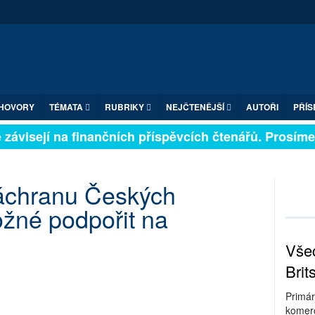
HOVORY
TÉMATA
RUBRIKY
NEJČTENĚJŠÍ
AUTOŘI
PŘÍS
závisejí na finančních příspěvcích čtenářů. Prosíme, p
záchranu Českých
ožné podpořit na
Všec
Brit
Primár
komerc