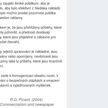
by zaujalo široké publikum, aby je
lo, aby bylo efektivní z hlediska nákladů
bylo možno prodat pozornost publika
telům reklamy.
kem je, že jsou přehlíženy příběhy, které
ly pohoršit, a přednost dostávají
y, které jsou přijatelné a zábavné pro
počet čtenářů.
y, jejichž zpracování je nákladné, jsou
vány nebo opomíjeny, nevšímavě jsou
zeny také ty příběhy, které jsou finančně
ní.
 vede k homogenizaci obsahu novin, k
vání o bezpečných otázkách a omezení
názorů a vyjadřovaných myšlenek.
R.G. Picard, (2004)
“Commercialism and newspaper