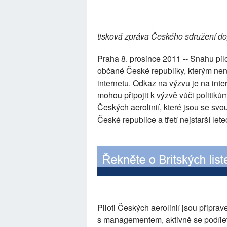
tisková zpráva Českého sdružení do
Praha 8. prosince 2011 -- Snahu pil
občané České republiky, kterým nen
internetu. Odkaz na výzvu je na int
mohou připojit k výzvě vůči politiků
Českých aerolinií, které jsou se svou
České republice a třetí nejstarší let
Piloti Českých aerolinií jsou připra
s managementem, aktivně se podílet