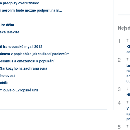
 předpisy ověřil znalec
aerolinií bude možné podpořit na in...
ize dělat
Nejsd
ská televize
7.
Kl
áti francouzské mysli 2012
od
únava z poplachů a jak to škodí pacientům
7.
delismus a omezenost k popukání
Iz
 Sarkozyho na záchranu eura
na
ohotovost
si
0
ohlík
7.
mlouvě o Evropské unii
Ni
7.
V
sp
pr
7.