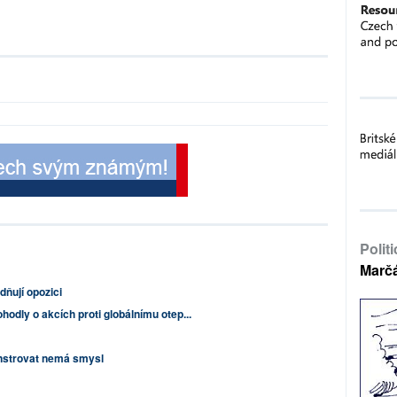
Polit
Marč
dňují opozici
hodly o akcích proti globálnímu otep...
nstrovat nemá smysl