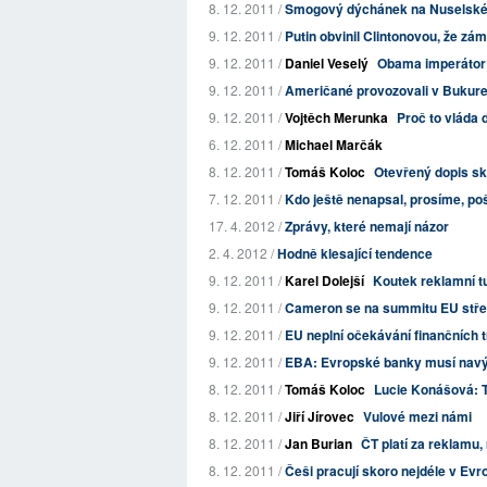
8. 12. 2011 /
Smogový dýchánek na Nuselské
9. 12. 2011 /
Putin obvinil Clintonovou, že z
9. 12. 2011 /
Daniel Veselý
Obama imperátor
9. 12. 2011 /
Američané provozovali v Bukureš
9. 12. 2011 /
Vojtěch Merunka
Proč to vláda 
6. 12. 2011 /
Michael Marčák
8. 12. 2011 /
Tomáš Koloc
Otevřený dopis sk
7. 12. 2011 /
Kdo ještě nenapsal, prosíme, po
17. 4. 2012 /
Zprávy, které nemají názor
2. 4. 2012 /
Hodně klesající tendence
9. 12. 2011 /
Karel Dolejší
Koutek reklamní tu
9. 12. 2011 /
Cameron se na summitu EU stře
9. 12. 2011 /
EU neplní očekávání finančních t
9. 12. 2011 /
EBA: Evropské banky musí navýši
8. 12. 2011 /
Tomáš Koloc
Lucie Konášová: Tr
8. 12. 2011 /
Jiří Jírovec
Vulové mezi námi
8. 12. 2011 /
Jan Burian
ČT platí za reklamu,
8. 12. 2011 /
Češi pracují skoro nejdéle v Evr