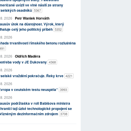
eričané uvízli ve vlně násilí ze strany
zraelských osadníků
5367
 8. 2026
Petr Waniek Horváth
ausův útok na důstojnost. Výrok, který
haluje celý jeho politický příběh
5352
 8. 2026
hada trvanlivosti římského betonu rozluštěna
491
 8. 2026
Oldřich Maděra
potřeba vody v JE Dukovany
4368
 8. 2026
raelské vraždění pokračuje. Řeky krve
4221
 8. 2026
Evropa v ceutském testu neuspěla“
3993
 8. 2026
ausův podržtaška v roli Babišova ministra
hraničí tají úzké technologické propojení se
přízněným dezinformačním zdrojem
3708