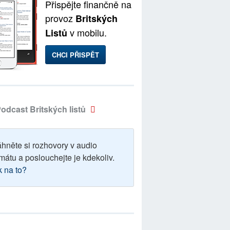
Přispějte finančně na
provoz
Britských
v mobilu.
Listů
CHCI PŘISPĚT
odcast Britských listů
áhněte si rozhovory v audio
mátu a poslouchejte je kdekoliv.
k na to?