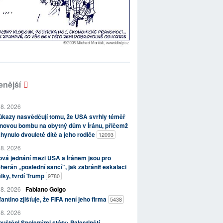
enější
 8. 2026
kazy nasvědčují tomu, že USA svrhly téměř
novou bombu na obytný dům v Íránu, přičemž
hynulo dvouleté dítě a jeho rodiče
12093
 8. 2026
vá jednání mezi USA a Íránem jsou pro
herán „poslední šancí“, jak zabránit eskalaci
lky, tvrdí Trump
9780
 8. 2026
Fabiano Golgo
fantino zjišťuje, že FIFA není jeho firma
5438
 8. 2026
uštěni Spojenými státy: Palestinští