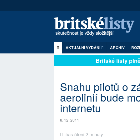
AKTUÁLNÍ VYDÁNÍ
ARCHIV
ROZ
Britské listy plně 
Snahu pilotů o 
aerolinií bude m
internetu
8. 12. 2011
čas čtení 2 minuty