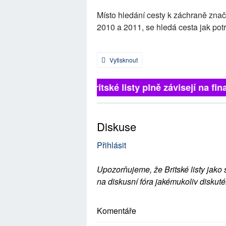
Místo hledání cesty k záchraně značk
2010 a 2011, se hledá cesta jak potre
Vytisknout
Britské listy plně závisejí na fina
Diskuse
Přihlásit
Upozorňujeme, že Britské listy jako 
na diskusní fóra jakémukoliv diskuté
Komentáře