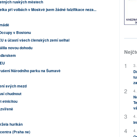
 četných ruských městech
lka při volbách v Moskvě jsem žádné falzifikace neza...
rmádě
í Occupy v Bostonu
U s účastí všech členských zemí selhal
válila novou dohodu
Nejčt
Maďarskem
 EU
3.
o zrušení Národního parku na Šumavě
Dů
tu
za
ížení svých mezd
4.
usí chudnout
No
t etnicitou
Te
vá
 zvířeně
4.
In
ržela hurikán
4.
 centra (Praha ne)
Op