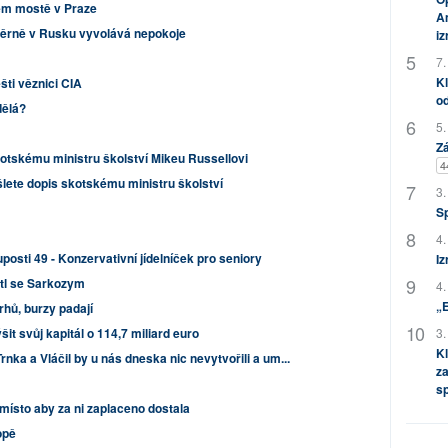
m mostě v Praze
Am
áměrně v Rusku vyvolává nepokoje
i
7.
Kl
ti věznici CIA
od
dělá?
5.
Zá
otskému ministru školství Mikeu Russellovi
4
šlete dopis skotskému ministru školství
3.
S
4.
posti 49 - Konzervativní jídelníček pro seniory
Iz
tl se Sarkozym
4.
„
rhů, burzy padají
3.
t svůj kapitál o 114,7 miliard euro
Kl
nka a Vláčil by u nás dneska nic nevytvořili a um...
za
s
 místo aby za ni zaplaceno dostala
opě