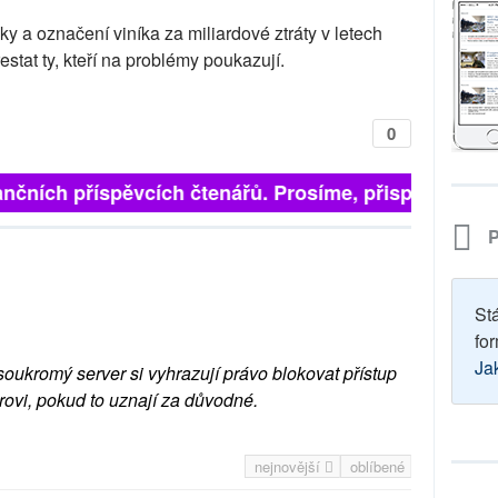
y a označení viníka za miliardové ztráty v letech
stat ty, kteří na problémy poukazují.
0
nčních příspěvcích čtenářů. Prosíme, přispějte. ➥
P
St
for
Ja
soukromý server si vyhrazují právo blokovat přístup
rovi, pokud to uznají za důvodné.
nejnovější
oblíbené