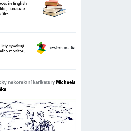
icky nekorektní karikatury
Michaela
áka