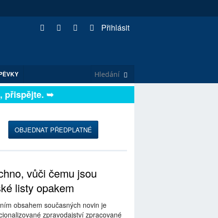
Přihlásit
PĚVKY
řispějte. ➥
OBJEDNAT PŘEDPLATNÉ
hno, vůči čemu jsou
ské listy opakem
ním obsahem současných novin je
ionalizované zpravodajství zpracované