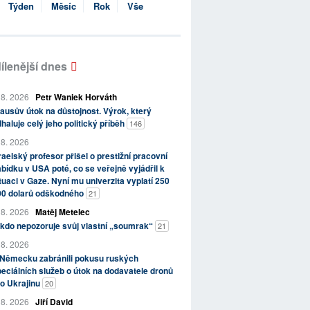
Týden
Měsíc
Rok
Vše
ílenější dnes
 8. 2026
Petr Waniek Horváth
ausův útok na důstojnost. Výrok, který
haluje celý jeho politický příběh
146
 8. 2026
raelský profesor přišel o prestižní pracovní
bídku v USA poté, co se veřejně vyjádřil k
tuaci v Gaze. Nyní mu univerzita vyplatí 250
00 dolarů odškodného
21
 8. 2026
Matěj Metelec
kdo nepozoruje svůj vlastní „soumrak“
21
 8. 2026
 Německu zabránili pokusu ruských
eciálních služeb o útok na dodavatele dronů
o Ukrajinu
20
 8. 2026
Jiří David