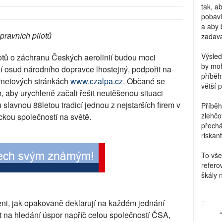
tak, a
pobavi
a aby 
pravních pilotů
zadava
Výsled
otů o záchranu Českých aerolinií budou moci
by moh
í osud národního dopravce lhostejný, podpořit na
příběh
ernetových stránkách
www.czalpa.cz
. Občané se
větší 
m, aby urychleně začali řešit neutěšenou situaci
 slavnou 88letou tradicí jednou z nejstarších firem v
Příběh
zlehčo
eckou společností na světě.
přechá
riskant
To vše
refero
škály 
veni, jak opakovaně deklarují na každém jednání
 na hledání úspor napříč celou společností ČSA,