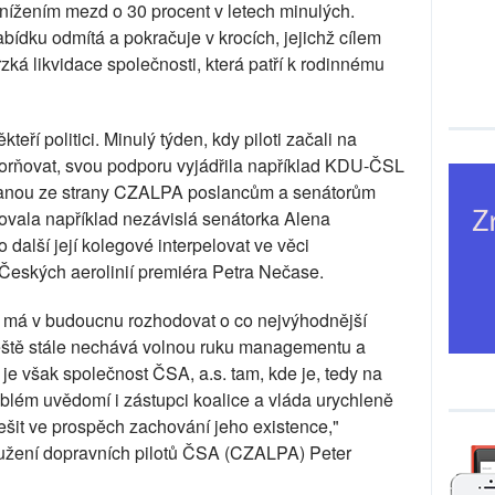
 snížením mezd o 30 procent v letech minulých.
bídku odmítá a pokračuje v krocích, jejichž cílem
ká likvidace společnosti, která patří k rodinnému
teří politici. Minulý týden, kdy piloti začali na
orňovat, svou podporu vyjádřila například KDU-ČSL
anou ze strany CZALPA poslancům a senátorům
vala například nezávislá senátorka Alena
další její kolegové interpelovat ve věci
eských aerolinií premiéra Petra Nečase.
ý má v budoucnu rozhodovat o co nejvýhodnější
 ještě stále nechává volnou ruku managementu a
u je však společnost ČSA, a.s. tam, kde je, tedy na
roblém uvědomí i zástupci koalice a vláda urychleně
ešit ve prospěch zachování jeho existence,"
žení dopravních pilotů ČSA (CZALPA) Peter