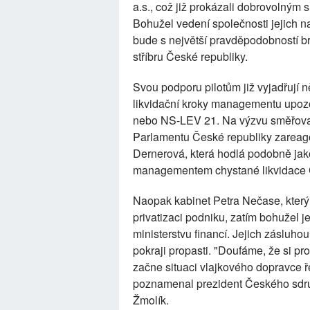
a.s., což již prokázali dobrovolným
Bohužel vedení společnosti jejich na
bude s největší pravděpodobností brz
stříbru České republiky.
Svou podporu pilotům již vyjadřují něk
likvidační kroky managementu upoz
nebo NS-LEV 21. Na výzvu směřov
Parlamentu České republiky zareago
Dernerová, která hodlá podobně jako 
managementem chystané likvidace Č
Naopak kabinet Petra Nečase, kter
privatizaci podniku, zatím bohužel
ministerstvu financí. Jejich zásluho
pokraji propasti. "Doufáme, že si p
začne situaci vlajkového dopravce ř
poznamenal prezident Českého sdru
Žmolík.