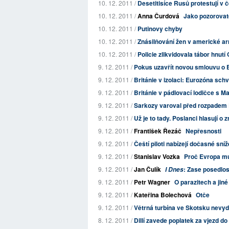
10. 12. 2011 /
Desetitisíce Rusů protestují v
10. 12. 2011 /
Anna Čurdová
Jako pozorovate
10. 12. 2011 /
Putinovy chyby
10. 12. 2011 /
Znásilňování žen v americké a
10. 12. 2011 /
Policie zlikvidovala tábor hnut
9. 12. 2011 /
Pokus uzavřít novou smlouvu o E
9. 12. 2011 /
Británie v izolaci: Eurozóna sch
9. 12. 2011 /
Británie v pádlovací lodičce s 
9. 12. 2011 /
Sarkozy varoval před rozpadem
9. 12. 2011 /
Už je to tady. Poslanci hlasují 
9. 12. 2011 /
František Řezáč
Nepřesnosti
9. 12. 2011 /
Čeští piloti nabízejí dočasné sn
9. 12. 2011 /
Stanislav Vozka
Proč Evropa m
9. 12. 2011 /
Jan Čulík
: Zase posedlos
I Dnes
9. 12. 2011 /
Petr Wagner
O parazitech a jiné
9. 12. 2011 /
Kateřina Bolechová
Otče
9. 12. 2011 /
Větrná turbína ve Skotsku nevyd
8. 12. 2011 /
Dillí zavede poplatek za vjezd do