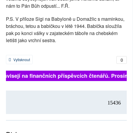
nám to Pán Bůh odpustí... F.Ř.
P.S. V příloze Sigi na Babyloně u Domažlic s maminkou,
bráchou, tetou a babičkou v létě 1944. Babička sloužila
pak po konci války v zajateckém táboře na chebském
letišti jako vrchní sestra.
0
Vytisknout
 závisejí na finančních příspěvcích čtenářů. Prosíme, 
15436