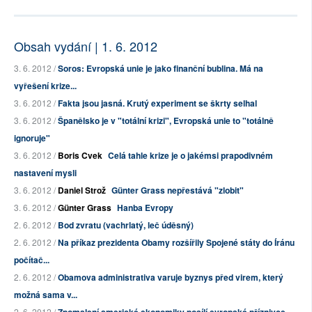
Obsah vydání | 1. 6. 2012
3. 6. 2012 /
Soros: Evropská unie je jako finanční bublina. Má na
vyřešení krize...
3. 6. 2012 /
Fakta jsou jasná. Krutý experiment se škrty selhal
3. 6. 2012 /
Španělsko je v "totální krizi", Evropská unie to "totálně
ignoruje"
3. 6. 2012 /
Boris Cvek
Celá tahle krize je o jakémsi prapodivném
nastavení mysli
3. 6. 2012 /
Daniel Strož
Günter Grass nepřestává "zlobit"
3. 6. 2012 /
Günter Grass
Hanba Evropy
2. 6. 2012 /
Bod zvratu (vachrlatý, leč úděsný)
2. 6. 2012 /
Na příkaz prezidenta Obamy rozšířily Spojené státy do Íránu
počítač...
2. 6. 2012 /
Obamova administrativa varuje byznys před virem, který
možná sama v...
2. 6. 2012 /