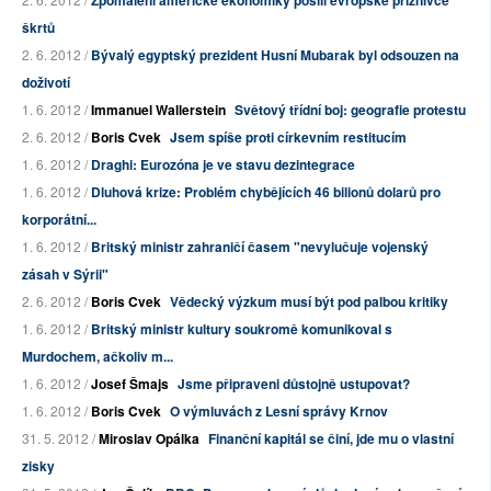
Zpomalení americké ekonomiky posílí evropské příznivce
škrtů
2. 6. 2012 /
Bývalý egyptský prezident Husní Mubarak byl odsouzen na
doživotí
1. 6. 2012 /
Immanuel Wallerstein
Světový třídní boj: geografie protestu
2. 6. 2012 /
Boris Cvek
Jsem spíše proti církevním restitucím
1. 6. 2012 /
Draghi: Eurozóna je ve stavu dezintegrace
1. 6. 2012 /
Dluhová krize: Problém chybějících 46 bilionů dolarů pro
korporátní...
1. 6. 2012 /
Britský ministr zahraničí časem "nevylučuje vojenský
zásah v Sýrii"
2. 6. 2012 /
Boris Cvek
Vědecký výzkum musí být pod palbou kritiky
1. 6. 2012 /
Britský ministr kultury soukromě komunikoval s
Murdochem, ačkoliv m...
1. 6. 2012 /
Josef Šmajs
Jsme připraveni důstojně ustupovat?
1. 6. 2012 /
Boris Cvek
O výmluvách z Lesní správy Krnov
31. 5. 2012 /
Miroslav Opálka
Finanční kapitál se činí, jde mu o vlastní
zisky