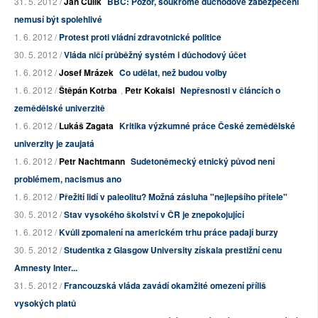
31. 5. 2012 /
Jan Čulík
BBC: Pozor, soukromé důchodové zabezpečení
nemusí být spolehlivé
1. 6. 2012 /
Protest proti vládní zdravotnické politice
30. 5. 2012 /
Vláda ničí průběžný systém i důchodový účet
1. 6. 2012 /
Josef Mrázek
Co udělat, než budou volby
1. 6. 2012 /
Štěpán Kotrba
,
Petr Kokaisl
Nepřesnosti v článcích o
zemědělské univerzitě
1. 6. 2012 /
Lukáš Zagata
Kritika výzkumné práce České zemědělské
univerzity je zaujatá
1. 6. 2012 /
Petr Nachtmann
Sudetoněmecký etnický původ není
problémem, nacismus ano
1. 6. 2012 /
Přežití lidí v paleolitu? Možná zásluha "nejlepšího přítele"
30. 5. 2012 /
Stav vysokého školství v ČR je znepokojující
1. 6. 2012 /
Kvůli zpomalení na americkém trhu práce padají burzy
30. 5. 2012 /
Studentka z Glasgow University získala prestižní cenu
Amnesty Inter...
31. 5. 2012 /
Francouzská vláda zavádí okamžité omezení příliš
vysokých platů