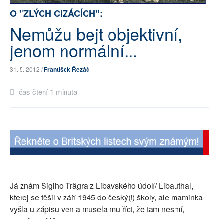
O "ZLÝCH CIZÁCÍCH":
SOCIÁLNÍ SÍTĚ
Nemůžu bejt objektivní,
RUBRIKY
jenom normální...
PLNÁ VERZE STRÁNEK
31. 5. 2012 /
František Řezáč
čas čtení 1 minuta
Já znám Sigiho Trägra z Libavského údolí/ Libauthal,
kterej se těšil v září 1945 do český(!) školy, ale maminka
vyšla u zápisu ven a musela mu říct, že tam nesmí,