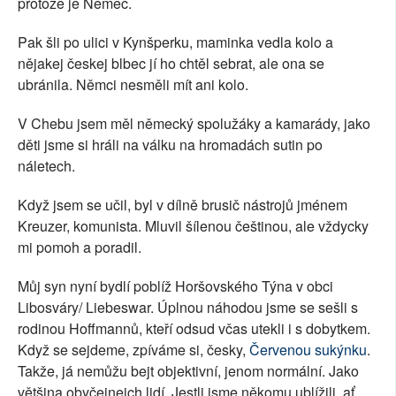
protože je Němec.
Pak šli po ulici v Kynšperku, maminka vedla kolo a
nějakej českej blbec jí ho chtěl sebrat, ale ona se
ubránila. Němci nesměli mít ani kolo.
V Chebu jsem měl německý spolužáky a kamarády, jako
děti jsme si hráli na válku na hromadách sutin po
náletech.
Když jsem se učil, byl v dílně brusič nástrojů jménem
Kreuzer, komunista. Mluvil šílenou češtinou, ale vždycky
mi pomoh a poradil.
Můj syn nyní bydlí poblíž Horšovského Týna v obci
Libosváry/ Liebeswar. Úplnou náhodou jsme se sešli s
rodinou Hoffmannů, kteří odsud včas utekli i s dobytkem.
Když se sejdeme, zpíváme si, česky,
Červenou sukýnku
.
Takže, já nemůžu bejt objektivní, jenom normální. Jako
většina obyčejnejch lidí. Jestli jsme někomu ublížili, ať