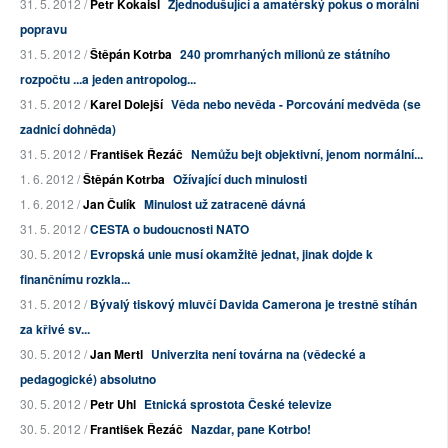
31. 5. 2012 /
Petr Kokaisl
Zjednodušující a amatérský pokus o morální
popravu
31. 5. 2012 /
Štěpán Kotrba
240 promrhaných milionů ze státního
rozpočtu ...a jeden antropolog...
31. 5. 2012 /
Karel Dolejší
Věda nebo nevěda - Porcování medvěda (se
zadnicí dohněda)
31. 5. 2012 /
František Řezáč
Nemůžu bejt objektivní, jenom normální...
1. 6. 2012 /
Štěpán Kotrba
Ožívající duch minulosti
1. 6. 2012 /
Jan Čulík
Minulost už zatraceně dávná
31. 5. 2012 /
CESTA o budoucnosti NATO
30. 5. 2012 /
Evropská unie musí okamžitě jednat, jinak dojde k
finančnímu rozkla...
31. 5. 2012 /
Bývalý tiskový mluvčí Davida Camerona je trestně stíhán
za křivé sv...
30. 5. 2012 /
Jan Mertl
Univerzita není továrna na (vědecké a
pedagogické) absolutno
30. 5. 2012 /
Petr Uhl
Etnická sprostota České televize
30. 5. 2012 /
František Řezáč
Nazdar, pane Kotrbo!