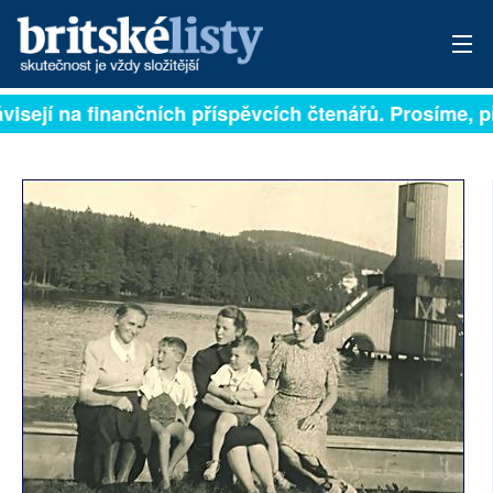
ávisejí na finančních příspěvcích čtenářů. Prosíme, př
PŘIHLÁSIT
AKTUÁLNÍ VYDÁNÍ
ARCHIV
ROZHOVORY
TÉMATA
NEJČTENĚJŠÍ ZA 7 DNÍ
AUTOŘI
PŘÍSPĚVKY NA PROVOZ