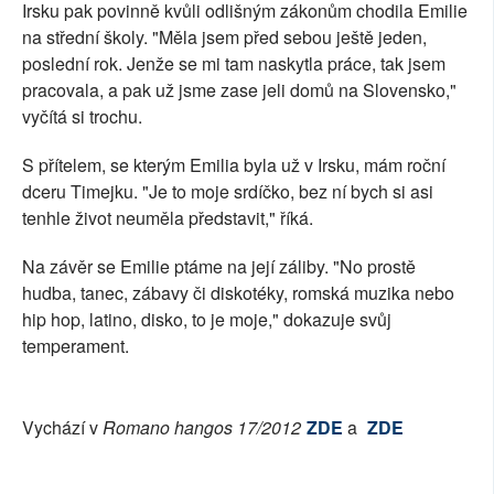
Irsku pak povinně kvůli odlišným zákonům chodila Emilie
na střední školy. "Měla jsem před sebou ještě jeden,
poslední rok. Jenže se mi tam naskytla práce, tak jsem
pracovala, a pak už jsme zase jeli domů na Slovensko,"
vyčítá si trochu.
S přítelem, se kterým Emilia byla už v Irsku, mám roční
dceru Timejku. "Je to moje srdíčko, bez ní bych si asi
tenhle život neuměla představit," říká.
Na závěr se Emilie ptáme na její záliby. "No prostě
hudba, tanec, zábavy či diskotéky, romská muzika nebo
hip hop, latino, disko, to je moje," dokazuje svůj
temperament.
Vychází v
Romano hangos 17/2012
ZDE
a
ZDE