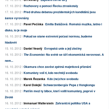
17. 10. 2012 /
Rozhovory o pomoci Řecku ztroskotaly
17. 10. 2012 /
Před druhou debatou prezidentských kandidátů jsou
šance vyrovnány
17. 10. 2012 /
Pavel Pečínka
Emilia Balážová: Romská muzika, latino i
disko, to je moje
16. 10. 2012 /
Pokud se stane extremní počasí normou, budeme
hladovět
15. 10. 2012 /
Daniel Veselý
Evropská unie a její zločiny
16. 10. 2012 /
Na světě se šíří ekonomická nerovnost. A
The Economist:
nem...
16. 10. 2012 /
Okamura chce zavést zpětná majetková přiznání
16. 10. 2012 /
Komunisty volí ti, kdo nechtějí svobodu
16. 10. 2012 /
Marek Řezanka
Kdo (ne)chce svobodu
16. 10. 2012 /
Karel Dolejší
Schwarzenbergův Pepa z Hongkongu
16. 10. 2012 /
Patřím mezi ty blbce, kteří volili komunisty, poprvé v
životě
16. 10. 2012 /
Immanuel Wallerstein
Zahraniční politika USA a