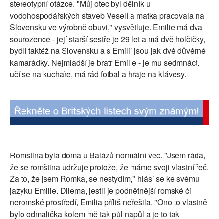
stereotypní otázce. "Můj otec byl dělník u
vodohospodářských staveb Veselí a matka pracovala na
Slovensku ve výrobně obuvi," vysvětluje. Emilie má dva
sourozence - její starší sestře je 29 let a má dvě holčičky,
bydlí taktéž na Slovensku a s Emilií jsou jak dvě důvěrné
kamarádky. Nejmladší je bratr Emilie - je mu sedmnáct,
učí se na kuchaře, má rád fotbal a hraje na klávesy.
Romština byla doma u Balážů normální věc. "Jsem ráda,
že se romština udržuje protože, že máme svoji vlastní řeč.
Za to, že jsem Romka, se nestydím," hlásí se ke svému
jazyku Emilie. Dilema, jestli je podnětnější romské či
neromské prostředí, Emilia příliš neřešila. "Ono to vlastně
bylo odmalička kolem mě tak půl napůl a je to tak