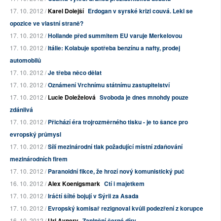
17. 10. 2012 /
Karel Dolejší
Erdogan v syrské krizi couvá. Lekl se
opozice ve vlastní straně?
17. 10. 2012 /
Hollande před summitem EU varuje Merkelovou
17. 10. 2012 /
Itálie: Kolabuje spotřeba benzínu a nafty, prodej
automobilů
17. 10. 2012 /
Je třeba něco dělat
17. 10. 2012 /
Oznámení Vrchnímu státnímu zastupitelství
17. 10. 2012 /
Lucie Doleželová
Svoboda je dnes mnohdy pouze
zdánlivá
17. 10. 2012 /
Přichází éra trojrozměrného tisku - je to šance pro
evropský průmysl
17. 10. 2012 /
Sílí mezinárodní tlak požadující místní zdaňování
mezinárodních firem
17. 10. 2012 /
Paranoidní fikce, že hrozí nový komunistický puč
16. 10. 2012 /
Alex Koenigsmark
Ctí i majetkem
17. 10. 2012 /
Iráčtí šíité bojují v Sýrii za Asada
17. 10. 2012 /
Evropský komisař rezignoval kvůli podezření z korupce
16. 10. 2012 /
Uri Avnery
Zaplnění černé díry