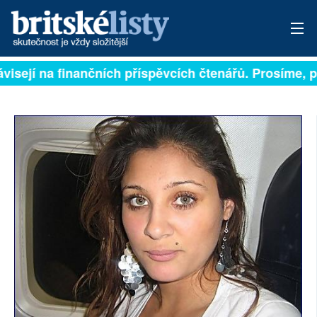
ávisejí na finančních příspěvcích čtenářů. Prosíme, př
PŘIHLÁSIT
AKTUÁLNÍ VYDÁNÍ
ARCHIV
ROZHOVORY
TÉMATA
NEJČTENĚJŠÍ ZA 7 DNÍ
AUTOŘI
PŘÍSPĚVKY NA PROVOZ