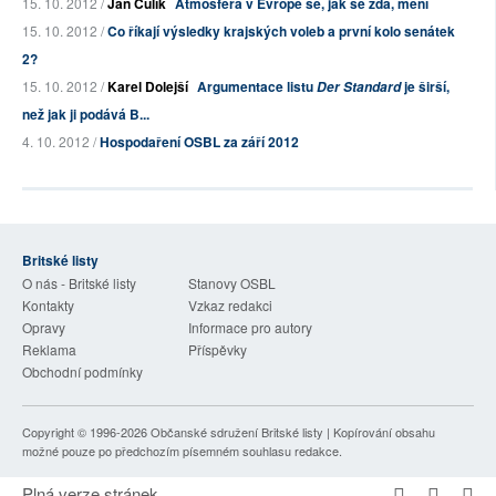
15. 10. 2012 /
Jan Čulík
Atmosféra v Evropě se, jak se zdá, mění
15. 10. 2012 /
Co říkají výsledky krajských voleb a první kolo senátek
2?
15. 10. 2012 /
Karel Dolejší
Argumentace listu
je širší,
Der Standard
než jak ji podává B...
4. 10. 2012 /
Hospodaření OSBL za září 2012
Britské listy
O nás - Britské listy
Stanovy OSBL
Kontakty
Vzkaz redakci
Opravy
Informace pro autory
Reklama
Příspěvky
Obchodní podmínky
Copyright © 1996-2026
Občanské sdružení Britské listy
| Kopírování obsahu
možné pouze po předchozím písemném souhlasu redakce.
Plná verze stránek