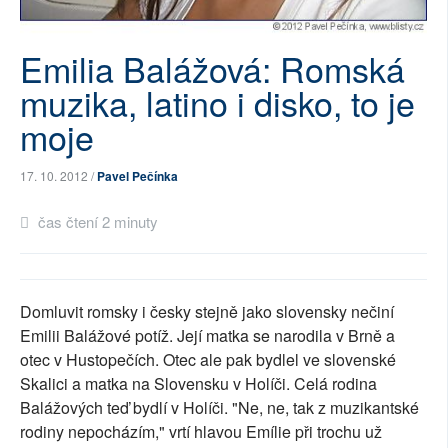
SOCIÁLNÍ SÍTĚ
Emilia Balážová: Romská
RUBRIKY
muzika, latino i disko, to je
PLNÁ VERZE STRÁNEK
moje
17. 10. 2012 /
Pavel Pečínka
čas čtení 2 minuty
Domluvit romsky i česky stejně jako slovensky nečiní
Emilii Balážové potíž. Její matka se narodila v Brně a
otec v Hustopečích. Otec ale pak bydlel ve slovenské
Skalici a matka na Slovensku v Holíči. Celá rodina
Balážových teď bydlí v Holíči. "Ne, ne, tak z muzikantské
rodiny nepocházím," vrtí hlavou Emílie při trochu už