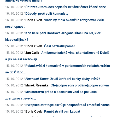
americké veřejné mínění
16. 10. 2012 /
Řetězec
neplatí v Británii téměř žádné daně
Starbucks
16. 10. 2012 /
Důvody, proč volit komunisty
16. 10. 2012 /
Boris Cvek
Vláda by měla okamžitě rezignovat kvůli
neschopnosti
16. 10. 2012 /
Kde bere paní Hanzlová aroganci útočit na lidi, kteří
hlasovali jinak?
15. 10. 2012 /
Boris Cvek
Češi neztratili paměť
15. 10. 2012 /
Jan Čulík
Antikomunistická vlna, skandalizovaný Dolejš
a jak se asi zachovají...
15. 10. 2012 /
Pokud zvítězí komunisté v parlamentních volbách, vrátím
se do ČR po...
15. 10. 2012 /
: Zruší ústřední banky dluhy států?
Financial Times
15. 10. 2012 /
Marek Řezanka
(Ne)zodpovědní proti (ne)zodpovědným
15. 10. 2012 /
Ministerstvo práce a sociálních věcí se pokusilo
zcenzurovat své kr...
15. 10. 2012 /
Evropská strategie škrtů je hospodářská i morální hanba
15. 10. 2012 /
Boris Cvek
Paměť ztratil pan Laudat