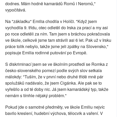
dodnes. Mám hodně kamarádů Romů i Neromů,"
vypočítává.
Na "základku" Emilia chodila v Holíči. "Když jsem
vychodila 9. třídu, otec odletěl do Irska za prací a my asi
po roce odletěli za ním. Tam jsem s bráchou pokračovala
ve škole, celkově jsme tam strávili asi 6 let. Pak už v Irsku
práce tolik nebylo, takže jsme jeli zpátky na Slovensko,"
popisuje Emilia rodinné putování po Evropě.
S diskriminací jsem se ve školním prostředí se Romka z
česko-slovenského pomezí podle svých slov setkala
málokdy: "Tuším, že v první nebo druhé třídě mně pár
spolužáků nadávalo, že jsem Cigánka. Ale pak se to
vyřešilo a od té doby nic. Já jsem kamarádský typ, takže
nemám s tímhle nějaký problém."
Pokud jde o samotné předměty, ve škole Emiliu nejvíc
bavilo kreslení, hudební výchova, tělocvik a vaření. V