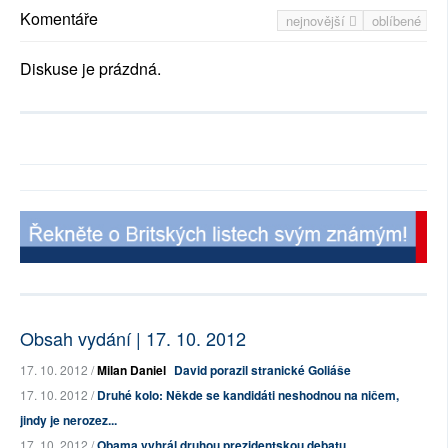
Komentáře
nejnovější
oblíbené
Diskuse je prázdná.
Obsah vydání | 17. 10. 2012
17. 10. 2012 /
Milan Daniel
David porazil stranické Goliáše
17. 10. 2012 /
Druhé kolo: Někde se kandidáti neshodnou na ničem,
jindy je nerozez...
17. 10. 2012 /
Obama vyhrál druhou prezidentskou debatu