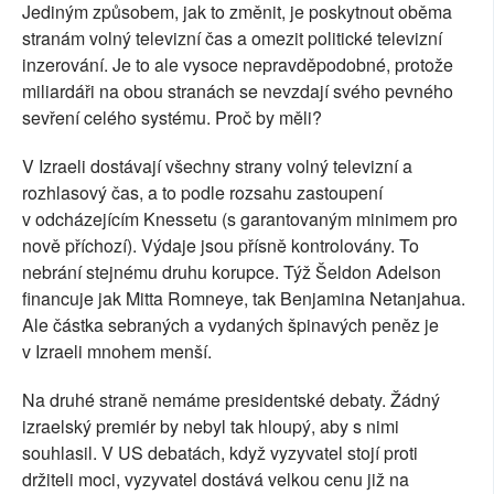
Jediným způsobem, jak to změnit, je poskytnout oběma
stranám volný televizní čas a omezit politické televizní
inzerování. Je to ale vysoce nepravděpodobné, protože
miliardáři na obou stranách se nevzdají svého pevného
sevření celého systému. Proč by měli?
V Izraeli dostávají všechny strany volný televizní a
rozhlasový čas, a to podle rozsahu zastoupení
v odcházejícím Knessetu (s garantovaným minimem pro
nově příchozí). Výdaje jsou přísně kontrolovány. To
nebrání stejnému druhu korupce. Týž Šeldon Adelson
financuje jak Mitta Romneye, tak Benjamina Netanjahua.
Ale částka sebraných a vydaných špinavých peněz je
v Izraeli mnohem menší.
Na druhé straně nemáme presidentské debaty. Žádný
izraelský premiér by nebyl tak hloupý, aby s nimi
souhlasil. V US debatách, když vyzyvatel stojí proti
držiteli moci, vyzyvatel dostává velkou cenu již na