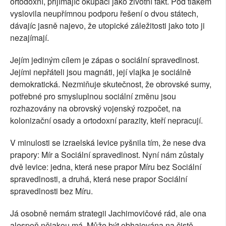
ortodoxní, přijímajíc okupaci jako životní fakt. Pod tlakem
vyslovila neupřímnou podporu řešení o dvou státech,
dávajíc jasně najevo, že utopické záležitosti jako toto ji
nezajímají.
Jejím jediným cílem je zápas o sociální spravedlnost.
Jejími nepřáteli jsou magnáti, její vlajka je sociálně
demokratická. Nezmiňuje skutečnost, že obrovské sumy,
potřebné pro smysluplnou sociální změnu jsou
rozhazovány na obrovský vojenský rozpočet, na
kolonizační osady a ortodoxní parazity, kteří nepracují.
V minulosti se izraelská levice pyšnila tím, že nese dva
prapory: Mír a Sociální spravedlnost. Nyní nám zůstaly
dvě levice: jedna, která nese prapor Míru bez Sociální
spravedlnosti, a druhá, která nese prapor Sociální
spravedlnosti bez Míru.
Já osobně nemám strategii Jachimovičové rád, ale ona
alespoň nějakou má. Může být obhajována na čistě