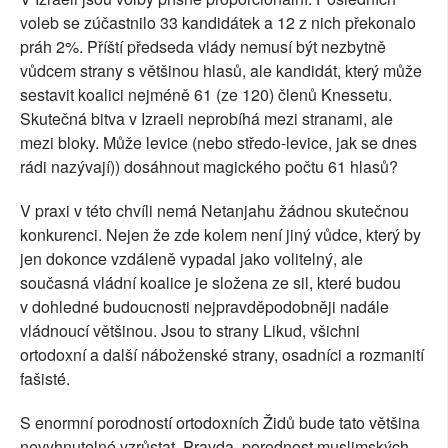
voleb se zúčastnilo 33 kandidátek a 12 z nich překonalo
práh 2%. Příští předseda vlády nemusí být nezbytně
vůdcem strany s většinou hlasů, ale kandidát, který může
sestavit koalici nejméně 61 (ze 120) členů Knessetu.
Skutečná bitva v Izraeli neprobíhá mezi stranami, ale
mezi bloky. Může levice (nebo středo-levice, jak se dnes
rádi nazývají)) dosáhnout magického počtu 61 hlasů?
V praxi v této chvíli nemá Netanjahu žádnou skutečnou
konkurenci. Nejen že zde kolem není jiný vůdce, který by
jen dokonce vzdáleně vypadal jako volitelný, ale
současná vládní koalice je složena ze sil, které budou
v dohledné budoucnosti nejpravděpodobněji nadále
vládnoucí většinou. Jsou to strany Likud, všichni
ortodoxní a další náboženské strany, osadníci a rozmanití
fašisté.
S enormní porodností ortodoxních Židů bude tato většina
nevyhnutelné vzrůstat. Pravda, porodnost muslimských