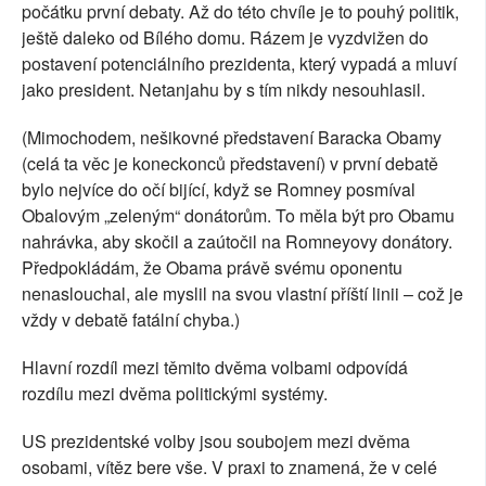
počátku první debaty. Až do této chvíle je to pouhý politik,
ještě daleko od Bílého domu. Rázem je vyzdvižen do
postavení potenciálního prezidenta, který vypadá a mluví
jako president. Netanjahu by s tím nikdy nesouhlasil.
(Mimochodem, nešikovné představení Baracka Obamy
(celá ta věc je koneckonců představení) v první debatě
bylo nejvíce do očí bijící, když se Romney posmíval
Obalovým „zeleným“ donátorům. To měla být pro Obamu
nahrávka, aby skočil a zaútočil na Romneyovy donátory.
Předpokládám, že Obama právě svému oponentu
nenaslouchal, ale myslil na svou vlastní příští linii – což je
vždy v debatě fatální chyba.)
Hlavní rozdíl mezi těmito dvěma volbami odpovídá
rozdílu mezi dvěma politickými systémy.
US prezidentské volby jsou soubojem mezi dvěma
osobami, vítěz bere vše. V praxi to znamená, že v celé