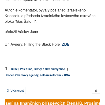
Autor je komentátor, bývalý poslanec izraelského
Knessetu a předseda izraelského levicového mírového
bloku “Guš Šalom”.
přeložil Václav Jumr
Uri Avnery: Filling the Black Hole
ZDE
Izrael, Palestina, Blízký a Střední východ
|
Konec Obamovy agendy, selhání reforem v USA
0
Vytisknout
ávisejí na finančních příspěvcích čtenářů. Prosíme, př