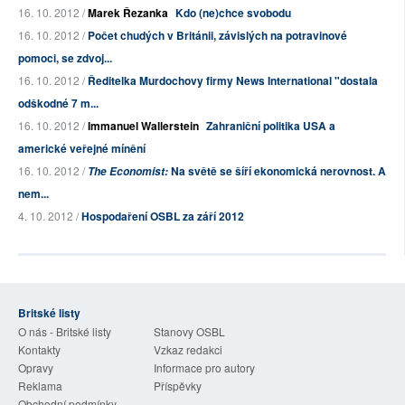
16. 10. 2012 /
Marek Řezanka
Kdo (ne)chce svobodu
16. 10. 2012 /
Počet chudých v Británii, závislých na potravinové
pomoci, se zdvoj...
16. 10. 2012 /
Ředitelka Murdochovy firmy News International "dostala
odškodné 7 m...
16. 10. 2012 /
Immanuel Wallerstein
Zahraniční politika USA a
americké veřejné mínění
16. 10. 2012 /
Na světě se šíří ekonomická nerovnost. A
The Economist:
nem...
4. 10. 2012 /
Hospodaření OSBL za září 2012
Britské listy
O nás - Britské listy
Stanovy OSBL
Kontakty
Vzkaz redakci
Opravy
Informace pro autory
Reklama
Příspěvky
Obchodní podmínky