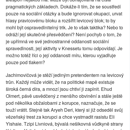
pragmatických základech. Dokáže-li tím, že se soustředí
pouze na sociální otázky a bude ignorovat okupaci, urvat
hlasy pravicovému bloku a rozšířit levicový blok; to by
mohl být ospravedlnitelný trik. Je to však taktika? Nebo to
odráží její skutečné přesvědčení? Není pochyb o tom, že
je upřímná ve své jednostranné oddanosti sociální
spravedlnosti, její aktivity v Knessetu tomu odpovídají. Je
možno totéž říci o její oddanosti míru, kterou vyjadřuje
pouze pod tlakem?
Jachimovičová je stěží jediným pretendentem na levicový
trůn. Každý může vidět, že na politické mapě existuje
široká černá díra, a mnozí jsou chtiví ji zaplnit. Ehud
Olmert, pávě usvědčený z menšího obvinění a stále ještě
pod několika obžalobami z korupce, naznačuje, že se
touží vrátit. Stejně tak Aryeh Deri, který si již odseděl svůj
vězeňský trest za korupci a chce vystrnadit rasistu Eli
Yishaie. Tzipi Livniová, bývalá nešikovná vůdkyně strany