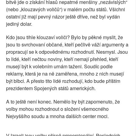
bitvě jde o získání hlasů nepatrné menšiny „nezávislých“
(nebo „klouzavých voličů“) v malém počtu států. Všichni
ostatní již mají pevný názor ještě dříve, než byl vydán
jediný dolar.
Kdo jsou tihle klouzaví voliči? Bylo by pěkné myslit, že
jsou to svrchovaní občané, kteří pečlivě váží argumenty a
propracují se k odpovědnému rozhodnutí. Nesmysl. Jsou
to lidé, kteří nečtou noviny, kteří nemají přehled, kteří
musejí být k volebním urnám taženi. Soudíc podle
reklamy, která je na ně zaměřena, mnoho z nich musejí
být blbci. A přesto tito lidé rozhodují, kdo bude příštím
prezidentem Spojených států amerických.
A to ještě není konec. Nemělo by být zapomenuto, že
volby mohou rozhodnout o složení všemocného
Nejvyššího soudu a mnoha dalších center moci.
V Izraeli jsou volby přísně proporcionální. Posledních