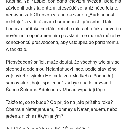
Kádima. Ya'ir Lapid, pohledná televizní hvězda, která má
záviděníhodný talent znít přesvědčivě, aniž něco řekne,
nedávno založil novou stranu nazvanou „Budoucnost
existuje“, a vidí růžovou budoucnost - pro sebe. Dafni
Leefová, hrdinka sociální rebelie minulého roku, hovoří o
novém mimoparlamentním povstání, ale možná může být
koneckonců přesvědčena, aby vstoupila do parlamentu.
A tak dále.
Přesvědčený snílek může doufat, že všechny tyto síly se
sjednotí a odejmou Netanjahuovi moc, podle slavného
vojenského výroku Helmuta von Moltkeho: Pochoduj
samostatně, bojuj společně“. Já bych na to nevsadil.
Šance Šeldona Adelsona v Macau vypadají lépe.
Takže to, co to bude? Co přijde na jaře příštího roku?
Obama s Netanjahuem, Romney s Netanjahuem, nebo
jeden z nich s někým jiným?
Jak říká otřepaná fráze říká: "Čas ukáže."