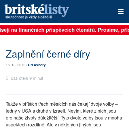
sejí na finančních příspěvcích čtenářů. Prosíme, přis
PŘIHLÁSIT
AKTUÁLNÍ VYDÁNÍ
Zaplnění černé díry
ARCHIV
16. 10. 2012 /
Uri Avnery
ROZHOVORY
čas čtení 9 minut
TÉMATA
NEJČTENĚJŠÍ ZA 7 DNÍ
Takže v příštích třech měsících nás čekají dvoje volby –
AUTOŘI
jedny v USA a druhé v Izraeli. Nevím, které z nich jsou
pro naše životy důležitější. Tyto dvoje volby jsou v mnoha
PŘÍSPĚVKY NA PROVOZ
aspektech rozdílné. Ale v některých jiných jsou