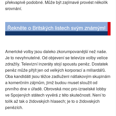
překvapivě podobné. Může být zajímavé provést několik
SOCIÁLNÍ SÍTĚ
srovnání.
RUBRIKY
PLNÁ VERZE STRÁNEK
Americké volby jsou daleko zkorumpovanější než naše.
Je to nevyhnutelné. Od objevení se televize volby velice
zdražily. Televizní inzeráty stojí spoustu peněz. Dostatek
peněz může přijít jen od velkých korporací a miliardářů.
Oba kandidáti jsou těžce zadluženi nátlakovým skupinám
a komerčním zájmům, jimž budou muset sloužit od
prvního dne v úřadě. Obrovská moc pro-izraelské lobby
ve Spojených státech vyvěrá z této skutečnosti. Není to
tolik až tak o židovských hlasech; je to o židovských
penězích.