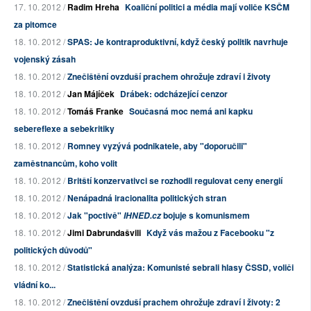
17. 10. 2012 /
Radim Hreha
Koaliční politici a média mají voliče KSČM
za pitomce
18. 10. 2012 /
SPAS: Je kontraproduktivní, když český politik navrhuje
vojenský zásah
18. 10. 2012 /
Znečištění ovzduší prachem ohrožuje zdraví i životy
18. 10. 2012 /
Jan Májíček
Drábek: odcházející cenzor
18. 10. 2012 /
Tomáš Franke
Současná moc nemá ani kapku
sebereflexe a sebekritiky
18. 10. 2012 /
Romney vyzývá podnikatele, aby "doporučili"
zaměstnancům, koho volit
18. 10. 2012 /
Britští konzervativci se rozhodli regulovat ceny energií
18. 10. 2012 /
Nenápadná iracionalita politických stran
18. 10. 2012 /
Jak "poctivě"
bojuje s komunismem
IHNED.cz
18. 10. 2012 /
Jimi Dabrundašvili
Když vás mažou z Facebooku "z
politických důvodů"
18. 10. 2012 /
Statistická analýza: Komunisté sebrali hlasy ČSSD, voliči
vládní ko...
18. 10. 2012 /
Znečištění ovzduší prachem ohrožuje zdraví i životy: 2