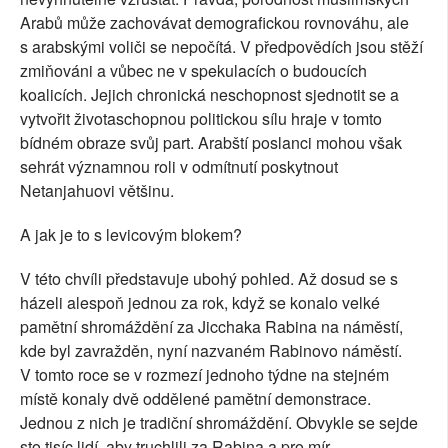
Arabů může zachovávat demografickou rovnováhu, ale
s arabskými voliči se nepočítá. V předpovědích jsou stěží
zmiňováni a vůbec ne v spekulacích o budoucích
koalicích. Jejich chronická neschopnost sjednotit se a
vytvořit životaschopnou politickou sílu hraje v tomto
bídném obraze svůj part. Arabští poslanci mohou však
sehrát významnou roli v odmítnutí poskytnout
Netanjahuovi většinu.
A jak je to s levicovým blokem?
V této chvíli představuje ubohý pohled. Až dosud se s
házeli alespoň jednou za rok, když se konalo velké
pamětní shromáždění za Jicchaka Rabina na náměstí,
kde byl zavražděn, nyní nazvaném Rabinovo náměstí.
V tomto roce se v rozmezí jednoho týdne na stejném
místě konaly dvě oddělené pamětní demonstrace.
Jednou z nich je tradiční shromáždění. Obvykle se sejde
sto tisíc lidí, aby truchlili za Rabina a pro mír.