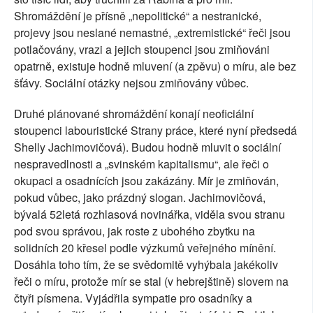
Shromáždění je přísně „nepolitické“ a nestranické,
projevy jsou neslané nemastné, „extremistické“ řeči jsou
potlačovány, vrazi a jejich stoupenci jsou zmiňováni
opatrně, existuje hodně mluvení (a zpěvu) o míru, ale bez
šťávy. Sociální otázky nejsou zmiňovány vůbec.
Druhé plánované shromáždění konají neoficiální
stoupenci labouristické Strany práce, které nyní předsedá
Shelly Jachimovičová). Budou hodně mluvit o sociální
nespravedlnosti a „svinském kapitalismu“, ale řeči o
okupaci a osadnících jsou zakázány. Mír je zmiňován,
pokud vůbec, jako prázdný slogan. Jachimovičová,
bývalá 52letá rozhlasová novinářka, viděla svou stranu
pod svou správou, jak roste z ubohého zbytku na
solidních 20 křesel podle výzkumů veřejného mínění.
Dosáhla toho tím, že se svědomitě vyhýbala jakékoliv
řeči o míru, protože mír se stal (v hebrejštině) slovem na
čtyři písmena. Vyjádřila sympatie pro osadníky a