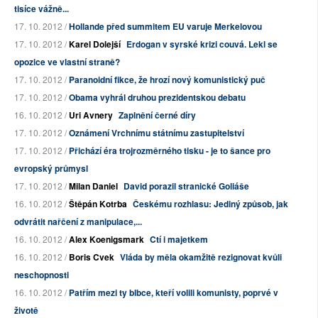
tisíce vážně...
17. 10. 2012 /
Hollande před summitem EU varuje Merkelovou
17. 10. 2012 /
Karel Dolejší
Erdogan v syrské krizi couvá. Lekl se
opozice ve vlastní straně?
17. 10. 2012 /
Paranoidní fikce, že hrozí nový komunistický puč
17. 10. 2012 /
Obama vyhrál druhou prezidentskou debatu
16. 10. 2012 /
Uri Avnery
Zaplnění černé díry
17. 10. 2012 /
Oznámení Vrchnímu státnímu zastupitelství
17. 10. 2012 /
Přichází éra trojrozměrného tisku - je to šance pro
evropský průmysl
17. 10. 2012 /
Milan Daniel
David porazil stranické Goliáše
16. 10. 2012 /
Štěpán Kotrba
Českému rozhlasu: Jediný způsob, jak
odvrátit nařčení z manipulace,...
16. 10. 2012 /
Alex Koenigsmark
Ctí i majetkem
16. 10. 2012 /
Boris Cvek
Vláda by měla okamžitě rezignovat kvůli
neschopnosti
16. 10. 2012 /
Patřím mezi ty blbce, kteří volili komunisty, poprvé v
životě