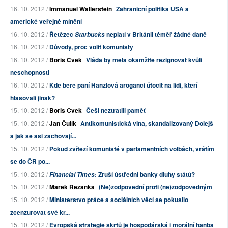
16. 10. 2012 /
Immanuel Wallerstein
Zahraniční politika USA a
americké veřejné mínění
16. 10. 2012 /
Řetězec
neplatí v Británii téměř žádné daně
Starbucks
16. 10. 2012 /
Důvody, proč volit komunisty
16. 10. 2012 /
Boris Cvek
Vláda by měla okamžitě rezignovat kvůli
neschopnosti
16. 10. 2012 /
Kde bere paní Hanzlová aroganci útočit na lidi, kteří
hlasovali jinak?
15. 10. 2012 /
Boris Cvek
Češi neztratili paměť
15. 10. 2012 /
Jan Čulík
Antikomunistická vlna, skandalizovaný Dolejš
a jak se asi zachovají...
15. 10. 2012 /
Pokud zvítězí komunisté v parlamentních volbách, vrátím
se do ČR po...
15. 10. 2012 /
: Zruší ústřední banky dluhy států?
Financial Times
15. 10. 2012 /
Marek Řezanka
(Ne)zodpovědní proti (ne)zodpovědným
15. 10. 2012 /
Ministerstvo práce a sociálních věcí se pokusilo
zcenzurovat své kr...
15. 10. 2012 /
Evropská strategie škrtů je hospodářská i morální hanba