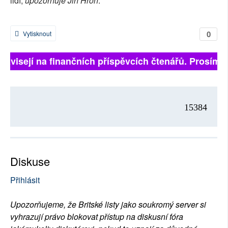
lidí,
upozorňuje Jiří Hron
.
0
Vytisknout
 závisejí na finančních příspěvcích čtenářů. Prosíme,
15384
Diskuse
Přihlásit
Upozorňujeme, že Britské listy jako soukromý server si
vyhrazují právo blokovat přístup na diskusní fóra