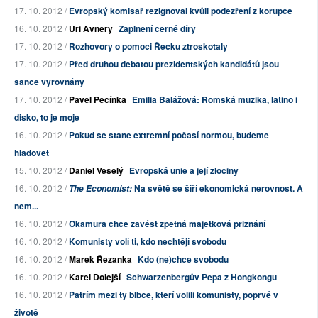
17. 10. 2012 /
Evropský komisař rezignoval kvůli podezření z korupce
16. 10. 2012 /
Uri Avnery
Zaplnění černé díry
17. 10. 2012 /
Rozhovory o pomoci Řecku ztroskotaly
17. 10. 2012 /
Před druhou debatou prezidentských kandidátů jsou
šance vyrovnány
17. 10. 2012 /
Pavel Pečínka
Emilia Balážová: Romská muzika, latino i
disko, to je moje
16. 10. 2012 /
Pokud se stane extremní počasí normou, budeme
hladovět
15. 10. 2012 /
Daniel Veselý
Evropská unie a její zločiny
16. 10. 2012 /
Na světě se šíří ekonomická nerovnost. A
The Economist:
nem...
16. 10. 2012 /
Okamura chce zavést zpětná majetková přiznání
16. 10. 2012 /
Komunisty volí ti, kdo nechtějí svobodu
16. 10. 2012 /
Marek Řezanka
Kdo (ne)chce svobodu
16. 10. 2012 /
Karel Dolejší
Schwarzenbergův Pepa z Hongkongu
16. 10. 2012 /
Patřím mezi ty blbce, kteří volili komunisty, poprvé v
životě