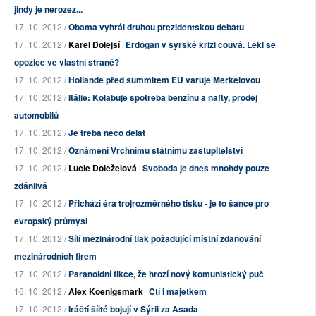
jindy je nerozez...
17. 10. 2012 /
Obama vyhrál druhou prezidentskou debatu
17. 10. 2012 /
Karel Dolejší
Erdogan v syrské krizi couvá. Lekl se
opozice ve vlastní straně?
17. 10. 2012 /
Hollande před summitem EU varuje Merkelovou
17. 10. 2012 /
Itálie: Kolabuje spotřeba benzínu a nafty, prodej
automobilů
17. 10. 2012 /
Je třeba něco dělat
17. 10. 2012 /
Oznámení Vrchnímu státnímu zastupitelství
17. 10. 2012 /
Lucie Doleželová
Svoboda je dnes mnohdy pouze
zdánlivá
17. 10. 2012 /
Přichází éra trojrozměrného tisku - je to šance pro
evropský průmysl
17. 10. 2012 /
Sílí mezinárodní tlak požadující místní zdaňování
mezinárodních firem
17. 10. 2012 /
Paranoidní fikce, že hrozí nový komunistický puč
16. 10. 2012 /
Alex Koenigsmark
Ctí i majetkem
17. 10. 2012 /
Iráčtí šíité bojují v Sýrii za Asada