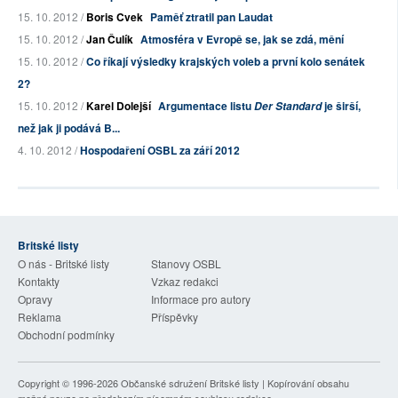
15. 10. 2012 /
Boris Cvek
Paměť ztratil pan Laudat
15. 10. 2012 /
Jan Čulík
Atmosféra v Evropě se, jak se zdá, mění
15. 10. 2012 /
Co říkají výsledky krajských voleb a první kolo senátek
2?
15. 10. 2012 /
Karel Dolejší
Argumentace listu
je širší,
Der Standard
než jak ji podává B...
4. 10. 2012 /
Hospodaření OSBL za září 2012
Britské listy
O nás - Britské listy
Stanovy OSBL
Kontakty
Vzkaz redakci
Opravy
Informace pro autory
Reklama
Příspěvky
Obchodní podmínky
Copyright © 1996-2026
Občanské sdružení Britské listy
| Kopírování obsahu