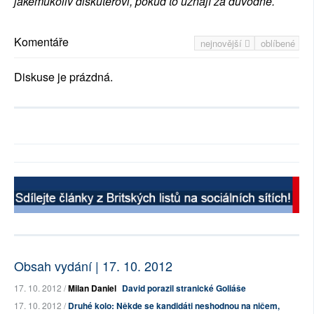
jakémukoliv diskutérovi, pokud to uznají za důvodné.
Komentáře
nejnovější
oblíbené
Diskuse je prázdná.
Obsah vydání | 17. 10. 2012
17. 10. 2012 /
Milan Daniel
David porazil stranické Goliáše
17. 10. 2012 /
Druhé kolo: Někde se kandidáti neshodnou na ničem,