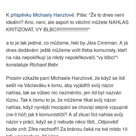
SOCIÁLNÍ SÍTĚ
K
příspěvku Michaely Hanzlové
. Píše: "Že to dnes není
RUBRIKY
ideální? Ano, není, ale aspoň to všichni můžete NAHLAS
KRITIZOVAT, VY BLBCI!!!!!!!!!!!!!!!!!!!!!!!!!"
PLNÁ VERZE STRÁNEK
a to je tak jediné, co můžeme, řekl by Jára Cimrman. A já
dnes dodávám: ještě můžeme volit třeba komunisty, kteří
na nás nepokřikují (a nikdy nepokřikovali) "vy blbci"!
konstatuje Richard Bébr.
Prosím vzkažte paní Michaele Hanzlové, že když se lidi
sešli na Václaváku k tomu, aby vyjádřili svůj názor
nahlas, tak se vůbec nic nezměnilo, jen lid byl nazván
lůzou. Tak k čemu to je, že můžeme říkat svůj názor
nahlas, když nynější mocipáni se chovají stejně vzpupně
(ne-li hůř) jak ti komunističtí? A ať zkusí říct nahlas svůj
názor v práci, když se jí nebude něco líbit...Odpověď
bude znít: Zítra nechoď!!! Za bránou čeká na tvé místo 10