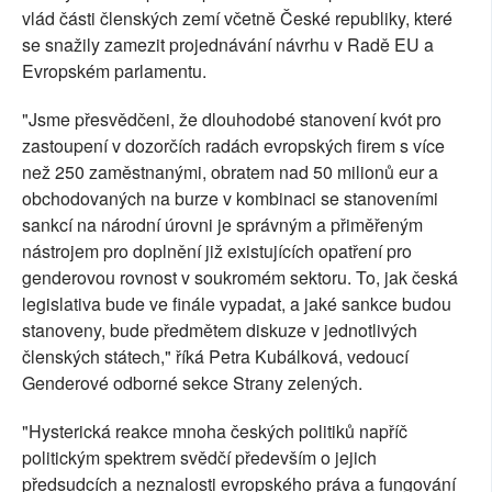
vlád části členských zemí včetně České republiky, které
se snažily zamezit projednávání návrhu v Radě EU a
Evropském parlamentu.
"Jsme přesvědčeni, že dlouhodobé stanovení kvót pro
zastoupení v dozorčích radách evropských firem s více
než 250 zaměstnanými, obratem nad 50 milionů eur a
obchodovaných na burze v kombinaci se stanoveními
sankcí na národní úrovni je správným a přiměřeným
nástrojem pro doplnění již existujících opatření pro
genderovou rovnost v soukromém sektoru. To, jak česká
legislativa bude ve finále vypadat, a jaké sankce budou
stanoveny, bude předmětem diskuze v jednotlivých
členských státech," říká Petra Kubálková, vedoucí
Genderové odborné sekce Strany zelených.
"Hysterická reakce mnoha českých politiků napříč
politickým spektrem svědčí především o jejich
předsudcích a neznalosti evropského práva a fungování