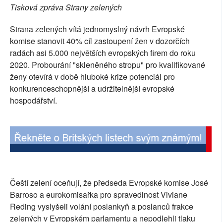
Tisková zpráva Strany zelených
SOCIÁLNÍ SÍTĚ
Strana zelených vítá jednomyslný návrh Evropské
RUBRIKY
komise stanovit 40% cíl zastoupení žen v dozorčích
radách asi 5.000 největších evropských firem do roku
PLNÁ VERZE STRÁNEK
2020. Probourání "skleněného stropu" pro kvalifikované
ženy otevírá v době hluboké krize potenciál pro
konkurenceschopnější a udržitelnější evropské
hospodářství.
Čeští zelení oceňují, že předseda Evropské komise José
Barroso a eurokomisařka pro spravedlnost Viviane
Reding vyslyšeli volání poslankyň a poslanců frakce
zelených v Evropském parlamentu a nepodlehli tlaku