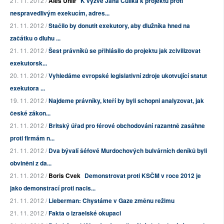
21. 11. 2012 /
Aleš Uhlíř
K výzvě Jana Čulíka k projektu proti
nespravedlivým exekucím, adres...
21. 11. 2012 /
Stačilo by donutit exekutory, aby dlužníka hned na
začátku o dluhu ...
21. 11. 2012 /
Šest právníků se přihlásilo do projektu jak zcivilizovat
exekutorsk...
20. 11. 2012 /
Vyhledáme evropské legislativní zdroje ukotvující statut
exekutora ...
19. 11. 2012 /
Najdeme právníky, kteří by byli schopni analyzovat, jak
české zákon...
21. 11. 2012 /
Britský úřad pro férové obchodování razantně zasáhne
proti firmám n...
21. 11. 2012 /
Dva bývalí šéfové Murdochových bulvárních deníků byli
obviněni z da...
21. 11. 2012 /
Boris Cvek
Demonstrovat proti KSČM v roce 2012 je
jako demonstrací proti nacis...
21. 11. 2012 /
Lieberman: Chystáme v Gaze změnu režimu
21. 11. 2012 /
Fakta o izraelské okupaci