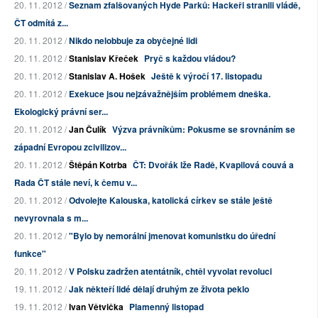
20. 11. 2012 /
Seznam zfalšovaných Hyde Parků: Hackeři stranili vládě,
ČT odmítá z...
20. 11. 2012 /
Nikdo nelobbuje za obyčejné lidi
20. 11. 2012 /
Stanislav Křeček
Pryč s každou vládou?
20. 11. 2012 /
Stanislav A. Hošek
Ještě k výročí 17. listopadu
20. 11. 2012 /
Exekuce jsou nejzávažnějším problémem dneška.
Ekologický právní ser...
20. 11. 2012 /
Jan Čulík
Výzva právníkům: Pokusme se srovnáním se
západní Evropou zcivilizov...
20. 11. 2012 /
Štěpán Kotrba
ČT: Dvořák lže Radě, Kvapilová couvá a
Rada ČT stále neví, k čemu v...
20. 11. 2012 /
Odvolejte Kalouska, katolická církev se stále ještě
nevyrovnala s m...
20. 11. 2012 /
"Bylo by nemorální jmenovat komunistku do úřední
funkce"
20. 11. 2012 /
V Polsku zadržen atentátník, chtěl vyvolat revoluci
19. 11. 2012 /
Jak někteří lidé dělají druhým ze života peklo
19. 11. 2012 /
Ivan Větvička
Plamenný listopad