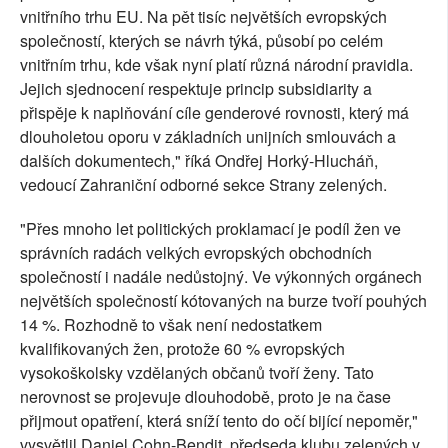
vnitřního trhu EU. Na pět tisíc největších evropských
společností, kterých se návrh týká, působí po celém
vnitřním trhu, kde však nyní platí různá národní pravidla.
Jejich sjednocení respektuje princip subsidiarity a
přispěje k naplňování cíle genderové rovnosti, který má
dlouholetou oporu v základních unijních smlouvách a
dalších dokumentech," říká Ondřej Horký-Hlucháň,
vedoucí Zahraniční odborné sekce Strany zelených.
"Přes mnoho let politických proklamací je podíl žen ve
správních radách velkých evropských obchodních
společností i nadále nedůstojný. Ve výkonných orgánech
největších společností kótovaných na burze tvoří pouhých
14 %. Rozhodně to však není nedostatkem
kvalifikovaných žen, protože 60 % evropských
vysokoškolsky vzdělaných občanů tvoří ženy. Tato
nerovnost se projevuje dlouhodobě, proto je na čase
přijmout opatření, která sníží tento do očí bijící nepoměr,"
vysvětlil Daniel Cohn-Bendit, předseda klubu zelených v