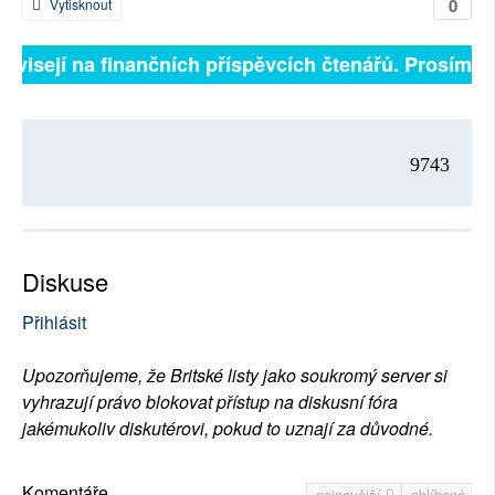
0
Vytisknout
závisejí na finančních příspěvcích čtenářů. Prosíme, p
9743
Diskuse
Přihlásit
Upozorňujeme, že Britské listy jako soukromý server si
vyhrazují právo blokovat přístup na diskusní fóra
jakémukoliv diskutérovi, pokud to uznají za důvodné.
Komentáře
nejnovější
oblíbené