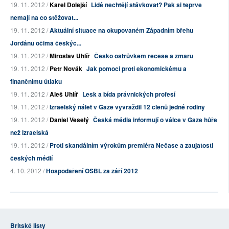
19. 11. 2012 /
Karel Dolejší
Lidé nechtějí stávkovat? Pak si teprve
nemají na co stěžovat...
19. 11. 2012 /
Aktuální situace na okupovaném Západním břehu
Jordánu očima českýc...
19. 11. 2012 /
Miroslav Uhlíř
Česko ostrůvkem recese a zmaru
19. 11. 2012 /
Petr Novák
Jak pomoci proti ekonomickému a
finančnímu útlaku
19. 11. 2012 /
Aleš Uhlíř
Lesk a bída právnických profesí
19. 11. 2012 /
Izraelský nálet v Gaze vyvraždil 12 členů jedné rodiny
19. 11. 2012 /
Daniel Veselý
Česká média informují o válce v Gaze hůře
než izraelská
19. 11. 2012 /
Proti skandálním výrokům premiéra Nečase a zaujatosti
českých médií
4. 10. 2012 /
Hospodaření OSBL za září 2012
Britské listy