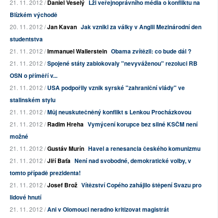
21. 11. 2012 /
Daniel Veselý
Lži veřejnoprávního média o konfliktu na
Blízkém východě
20. 11. 2012 /
Jan Kavan
Jak vznikl za války v Anglii Mezinárodní den
studentstva
21. 11. 2012 /
Immanuel Wallerstein
Obama zvítězil: co bude dál ?
21. 11. 2012 /
Spojené státy zablokovaly "nevyváženou" rezoluci RB
OSN o příměří v...
21. 11. 2012 /
USA podpořily vznik syrské "zahraniční vlády" ve
stalinském stylu
21. 11. 2012 /
Můj neuskutečněný konflikt s Lenkou Procházkovou
21. 11. 2012 /
Radim Hreha
Vymýcení korupce bez silné KSČM není
možné
21. 11. 2012 /
Gustáv Murín
Havel a renesancia českého komunizmu
21. 11. 2012 /
Jiří Baťa
Není nad svobodné, demokratické volby, v
tomto případě prezidenta!
21. 11. 2012 /
Josef Brož
Vítězství Copého zahájilo štěpení Svazu pro
lidové hnutí
21. 11. 2012 /
Ani v Olomouci neradno kritizovat magistrát