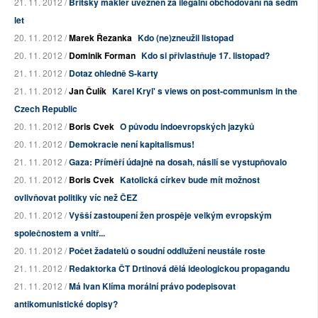
21. 11. 2012 /
Britský makléř uvězněn za ilegální obchodování na sedm
let
20. 11. 2012 /
Marek Řezanka
Kdo (ne)zneužil listopad
20. 11. 2012 /
Dominik Forman
Kdo si přivlastňuje 17. listopad?
21. 11. 2012 /
Dotaz ohledně S-karty
21. 11. 2012 /
Jan Čulík
Karel Kryl' s views on post-communism in the
Czech Republic
20. 11. 2012 /
Boris Cvek
O původu indoevropských jazyků
20. 11. 2012 /
Demokracie není kapitalismus!
21. 11. 2012 /
Gaza: Příměří údajně na dosah, násilí se vystupňovalo
20. 11. 2012 /
Boris Cvek
Katolická církev bude mít možnost
ovlivňovat politiky víc než ČEZ
20. 11. 2012 /
Vyšší zastoupení žen prospěje velkým evropským
společnostem a vnitř...
20. 11. 2012 /
Počet žadatelů o soudní oddlužení neustále roste
21. 11. 2012 /
Redaktorka ČT Drtinová dělá ideologickou propagandu
21. 11. 2012 /
Má Ivan Klíma morální právo podepisovat
antikomunistické dopisy?