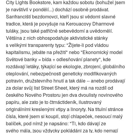
City Lights Bookstore, kam každou sobotu (bohužel jsem
je navštívil v pondělí...) dochází osobně prodávat.
Sanfranciští bezdomovci, kteří jsou si vědomi slavné
tradice, která je povyšuje na Kerouacovy Dharmové
tuláky, jsou také patřičně sebevědomí a uvědomělí.
Většina z nich obhospodařuje aktivistické stánky
s velikými transparenty typu: "Žijete-li pod vládou
kapitalismu, jebáte na přežití" nebo "Ekonomický model
Světové banky = bída + odlesňování planety", kde
rozdávají letáky, týkající se ekologie, zbrojení, globálního
oteplování, nebezpečnosti geneticky modifikovaných
potravin, družstevního hnutí a tak dále -- anebo prodávají
za dolar svůj list Street Sheet, který má na rozdíl od
českého Nového Prostoru jen dva dvoulisty novinového
papíru, ale zato je to čtrnáctideník, ilustrovaný
originálními kreslenými vtipy a linoryty. Na titulní stránce
čísla, které jsem si koupil, stojí chlapeček, nesoucí malý
balíček, pod nímž je napsáno: "Ti, kdo dávají ze
svého mála, jsou vždycky pokládáni za ty, kdo nemají