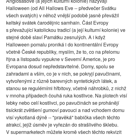
Anglosasové (a jejich kulturní kolonie) nazývají
Halloween (od All Hallows Eve -- předvečer Svátku
všech svatých) v něhož vnější podobě jasně převážil
keltský svátek čarodějnic samhain. Část Evropy
s převažující katolickou tradicí (a její kulturní kolonie) ve
stejné době slaví Památku zesnulých. A i když
Halloween pomalu proniká i do kontinentální Evropy
včetně České republiky, myslím, že to, co na přelomu
řijna a listopadu vypukne v Severní Americe, je pro
Evropana dosud nepředstavitelné. Domy, spolu se
zahradami a vším, co je v nich, se pokryjí pavučinami,
vytvořenými z různě barevných syntetických látek, a
stanou se regulérními hřbitovy, včetně náhrobků, z nichž
v mnoha případech čouhá ruka kostlivce. Na plotech visí
lebky nebo celí kostlivci, po pavučinách se prohánějí
tisíckrát zvětšení gumoví pavouci a nad vchodem domu
visí vykotlaná dýně -- "pravěká" babička všech těchto
atrakcí, jejíž úsměv je vyřezán do strašlivého šklebu.
V supermarketech můžete kromě všech těchto rekvizit