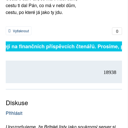
cestu ti dal Pán, co má v nebi dům,
cestu, po které já jako ty jdu.
0
Vytisknout
ejí na finančních příspěvcích čtenářů. Prosíme, přispě
18938
Diskuse
Přihlásit
Upozorňujeme, že Britské listy jako soukromý server si