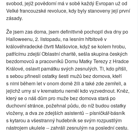
svobod, jejíž povědomí má v sobě každý Evropan už od
Velké francouzské revoluce, kdy byly stanoveny její první
zásady.
Že jsem zas doma, jsem definitivně pochopil dva dny po
Halloweenu, 2. listopadu, na lesním hřbitově v
královéhradecké čtvrti Malšovice, když se kolem hrobu,
patřícímu zdejší Oblastní charitě, sešla skupina českých
bezdomovců a pracovníků Domu Matky Terezy z Hradce
Králové, oslavit památku svých zesnulých. Ti, kdo přišli,
s sebou přinesli ostatky šesti mužů bez domova, kteří
s nimi během let v onom domě žili a také zde zemřeli, a
jejichž urny si v krematoriu neměl kdo vyzvednout. Kněz,
který se o náš dům pro muže bez domova stará po
duchovní stránce, požehnal půdu, do níž budou ostatky
vloženy, a dva ze zdejších asistentů -- písničkář-básník
s kytarou a všestranný hudebník se svým rozpustilým
nástrojem ukulele -- zahráli zesnulým na poslední cestu.