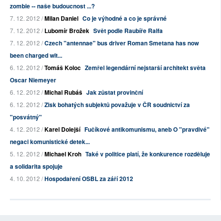
zombie -- naše budoucnost ...?
7. 12. 2012 /
Milan Daniel
Co je výhodné a co je správné
7. 12. 2012 /
Lubomír Brožek
Svět podle Raubíře Ralfa
7. 12. 2012 /
Czech "antennae" bus driver Roman Smetana has now
been charged wit...
6. 12. 2012 /
Tomáš Koloc
Zemřel legendární nejstarší architekt světa
Oscar Niemeyer
6. 12. 2012 /
Michal Rubáš
Jak zůstat provinční
6. 12. 2012 /
Zisk bohatých subjektů považuje v ČR soudnictví za
"posvátný"
4. 12. 2012 /
Karel Dolejší
Fučíkové antikomunismu, aneb O "pravdivé"
negaci komunistické detek...
5. 12. 2012 /
Michael Kroh
Také v politice platí, že konkurence rozděluje
a solidarita spojuje
4. 10. 2012 /
Hospodaření OSBL za září 2012