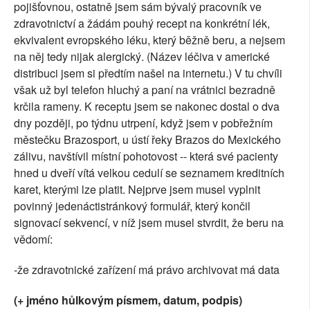
pojišťovnou, ostatně jsem sám bývalý pracovník ve
zdravotnictví a žádám pouhý recept na konkrétní lék,
ekvivalent evropského léku, který běžně beru, a nejsem
na něj tedy nijak alergický. (Název léčiva v americké
distribuci jsem si předtím našel na internetu.) V tu chvíli
však už byl telefon hluchý a paní na vrátnici bezradně
krčila rameny. K receptu jsem se nakonec dostal o dva
dny později, po týdnu utrpení, když jsem v pobřežním
městečku Brazosport, u ústí řeky Brazos do Mexického
zálivu, navštívil místní pohotovost -- která své pacienty
hned u dveří vítá velkou cedulí se seznamem kreditních
karet, kterými lze platit. Nejprve jsem musel vyplnit
povinný jedenáctistránkový formulář, který končil
signovací sekvencí, v níž jsem musel stvrdit, že beru na
vědomí:
-že zdravotnické zařízení má právo archivovat má data
(+ jméno hůlkovým písmem, datum, podpis)