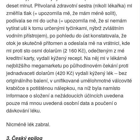
deset minut. Přivolaná zdravotní sestra (nikoli lékařka) mi
změřila tlak (= upozornila mě, že mám méně solit),
podívala se mi do ucha (= upozornila mě, že si nemám
vytírat uši k tomu určenými tyčinkami, nýbrž zvláštním
vodním přístrojem), po pohledu do úst konstatovala, že
otok je skutečně přítomen a odeslala mě na vrátnici, kde
mi proti sto osmi dolarům (2 160 Kč), odečteným z mé
kreditní karty, vydali kýžený recept. Na něj mi v lékárně
nejbližšího megamarketu po půlhodinovém čekání proti
jednadvaceti dolarům (420 Kč) vydali kýžený lék -- bez
originálního balení, v unifikované umělohmotné válcovité
krabičce s potištěnou nálepkou, na níž byla namísto
informace o složení a nežádoucích účincích uvedena
pouze má mnou uvedená osobní data a poučení o
dávkování léku.
Nicméně lék zabral.
3. Český epilog