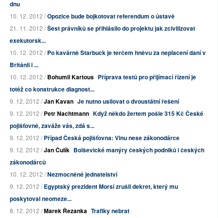
dnu
10. 12. 2012 /
Opozice bude bojkotovat referendum o ústavě
21. 11. 2012 /
Šest právníků se přihlásilo do projektu jak zcivilizovat
exekutorsk...
10. 12. 2012 /
Po kavárně Starbuck je terčem hněvu za neplacení daní v
Británii i ...
10. 12. 2012 /
Bohumil Kartous
Příprava testů pro přijímací řízení je
totéž co konstrukce diagnost...
9. 12. 2012 /
Jan Kavan
Je nutno usilovat o dvoustátní řešení
9. 12. 2012 /
Petr Nachtmann
Když někdo žertem pošle 315 Kč České
pojišťovně, zaváže vás, zdá s...
9. 12. 2012 /
Případ Česká pojišťovna: Vinu nese zákonodárce
9. 12. 2012 /
Jan Čulík
Bolševické manýry českých podniků i českých
zákonodárců
10. 12. 2012 /
Nezmocněné jednatelství
9. 12. 2012 /
Egyptský prezident Morsí zrušil dekret, který mu
poskytoval neomeze...
8. 12. 2012 /
Marek Řezanka
Trafiky nebrat