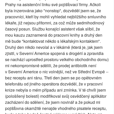
Prahy na asistenční linku své pojišťovací firmy. Ačkoli
byla inzerována jako "nonstop", dozvěděl jsem se, že
pracovníci, kteří by mohli vyhledat nejbližšího smluvního
lékaře, již nejsou přítomni, za což může sedmihodinový
časový posun. Službu konající asistent však slíbil, že
mou kauzu zaznamená do pracovní knihy a druhý den
mě bude "kontaktovat někdo s lékařským kontaktem".
Druhý den nikdo nevolal a v lékárně (která je, jak jsem
zjistil, v Severní Americe spojená s drogérií a zpravidla
se nachází uprostřed prostoru velkého obchodního domu)
mi nekompromisně sdělili, že prodej antibiotik není
v Severní Americe o nic volnější, než ve Střední Evropě --
bez receptu ani ránu. Třetí den jsem se po opětovném
telefonátu od jiného operátora dozvěděl, že v pracovní
knize nebyla o mém případu ani zmínka. V té chvíli jsem
(pološílený bolestí) modifikoval svůj osvědčený aplikátor
zacházení do sdělení, že jsem novinář a že pokud mi
pojišťovna okamžitě nenajde vhodného pisatele receptu,