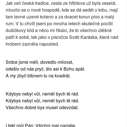
Jak velí česká tradice, cesta ze hřbitova už byla veselá;
mluvilo se o nové hospodě, kde se dá sedět u krbu, mají
tam levné uzené koleno a za dvacet korun pivo a malý
rum. V tu chvíli jsem po mnoha letech skutečně pocítil
dušičkový klid a něco mi říkalo, že to všechno útěšně
patří k sobě, tak jako v písničce Sváti Karáska, která nad
hrobem zazněla naposled.
Srdce jsme měli, dovedlo milovat,
odešlo od nás pryč, šlo asi k Bohu spát.
A my zbylí blbnem tu na kvadrát.
Kdybys nebyl vůl, neměl bych tě rád.
Kdybys nebyl vůl, neměl bych tě rád.
Všechno dobré bys musel odevzdat.
I řekl můj Pán: Všichni maj namále,