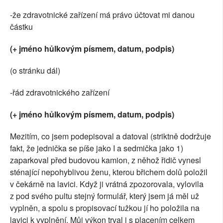
-že zdravotnické zařízení má právo účtovat mi danou
částku
(+ jméno hůlkovým písmem, datum, podpis)
(o stránku dál)
-řád zdravotnického zařízení
(+ jméno hůlkovým písmem, datum, podpis)
Mezitím, co jsem podepisoval a datoval (striktně dodržuje
fakt, že jednička se píše jako I a sedmička jako 1)
zaparkoval před budovou kamion, z něhož řidič vynesl
sténající nepohyblivou ženu, kterou břichem dolů položil
v čekárně na lavici. Když ji vrátná zpozorovala, vylovila
z pod svého pultu stejný formulář, který jsem já měl už
vyplněn, a spolu s propisovací tužkou jí ho položila na
lavici k vyplnění. Můj výkon trval i s placením celkem