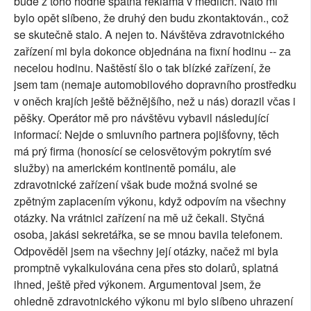
bude z toho hodně špatná reklama v médiích. Nato mi
bylo opět slíbeno, že druhý den budu zkontaktován., což
se skutečně stalo. A nejen to. Návštěva zdravotnického
zařízení mi byla dokonce objednána na fixní hodinu -- za
necelou hodinu. Naštěstí šlo o tak blízké zařízení, že
jsem tam (nemaje automobilového dopravního prostředku
v oněch krajích ještě běžnějšího, než u nás) dorazil včas i
pěšky. Operátor mě pro návštěvu vybavil následující
informací: Nejde o smluvního partnera pojišťovny, těch
má prý firma (honosící se celosvětovým pokrytím své
služby) na americkém kontinentě pomálu, ale
zdravotnické zařízení však bude možná svolné se
zpětným zaplacením výkonu, když odpovím na všechny
otázky. Na vrátnici zařízení na mě už čekali. Styčná
osoba, jakási sekretářka, se se mnou bavila telefonem.
Odpověděl jsem na všechny její otázky, načež mi byla
promptně vykalkulována cena přes sto dolarů, splatná
ihned, ještě před výkonem. Argumentoval jsem, že
ohledně zdravotnického výkonu mi bylo slíbeno uhrazení