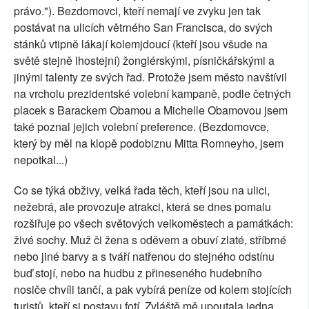
právo."). Bezdomovci, kteří nemají ve zvyku jen tak
postávat na ulicích větrného San Francisca, do svých
stánků vtipně lákají kolemjdoucí (kteří jsou všude na
světě stejně lhostejní) žonglérskými, písničkářskými a
jinými talenty ze svých řad. Protože jsem město navštívil
na vrcholu prezidentské volební kampaně, podle četných
placek s Barackem Obamou a Michelle Obamovou jsem
také poznal jejich volební preference. (Bezdomovce,
který by měl na klopě podobiznu Mitta Romneyho, jsem
nepotkal...)
Co se týká obživy, velká řada těch, kteří jsou na ulici,
nežebrá, ale provozuje atrakci, která se dnes pomalu
rozšiřuje po všech světových velkoměstech a památkách:
živé sochy. Muž či žena s oděvem a obuví zlaté, stříbrné
nebo jiné barvy a s tváří natřenou do stejného odstínu
buď stojí, nebo na hudbu z přineseného hudebního
nosiče chvíli tančí, a pak vybírá peníze od kolem stojících
turistů, kteří si postavu fotí. Zvláště mě upoutala jedna