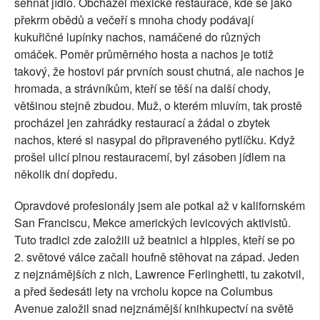
sehnat jídlo. Obcházel mexické restaurace, kde se jako
překrm obědů a večeří s mnoha chody podávají
kukuřičné lupínky nachos, namáčené do různých
omáček. Poměr průměrného hosta a nachos je totiž
takový, že hostovi pár prvních soust chutná, ale nachos je
hromada, a strávníkům, kteří se těší na další chody,
většinou stejně zbudou. Muž, o kterém mluvím, tak prostě
procházel jen zahrádky restaurací a žádal o zbytek
nachos, které si nasypal do připraveného pytlíčku. Když
prošel ulicí plnou restauracemí, byl zásoben jídlem na
několik dní dopředu.
Opravdové profesionály jsem ale potkal až v kalifornském
San Franciscu, Mekce amerických levicových aktivistů.
Tuto tradici zde založili už beatnici a hippies, kteří se po
2. světové válce začali houfně stěhovat na západ. Jeden
z nejznámějších z nich, Lawrence Ferlinghetti, tu zakotvil,
a před šedesáti lety na vrcholu kopce na Columbus
Avenue založil snad nejznámější knihkupectví na světě