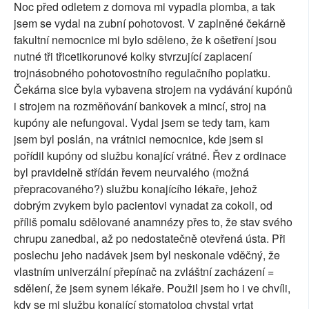
Noc před odletem z domova mi vypadla plomba, a tak
jsem se vydal na zubní pohotovost. V zaplněné čekárně
fakultní nemocnice mi bylo sděleno, že k ošetření jsou
nutné tři třicetikorunové kolky stvrzující zaplacení
trojnásobného pohotovostního regulačního poplatku.
Čekárna sice byla vybavena strojem na vydávání kupónů
i strojem na rozměňování bankovek a mincí, stroj na
kupóny ale nefungoval. Vydal jsem se tedy tam, kam
jsem byl poslán, na vrátnici nemocnice, kde jsem si
pořídil kupóny od službu konající vrátné. Řev z ordinace
byl pravidelně střídán řevem neurvalého (možná
přepracovaného?) službu konajícího lékaře, jehož
dobrým zvykem bylo pacientovi vynadat za cokoli, od
příliš pomalu sdělované anamnézy přes to, že stav svého
chrupu zanedbal, až po nedostatečně otevřená ústa. Při
poslechu jeho nadávek jsem byl neskonale vděčný, že
vlastním univerzální přepínač na zvláštní zacházení =
sdělení, že jsem synem lékaře. Použil jsem ho i ve chvíli,
kdy se mi službu konající stomatolog chystal vrtat