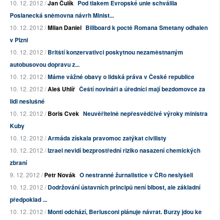
10. 12. 2012 /
Jan Čulík
Pod tlakem Evropské unie schválila
Poslanecká sněmovna návrh Minist...
10. 12. 2012 /
Milan Daniel
Billboard k poctě Romana Smetany odhalen
v Plzni
10. 12. 2012 /
Britští konzervativci poskytnou nezaměstnaným
autobusovou dopravu z...
10. 12. 2012 /
Máme vážné obavy o lidská práva v České republice
10. 12. 2012 /
Aleš Uhlíř
Čeští novináři a úředníci mají bezdomovce za
lidi neslušné
10. 12. 2012 /
Boris Cvek
Neuvěřitelně nepřesvědčivé výroky ministra
Kuby
10. 12. 2012 /
Armáda získala pravomoc zatýkat civilisty
10. 12. 2012 /
Izrael nevidí bezprostřední riziko nasazení chemických
zbraní
9. 12. 2012 /
Petr Novák
O nestranné žurnalistice v ČRo neslyšeli
10. 12. 2012 /
Dodržování ústavních principů není blbost, ale základní
předpoklad ...
10. 12. 2012 /
Monti odchází, Berlusconi plánuje návrat. Burzy jdou ke