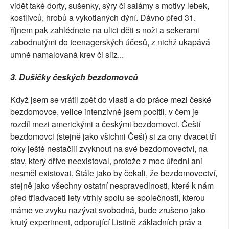
vidět také dorty, sušenky, sýry či salámy s motivy lebek,
kostlivců, hrobů a vykotlaných dýní. Dávno před 31.
říjnem pak zahlédnete na ulici děti s noži a sekerami
zabodnutými do teenagerských účesů, z nichž ukapává
umně namalovaná krev či sliz...
3. Dušičky českých bezdomovců
Když jsem se vrátil zpět do vlasti a do práce mezi české
bezdomovce, velice intenzivně jsem pocítil, v čem je
rozdíl mezi americkými a českými bezdomovci. Čeští
bezdomovci (stejně jako všichni Češi) si za ony dvacet tři
roky ještě nestačili zvyknout na své bezdomovectví, na
stav, který dříve neexistoval, protože z moc úřední ani
nesměl existovat. Stále jako by čekali, že bezdomovectví,
stejně jako všechny ostatní nespravedlnosti, které k nám
před třiadvaceti lety vtrhly spolu se společností, kterou
máme ve zvyku nazývat svobodná, bude zrušeno jako
krutý experiment, odporující Listině základních práv a