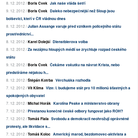
8. 12. 2012 /
Boris Cvek
Jak naše vláda šetří
9. 12. 2012 /
Boris Cvek
Daleko nebezpečnější než Sloup jsou
bolševici, kteří v ČR vládnou dnes
8. 12. 2012 /
Julian Assange varuje před vznikem policejního státu
prostřednictví...
8. 12. 2012 /
Karel Dolejší
Dienstbierova volba
8. 12. 2012 /
Za nezájmu hloupých médií se zrychluje rozpad českého
státu
9. 12. 2012 /
Boris Cvek
Čekáme
na návrat Krista, nebo
vskutku
předstíráme nějakou h...
8. 12. 2012 /
Štěpán Kotrba
Věrchuška rozhodla
7. 12. 2012 /
Vít Klíma
Vize: I. budujeme stát pro 10 milionů šťastných a
spokojených obyvatel
7. 12. 2012 /
Michal Horák
Karolína Peake a ministerstvo obrany
7. 12. 2012 /
Přestanou konečně české odbory fungovat jako ROH?
7. 12. 2012 /
Tomáš Fiala
Svobodu a demokracii neohrožují oprávněné
protesty, ale likvidace s...
7. 12. 2012 /
Tomáš Koloc
Americký marod, bezdomovec-aktivista a