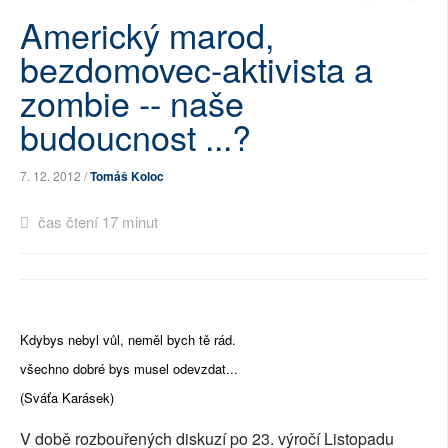
Americký marod,
SOCIÁLNÍ SÍTĚ
bezdomovec-aktivista a
RUBRIKY
zombie -- naše
PLNÁ VERZE STRÁNEK
budoucnost ...?
7. 12. 2012 /
Tomáš Koloc
čas čtení 17 minut
Kdybys nebyl vůl, neměl bych tě rád.
všechno dobré bys musel odevzdat...
(Sváťa Karásek)
V době rozbouřených diskuzí po 23. výročí Listopadu