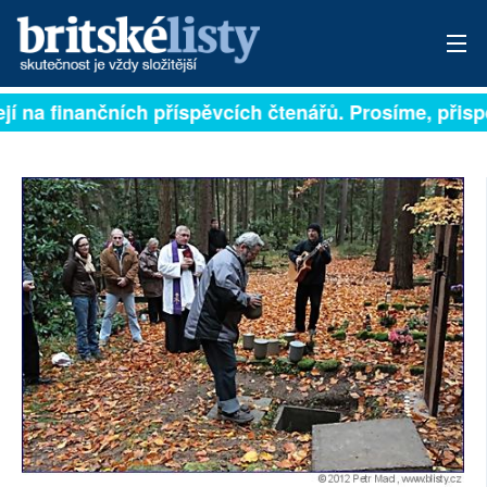
í na finančních příspěvcích čtenářů. Prosíme, přispějt
PŘIHLÁSIT
AKTUÁLNÍ VYDÁNÍ
ARCHIV
ROZHOVORY
TÉMATA
NEJČTENĚJŠÍ ZA 7 DNÍ
AUTOŘI
PŘÍSPĚVKY NA PROVOZ