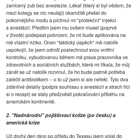
zanícený zub bez anestezie. Lékař (který si byl vědom, že
mezi kolegy se nic neutají) okamžitě přešel do
pokornějšího modu a píchnul mi "protekční" injekci
s anestézií. Předtím jsem mu ovšem musel (poprvé
v životě) podepsat potvrzení, že mi bude aplikována na
mé vlastní riziko. Onen "taktický úspěch" mě natolik
uspokojil, že jsem odmítl poslechnout svou vnitřní
kontrolku, vybudovanou během mé praxe pracovníka ve
zdravotních a sociálních službách, která mi říkala, že můj
zánět se už natolik rozvinul, že ho bude patrně potřeba
zaléčit antibiotikem -- o to už jsem si ale neřekl. Tyto dva
zdánlivé detaily (podpis souhlasu s anestézií a strach říci
si o recept) se staly předzvěstí pokračování příběhu na
americkém kontinentě.
2. "Nadnárodní" pojišťovací kolize (po česku) a
americká krize
Už druhý den ráno po příletu do Texasu jsem volal do