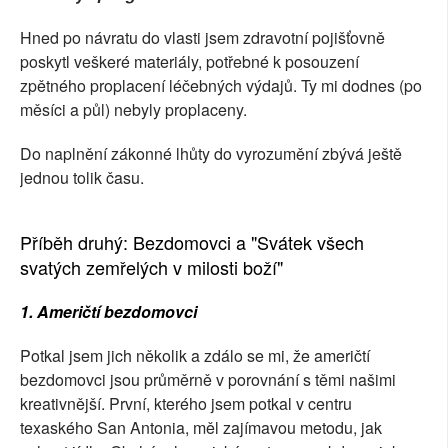
Hned po návratu do vlasti jsem zdravotní pojišťovně
poskytl veškeré materiály, potřebné k posouzení
zpětného proplacení léčebných výdajů. Ty mi dodnes (po
měsíci a půl) nebyly proplaceny.
Do naplnění zákonné lhůty do vyrozumění zbývá ještě
jednou tolik času.
Příběh druhý: Bezdomovci a "Svátek všech
svatých zemřelých v milosti boží"
1. Američtí bezdomovci
Potkal jsem jich několik a zdálo se mi, že američtí
bezdomovci jsou průměrně v porovnání s těmi našimi
kreativnější. První, kterého jsem potkal v centru
texaského San Antonia, měl zajímavou metodu, jak