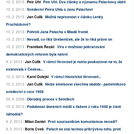
10. 2. 2013 /
Petr Uhl
Petr Uhl: Dva články o významu Palachovy oběti
10. 2. 2013 /
Svědectví Petra Uhla o Janu Palachovi
10. 2. 2013 /
Jan Čulík
Možná nepřesnost v článku Lenky
Procházkové?
10. 2. 2013 /
Pohřeb Jana Palacha v Mladé frontě
10. 2. 2013 /
Nevadí, co říká Grebeníček, ale že to říká právě on
10. 2. 2013 /
František Řezáč
Víra v možnost pokračování
demokratických reforem byla naivní
9. 2. 2013 /
Jan Čulík
V rámci férovosti je nutno poukazovat na to, že
existovala v Českos...
10. 2. 2013 /
Karel Dolejší
V rámci historické férovosti...
10. 2. 2013 /
Jan Čulík
Nelze směšovat všechna období - pamětníkovo
svědectví o roce 1968
29. 4. 2008 /
Obrodný proces v Semilech
10. 2. 2013 /
Podobnost dnešních médií s tiskem z roku 1948 je čistě
náhodná?
9. 2. 2013 /
Milan Daniel
Proč současníkům komunismus nevadí?
9. 2. 2013 /
Boris Cvek
Palach se stal lacinou přikrývkou toho, proti