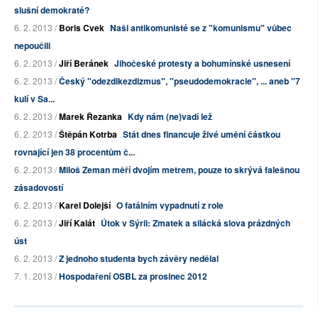
slušní demokraté?
6. 2. 2013 /
Boris Cvek
Naši antikomunisté se z "komunismu" vůbec
nepoučili
6. 2. 2013 /
Jiří Beránek
Jihočeské protesty a bohumínské usnesení
6. 2. 2013 /
Český "odezdikezdizmus", "pseudodemokracie", ... aneb "7
kulí v Sa...
6. 2. 2013 /
Marek Řezanka
Kdy nám (ne)vadí lež
6. 2. 2013 /
Štěpán Kotrba
Stát dnes financuje živé umění částkou
rovnající jen 38 procentům č...
6. 2. 2013 /
Miloš Zeman měří dvojím metrem, pouze to skrývá falešnou
zásadovostí
6. 2. 2013 /
Karel Dolejší
O fatálním vypadnutí z role
6. 2. 2013 /
Jiří Kalát
Útok v Sýrii: Zmatek a silácká slova prázdných
úst
6. 2. 2013 /
Z jednoho studenta bych závěry nedělal
7. 1. 2013 /
Hospodaření OSBL za prosinec 2012