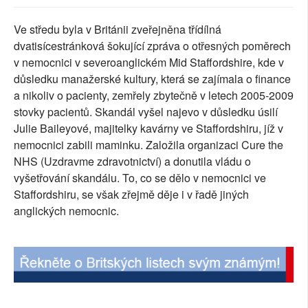
SOCIÁLNÍ SÍTĚ
Ve středu byla v Británii zveřejněna třídílná
dvatisícestránková šokující zpráva o otřesných poměrech
RUBRIKY
v nemocnici v severoanglickém Mid Staffordshire, kde v
důsledku manažerské kultury, která se zajímala o finance
PLNÁ VERZE STRÁNEK
a nikoliv o pacienty, zemřely zbytečně v letech 2005-2009
stovky pacientů. Skandál vyšel najevo v důsledku úsilí
Julie Baileyové, majitelky kavárny ve Staffordshiru, jíž v
nemocnici zabili maminku. Založila organizaci Cure the
NHS (Uzdravme zdravotnictví) a donutila vládu o
vyšetřování skandálu. To, co se dělo v nemocnici ve
Staffordshiru, se však zřejmě děje i v řadě jiných
anglických nemocnic.