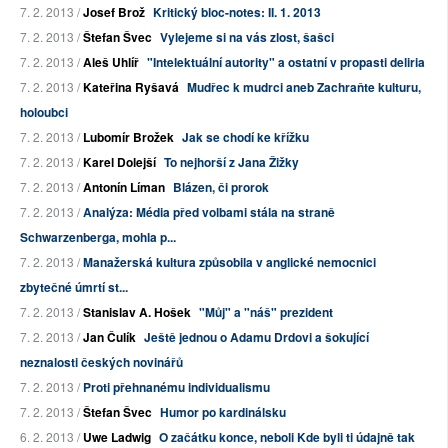
7. 2. 2013 /
Josef Brož
Kritický bloc-notes: II. 1. 2013
7. 2. 2013 /
Štefan Švec
Vylejeme si na vás zlost, šašci
7. 2. 2013 /
Aleš Uhlíř
"Intelektuální autority" a ostatní v propasti deliria
7. 2. 2013 /
Kateřina Ryšavá
Mudřec k mudrci aneb Zachraňte kulturu,
holoubci
7. 2. 2013 /
Lubomír Brožek
Jak se chodí ke křížku
7. 2. 2013 /
Karel Dolejší
To nejhorší z Jana Žižky
7. 2. 2013 /
Antonín Líman
Blázen, či prorok
7. 2. 2013 /
Analýza: Média před volbami stála na straně
Schwarzenberga, mohla p...
7. 2. 2013 /
Manažerská kultura způsobila v anglické nemocnici
zbytečné úmrtí st...
7. 2. 2013 /
Stanislav A. Hošek
"Můj" a "náš" prezident
7. 2. 2013 /
Jan Čulík
Ještě jednou o Adamu Drdovi a šokující
neznalosti českých novinářů
7. 2. 2013 /
Proti přehnanému individualismu
7. 2. 2013 /
Štefan Švec
Humor po kardinálsku
6. 2. 2013 /
Uwe Ladwig
O začátku konce, neboli Kde byli ti údajně tak