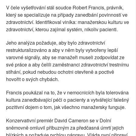
V čele vyšetřování stál soudce Robert Francis, právník,
který se specializuje na případy zanedbání povinností ve
zdravotnictví. Identifikoval viníka: manažerskou kulturu ve
zdravotnictví, kterou zajímal systém, nikoliv pacienti.
Jeho analýza požaduje, aby bylo zdravotnictví
restrukturalizováno a aby v něm byly vytvořeny lepší
varovné signály, aby se manažeři museli zodpovídat ze
své práce a aby čelili zaměstnanci zdravotnictví trestnímu
stíhání, pokud nebudou ochotni otevřeně a poctivě
hovořit o svých chybách.
Francis poukázal na to, že v nemocnicích byla tolerována
kultura zanedbávající péči o pacienty a vytvářející falešný
pozitivní dojem o tom, jak všechno manažersky funguje.
Konzervativní premiér David Cameron se v Dolní
sněmovně omluvil příbuzným za předčasná úmrtí jejich
blízkých a požaduje rychlou nápravu. Vláda nyní připraví