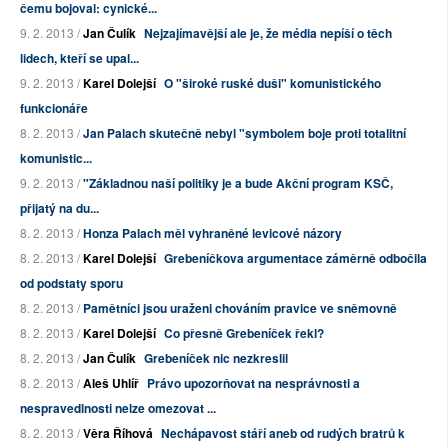
čemu bojoval: cynické...
9. 2. 2013 /
Jan Čulík
Nejzajímavější ale je, že média nepíší o těch
lidech, kteří se upal...
9. 2. 2013 /
Karel Dolejší
O "široké ruské duši" komunistického
funkcionáře
8. 2. 2013 /
Jan Palach skutečně nebyl "symbolem boje proti totalitní
komunistic...
9. 2. 2013 /
"Základnou naší politiky je a bude Akční program KSČ,
přijatý na du...
8. 2. 2013 /
Honza Palach měl vyhraněné levicové názory
8. 2. 2013 /
Karel Dolejší
Grebeníčkova argumentace záměrně odbočila
od podstaty sporu
8. 2. 2013 /
Pamětníci jsou uraženi chováním pravice ve sněmovně
8. 2. 2013 /
Karel Dolejší
Co přesně Grebeníček řekl?
8. 2. 2013 /
Jan Čulík
Grebeníček nic nezkreslil
8. 2. 2013 /
Aleš Uhlíř
Právo upozorňovat na nesprávnosti a
nespravedlnosti nelze omezovat ...
8. 2. 2013 /
Věra Říhová
Nechápavost stáří aneb od rudých bratrů k