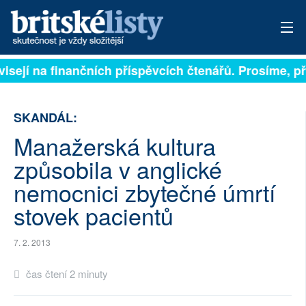
visejí na finančních příspěvcích čtenářů. Prosíme, při
PŘIHLÁSIT
AKTUÁLNÍ VYDÁNÍ
SKANDÁL:
ARCHIV
Manažerská kultura
způsobila v anglické
ROZHOVORY
nemocnici zbytečné úmrtí
TÉMATA
stovek pacientů
NEJČTENĚJŠÍ ZA 7 DNÍ
7. 2. 2013
AUTOŘI
čas čtení 2 minuty
PŘÍSPĚVKY NA PROVOZ