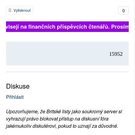
0
Vytisknout
závisejí na finančních příspěvcích čtenářů. Prosíme, 
15952
Diskuse
Přihlásit
Upozorňujeme, že Britské listy jako soukromý server si
vyhrazují právo blokovat přístup na diskusní fóra
jakémukoliv diskutérovi, pokud to uznají za důvodné.