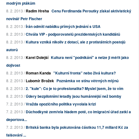
modrým ptákům
8. 2. 2013 /
Radim Hreha
Cenu Ferdinanda Peroutky získal aktivistický
novinář Petr Fischer
8. 2. 2013 /
Írán odmítl nabídku přímých jednání s USA
8. 2. 2013 /
Chvála VIP - podporovatelů prezidentských kandidátů
8. 2. 2013 /
Kultura vzniká nikoliv z dotací, ale z protistátních postojů
autorů
8. 2. 2013 /
Karel Dolejší
Kultura není "podnikání" a nelze ji měřit jako
dojivost
8. 2. 2013 /
Roman Kanda
"Kulturní fronta" nebo živá kultura?
8. 2. 2013 /
Lubomír Brožek
Poznámka ve stínu větrných mlýnů
8. 2. 2013 /
2. "kule": Co je to profesionalita? Myslel jsem, že to vím
8. 2. 2013 /
Údery bezpilotními letadly jsou humánnější než bomby
7. 2. 2013 /
Vražda opozičního politika vyvolala krizi
7. 2. 2013 /
Důchodkyně zemřela hladem poté, co imigrační úřad zatkl a
deportova...
7. 2. 2013 /
Britská banka byla pokutována částkou 11,7 miliard Kč za
falšování ...