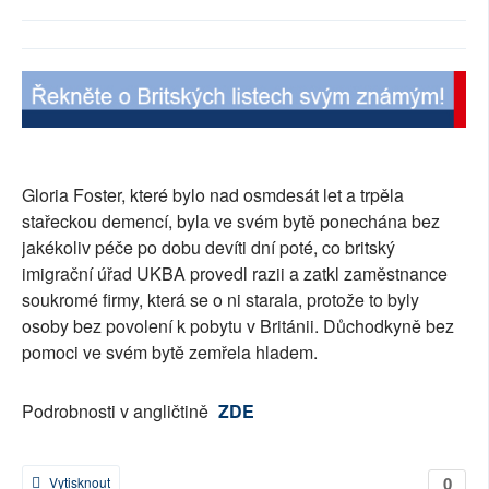
SOCIÁLNÍ SÍTĚ
RUBRIKY
PLNÁ VERZE STRÁNEK
Gloria Foster, které bylo nad osmdesát let a trpěla
stařeckou demencí, byla ve svém bytě ponechána bez
jakékoliv péče po dobu devíti dní poté, co britský
imigrační úřad UKBA provedl razii a zatkl zaměstnance
soukromé firmy, která se o ni starala, protože to byly
osoby bez povolení k pobytu v Británii. Důchodkyně bez
pomoci ve svém bytě zemřela hladem.
Podrobnosti v angličtině
ZDE
0
Vytisknout