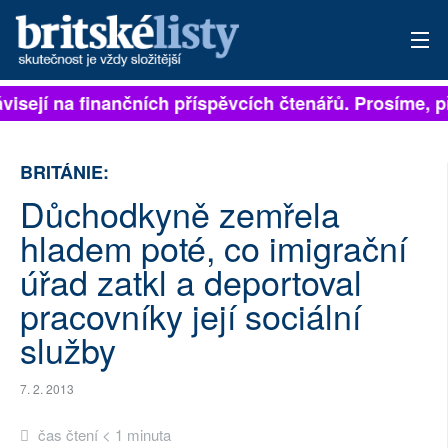
ávisejí na finančních příspěvcích čtenářů. Prosíme, př
PŘIHLÁSIT
AKTUÁLNÍ VYDÁNÍ
BRITÁNIE:
ARCHIV
Důchodkyně zemřela
hladem poté, co imigrační
ROZHOVORY
úřad zatkl a deportoval
TÉMATA
pracovníky její sociální
NEJČTENĚJŠÍ ZA 7 DNÍ
služby
AUTOŘI
7. 2. 2013
PŘÍSPĚVKY NA PROVOZ
čas čtení < 1 minuta