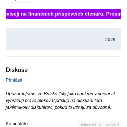
 závisejí na finančních příspěvcích čtenářů. Prosíme,
12078
Diskuse
Přihlásit
Upozorňujeme, že Britské listy jako soukromý server si
vyhrazují právo blokovat přístup na diskusní fóra
jakémukoliv diskutérovi, pokud to uznají za důvodné.
Komentáře
nejnovější
oblíbené