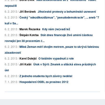
nepoučili
6. 2. 2013 /
Jiří Beránek
Jihočeské protesty a bohumínské usnesení
6. 2. 2013 /
Český "odezdikezdizmus", "pseudodemokracie", ... aneb "7
kulí v Sa...
6. 2. 2013 /
Marek Řezanka
Kdy nám (ne)vadí lež
6. 2. 2013 /
Štěpán Kotrba
Stát dnes financuje živé umění částkou
rovnající jen 38 procentům č...
6. 2. 2013 /
Miloš Zeman měří dvojím metrem, pouze to skrývá falešnou
zásadovostí
6. 2. 2013 /
Karel Dolejší
O fatálním vypadnutí z role
6. 2. 2013 /
Jiří Kalát
Útok v Sýrii: Zmatek a silácká slova prázdných
úst
6. 2. 2013 /
Z jednoho studenta bych závěry nedělal
7. 1. 2013 /
Hospodaření OSBL za prosinec 2012