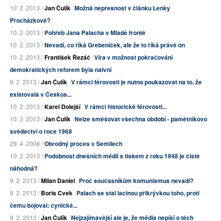
10. 2. 2013 /
Jan Čulík
Možná nepřesnost v článku Lenky
Procházkové?
10. 2. 2013 /
Pohřeb Jana Palacha v Mladé frontě
10. 2. 2013 /
Nevadí, co říká Grebeníček, ale že to říká právě on
10. 2. 2013 /
František Řezáč
Víra v možnost pokračování
demokratických reforem byla naivní
9. 2. 2013 /
Jan Čulík
V rámci férovosti je nutno poukazovat na to, že
existovala v Českos...
10. 2. 2013 /
Karel Dolejší
V rámci historické férovosti...
10. 2. 2013 /
Jan Čulík
Nelze směšovat všechna období - pamětníkovo
svědectví o roce 1968
29. 4. 2008 /
Obrodný proces v Semilech
10. 2. 2013 /
Podobnost dnešních médií s tiskem z roku 1948 je čistě
náhodná?
9. 2. 2013 /
Milan Daniel
Proč současníkům komunismus nevadí?
9. 2. 2013 /
Boris Cvek
Palach se stal lacinou přikrývkou toho, proti
čemu bojoval: cynické...
9. 2. 2013 /
Jan Čulík
Nejzajímavější ale je, že média nepíší o těch