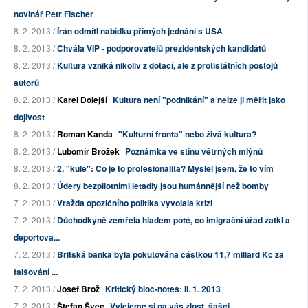
novinář Petr Fischer
8. 2. 2013 /
Írán odmítl nabídku přímých jednání s USA
8. 2. 2013 /
Chvála VIP - podporovatelů prezidentských kandidátů
8. 2. 2013 /
Kultura vzniká nikoliv z dotací, ale z protistátních postojů
autorů
8. 2. 2013 /
Karel Dolejší
Kultura není "podnikání" a nelze ji měřit jako
dojivost
8. 2. 2013 /
Roman Kanda
"Kulturní fronta" nebo živá kultura?
8. 2. 2013 /
Lubomír Brožek
Poznámka ve stínu větrných mlýnů
8. 2. 2013 /
2. "kule": Co je to profesionalita? Myslel jsem, že to vím
8. 2. 2013 /
Údery bezpilotními letadly jsou humánnější než bomby
7. 2. 2013 /
Vražda opozičního politika vyvolala krizi
7. 2. 2013 /
Důchodkyně zemřela hladem poté, co imigrační úřad zatkl a
deportova...
7. 2. 2013 /
Britská banka byla pokutována částkou 11,7 miliard Kč za
falšování ...
7. 2. 2013 /
Josef Brož
Kritický bloc-notes: II. 1. 2013
7. 2. 2013 /
Štefan Švec
Vylejeme si na vás zlost, šašci