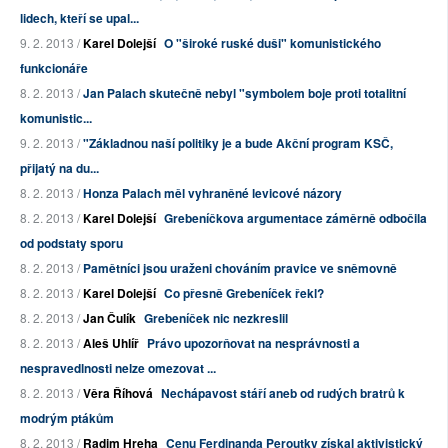
lidech, kteří se upal...
9. 2. 2013 /
Karel Dolejší
O "široké ruské duši" komunistického
funkcionáře
8. 2. 2013 /
Jan Palach skutečně nebyl "symbolem boje proti totalitní
komunistic...
9. 2. 2013 /
"Základnou naší politiky je a bude Akční program KSČ,
přijatý na du...
8. 2. 2013 /
Honza Palach měl vyhraněné levicové názory
8. 2. 2013 /
Karel Dolejší
Grebeníčkova argumentace záměrně odbočila
od podstaty sporu
8. 2. 2013 /
Pamětníci jsou uraženi chováním pravice ve sněmovně
8. 2. 2013 /
Karel Dolejší
Co přesně Grebeníček řekl?
8. 2. 2013 /
Jan Čulík
Grebeníček nic nezkreslil
8. 2. 2013 /
Aleš Uhlíř
Právo upozorňovat na nesprávnosti a
nespravedlnosti nelze omezovat ...
8. 2. 2013 /
Věra Říhová
Nechápavost stáří aneb od rudých bratrů k
modrým ptákům
8. 2. 2013 /
Radim Hreha
Cenu Ferdinanda Peroutky získal aktivistický