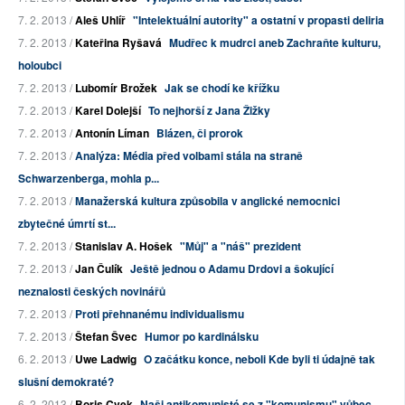
7. 2. 2013 /
Aleš Uhlíř
"Intelektuální autority" a ostatní v propasti deliria
7. 2. 2013 /
Kateřina Ryšavá
Mudřec k mudrci aneb Zachraňte kulturu,
holoubci
7. 2. 2013 /
Lubomír Brožek
Jak se chodí ke křížku
7. 2. 2013 /
Karel Dolejší
To nejhorší z Jana Žižky
7. 2. 2013 /
Antonín Líman
Blázen, či prorok
7. 2. 2013 /
Analýza: Média před volbami stála na straně
Schwarzenberga, mohla p...
7. 2. 2013 /
Manažerská kultura způsobila v anglické nemocnici
zbytečné úmrtí st...
7. 2. 2013 /
Stanislav A. Hošek
"Můj" a "náš" prezident
7. 2. 2013 /
Jan Čulík
Ještě jednou o Adamu Drdovi a šokující
neznalosti českých novinářů
7. 2. 2013 /
Proti přehnanému individualismu
7. 2. 2013 /
Štefan Švec
Humor po kardinálsku
6. 2. 2013 /
Uwe Ladwig
O začátku konce, neboli Kde byli ti údajně tak
slušní demokraté?
6. 2. 2013 /
Boris Cvek
Naši antikomunisté se z "komunismu" vůbec