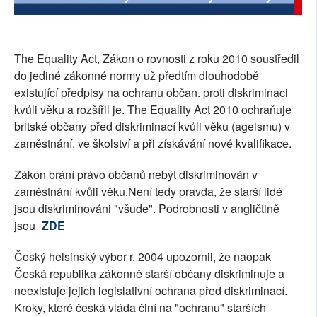
SOCIÁLNÍ SÍTĚ
RUBRIKY
The Equality Act, Zákon o rovnosti z roku 2010 soustředil
do jediné zákonné normy už předtím dlouhodobě
PLNÁ VERZE STRÁNEK
existující předpisy na ochranu občan. proti diskriminaci
kvůli věku a rozšířil je. The Equality Act 2010 ochraňuje
britské občany před diskriminací kvůli věku (ageismu) v
zaměstnání, ve školství a při získávání nové kvalifikace.
Zákon brání právo občanů nebýt diskriminován v
zaměstnání kvůli věku.Není tedy pravda, že starší lidé
jsou diskriminováni "všude". Podrobnosti v angličtině
jsou
ZDE
Český helsinský výbor r. 2004 upozornil, že naopak
Česká republika zákonně starší občany diskriminuje a
neexistuje jejich legislativní ochrana před diskriminací.
Kroky, které česká vláda činí na "ochranu" starších