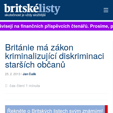
ávisejí na finančních příspěvcích čtenářů. Prosíme, p
PŘIHLÁSIT
AKTUÁLNÍ VYDÁNÍ
Británie má zákon
ARCHIV
kriminalizující diskriminaci
starších občanů
ROZHOVORY
TÉMATA
25. 2. 2013 /
Jan Čulík
NEJČTENĚJŠÍ ZA 7 DNÍ
čas čtení 1 minuta
AUTOŘI
PŘÍSPĚVKY NA PROVOZ