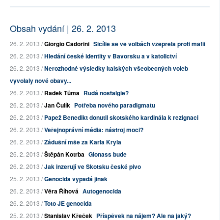
Obsah vydání | 26. 2. 2013
26. 2. 2013 /
Giorgio Cadorini
Sicílie se ve volbách vzepřela proti mafii
26. 2. 2013 /
Hledání české identity v Bavorsku a v katolictví
26. 2. 2013 /
Nerozhodné výsledky italských všeobecných voleb
vyvolaly nové obavy...
26. 2. 2013 /
Radek Tůma
Rudá nostalgie?
26. 2. 2013 /
Jan Čulík
Potřeba nového paradigmatu
26. 2. 2013 /
Papež Benedikt donutil skotského kardinála k rezignaci
26. 2. 2013 /
Veřejnoprávní média: nástroj moci?
26. 2. 2013 /
Zádušní mše za Karla Kryla
26. 2. 2013 /
Štěpán Kotrba
Glonass bude
26. 2. 2013 /
Jak inzerují ve Skotsku české pivo
25. 2. 2013 /
Genocida vypadá jinak
26. 2. 2013 /
Věra Říhová
Autogenocida
26. 2. 2013 /
Toto JE genocida
25. 2. 2013 /
Stanislav Křeček
Příspěvek na nájem? Ale na jaký?