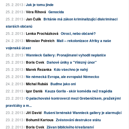
25. 2. 2013 /
Jak je tomu jinde
25. 2. 2013 /
Věra Říhová
Genocida
25. 2. 2013 /
Jan Čulík
Británie má zákon kriminalizující diskriminaci
starších občanů
25. 2. 2013 /
Lenka Procházková
Otroci, nebo občané?
24. 2. 2013 /
Miroslav Polreich
Mali -- rekolonizace Afriky a naše
vojenská účast
25. 2. 2013 /
Wannieck Gallery: Pronajímatel vyhodil neplatiče
25. 2. 2013 /
Boris Cvek
Daňové úniky a "Vítězný únor"
25. 2. 2013 /
Marek Řezanka
Kdo všechno je nahý
25. 2. 2013 /
Ne německá Evropa, ale evropské Německo
24. 2. 2013 /
Michal Rubáš
Buďme jako oni
22. 2. 2013 /
Igor Daniš
Kauza Gorila - skôr komédia než tragédia
23. 2. 2013 /
O palachovské kontroverzi mezi Grebeníčkem, pražskými
pravičáky a m...
23. 2. 2013 /
Jiří David
Rušení brněnské Wannieck gallery je alarmující
23. 2. 2013 /
Bohumil Kartous
Zvěstování destrukce státu
23. 2. 2013 /
Boris Cvek
Závan biblického křesťanství