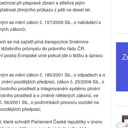
zpečnost při přepravě zbraní a střeliva jejím
latnost zbrojního průkazu z pěti na deset let.
erým se mění zákon č. 157/2009 Sb., o nakládání s
rých zákonů;
h se má zajistit plná transpozice Směrnice
 těžebního průmyslu do právního řádu ČR.
ní postoj Evropské unie pokud jde o těžbu a úpravu
terým se mění zákon č. 185/2001 Sb., o odpadech a o
znění pozdějších předpisů, zákon č. 25/2008 Sb., o
životního prostředí a integrovaném systému plnění
ivotního prostředí a o změně některých zákonů, ve
 č. 56/2001 Sb., o podmínkách provozu vozidel na
ozdějších předpisů;
, které schválil Parlament České republiky v únoru