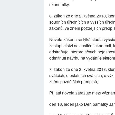
ekonomiky.
6. zákon ze dne 2. května 2013, kte
soudních úřednících a vyšších úřední
zákonů, ve znění pozdějších předpi
Novela zákona se týká studia vyššíc
zastupitelství na Justiční akademii, 
odstraňuje interpretačních nejasnos
odmítnutí návrhu na vydání elektron
7. zákon ze dne 2. května 2013, kte
svátcích, o ostatních svátcích, o v
znění pozdějších předpisů;
Přijatá novela zařazuje mezi význa
den 16. leden jako Den památky Ja