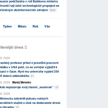
ausův podržtaška v roli Babišova ministra
hraničí tají úzké technologické propojení se
přízněným dezinformačním zdrojem
3540
Týden
Měsíc
Rok
Vše
ílenější dnes
 8. 2026
raelský profesor přišel o prestižní pracovní
bídku v USA poté, co se veřejně vyjádřil k
tuaci v Gaze. Nyní mu univerzita vyplatí 250
00 dolarů odškodného
21
 8. 2026
Matěj Metelec
kdo nepozoruje svůj vlastní „soumrak“
19
 8. 2026
 Německu zabránili pokusu ruských
eciálních služeb o útok na dodavatele dronů
o Ukrajinu
18