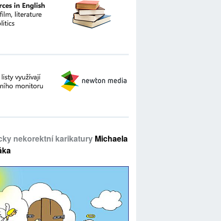
icky nekorektní karikatury
Michaela
áka