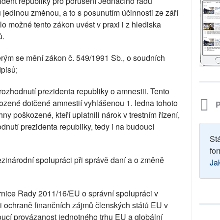
zident republiky pro porušení Jednacího řádu
jedinou změnou, a to s posunutím účinnosti ze září
lo možné tento zákon uvést v praxi i z hlediska
ů.
erým se mění zákon č. 549/1991 Sb., o soudních
dpisů;
ozhodnutí prezidenta republiky o amnestii. Tento
ozené dotčené amnestií vyhlášenou 1. ledna tohoto
P
y poškozené, kteří uplatnili nárok v trestním řízení,
dnutí prezidenta republiky, tedy i na budoucí
St
for
zinárodní spolupráci při správě daní a o změně
Ja
nice Rady 2011/16/EU o správní spolupráci v
při ochraně finančních zájmů členských států EU v
toucí provázanost jednotného trhu EU a globální