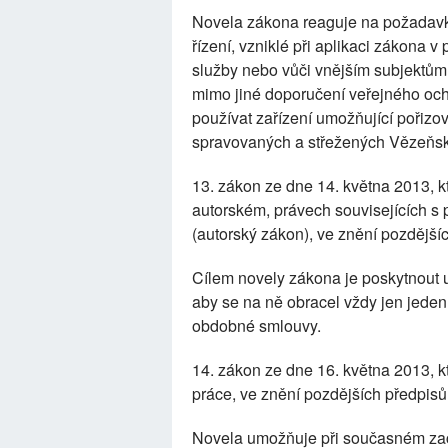
Novela zákona reaguje na požadavk
řízení, vzniklé při aplikaci zákona 
služby nebo vůči vnějším subjektů
mimo jiné doporučení veřejného oc
používat zařízení umožňující pořiz
spravovaných a střežených Vězeňsko
13. zákon ze dne 14. května 2013, k
autorském, právech souvisejících 
(autorský zákon), ve znění pozdější
Cílem novely zákona je poskytnout u
aby se na ně obracel vždy jen jeden 
obdobné smlouvy.
14. zákon ze dne 16. května 2013, 
práce, ve znění pozdějších předpisů
Novela umožňuje při současném zach