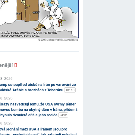
enější
 8. 2026
ump ustoupil od útoků na Írán po varování ze
aúdské Arábie a hrozbách z Teheránu
10110
 8. 2026
kazy nasvědčují tomu, že USA svrhly téměř
novou bombu na obytný dům v Íránu, přičemž
hynulo dvouleté dítě a jeho rodiče
9492
 8. 2026
vá jednání mezi USA a Íránem jsou pro
herán „poslední šancí“, jak zabránit eskalaci