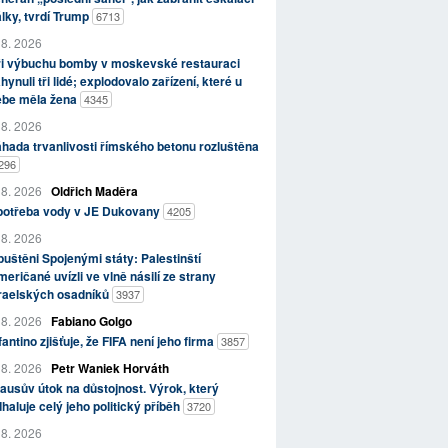
lky, tvrdí Trump
6713
 8. 2026
ři výbuchu bomby v moskevské restauraci
hynuli tři lidé; explodovalo zařízení, které u
ebe měla žena
4345
 8. 2026
hada trvanlivosti římského betonu rozluštěna
296
 8. 2026
Oldřich Maděra
potřeba vody v JE Dukovany
4205
 8. 2026
uštěni Spojenými státy: Palestinští
eričané uvízli ve vlně násilí ze strany
zraelských osadníků
3937
 8. 2026
Fabiano Golgo
fantino zjišťuje, že FIFA není jeho firma
3857
 8. 2026
Petr Waniek Horváth
ausův útok na důstojnost. Výrok, který
haluje celý jeho politický příběh
3720
 8. 2026