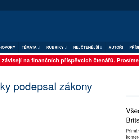
HOVORY
TÉMATA
RUBRIKY
NEJČTENĚJŠÍ
AUTOŘI
PŘÍS
ávisejí na finančních příspěvcích čtenářů. Prosíme, př
iky podepsal zákony
Všec
Brit
Primár
komerc