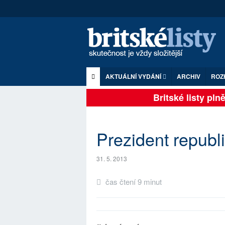
AKTUÁLNÍ VYDÁNÍ
ARCHIV
ROZ
Britské listy plně z
Prezident republ
31. 5. 2013
čas čtení 9 minut