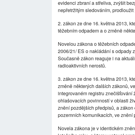
evidenci zbraní a střeliva, zvýšit be
nepřetržitým sledováním, prodloužit p
2. zákon ze dne 16. května 2013, kt
těžebním odpadem a o změně někte
Novelou zákona o těžebních odpadec
2006/21/ ES o nakládání s odpady z
Současně zákon reaguje i na aktuál
radioaktivních nerostů.
3. zákon ze dne 16. května 2013, k
změně některých dalších zákonů, ve 
integrovaném registru znečišťování 
ohlašovacích povinností v oblasti ž
znění pozdějších předpisů, a zákon
pozemních komunikacích, ve znění p
Novela zákona je v identickém znění