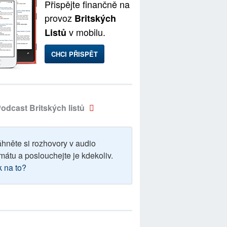
Přispějte finančně na
provoz
Britských
v mobilu.
Listů
CHCI PŘISPĚT
odcast Britských listů
áhněte si rozhovory v audio
mátu a poslouchejte je kdekoliv.
k na to?