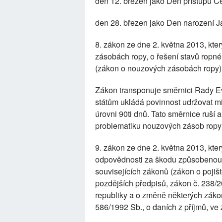
den 12. březen jako Den přístupu Č
den 28. březen jako Den narození
8. zákon ze dne 2. května 2013, kt
zásobách ropy, o řešení stavů ropn
(zákon o nouzových zásobách ropy),
Zákon transponuje směrnici Rady Ev
státům ukládá povinnost udržovat m
úrovni 90ti dnů. Tato směrnice ruší 
problematiku nouzových zásob ropy a
9. zákon ze dne 2. května 2013, kte
odpovědnosti za škodu způsobenou
souvisejících zákonů (zákon o pojiš
pozdějších předpisů, zákon č. 238
republiky a o změně některých zákon
586/1992 Sb., o daních z příjmů, ve