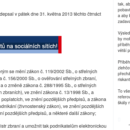
tak, a
pobavi
epsal v pátek dne 31. května 2013 těchto čtrnáct
a aby 
zadava
Výsled
by moh
příběh
větší 
Příběh
zlehčo
erým se mění zákon č. 119/2002 Sb., o střelných
přechá
 č. 156/2000 Sb., o ověřování střelných zbraní,
riskant
 a o změně zákona č. 288/1995 Sb., o střelných
To vše
ch zbraních), ve znění zákona č. 13/1998 Sb., a
refero
 poplatcích, ve znění pozdějších předpisů, a zákona
škály 
dnikání (živnostenský zákon), ve znění pozdějších
ní pozdějších předpisů, a některé další zákony;
istr zbraní a umožnit tak podnikatelům elektronickou