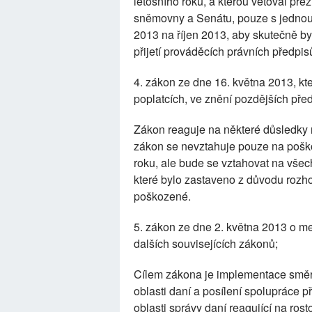
letošního roku, a kterou vetoval pre
sněmovny a Senátu, pouze s jednou 
2013 na říjen 2013, aby skutečně by
přijetí prováděcích právních předpis
4. zákon ze dne 16. května 2013, kt
poplatcích, ve znění pozdějších pře
Zákon reaguje na některé důsledky r
zákon se nevztahuje pouze na pošk
roku, ale bude se vztahovat na všechn
které bylo zastaveno z důvodu rozho
poškozené.
5. zákon ze dne 2. května 2013 o me
dalších souvisejících zákonů;
Cílem zákona je implementace směr
oblasti daní a posílení spolupráce 
oblasti správy daní reagující na ros