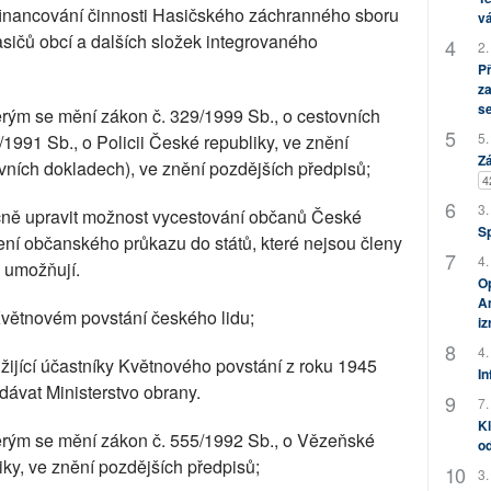
financování činnosti Hasičského záchranného sboru
vá
sičů obcí a dalších složek integrovaného
2.
P
za
s
erým se mění zákon č. 329/1999 Sb., o cestovních
5.
991 Sb., o Policii České republiky, ve znění
Zá
vních dokladech), ve znění pozdějších předpisů;
4
3.
ně upravit možnost vycestování občanů České
S
ení občanského průkazu do států, které nejsou členy
4.
 umožňují.
Op
Am
Květnovém povstání českého lidu;
i
4.
ijící účastníky Květnového povstání z roku 1945
In
dávat Ministerstvo obrany.
7.
Kl
terým se mění zákon č. 555/1992 Sb., o Vězeňské
od
liky, ve znění pozdějších předpisů;
3.