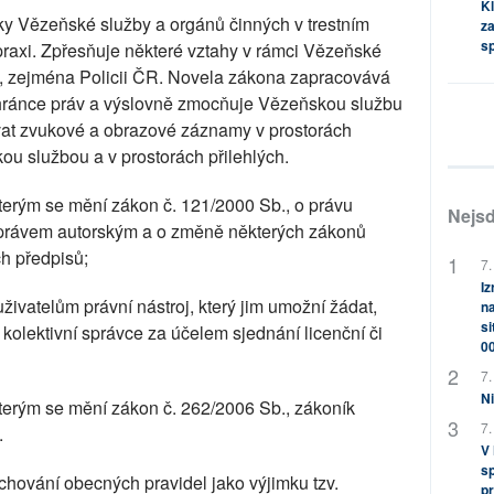
Kl
y Vězeňské služby a orgánů činných v trestním
za
s
v praxi. Zpřesňuje některé vztahy v rámci Vězeňské
m, zejména Policii ČR. Novela zákona zapracovává
hránce práv a výslovně zmocňuje Vězeňskou službu
ovat zvukové a obrazové záznamy v prostorách
u službou a v prostorách přilehlých.
terým se mění zákon č. 121/2000 Sb., o právu
Nejsd
s právem autorským a o změně některých zákonů
ch předpisů;
7.
Iz
živatelům právní nástroj, který jim umožní žádat,
na
si
kolektivní správce za účelem sjednání licenční či
0
7.
Ni
kterým se mění zákon č. 262/2006 Sb., zákoník
7.
.
V
sp
ování obecných pravidel jako výjimku tzv.
pr