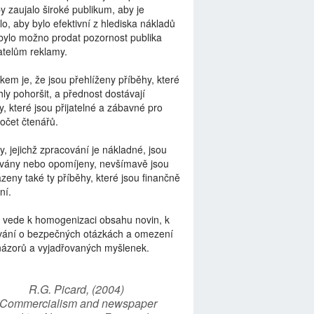
by zaujalo široké publikum, aby je
lo, aby bylo efektivní z hlediska nákladů
bylo možno prodat pozornost publika
telům reklamy.
kem je, že jsou přehlíženy příběhy, které
ly pohoršit, a přednost dostávají
y, které jsou přijatelné a zábavné pro
počet čtenářů.
y, jejichž zpracování je nákladné, jsou
vány nebo opomíjeny, nevšímavě jsou
zeny také ty příběhy, které jsou finančně
ní.
 vede k homogenizaci obsahu novin, k
vání o bezpečných otázkách a omezení
názorů a vyjadřovaných myšlenek.
R.G. Picard, (2004)
“Commercialism and newspaper