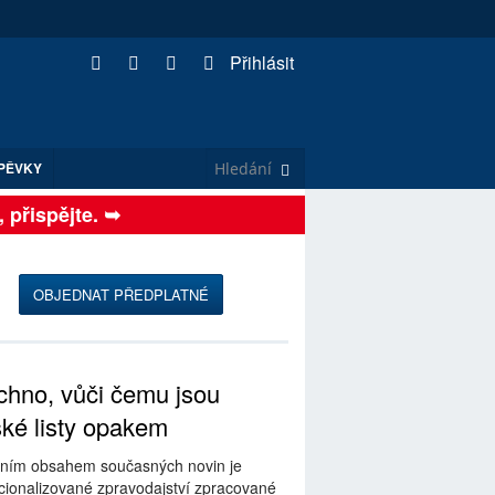
Přihlásit
PĚVKY
ispějte. ➥
OBJEDNAT PŘEDPLATNÉ
hno, vůči čemu jsou
ské listy opakem
ním obsahem současných novin je
ionalizované zpravodajství zpracované