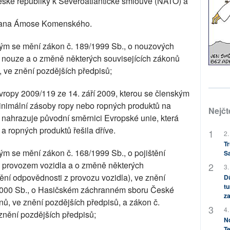
eské republiky k Severoatlantické smlouvě (NATO) a
 Jana Ámose Komenského.
erým se mění zákon č. 189/1999 Sb., o nouzových
é nouze a o změně některých souvisejících zákonů
 ve znění pozdějších předpisů;
ropy 2009/119 ze 14. září 2009, kterou se členským
inimální zásoby ropy nebo ropných produktů na
Nejčt
a nahrazuje původní směrnici Evropské unie, která
 ropných produktů řešila dříve.
2.
Tr
rým se mění zákon č. 168/1999 Sb., o pojištění
S
 provozem vozidla a o změně některých
3.
tění odpovědnosti z provozu vozidla), ve znění
Dů
tu
/2000 Sb., o Hasičském záchranném sboru České
za
ů, ve znění pozdějších předpisů, a zákon č.
4.
 znění pozdějších předpisů;
No
Te