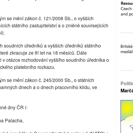
rým se mění zákon č. 121/2008 Sb., o vyšších
cích státního zastupitelství a o změně souvisejících
sů;
h soudních úředníků a vyšších úředníků státního
které zkracuje ze tří let na 18 měsíců. Dále
ti v otázce rozhodování vyššího soudního úředníka o
ického platebního rozkazu.
rým se mění zákon č. 245/2000 Sb., o státních
Polit
ýznamných dnech a o dnech pracovního klidu, ve
Marč
mné dny ČR i:
na Palacha,