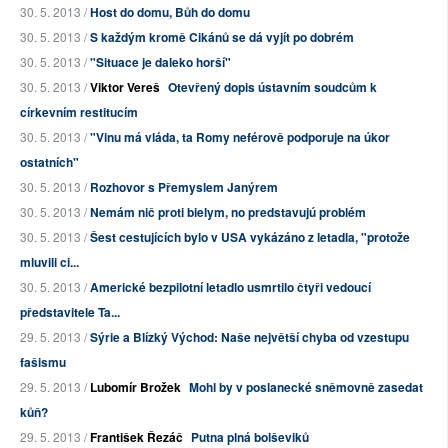
30. 5. 2013 /
Host do domu, Bůh do domu
30. 5. 2013 /
S každým kromě Cikánů se dá vyjít po dobrém
30. 5. 2013 /
"Situace je daleko horší"
30. 5. 2013 /
Viktor Vereš
Otevřený dopis ústavním soudcům k
církevním restitucím
30. 5. 2013 /
"Vinu má vláda, ta Romy neférově podporuje na úkor
ostatních"
30. 5. 2013 /
Rozhovor s Přemyslem Janýrem
30. 5. 2013 /
Nemám nič proti bielym, no predstavujú problém
30. 5. 2013 /
Šest cestujících bylo v USA vykázáno z letadla, "protože
mluvili ci...
30. 5. 2013 /
Americké bezpilotní letadlo usmrtilo čtyři vedoucí
představitele Ta...
29. 5. 2013 /
Sýrie a Blízký Východ: Naše největší chyba od vzestupu
fašismu
29. 5. 2013 /
Lubomír Brožek
Mohl by v poslanecké sněmovně zasedat
kůň?
29. 5. 2013 /
František Řezáč
Putna plná bolševiků