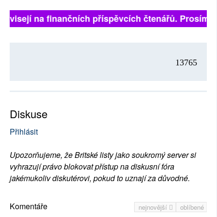
 závisejí na finančních příspěvcích čtenářů. Prosíme, 
13765
Diskuse
Přihlásit
Upozorňujeme, že Britské listy jako soukromý server si
vyhrazují právo blokovat přístup na diskusní fóra
jakémukoliv diskutérovi, pokud to uznají za důvodné.
Komentáře
nejnovější
oblíbené