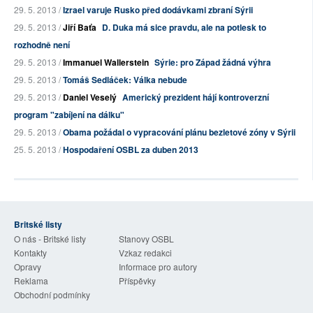
29. 5. 2013 /
Izrael varuje Rusko před dodávkami zbraní Sýrii
29. 5. 2013 /
Jiří Baťa
D. Duka má sice pravdu, ale na potlesk to
rozhodně není
29. 5. 2013 /
Immanuel Wallerstein
Sýrie: pro Západ žádná výhra
29. 5. 2013 /
Tomáš Sedláček: Válka nebude
29. 5. 2013 /
Daniel Veselý
Americký prezident hájí kontroverzní
program "zabíjení na dálku"
29. 5. 2013 /
Obama požádal o vypracování plánu bezletové zóny v Sýrii
25. 5. 2013 /
Hospodaření OSBL za duben 2013
Britské listy
O nás - Britské listy
Stanovy OSBL
Kontakty
Vzkaz redakci
Opravy
Informace pro autory
Reklama
Příspěvky
Obchodní podmínky