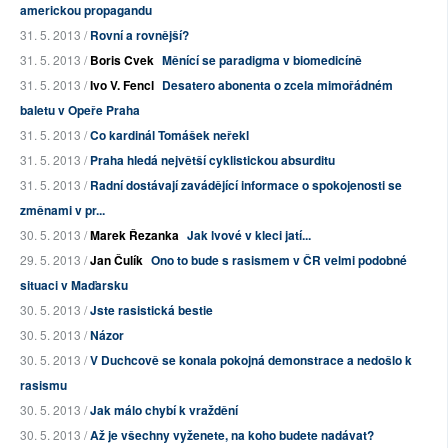
americkou propagandu
31. 5. 2013 /
Rovní a rovnější?
31. 5. 2013 /
Boris Cvek
Měnící se paradigma v biomedicíně
31. 5. 2013 /
Ivo V. Fencl
Desatero abonenta o zcela mimořádném
baletu v Opeře Praha
31. 5. 2013 /
Co kardinál Tomášek neřekl
31. 5. 2013 /
Praha hledá největší cyklistickou absurditu
31. 5. 2013 /
Radní dostávají zavádějící informace o spokojenosti se
změnami v pr...
30. 5. 2013 /
Marek Řezanka
Jak lvové v kleci jatí...
29. 5. 2013 /
Jan Čulík
Ono to bude s rasismem v ČR velmi podobné
situaci v Maďarsku
30. 5. 2013 /
Jste rasistická bestie
30. 5. 2013 /
Názor
30. 5. 2013 /
V Duchcově se konala pokojná demonstrace a nedošlo k
rasismu
30. 5. 2013 /
Jak málo chybí k vraždění
30. 5. 2013 /
Až je všechny vyženete, na koho budete nadávat?