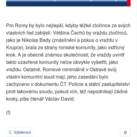
SOCIÁLNÍ SÍTĚ
RUBRIKY
Pro Romy by bylo nejlepší, kdyby těžké zločince ze svých
vlastních řad zabíjeli. Většina Čechů by vraždu zločinců,
PLNÁ VERZE STRÁNEK
jako je Nikolas Bady (znásilnění a pokus o vraždu v
Krupce), brala ze strany romské komunity, jako vstřícný
krok. A je obecně známou skutečností, že vraždy uvnitř
takto uzavřené komunity nelze obvykle vyšetřit, jako
vraždu. Ostatně, Romové minimálně v Ostravě svůj
vlastní komunitní soud mají, jeho zasedání bylo
zachyceno v dokumentu ČT. Policie a státní zastupitelství
proti takovému soudu, pokud vím, též nepodnikají žádné
kroky, píše čtenář Václav David.
(!)
0
Vytisknout