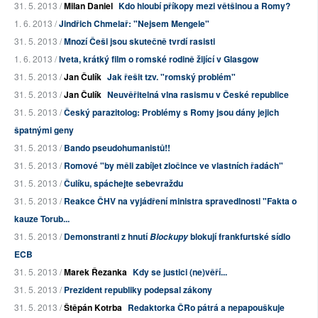
31. 5. 2013 /
Milan Daniel
Kdo hloubí příkopy mezi většinou a Romy?
1. 6. 2013 /
Jindřich Chmelař: "Nejsem Mengele"
31. 5. 2013 /
Mnozí Češi jsou skutečně tvrdí rasisti
1. 6. 2013 /
Iveta, krátký film o romské rodině žijící v Glasgow
31. 5. 2013 /
Jan Čulík
Jak řešit tzv. "romský problém"
31. 5. 2013 /
Jan Čulík
Neuvěřitelná vlna rasismu v České republice
31. 5. 2013 /
Český parazitolog: Problémy s Romy jsou dány jejich
špatnými geny
31. 5. 2013 /
Bando pseudohumanistů!!
31. 5. 2013 /
Romové "by měli zabíjet zločince ve vlastních řadách"
31. 5. 2013 /
Čulíku, spáchejte sebevraždu
31. 5. 2013 /
Reakce ČHV na vyjádření ministra spravedlnosti "Fakta o
kauze Torub...
31. 5. 2013 /
Demonstranti z hnutí
blokují frankfurtské sídlo
Blockupy
ECB
31. 5. 2013 /
Marek Řezanka
Kdy se justici (ne)věří...
31. 5. 2013 /
Prezident republiky podepsal zákony
31. 5. 2013 /
Štěpán Kotrba
Redaktorka ČRo pátrá a nepapouškuje