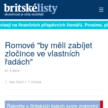
visejí na finančních příspěvcích čtenářů. Prosíme, př
PŘIHLÁSIT
AKTUÁLNÍ VYDÁNÍ
Romové "by měli zabíjet
ARCHIV
zločince ve vlastních
řadách"
ROZHOVORY
TÉMATA
31. 5. 2013
NEJČTENĚJŠÍ ZA 7 DNÍ
čas čtení < 1 minuta
AUTOŘI
PŘÍSPĚVKY NA PROVOZ