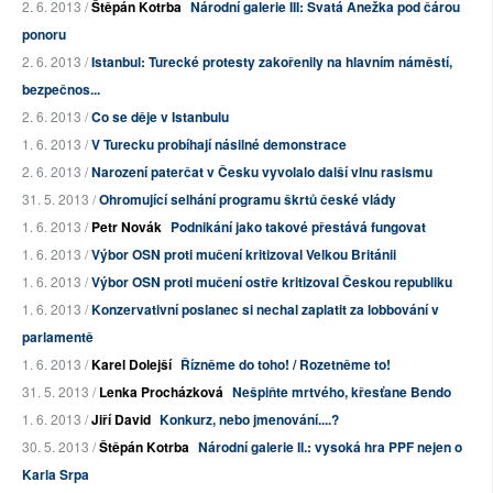
2. 6. 2013 /
Štěpán Kotrba
Národní galerie III: Svatá Anežka pod čárou
ponoru
2. 6. 2013 /
Istanbul: Turecké protesty zakořenily na hlavním náměstí,
bezpečnos...
2. 6. 2013 /
Co se děje v Istanbulu
1. 6. 2013 /
V Turecku probíhají násilné demonstrace
2. 6. 2013 /
Narození paterčat v Česku vyvolalo další vlnu rasismu
31. 5. 2013 /
Ohromující selhání programu škrtů české vlády
1. 6. 2013 /
Petr Novák
Podnikání jako takové přestává fungovat
1. 6. 2013 /
Výbor OSN proti mučení kritizoval Velkou Británii
1. 6. 2013 /
Výbor OSN proti mučení ostře kritizoval Českou republiku
1. 6. 2013 /
Konzervativní poslanec si nechal zaplatit za lobbování v
parlamentě
1. 6. 2013 /
Karel Dolejší
Řízněme do toho! / Rozetněme to!
31. 5. 2013 /
Lenka Procházková
Nešpiňte mrtvého, křesťane Bendo
1. 6. 2013 /
Jiří David
Konkurz, nebo jmenování....?
30. 5. 2013 /
Štěpán Kotrba
Národní galerie II.: vysoká hra PPF nejen o
Karla Srpa