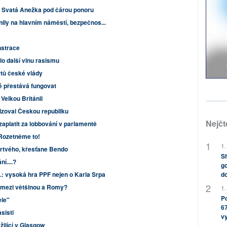
II: Svatá Anežka pod čárou ponoru
nily na hlavním náměstí, bezpečnos...
nstrace
lo další vlnu rasismu
tů české vlády
é přestává fungovat
Velkou Británii
tizoval Českou republiku
Nejčt
zaplatit za lobbování v parlamentě
 Rozetněme to!
1.
rtvého, křesťane Bendo
Sh
í....?
go
do
I.: vysoká hra PPF nejen o Karla Srpa
 mezi většinou a Romy?
1.
Po
ele"
67
sisti
v
žijící v Glasgow