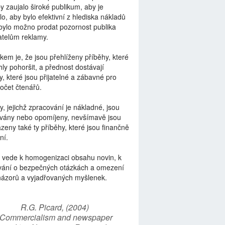
by zaujalo široké publikum, aby je
lo, aby bylo efektivní z hlediska nákladů
bylo možno prodat pozornost publika
telům reklamy.
kem je, že jsou přehlíženy příběhy, které
ly pohoršit, a přednost dostávají
y, které jsou přijatelné a zábavné pro
počet čtenářů.
y, jejichž zpracování je nákladné, jsou
vány nebo opomíjeny, nevšímavě jsou
zeny také ty příběhy, které jsou finančně
ní.
 vede k homogenizaci obsahu novin, k
vání o bezpečných otázkách a omezení
názorů a vyjadřovaných myšlenek.
R.G. Picard, (2004)
“Commercialism and newspaper