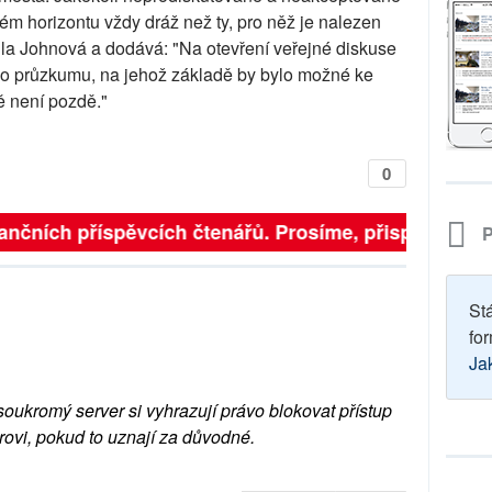
ém horizontu vždy dráž než ty, pro něž je nalezen
ila Johnová a dodává: "Na otevření veřejné diskuse
ího průzkumu, na jehož základě by bylo možné ke
ě není pozdě."
0
ančních příspěvcích čtenářů. Prosíme, přispějte. ➥
P
St
for
Ja
soukromý server si vyhrazují právo blokovat přístup
rovi, pokud to uznají za důvodné.