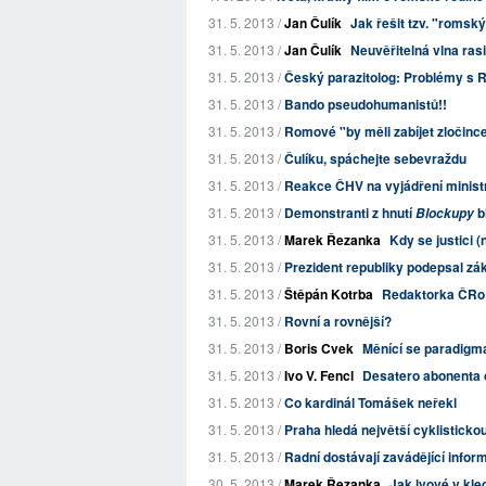
31. 5. 2013 /
Jan Čulík
Jak řešit tzv. "romsk
31. 5. 2013 /
Jan Čulík
Neuvěřitelná vlna ra
31. 5. 2013 /
Český parazitolog: Problémy s R
31. 5. 2013 /
Bando pseudohumanistů!!
31. 5. 2013 /
Romové "by měli zabíjet zločinc
31. 5. 2013 /
Čulíku, spáchejte sebevraždu
31. 5. 2013 /
Reakce ČHV na vyjádření ministr
31. 5. 2013 /
Demonstranti z hnutí
b
Blockupy
31. 5. 2013 /
Marek Řezanka
Kdy se justici (n
31. 5. 2013 /
Prezident republiky podepsal zá
31. 5. 2013 /
Štěpán Kotrba
Redaktorka ČRo 
31. 5. 2013 /
Rovní a rovnější?
31. 5. 2013 /
Boris Cvek
Měnící se paradigm
31. 5. 2013 /
Ivo V. Fencl
Desatero abonenta 
31. 5. 2013 /
Co kardinál Tomášek neřekl
31. 5. 2013 /
Praha hledá největší cyklisticko
31. 5. 2013 /
Radní dostávají zavádějící infor
30. 5. 2013 /
Marek Řezanka
Jak lvové v kleci