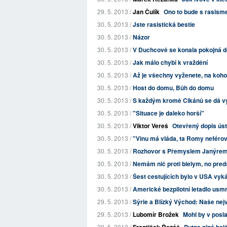
29. 5. 2013 /
Jan Čulík
Ono to bude s rasism
30. 5. 2013 /
Jste rasistická bestie
30. 5. 2013 /
Názor
30. 5. 2013 /
V Duchcově se konala pokojná d
30. 5. 2013 /
Jak málo chybí k vraždění
30. 5. 2013 /
Až je všechny vyženete, na koh
30. 5. 2013 /
Host do domu, Bůh do domu
30. 5. 2013 /
S každým kromě Cikánů se dá vy
30. 5. 2013 /
"Situace je daleko horší"
30. 5. 2013 /
Viktor Vereš
Otevřený dopis ús
30. 5. 2013 /
"Vinu má vláda, ta Romy neférov
30. 5. 2013 /
Rozhovor s Přemyslem Janýre
30. 5. 2013 /
Nemám nič proti bielym, no pred
30. 5. 2013 /
Šest cestujících bylo v USA vykázá
30. 5. 2013 /
Americké bezpilotní letadlo usmrt
29. 5. 2013 /
Sýrie a Blízký Východ: Naše nej
29. 5. 2013 /
Lubomír Brožek
Mohl by v pos
29. 5. 2013 /