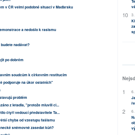
Te
vá
em v ČR velmi podobné situaci v Maďarsku
3.
Kl
za
emonstrace a nedošlo k rasismu
s
o budete nadávat?
jít po dobrém
tavním soudcům k církevním restitucím
Nejsd
ě podporuje na úkor ostatních"
m
6.
stavujú problém
Ja
ře
no z letadla, "protože mluvili ci...
6.
ilo čtyři vedoucí představitele Ta...
NA
větší chyba od vzestupu fašismu
ob
lanecké sněmovně zasedat kůň?
v