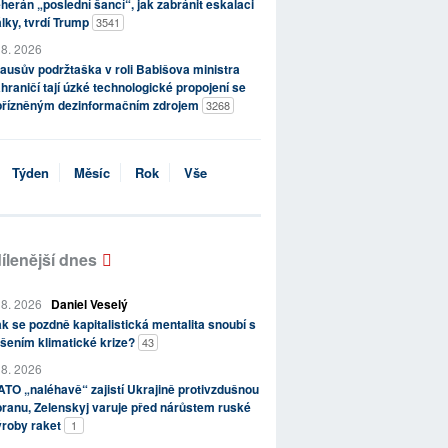
herán „poslední šancí“, jak zabránit eskalaci
lky, tvrdí Trump
3541
 8. 2026
ausův podržtaška v roli Babišova ministra
hraničí tají úzké technologické propojení se
přízněným dezinformačním zdrojem
3268
Týden
Měsíc
Rok
Vše
ílenější dnes
 8. 2026
Daniel Veselý
k se pozdně kapitalistická mentalita snoubí s
šením klimatické krize?
43
 8. 2026
TO „naléhavě“ zajistí Ukrajině protivzdušnou
ranu, Zelenskyj varuje před nárůstem ruské
ýroby raket
1