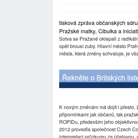
tisková zpráva občanských sdru
Pražské matky, Cibulka a inicia
Sotva se Pražané oklepali z radikál
opět brousí zuby. Hlavní město Prah
města, která změny schvaluje, je vš
K novým změnám má dojít i přesto, 
připomínkami jak občanů, tak pražs
ROPIDu, především jeho objektivnos
2012 provedla společnost Czech Co
interpretaci průzkumu za účelovou, a