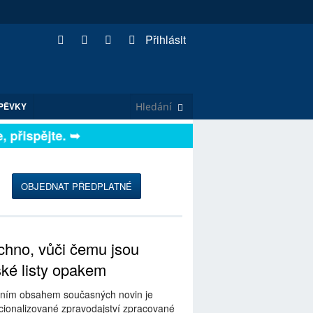
Přihlásit
PĚVKY
přispějte. ➥
OBJEDNAT PŘEDPLATNÉ
hno, vůči čemu jsou
ské listy opakem
ním obsahem současných novin je
ionalizované zpravodajství zpracované