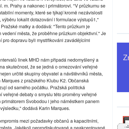
hl. m. Prahy a nakonec i primátorovi. "V průzkumu se
tabilní momenty, které se týkají kromě nezávislosti
 výběru lokalit dotazování i formulace výstupů1,"
 Pražské matky a dodává: "Tento průzkum je
 vedení města, že proběhne průzkum objektivní." Je
ní pro dopravu byli mystifikováni zavádějícími
 i intervalů linek MHD nám připadá nedomyšlený a
na skutečnost, že se jedná o omezování veřejné
nejen určité skupiny obyvatel a návštěvníků města,
arin Marques z pražského Klubu K2. Občanská
zují od samého počátku. Pražská politická
í veřejné debaty o smyslu této proměny veřejné
m primátorem Svobodou i jeho náměstkem panem
 výsledku," dodává Karin Marques.
kompromis mezi požadavky občanů a kapacitními,
 města. Jakékoli neprodiskutované a neakceptované