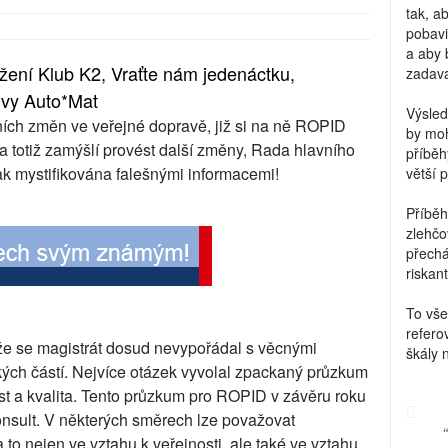
tak, a
pobavi
a aby 
žení Klub K2, Vraťte nám jedenáctku,
zadava
tivy Auto*Mat
Výsled
ních změn ve veřejné dopravě, již si na ně ROPID
by moh
a totiž zamýšlí provést další změny, Rada hlavního
příběh
ak mystifikována falešnými informacemi!
větší 
Příběh
zlehčo
přechá
riskant
To vše
refero
že se magistrát dosud nevypořádal s věcnými
škály 
kých částí. Nejvíce otázek vyvolal zpackaný průzkum
t a kvalita. Tento průzkum pro ROPID v závěru roku
nsult. V některých směrech lze považovat
 to nejen ve vztahu k veřejnosti, ale také ve vztahu