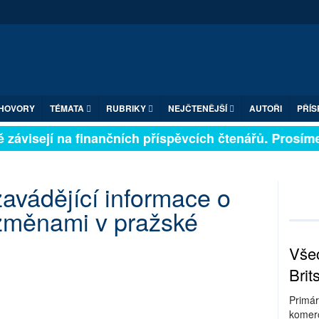
HOVORY
TÉMATA
RUBRIKY
NEJČTENĚJŠÍ
AUTOŘI
PŘÍS
závisejí na finančních příspěvcích čtenářů. Prosíme, 
zavádějící informace o
 změnami v pražské
Všec
Brit
Primár
komerc