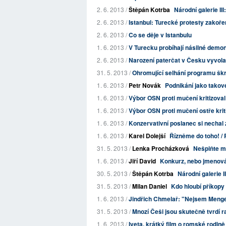
2. 6. 2013 /
Štěpán Kotrba
Národní galerie I
2. 6. 2013 /
Istanbul: Turecké protesty zakoře
2. 6. 2013 /
Co se děje v Istanbulu
1. 6. 2013 /
V Turecku probíhají násilné demo
2. 6. 2013 /
Narození paterčat v Česku vyvola
31. 5. 2013 /
Ohromující selhání programu škr
1. 6. 2013 /
Petr Novák
Podnikání jako takov
1. 6. 2013 /
Výbor OSN proti mučení kritizoval 
1. 6. 2013 /
Výbor OSN proti mučení ostře kri
1. 6. 2013 /
Konzervativní poslanec si nechal 
1. 6. 2013 /
Karel Dolejší
Řízněme do toho! /
31. 5. 2013 /
Lenka Procházková
Nešpiňte m
1. 6. 2013 /
Jiří David
Konkurz, nebo jmenován
30. 5. 2013 /
Štěpán Kotrba
Národní galerie I
31. 5. 2013 /
Milan Daniel
Kdo hloubí příkopy
1. 6. 2013 /
Jindřich Chmelař: "Nejsem Meng
31. 5. 2013 /
Mnozí Češi jsou skutečně tvrdí ra
1. 6. 2013 /
Iveta, krátký film o romské rodině 