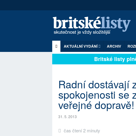
AKTUÁLNÍ VYDÁNÍ
ARCHIV
ROZ
Britské listy plně 
Radní dostávají 
spokojenosti se
veřejné dopravě!
31. 5. 2013
čas čtení 2 minuty