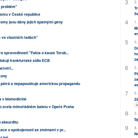
2.
ý problém"
Tr
S
sismu v České republice
1.
omy jsou dány jejich špatnými geny
M
an
e ve vlastních řadách"
3.
Dů
a spravedlnosti "Fakta o kauze Torub...
tu
za
lokují frankfurtské sídlo ECB
2.
e)věří...
P
kony
za
pátrá a nepapouškuje americkou propagandu
s
5.
a v biomedicíně
Zá
3
o zcela mimořádném baletu v Opeře Praha
3.
S
u absurditu
4.
mace o spokojenosti se změnami v pr...
No
 jatí...