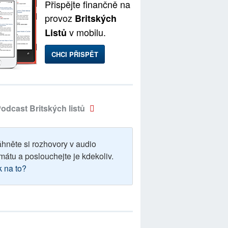
Přispějte finančně na
provoz
Britských
v mobilu.
Listů
CHCI PŘISPĚT
odcast Britských listů
áhněte si rozhovory v audio
mátu a poslouchejte je kdekoliv.
k na to?