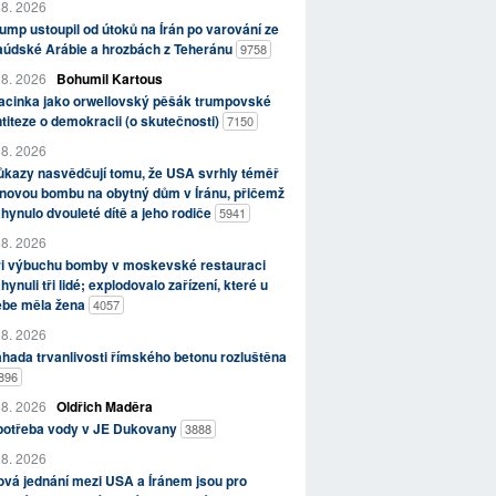
 8. 2026
ump ustoupil od útoků na Írán po varování ze
aúdské Arábie a hrozbách z Teheránu
9758
 8. 2026
Bohumil Kartous
acinka jako orwellovský pěšák trumpovské
titeze o demokracii (o skutečnosti)
7150
 8. 2026
kazy nasvědčují tomu, že USA svrhly téměř
novou bombu na obytný dům v Íránu, přičemž
hynulo dvouleté dítě a jeho rodiče
5941
 8. 2026
ři výbuchu bomby v moskevské restauraci
hynuli tři lidé; explodovalo zařízení, které u
ebe měla žena
4057
 8. 2026
hada trvanlivosti římského betonu rozluštěna
896
 8. 2026
Oldřich Maděra
potřeba vody v JE Dukovany
3888
 8. 2026
vá jednání mezi USA a Íránem jsou pro