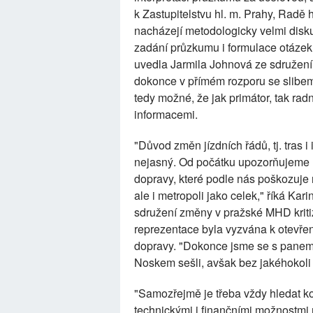
k Zastupitelstvu hl. m. Prahy, Radě 
nacházejí metodologicky velmi disku
zadání průzkumu i formulace otázek,
uvedla Jarmila Johnová ze sdružení
dokonce v přímém rozporu se slibem
tedy možné, že jak primátor, tak rad
informacemi.
"Důvod změn jízdních řádů, tj. tras
nejasný. Od počátku upozorňujeme 
dopravy, které podle nás poškozuje 
ale i metropoli jako celek," říká K
sdružení změny v pražské MHD kriti
reprezentace byla vyzvána k otevřen
dopravy. "Dokonce jsme se s pane
Noskem sešli, avšak bez jakéhokoli
"Samozřejmě je třeba vždy hledat 
technickými i finančními možnostmi