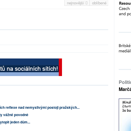
nejnovější
oblíbené
Polit
Marč
ch reflexe nad nemyslivými postoji pražských...
hly vážné povodně
ytopit jeden dům...