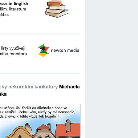
icky nekorektní karikatury
Michaela
áka