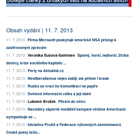
Obsah vydání | 11. 7. 2013
11. 7. 2013 /
Firma Microsoft poskytuje americké NSA přístup k
zašifrovaným zprávám
11. 7. 2013 /
Veronika Sušová-Salminen
Špatný, horší, nejhorší. Ztráta
důvěry, krize sociálního kapitálu ...
11. 7. 2013 /
Perly na Aktuálně.cz
11. 7. 2013 /
Neoliberalismus nejen zabíjí, ale přitom i krade
11. 7. 2013 /
Rusko se vrací ke komunikaci na papíře
11. 7. 2013 /
Světová informační válka a její oběti
11. 7. 2013 /
Lubomír Brožek
Plivání do větru
11. 7. 2013 /
Navzdory záporné mediální kampani většina Američanů
sympatizuje se ...
11. 7. 2013 /
Iniciativa ProAlt a Federace výkonných zaměstnanců
České pošty brán...