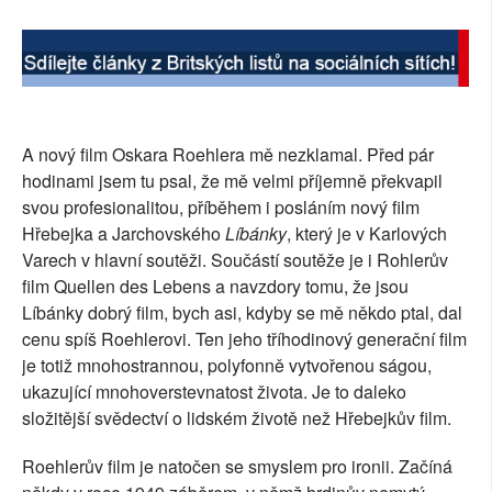
A nový film Oskara Roehlera mě nezklamal. Před pár
hodinami jsem tu psal, že mě velmi příjemně překvapil
svou profesionalitou, příběhem i posláním nový film
Hřebejka a Jarchovského
Líbánky
, který je v Karlových
Varech v hlavní soutěži. Součástí soutěže je i Rohlerův
film Quellen des Lebens a navzdory tomu, že jsou
Líbánky dobrý film, bych asi, kdyby se mě někdo ptal, dal
cenu spíš Roehlerovi. Ten jeho tříhodinový generační film
je totiž mnohostrannou, polyfonně vytvořenou ságou,
ukazující mnohoverstevnatost života. Je to daleko
složitější svědectví o lidském životě než Hřebejkův film.
Roehlerův film je natočen se smyslem pro ironii. Začíná