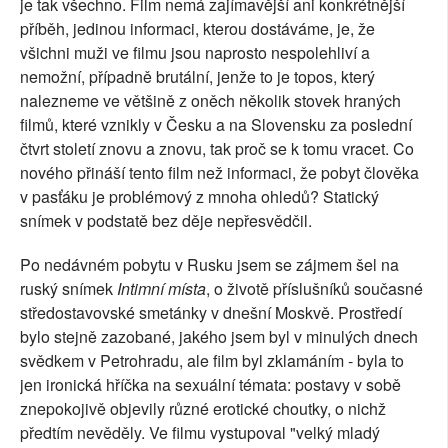
je tak všechno. Film nemá zajímavější ani konkrétnější
příběh, jedinou informaci, kterou dostáváme, je, že
všichni muži ve filmu jsou naprosto nespolehliví a
nemožní, případně brutální, jenže to je topos, který
nalezneme ve většině z oněch několik stovek hraných
filmů, které vznikly v Česku a na Slovensku za poslední
čtvrt století znovu a znovu, tak proč se k tomu vracet. Co
nového přináší tento film než informaci, že pobyt člověka
v pasťáku je problémový z mnoha ohledů? Statický
snímek v podstatě bez děje nepřesvědčil.
Po nedávném pobytu v Rusku jsem se zájmem šel na
ruský snímek
Intimní místa
, o životě příslušníků současné
středostavovské smetánky v dnešní Moskvě. Prostředí
bylo stejně zazobané, jakého jsem byl v minulých dnech
svědkem v Petrohradu, ale film byl zklamáním - byla to
jen ironická hříčka na sexuální témata: postavy v sobě
znepokojivě objevily různé erotické choutky, o nichž
předtím nevěděly. Ve filmu vystupoval "velký mladý