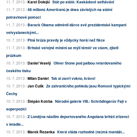
11. 7. 2013 /
Karel Dolejší
Stát po státě: Kaskádové selhávání
11. 7. 2013 /
48 milionů Američanů je dnes závislých na státní
potravinové pomoci
11. 7. 2013 /
Barack Obama odměnil dárce své prezidentské kampani
velvyslaneckými...
10. 7. 2013 /
Plná hrůza pravdy je vždycky horší než fikce
11. 7. 2013 /
Britské veřejné mínění se mýlí téměř ve všem, zjistil
průzkum
10. 7. 2013 /
Daniel Veselý
Oliver Stone pod palbou retardovaného
českého tisku
10. 7. 2013 /
Milan Daniel
Tak si zavři vokno, krávo!
10. 7. 2013 /
Jan Čulík
Ze zahraničního pohledu jsou Romové typickými
Čechy
10. 7. 2013 /
Štěpán Kotrba
Národní galerie VIII.: Schrödingerův Fajt v
superpozici
10. 7. 2013 /
Z Londýna násilím deportovaného Angolana britští zřízenci
v letadle...
10. 7. 2013 /
Marek Řezanka
Která vláda rozhodně (ne)má mandát...