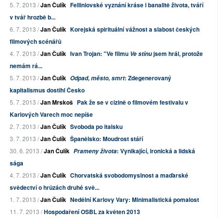
5. 7. 2013 /
Jan Čulík
Felliniovské vyznání kráse i banalitě života, tváří
v tvář hrozbě b...
6. 7. 2013 /
Jan Čulík
Korejská spirituální vážnost a slabost českých
filmových scénářů
4. 7. 2013 /
Jan Čulík
Ivan Trojan: "Ve filmu
jsem hrál, protože
Ve stínu
nemám rá...
5. 7. 2013 /
Jan Čulík
: Zdegenerovaný
Odpad, město, smrt
kapitalismus dostihl Česko
5. 7. 2013 /
Jan Mrskoš
Pak že se v cizině o filmovém festivalu v
Karlových Varech moc nepíše
2. 7. 2013 /
Jan Čulík
Svoboda po italsku
3. 7. 2013 /
Jan Čulík
Španělsko: Moudrost stáří
30. 6. 2013 /
Jan Čulík
: Vynikající, ironická a lidská
Prameny života
sága
4. 7. 2013 /
Jan Čulík
Chorvatská svobodomyslnost a maďarské
svědectví o hrůzách druhé svě...
1. 7. 2013 /
Jan Čulík
Nedělní Karlovy Vary: Minimalistická pomalost
11. 7. 2013 /
Hospodaření OSBL za květen 2013