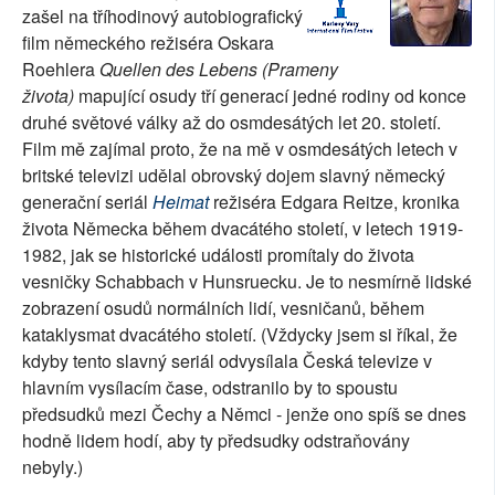
zašel na tříhodinový autobiografický
SOCIÁLNÍ SÍTĚ
film německého režiséra Oskara
Roehlera
Quellen des Lebens (Prameny
RUBRIKY
života)
mapující osudy tří generací jedné rodiny od konce
druhé světové války až do osmdesátých let 20. století.
PLNÁ VERZE STRÁNEK
Film mě zajímal proto, že na mě v osmdesátých letech v
britské televizi udělal obrovský dojem slavný německý
generační seriál
Heimat
režiséra Edgara Reitze, kronika
života Německa během dvacátého století, v letech 1919-
1982, jak se historické události promítaly do života
vesničky Schabbach v Hunsruecku. Je to nesmírně lidské
zobrazení osudů normálních lidí, vesničanů, během
kataklysmat dvacátého století. (Vždycky jsem si říkal, že
kdyby tento slavný seriál odvysílala Česká televize v
hlavním vysílacím čase, odstranilo by to spoustu
předsudků mezi Čechy a Němci - jenže ono spíš se dnes
hodně lidem hodí, aby ty předsudky odstraňovány
nebyly.)