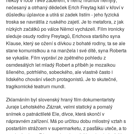
někdy v roce 1949 záběrem, v němž hrdinův nemytý,
nečesaný a otrhaný dědeček Erich Freytag kálí v křoví v
důsledku úplavice a utírá si zadek listím - jeho fyzická
troska se navrátila z ruského zajetí. Je to metafora, z jak
nízkých začátků po válce Němci vycházeli. Film ironicky
sleduje osudy rodiny Freytagů, Erichova staršího syna
Klause, který se ožení s dívkou z bohaté rodiny, ta se ale
stane komunistkou a na manžela i své dítě, syna Roberta
se vykašle. Film vypráví ze zpětného pohledu z
osmdesátých let mladý Robert a příběh je mozaikou
šíleného, potrhlého, sobeckého, ale vlastně často i
lidského chování všech protagonistů. Je to skutečné,
tragikomické teatrum mundi.
Zklamáním byl slovenský hraný film dokumentaristy
Juraje Lehotského
Zázrak
, velmi statický a pomalý
snímek o patnáctileté Ele, dívce, která skončí v
nápravném zařízení. Má po určitou dobu milostný vztah s
postarším strážcem v supermarketu, z pasťáku uteče, a to