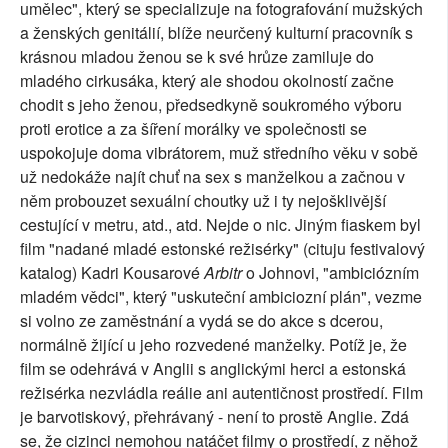
umělec", který se specializuje na fotografování mužských
a ženských genitálií, blíže neurčený kulturní pracovník s
krásnou mladou ženou se k své hrůze zamiluje do
mladého cirkusáka, který ale shodou okolností začne
chodit s jeho ženou, předsedkyně soukromého výboru
proti erotice a za šíření morálky ve společnosti se
uspokojuje doma vibrátorem, muž středního věku v sobě
už nedokáže najít chuť na sex s manželkou a začnou v
něm probouzet sexuální choutky už i ty nejošklivější
cestující v metru, atd., atd. Nejde o nic. Jiným fiaskem byl
film "nadané mladé estonské režisérky" (cituju festivalový
katalog) Kadri Kousarové
Arbitr
o Johnovi, "ambiciózním
mladém vědci", který "uskuteční ambiciozní plán", vezme
si volno ze zaměstnání a vydá se do akce s dcerou,
normálně žijící u jeho rozvedené manželky. Potíž je, že
film se odehrává v Anglii s anglickými herci a estonská
režisérka nezvládla reálie ani autentičnost prostředí. Film
je barvotiskový, přehrávaný - není to prostě Anglie. Zdá
se, že cizinci nemohou natáčet filmy o prostředí, z něhož