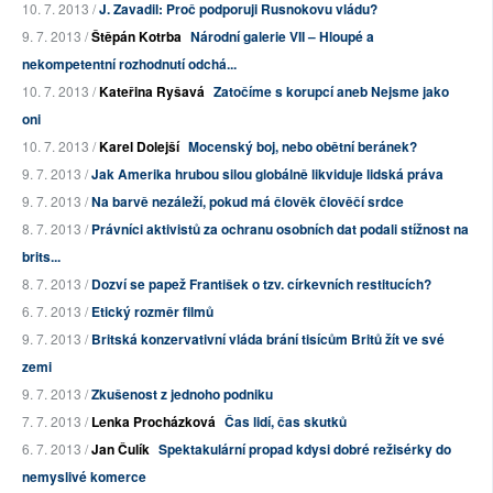
10. 7. 2013 /
J. Zavadil: Proč podporuji Rusnokovu vládu?
9. 7. 2013 /
Štěpán Kotrba
Národní galerie VII – Hloupé a
nekompetentní rozhodnutí odchá...
10. 7. 2013 /
Kateřina Ryšavá
Zatočíme s korupcí aneb Nejsme jako
oni
10. 7. 2013 /
Karel Dolejší
Mocenský boj, nebo obětní beránek?
9. 7. 2013 /
Jak Amerika hrubou silou globálně likviduje lidská práva
9. 7. 2013 /
Na barvě nezáleží, pokud má člověk člověčí srdce
8. 7. 2013 /
Právníci aktivistů za ochranu osobních dat podali stížnost na
brits...
8. 7. 2013 /
Dozví se papež František o tzv. církevních restitucích?
6. 7. 2013 /
Etický rozměr filmů
9. 7. 2013 /
Britská konzervativní vláda brání tisícům Britů žít ve své
zemi
9. 7. 2013 /
Zkušenost z jednoho podniku
7. 7. 2013 /
Lenka Procházková
Čas lidí, čas skutků
6. 7. 2013 /
Jan Čulík
Spektakulární propad kdysi dobré režisérky do
nemyslivé komerce