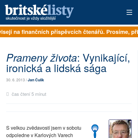
isejí na finančních příspěvcích čtenářů. Prosíme, při
PŘIHLÁSIT
AKTUÁLNÍ VYDÁNÍ
: Vynikající,
Prameny života
ARCHIV
ironická a lidská sága
ROZHOVORY
30. 6. 2013 /
Jan Čulík
TÉMATA
čas čtení 5 minut
NEJČTENĚJŠÍ ZA 7 DNÍ
AUTOŘI
S velkou zvědavostí jsem v sobotu
PŘÍSPĚVKY NA PROVOZ
odpoledne v Karlových Varech