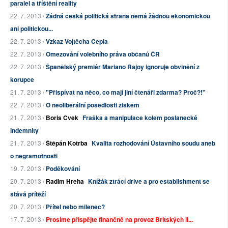
paralel a tříštění reality
22. 7. 2013 /
Žádná česká politická strana nemá žádnou ekonomickou
ani politickou...
22. 7. 2013 /
Vzkaz Vojtěcha Cepla
22. 7. 2013 /
Omezování volebního práva občanů ČR
22. 7. 2013 /
Španělský premiér Mariano Rajoy ignoruje obvinění z
korupce
21. 7. 2013 /
"Přispívat na něco, co mají jiní čtenáři zdarma? Proč?!"
22. 7. 2013 /
O neoliberální posedlosti ziskem
21. 7. 2013 /
Boris Cvek
Fraška a manipulace kolem poslanecké
indemnity
21. 7. 2013 /
Štěpán Kotrba
Kvalita rozhodování Ústavního soudu aneb
o negramotnosti
19. 7. 2013 /
Poděkování
20. 7. 2013 /
Radim Hreha
Knížák ztrácí drive a pro establishment se
stává přítěží
20. 7. 2013 /
Přítel nebo milenec?
17. 7. 2013 /
Prosíme přispějte finančně na provoz Britských li...