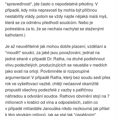
"spravedlnost", jde často o nepodstatné prkotiny. V
případě, kdy míra nepravostí by mohla být příčinou
nestability vlády, potom se vždy najde nějaká malá myš,
která se za odměnu předhodí soudcům. Nebo je
potrestána za to, že se nechala nachytat se staženými
kalhotami.)
Je až neuvěřitelné jak mohou dobře placení, vzdělaní a
"moudří" soudci, za jaké jsou považováni, jednat na
jedné straně v případě Dr. Ratha, na druhé podlehnout
vlivu podezřelých, producírujících se neustále v mediích
jako svatí na orloji. Povšimněte si rozporuplné
argumentace! V případě Ratha, který bez soudu sedí přes
rok ve vyšetřovací vazbě, chtějí
nečasové
okamžitě
propustit všechny podezřelé z vazby s patřičnou
náhradou a odvolání soudce. Rathovo obvinění stojí na 7
milionech v krabici od vína a odposleších, zatím co
v případě miliardáře Janouška nikdo nezkoumá jak přišel
k těm stovkám milionů, jak se stal tak "úspěšným".