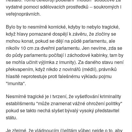
vydatné pomoci sdělovacích prostředků -- soukromých i
veřejnoprávních.
Bylo by to nesmírně komické, kdyby to nebylo tragické,
když hlavy pomazané dospějí k závěru, že zločiny se
mohou konat, pokud se dějí na půdě parlamentu, ale
nikoliv 10 cm za dveřmi parlamentu. Jen nevíme, zda se
do půdy parlamentu počítají i záchodové kabinky, tam by
se mohla učinit výjimka z imunity). Za daného stavu není
překvapením, když nikdo z novinářů (médií), právníků
hlasitě neprotestuje proti falešnému výkladu pojmu
"imunita".
Nesmírně tragické je i tvrzení, že vyšetřování kriminality
establišmentu "může znamenat vážné ohrožení politiky"
pokud se takto nechá slyšet bývalý vysoký představitel
státu.
Je zřejmé, že vládnoucím (j)elitám vůbec nejde o to, aby