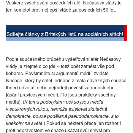
Veškeré vyšetřování posledních afér Nečasovy vlády je
SOCIÁLNÍ SÍTĚ
jen komplot proti nejlepší vládě za posledních 50 let.
RUBRIKY
PLNÁ VERZE STRÁNEK
Podle současného průběhu vyšetřování afér Nečasovy
vlády je zřejmé o co jde -- totiž opět zamést vše pod
koberec. Povšimněte si argumentů médií. zvláště
Nečase, který by chtěl jednoho z mála odvážných soudců
ihned odvolat, nebo nejraději pověsit za radostného
jásání pravicových médií. (To jsou prakticky všechny
media). (
K tomu podotýkám: pokud jsou média
v soukromých rukou, nemůže existovat skutečná
demokracie, pouze podělaná pseudodemokracie, a to
kdekoliv na světě.
) Pokud se některá přece jen rozhorlí
proti nepravostem ve snaze ukázat svůj smysl pro