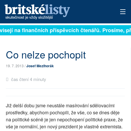
visejí na finančních příspěvcích čtenářů. Prosíme, při
PŘIHLÁSIT
AKTUÁLNÍ VYDÁNÍ
Co nelze pochopit
ARCHIV
19. 7. 2013 /
Josef Mezihorák
ROZHOVORY
čas čtení 4 minuty
TÉMATA
NEJČTENĚJŠÍ ZA 7 DNÍ
Již delší dobu jsme neustále masírování sdělovacími
AUTOŘI
prostředky, abychom pochopili, že vše, co se dnes děje
na politické scéně je jen nepochopení politické praxe, že
PŘÍSPĚVKY NA PROVOZ
vše je normální, jen nový prezident je vlastně extremista.