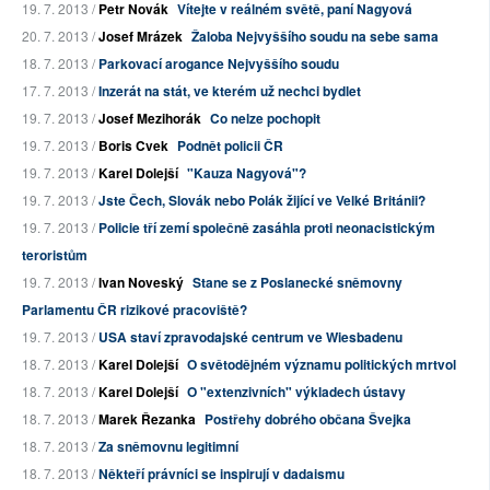
19. 7. 2013 /
Petr Novák
Vítejte v reálném světě, paní Nagyová
20. 7. 2013 /
Josef Mrázek
Žaloba Nejvyššího soudu na sebe sama
18. 7. 2013 /
Parkovací arogance Nejvyššího soudu
17. 7. 2013 /
Inzerát na stát, ve kterém už nechci bydlet
19. 7. 2013 /
Josef Mezihorák
Co nelze pochopit
19. 7. 2013 /
Boris Cvek
Podnět policii ČR
19. 7. 2013 /
Karel Dolejší
"Kauza Nagyová"?
19. 7. 2013 /
Jste Čech, Slovák nebo Polák žijící ve Velké Británii?
19. 7. 2013 /
Policie tří zemí společně zasáhla proti neonacistickým
teroristům
19. 7. 2013 /
Ivan Noveský
Stane se z Poslanecké sněmovny
Parlamentu ČR rizikové pracoviště?
19. 7. 2013 /
USA staví zpravodajské centrum ve Wiesbadenu
18. 7. 2013 /
Karel Dolejší
O světodějném významu politických mrtvol
18. 7. 2013 /
Karel Dolejší
O "extenzivních" výkladech ústavy
18. 7. 2013 /
Marek Řezanka
Postřehy dobrého občana Švejka
18. 7. 2013 /
Za sněmovnu legitimní
18. 7. 2013 /
Někteří právníci se inspirují v dadaismu