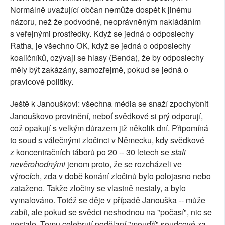
Normálně uvažující občan nemůže dospět k jinému
názoru, než že podvodně, neoprávněným nakládáním
s veřejnými prostředky. Když se jedná o odposlechy
Ratha, je všechno OK, když se jedná o odposlechy
koaličníků, ozývají se hlasy (Benda), že by odposlechy
měly být zakázány, samozřejmě, pokud se jedná o
pravicové politiky.
Ještě k Janouškovi: všechna média se snaží zpochybnit
Janouškovo provinění, neboť svědkové si prý odporují,
což opakují s velkým důrazem již několik dní. Připomíná
to soud s válečnými zločinci v Německu, kdy svědkové
z koncentračních táborů po 20 -- 30 letech se
stali
nevěrohodnými
jenom proto, že se rozcházeli ve
výrocích, zda v době konání zločinů bylo polojasno nebo
zataženo. Takže zločiny se vlastně nestaly, a bylo
vymalováno. Totéž se děje v případě Janouška -- může
zabít, ale pokud se svědci neshodnou na "počasí", nic se
nestalo. Tomu celebrují podělaní "moudří" soudcové za