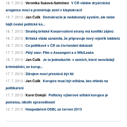
18. 7. 2013 /
Veronika Sušová-Salminen
V ČR vládne dryáčnická
arogance moci a proměňuje zemi v kleptokracii
18. 7. 2013 /
Jan Čulík
Demokracie je nedokonalý systém, ale nelze
hájit české politické ko...
18. 7. 2013 /
Stratég britské Konzervativní strany má konflikt zájmů
18. 7. 2013 /
Britská vláda oznámila, že připravuje nový rejstřík lobbistů
18. 7. 2013 /
Co politikové v ČR za čtvrtstoletí dokázali
17. 7. 2013 /
: Film o Assangovi a o WikiLeaks
Pátý stav
18. 7. 2013 /
Jan Čulík
Je to jednoduché: v zemích, které neovládají
kriminálníci, se korup...
17. 7. 2013 /
Zdrojem moci přestává být lid
17. 7. 2013 /
Jan Čulík
Korupce musí být stíhána, bez ohledu na
politikaření
17. 7. 2013 /
Karel Dolejší
Politicky výběrové stíhání korupce je
pomstou, nikoliv spravedlností
12. 7. 2013 /
Hospodaření OSBL za červen 2013