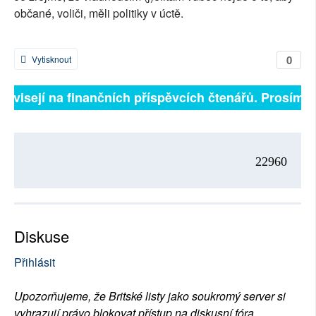
občané, voliči, měli politiky v úctě.
0
Vytisknout
 závisejí na finančních příspěvcích čtenářů. Prosíme, 
22960
Diskuse
Přihlásit
Upozorňujeme, že Britské listy jako soukromý server si
vyhrazují právo blokovat přístup na diskusní fóra