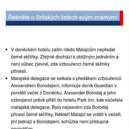
SOCIÁLNÍ SÍTĚ
RUBRIKY
PLNÁ VERZE STRÁNEK
V doněckém hotelu zatím nikdo Malajcům nepředal
černé skříňky. Zřejmě dochází k obtížným jednáním a
není vůbec zjevné, zda vzbouřenci černé skřínky
přinesli.
Malajská delegace se setkala s předákem vzbouřenců
Alexandrem Borodajem, informuje deník Guardian v
pondělí večer z Doněcku. Alexander Borodaj a jeho
ozbrojenci právě přišli do hotelu Park Inn, kde večeřela
malajská delegace. Bylo nejasném zda Borodaj
přinesl černé skříňky. Někteří Malajci se vrátili k večeři,
jiní jednají s Borodajem, schůzka není přístupná
novinářům.