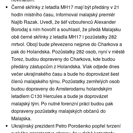
Černé skřínky z letadla MH17 mají být předány v 21
hodin místního času, informoval malajský premiér
Najib Razak. Uvedl, že šéf vzbouřenců Alexander
Borodaj s ním hovořil a souhlasil, že předá Malajsku
obě černé skřínky z letadla MH17 i pozůstatky 282
mrtvol. Obojí bude převezeno nejprve do Charkova a
pak do Holandska. Pozůstatky 282 osob, nyní v městě
Torez, budou dopraveny do Charkova, kde budou
předány zástupcům z Holandska. Vlak odjede dnes
večer ukrajinského času a bude ho doprovázet šest
členů malajského týmu. Pozůstatky zemřelých osob
budou dopraveny do Amsterodamu holandským
letadlem C130 Hercules a bude je doprovázet
malajský tým. Po nutné forenzní práci budou pak
dopraveny pozůstatky malajských občanů do
Malajska.
Ukrajinský prezident Petro Porošenko popřel tvrzení