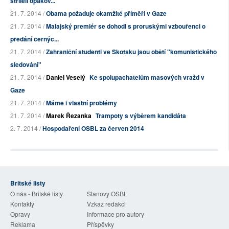
stříleli opakov...
21. 7. 2014 /
Obama požaduje okamžité příměří v Gaze
21. 7. 2014 /
Malajský premiér se dohodl s proruskými vzbouřenci o
předání černýc...
21. 7. 2014 /
Zahraniční studenti ve Skotsku jsou obětí "komunistického
sledování"
21. 7. 2014 /
Daniel Veselý
Ke spolupachatelům masových vražd v
Gaze
21. 7. 2014 /
Máme i vlastní problémy
21. 7. 2014 /
Marek Řezanka
Trampoty s výběrem kandidáta
2. 7. 2014 /
Hospodaření OSBL za červen 2014
Britské listy
O nás - Britské listy
Stanovy OSBL
Kontakty
Vzkaz redakci
Opravy
Informace pro autory
Reklama
Příspěvky