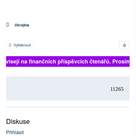
Ukrajina
0
Vytisknout
 závisejí na finančních příspěvcích čtenářů. Prosíme, 
11265
Diskuse
Přihlásit