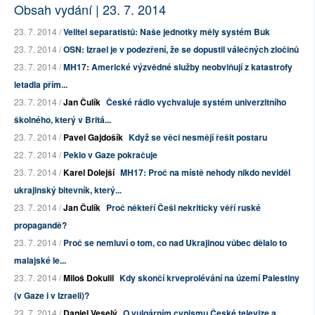
Obsah vydání | 23. 7. 2014
23. 7. 2014 /
Velitel separatistů: Naše jednotky měly systém Buk
23. 7. 2014 /
OSN: Izrael je v podezření, že se dopustil válečných zločinů
23. 7. 2014 /
MH17: Americké výzvědné služby neobviňují z katastrofy
letadla přím...
23. 7. 2014 /
Jan Čulík
České rádio vychvaluje systém univerzitního
školného, který v Britá...
23. 7. 2014 /
Pavel Gajdošík
Když se věci nesmějí řešit postaru
22. 7. 2014 /
Peklo v Gaze pokračuje
23. 7. 2014 /
Karel Dolejší
MH17: Proč na místě nehody nikdo neviděl
ukrajinský bitevník, který...
23. 7. 2014 /
Jan Čulík
Proč někteří Češi nekriticky věří ruské
propagandě?
23. 7. 2014 /
Proč se nemluví o tom, co nad Ukrajinou vůbec dělalo to
malajské le...
23. 7. 2014 /
Miloš Dokulil
Kdy skončí krveprolévání na území Palestiny
(v Gaze i v Izraeli)?
23. 7. 2014 /
Daniel Veselý
O vulgárním cynismu České televize a