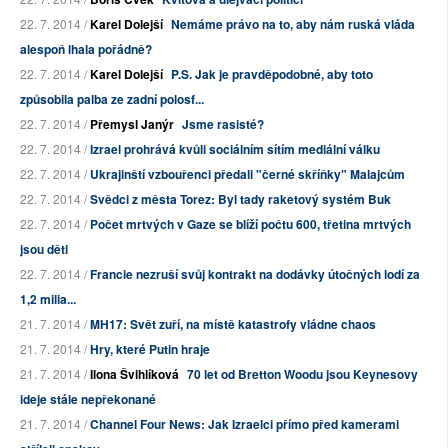
22. 7. 2014 /
Karel Dolejší
Nemáme právo na to, aby nám ruská vláda
alespoň lhala pořádně?
22. 7. 2014 /
Karel Dolejší
P.S. Jak je pravděpodobné, aby toto
způsobila palba ze zadní polosf...
22. 7. 2014 /
Přemysl Janýr
Jsme rasisté?
22. 7. 2014 /
Izrael prohrává kvůli sociálním sítím mediální válku
22. 7. 2014 /
Ukrajinští vzbouřenci předali "černé skříňky" Malajcům
22. 7. 2014 /
Svědci z města Torez: Byl tady raketový systém Buk
22. 7. 2014 /
Počet mrtvých v Gaze se blíží počtu 600, třetina mrtvých
jsou děti
22. 7. 2014 /
Francie nezruší svůj kontrakt na dodávky útočných lodí za
1,2 milia...
21. 7. 2014 /
MH17: Svět zuří, na místě katastrofy vládne chaos
21. 7. 2014 /
Hry, které Putin hraje
21. 7. 2014 /
Ilona Švihlíková
70 let od Bretton Woodu jsou Keynesovy
ideje stále nepřekonané
21. 7. 2014 /
Channel Four News: Jak Izraelci přímo před kamerami