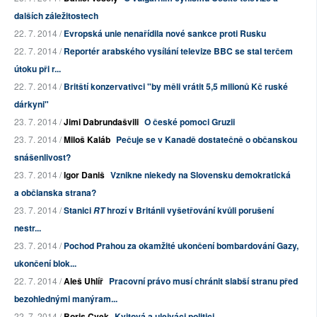
dalších záležitostech
22. 7. 2014 /
Evropská unie nenařídila nové sankce proti Rusku
22. 7. 2014 /
Reportér arabského vysílání televize BBC se stal terčem
útoku při r...
22. 7. 2014 /
Britští konzervativci "by měli vrátit 5,5 milionů Kč ruské
dárkyni"
23. 7. 2014 /
Jimi Dabrundašvili
O české pomoci Gruzii
23. 7. 2014 /
Miloš Kaláb
Pečuje se v Kanadě dostatečně o občanskou
snášenlivost?
23. 7. 2014 /
Igor Daniš
Vznikne niekedy na Slovensku demokratická
a občianska strana?
23. 7. 2014 /
Stanici
hrozí v Británii vyšetřování kvůli porušení
RT
nestr...
23. 7. 2014 /
Pochod Prahou za okamžité ukončení bombardování Gazy,
ukončení blok...
22. 7. 2014 /
Aleš Uhlíř
Pracovní právo musí chránit slabší stranu před
bezohlednými manýram...
22. 7. 2014 /
Boris Cvek
Kvitová a ulejváci politici