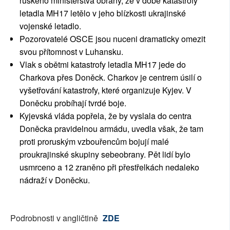
ruského ministerstva obrany, že v době katastrofy
letadla MH17 letělo v jeho blízkosti ukrajinské
vojenské letadlo.
Pozorovatelé OSCE jsou nuceni dramaticky omezit
svou přítomnost v Luhansku.
Vlak s obětmi katastrofy letadla MH17 jede do
Charkova přes Doněck. Charkov je centrem úsilí o
vyšetřování katastrofy, které organizuje Kyjev. V
Doněcku probíhají tvrdé boje.
Kyjevská vláda popřela, že by vyslala do centra
Doněcka pravidelnou armádu, uvedla však, že tam
proti proruským vzbouřencům bojují malé
proukrajinské skupiny sebeobrany. Pět lidí bylo
usmrceno a 12 zraněno při přestřelkách nedaleko
nádraží v Doněcku.
Podrobnosti v angličtině
ZDE