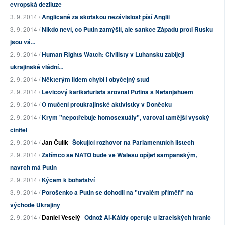
evropská deziluze
3. 9. 2014 /
Angličané za skotskou nezávislost píší Anglii
3. 9. 2014 /
Nikdo neví, co Putin zamýšlí, ale sankce Západu proti Rusku
jsou vá...
2. 9. 2014 /
Human Rights Watch: Civilisty v Luhansku zabíjejí
ukrajinské vládní...
2. 9. 2014 /
Některým lidem chybí i obyčejný stud
2. 9. 2014 /
Levicový karikaturista srovnal Putina s Netanjahuem
2. 9. 2014 /
O mučení proukrajinské aktivistky v Doněcku
2. 9. 2014 /
Krym "nepotřebuje homosexuály", varoval tamější vysoký
činitel
2. 9. 2014 /
Jan Čulík
Šokující rozhovor na Parlamentních listech
2. 9. 2014 /
Zatímco se NATO bude ve Walesu opíjet šampaňským,
navrch má Putin
2. 9. 2014 /
Kýčem k bohatství
3. 9. 2014 /
Porošenko a Putin se dohodli na "trvalém příměří" na
východě Ukrajiny
2. 9. 2014 /
Daniel Veselý
Odnož Al-Káidy operuje u izraelských hranic