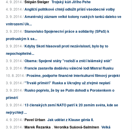
4. 9. 2014 /
Štěpán Steiger
Trojský kůň Jiřího Pehe
4. 9. 2014 /
Angličtí politikové chtějí odložit příští všeobecné volby
3. 9. 2014 /
Amatérský záznam velké kolony ruských tanků daleko ve
vnitrozemí Uk...
3. 9. 2014 /
Stanovisko Spojenectví práce a solidarity (SPaS) k
protiruským k sa...
3. 9. 2014 /
Kdyby Skoti hlasovali proti nezávislosti, bylo by to
nepochopitelné...
3. 9. 2014 /
Obama: Spojené státy "rozloží a zničí Islámský stát"
3. 9. 2014 /
Francie zastavila dodávku válečné lodi Mistral Rusku
10. 8. 2014 /
Prosíme, podpořte finančně interkulturní filmový projekt
3. 9. 2014 /
"Trvalé příměří" Ruska a Ukrajiny už zřejmě neplatí
3. 9. 2014 /
Rusko popřelo, že by se Putin dohodl s Porošenkem o
příměří
3. 9. 2014 /
13 členských zemí NATO patří k 20 zemím světa, kde se
nejrychleji ...
4. 9. 2014 /
Pavel Urban
Jak udělat z Klause génia II.
3. 9. 2014 /
Marek Řezanka
,
Veronika Sušová-Salminen
Velká