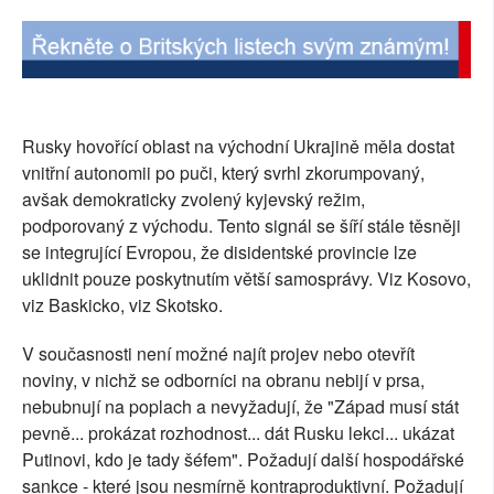
Rusky hovořící oblast na východní Ukrajině měla dostat
vnitřní autonomii po puči, který svrhl zkorumpovaný,
avšak demokraticky zvolený kyjevský režim,
podporovaný z východu. Tento signál se šíří stále těsněji
se integrující Evropou, že disidentské provincie lze
uklidnit pouze poskytnutím větší samosprávy. Viz Kosovo,
viz Baskicko, viz Skotsko.
V současnosti není možné najít projev nebo otevřít
noviny, v nichž se odborníci na obranu nebijí v prsa,
nebubnují na poplach a nevyžadují, že "Západ musí stát
pevně... prokázat rozhodnost... dát Rusku lekci... ukázat
Putinovi, kdo je tady šéfem". Požadují další hospodářské
sankce - které jsou nesmírně kontraproduktivní. Požadují