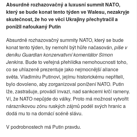
Absurdně rozhazovačný a luxusní summit NATO,
SOCIÁLNÍ SÍTĚ
který se bude konat tento týden ve Walesu, nezakryje
skutečnost, že ho ve věci Ukrajiny přechytračil a
RUBRIKY
ponížil nafoukaný Putin
PLNÁ VERZE STRÁNEK
Absurdně rozhazovačný summity NATO, který se bude
konat tento týden, by nemohl být hůře načasován,
píše v
deníku Guardian konzervativní komentátor Simon
Jenkins
. Bude to veřejná přehlídka nemohoucnosti toho,
co se uhlazeně prezentuje jako nejmocnější aliance
světa. Vladimíru Putinovi, jejímu historickému nepříteli,
bylo dovoleno, aby zorganizoval ponížení NATO. Putin
lže, zastrašuje, provádí invazi, nad sankcemi krčí rameny.
Ví, že NATO nepůjde do války. Proto má možnost vytvořit
nárazníkovou zónu ruských zájmů podél svých hranic a
dodá mu to na domácí scéně slávu.
V podrobnostech má Putin pravdu.