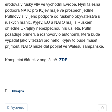
erodovaly ruský vliv ve východní Evropě. Nyní falešná
podpora NATO pro Kyjev hraje ve prospěch jediné
Putinovy síly: jeho podpoře od ruského obyvatelstva u
ruských hranic. Kyjev, EU a NATO hrají s Ruskem
ohledně Ukrajiny nebezpečnou hru už léta. Putin
požaduje příměří, a rozhovory o autonomii, která bude
vypadat jako vítězství pro něho. Kyjev to bude muset
přijmout. NATO může dát popíjet ve Walesu šampaňské.
Kompletní článek v angličtině
ZDE
Ukrajina
0
Vytisknout