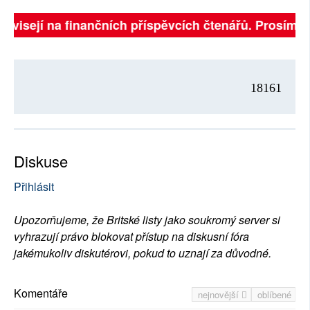
závisejí na finančních příspěvcích čtenářů. Prosíme, 
18161
Diskuse
Přihlásit
Upozorňujeme, že Britské listy jako soukromý server si
vyhrazují právo blokovat přístup na diskusní fóra
jakémukoliv diskutérovi, pokud to uznají za důvodné.
Komentáře
nejnovější
oblíbené