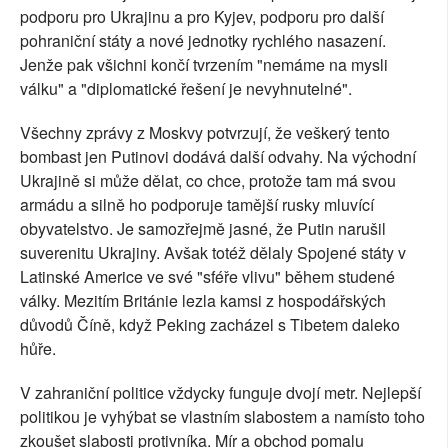
podporu pro Ukrajinu a pro Kyjev, podporu pro další
pohraniční státy a nové jednotky rychlého nasazení.
Jenže pak všichni končí tvrzením "nemáme na mysli
válku" a "diplomatické řešení je nevyhnutelné".
Všechny zprávy z Moskvy potvrzují, že veškerý tento
bombast jen Putinovi dodává další odvahy. Na východní
Ukrajině si může dělat, co chce, protože tam má svou
armádu a silně ho podporuje tamější rusky mluvící
obyvatelstvo. Je samozřejmě jasné, že Putin narušil
suverenitu Ukrajiny. Avšak totéž dělaly Spojené státy v
Latinské Americe ve své "sféře vlivu" během studené
války. Mezitím Británie lezla kamsi z hospodářských
důvodů Číně, když Peking zacházel s Tibetem daleko
hůře.
V zahraniční politice vždycky funguje dvojí metr. Nejlepší
politikou je vyhýbat se vlastním slabostem a namísto toho
zkoušet slabosti protivníka. Mír a obchod pomalu