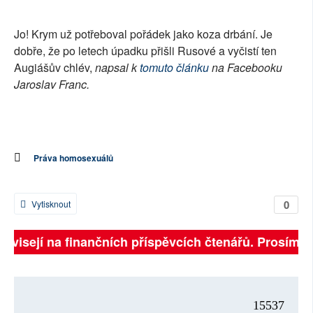
SOCIÁLNÍ SÍTĚ
Jo! Krym už potřeboval pořádek jako koza drbání. Je
RUBRIKY
dobře, že po letech úpadku přišli Rusové a vyčistí ten
Augiášův chlév,
napsal k
tomuto článku
na Facebooku
PLNÁ VERZE STRÁNEK
Jaroslav Franc.
Práva homosexuálů
0
Vytisknout
 závisejí na finančních příspěvcích čtenářů. Prosíme, 
15537