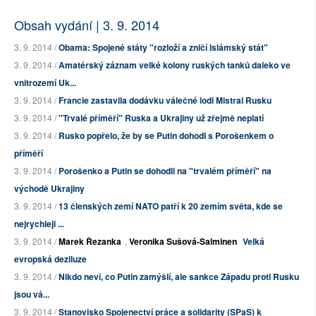
Obsah vydání | 3. 9. 2014
3. 9. 2014 /
Obama: Spojené státy "rozloží a zničí Islámský stát"
3. 9. 2014 /
Amatérský záznam velké kolony ruských tanků daleko ve
vnitrozemí Uk...
3. 9. 2014 /
Francie zastavila dodávku válečné lodi Mistral Rusku
3. 9. 2014 /
"Trvalé příměří" Ruska a Ukrajiny už zřejmě neplatí
3. 9. 2014 /
Rusko popřelo, že by se Putin dohodl s Porošenkem o
příměří
3. 9. 2014 /
Porošenko a Putin se dohodli na "trvalém příměří" na
východě Ukrajiny
3. 9. 2014 /
13 členských zemí NATO patří k 20 zemím světa, kde se
nejrychleji ...
3. 9. 2014 /
Marek Řezanka
,
Veronika Sušová-Salminen
Velká
evropská deziluze
3. 9. 2014 /
Nikdo neví, co Putin zamýšlí, ale sankce Západu proti Rusku
jsou vá...
3. 9. 2014 /
Stanovisko Spojenectví práce a solidarity (SPaS) k