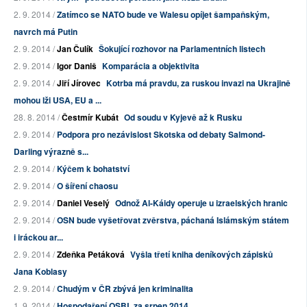
2. 9. 2014 /
Zatímco se NATO bude ve Walesu opíjet šampaňským,
navrch má Putin
2. 9. 2014 /
Jan Čulík
Šokující rozhovor na Parlamentních listech
2. 9. 2014 /
Igor Daniš
Komparácia a objektivita
2. 9. 2014 /
Jiří Jírovec
Kotrba má pravdu, za ruskou invazi na Ukrajině
mohou lži USA, EU a ...
28. 8. 2014 /
Čestmír Kubát
Od soudu v Kyjevě až k Rusku
2. 9. 2014 /
Podpora pro nezávislost Skotska od debaty Salmond-
Darling výrazně s...
2. 9. 2014 /
Kýčem k bohatství
2. 9. 2014 /
O šíření chaosu
2. 9. 2014 /
Daniel Veselý
Odnož Al-Káidy operuje u izraelských hranic
2. 9. 2014 /
OSN bude vyšetřovat zvěrstva, páchaná Islámským státem
i iráckou ar...
2. 9. 2014 /
Zdeňka Petáková
Vyšla třetí kniha deníkových zápisků
Jana Koblasy
2. 9. 2014 /
Chudým v ČR zbývá jen kriminalita
1. 9. 2014 /
Hospodaření OSBL za srpen 2014