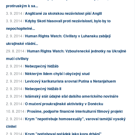
protiruským k sa...
3. 9. 2014 /
Angličané za skotskou nezávislost píší Anglii
3. 9. 2014 /
Kdyby Skoti hlasovali proti nezávislosti, bylo by to
nepochopitelné...
2. 9. 2014 /
Human Rights Watch: Civilisty v Luhansku zabíjejí
ukrajinské vládní...
29. 8. 2014 /
Human Rights Watch: Vzbouřenecké jednotky na Ukrajině
mučí civilisty
2. 9. 2014 /
Nebezpečný hidžáb
2. 9. 2014 /
Některým lidem chybí i obyčejný stud
2. 9. 2014 /
Levicový karikaturista srovnal Putina s Netanjahuem
2. 9. 2014 /
Nebezpečný hidžáb II
2. 9. 2014 /
Islámský stát údajně sťal dalšího amerického novináře
2. 9. 2014 /
O mučení proukrajinské aktivistky v Doněcku
10. 8. 2014 /
Prosíme, podpořte finančně interkulturní filmový projekt
2. 9. 2014 /
Krym "nepotřebuje homosexuály", varoval tamější vysoký
činitel
2. 9. 2014 /
Krym "potřeboval pořádek jako koza drbání"