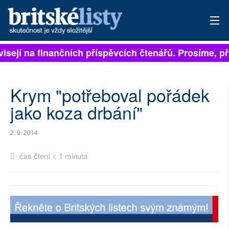
visejí na finančních příspěvcích čtenářů. Prosíme, př
PŘIHLÁSIT
AKTUÁLNÍ VYDÁNÍ
Krym "potřeboval pořádek
ARCHIV
jako koza drbání"
ROZHOVORY
2. 9. 2014
TÉMATA
čas čtení < 1 minuta
NEJČTENĚJŠÍ ZA 7 DNÍ
AUTOŘI
PŘÍSPĚVKY NA PROVOZ