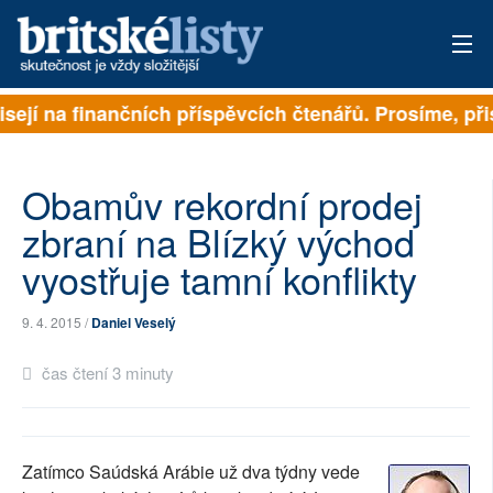
isejí na finančních příspěvcích čtenářů. Prosíme, přis
PŘIHLÁSIT
AKTUÁLNÍ VYDÁNÍ
Obamův rekordní prodej
ARCHIV
zbraní na Blízký východ
vyostřuje tamní konflikty
ROZHOVORY
TÉMATA
9. 4. 2015 /
Daniel Veselý
NEJČTENĚJŠÍ ZA 7 DNÍ
čas čtení 3 minuty
AUTOŘI
PŘÍSPĚVKY NA PROVOZ
Zatímco Saúdská Arábie už dva týdny vede