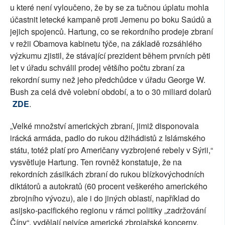
u které není vyloučeno, že by se za tučnou úplatu mohla
účastnit letecké kampaně proti Jemenu po boku Saúdů a
jejich spojenců. Hartung, co se rekordního prodeje zbraní
v režii Obamova kabinetu týče, na základě rozsáhlého
výzkumu zjistil, že stávající prezident během prvních pěti
let v úřadu schválil prodej většího počtu zbraní za
rekordní sumy než jeho předchůdce v úřadu George W.
Bush za celá dvě volební období, a to o 30 miliard dolarů
ZDE
.
„Velké množství amerických zbraní, jimiž disponovala
irácká armáda, padlo do rukou džihádistů z Islámského
státu, totéž platí pro Američany vyzbrojené rebely v Sýrii,“
vysvětluje Hartung. Ten rovněž konstatuje, že na
rekordních zásilkách zbraní do rukou blízkovýchodních
diktátorů a autokratů (60 procent veškerého amerického
zbrojního vývozu), ale i do jiných oblastí, například do
asijsko-pacifického regionu v rámci politiky „zadržování
Číny“, vydělají nejvíce americké zbrojařské koncerny,