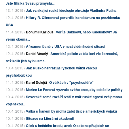
Jste filiálka Svazu průmyslu...
13. 4. 2015 /
Jak vznikající ruská ideologie ohrožuje Vladimira Putina
12. 4. 2015 /
Hillary R. Clintonová potvrdila kandidaturu na prezidentku
USA
11. 4. 2015 /
Bohumil Kartous
Věříte Babišovi, nebo Kalouskovi? Já
věřím oběma...
12. 4. 2015 /
Afroameričané v USA v nezáviděníhodné situaci
12. 4. 2015 /
Daniel Veselý
Americká policie zabila loni víc černochů,
než kolik jich bylo usmr...
10. 4. 2015 /
Jak Rusko nahrazuje fyzickou válku válkou
psychologickou
11. 4. 2015 /
Karel Dolejší
O válkách v "psychosféře"
10. 4. 2015 /
Marine Le Penová vyzvala svého otce, aby odešel z politiky
10. 4. 2015 /
Severské země rozšíří tváří v tvář ruské agresi vzájemnou
vojenskou...
10. 4. 2015 /
Válka s Íránem by mohla zabít tisíce amerických vojáků
10. 4. 2015 /
Situace na Literární akademii
10. 4. 2015 /
Cílek u hnědého brodu, aneb O sebenaplňujících se