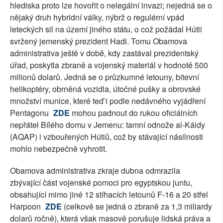
hlediska proto lze hovořit o nelegální invazi; nejedná se o
nějaký druh hybridní války, nýbrž o regulérní vpád
leteckých sil na území jiného státu, o což požádal Hútii
svržený jemenský prezident Hadi. Tomu Obamova
administrativa ještě v době, kdy zastával prezidentský
úřad, poskytla zbraně a vojenský materiál v hodnotě 500
milionů dolarů. Jedná se o průzkumné letouny, bitevní
helikoptéry, obrněná vozidla, útočné pušky a obrovské
množství munice, které teď i podle nedávného vyjádření
Pentagonu
ZDE
mohou padnout do rukou oficiálních
nepřátel Bílého domu v Jemenu: tamní odnože al-Káidy
(AQAP) i vzbouřených Hútiů, což by stávající násilnosti
mohlo nebezpečně vyhrotit.
Obamova administrativa zkraje dubna odmrazila
zbývající část vojenské pomoci pro egyptskou juntu,
obsahující mimo jiné 12 stíhacích letounů F-16 a 20 střel
Harpoon
ZDE
(celkově se jedná o zbraně za 1,3 miliardy
dolarů ročně), která však masově porušuje lidská práva a