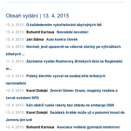
Obsah vydání | 13. 4. 2015
13. 4. 2015 /
O každodenním vykořisťování obyčejných lidí
13. 4. 2015 /
Bohumil Kartous
Novodobí nevolníci
13. 4. 2015 /
Jan Sláma
Auto kontra člověk
13. 4. 2015 /
Novinář, jenž upozornil na válečné zločiny po výhrůžkách
šíitských ...
11. 4. 2015 /
Začínáme vysílat Rozhovory
na Regionální
Britských listů
te...
13. 4. 2015 /
Polský šlechtic vyzval na souboj šéfa britských
nacionalistů
13. 4. 2015 /
Karel Dolejší
Zemřel Günter Grass, magický realista a
černé svědomí SPD
13. 4. 2015 /
Írán obdrží ruské rakety bez ohledu na embargo OSN
13. 4. 2015 /
Karel Dolejší
Saúdská Arábie může už o pozemní invazi do
Jemenu jen snít
13. 4. 2015 /
Bohumil Kartous
Asociace ředitelů gymnázií ministrovi: