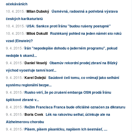
očekáváních
10. 4. 2015 /
Milan Dubský
Úsměvná, radostná a potřebná výstava
českých karikaturistů
10. 4. 2015 /
USA: Sankce proti Íránu "budou rušeny postupně"
10. 4. 2015 /
Miloš Dokulil
Roztěkaný pohled na jeden námět sto roků
vzad (Einstein)?
9. 4. 2015 /
Írán "nepodepíše dohodu o jaderném programu", pokud
nedojde k okamž...
9. 4. 2015 /
Daniel Veselý
Obamův rekordní prodej zbraní na Blízký
východ vyostřuje tamní konf...
9. 4. 2015 /
Karel Dolejší
Saúdové čelí tomu, co vnímají jako selhání
systému regionální bezpe...
9. 4. 2015 /
Rusko věří, že po zrušení embarga OSN prodá Íránu
špičkové zbraně v...
8. 4. 2015 /
Režim Francisca Franca bude oficiálně označen za diktaturu
9. 4. 2015 /
Boris Cvek
Lék na rakovinu selhal, účinkuje ale na
Alzheimerovu chorobu
9. 4. 2015 /
Píšem, píšem písaničku, napíšem ich šestnásť, ....