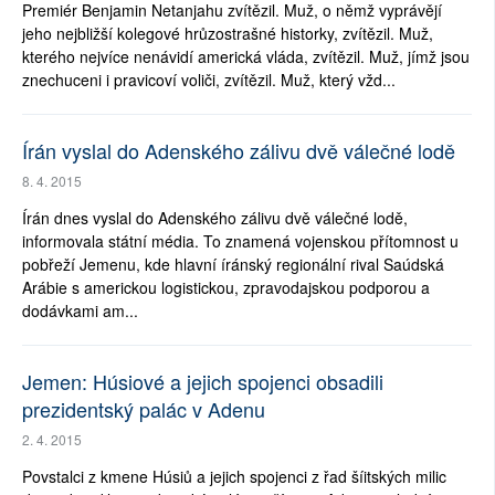
Premiér Benjamin Netanjahu zvítězil. Muž, o němž vyprávějí
jeho nejbližší kolegové hrůzostrašné historky, zvítězil. Muž,
kterého nejvíce nenávidí americká vláda, zvítězil. Muž, jímž jsou
znechuceni i pravicoví voliči, zvítězil. Muž, který vžd...
Írán vyslal do Adenského zálivu dvě válečné lodě
8. 4. 2015
Írán dnes vyslal do Adenského zálivu dvě válečné lodě,
informovala státní média. To znamená vojenskou přítomnost u
pobřeží Jemenu, kde hlavní íránský regionální rival Saúdská
Arábie s americkou logistickou, zpravodajskou podporou a
dodávkami am...
Jemen: Húsiové a jejich spojenci obsadili
prezidentský palác v Adenu
2. 4. 2015
Povstalci z kmene Húsiů a jejich spojenci z řad šíitských milic