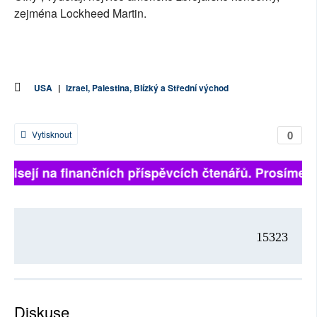
zejména Lockheed Martin.
USA
|
Izrael, Palestina, Blízký a Střední východ
0
Vytisknout
ávisejí na finančních příspěvcích čtenářů. Prosíme, př
15323
Diskuse