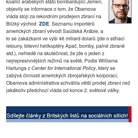
koalici arabských států bombardující Jemen,
SOCIÁLNÍ SÍTĚ
objevily se informace o tom, že Obamova
vláda stojí za rekordním prodejem zbraní na
RUBRIKY
Blízký východ
ZDE
. Seznamu importérů
amerických zbraní vévodí Saúdská Arábie, a
PLNÁ VERZE STRÁNEK
to se zakázkami ve výši 46 miliard dolarů (jde o stíhací
letouny, bitevní helikoptéry Apač, bomby, palné zbraně
atd.), nehledě na skutečnost, že jde o jeden z
nejrepresivnějších režimů na světě. Podle Williama
Hartunga z
Center for International Policy
, který se
zabývá činností amerických zbrojařských korporací,
Obamova administrativa schválila větší prodej zbraní než
jakákoliv předchozí vláda od konce 2. světové války.