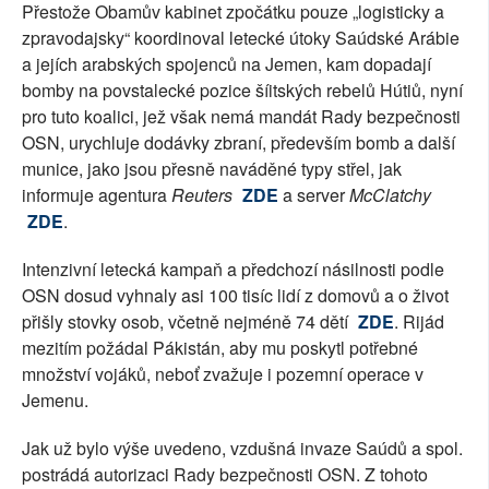
Přestože Obamův kabinet zpočátku pouze „logisticky a
zpravodajsky“ koordinoval letecké útoky Saúdské Arábie
a jejích arabských spojenců na Jemen, kam dopadají
bomby na povstalecké pozice šíitských rebelů Hútiů, nyní
pro tuto koalici, jež však nemá mandát Rady bezpečnosti
OSN, urychluje dodávky zbraní, především bomb a další
munice, jako jsou přesně naváděné typy střel, jak
informuje agentura
Reuters
ZDE
a server
McClatchy
ZDE
.
Intenzivní letecká kampaň a předchozí násilnosti podle
OSN dosud vyhnaly asi 100 tisíc lidí z domovů a o život
přišly stovky osob, včetně nejméně 74 dětí
ZDE
. Rijád
mezitím požádal Pákistán, aby mu poskytl potřebné
množství vojáků, neboť zvažuje i pozemní operace v
Jemenu.
Jak už bylo výše uvedeno, vzdušná invaze Saúdů a spol.
postrádá autorizaci Rady bezpečnosti OSN. Z tohoto