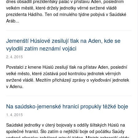
dnes obsadili prezidentský palác v přístavu Aden, posledním
velkém městě, které držely jednotky věrné svržené vládě
prezidenta Hádího. Ten od minulého týdne pobývá v Saúdské
Aráb...
Jemenští Húsiové zesilují tlak na Aden, kde se
vylodili zatím neznámí vojáci
2. 4. 2015
Povstalci z kmene Húsiů zesilují tlak na přístav Aden, poslední
velké město, které zůstává pod kontrolou jednotek věrných
svržené vládě. Mezitím přicházejí zprávy o vyloďování jednotek
v Adenu.
Na saúdsko-jemenské hranici propukly těžké boje
1. 4. 2015
Saúdské jednotky v úterý bojovaly s oddíly šíitských Húsiů na
společné hranici. Šlo zatím o nejtěžší boje od počátku Saúdy
vedené ofenzívy zahájené minulý týden. Ministr zahraničí vlády