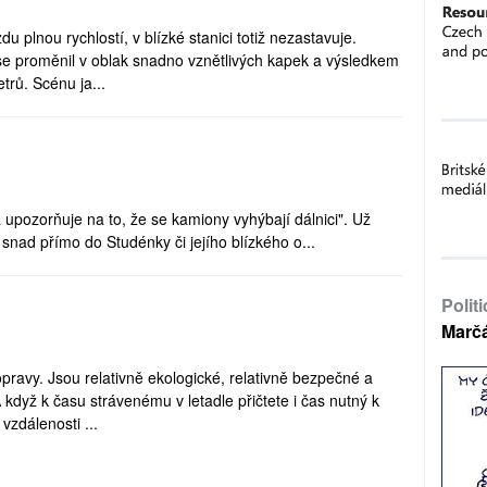
 plnou rychlostí, v blízké stanici totiž nezastavuje.
 se proměnil v oblak snadno vznětlivých kapek a výsledkem
trů. Scénu ja...
pozorňuje na to, že se kamiony vyhýbají dálnici". Už
snad přímo do Studénky či jejího blízkého o...
Polit
Marč
opravy. Jsou relativně ekologické, relativně bezpečné a
když k času strávenému v letadle přičtete i čas nutný k
vzdálenosti ...