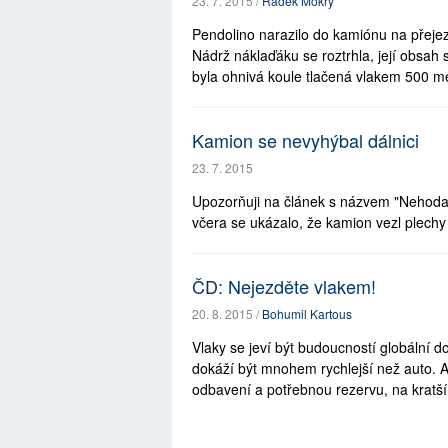
23. 7. 2015 /
Radek Mokrý
Pendolino narazilo do kamiónu na přejezdu
Nádrž náklaďáku se roztrhla, její obsah
byla ohnivá koule tlačená vlakem 500 me
Kamion se nevyhýbal dálnici
23. 7. 2015
Upozorňuji na článek s názvem "Nehoda u
včera se ukázalo, že kamion vezl plechy 
ČD: Nejezděte vlakem!
20. 8. 2015 /
Bohumil Kartous
Vlaky se jeví být budoucností globální d
dokáží být mnohem rychlejší než auto. A 
odbavení a potřebnou rezervu, na kratší 