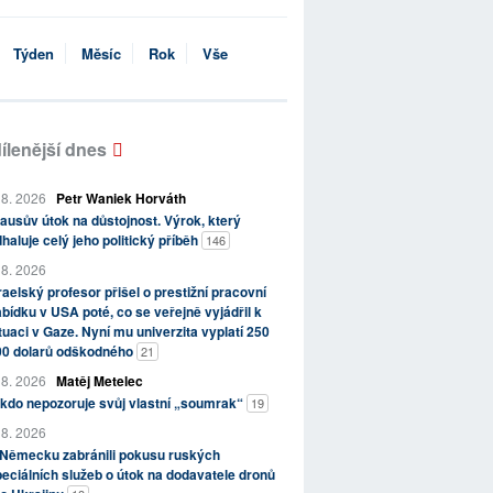
Týden
Měsíc
Rok
Vše
ílenější dnes
 8. 2026
Petr Waniek Horváth
ausův útok na důstojnost. Výrok, který
haluje celý jeho politický příběh
146
 8. 2026
raelský profesor přišel o prestižní pracovní
bídku v USA poté, co se veřejně vyjádřil k
tuaci v Gaze. Nyní mu univerzita vyplatí 250
00 dolarů odškodného
21
 8. 2026
Matěj Metelec
kdo nepozoruje svůj vlastní „soumrak“
19
 8. 2026
 Německu zabránili pokusu ruských
eciálních služeb o útok na dodavatele dronů