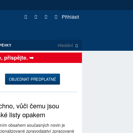
Přihlásit
PĚVKY
přispějte. ➥
OBJEDNAT PŘEDPLATNÉ
hno, vůči čemu jsou
ské listy opakem
ním obsahem současných novin je
ionalizované zpravodajství zpracované