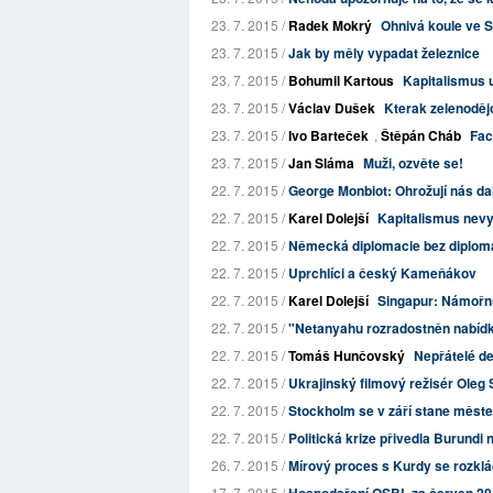
23. 7. 2015 /
Radek Mokrý
Ohnivá koule ve S
23. 7. 2015 /
Jak by měly vypadat železnice
23. 7. 2015 /
Bohumil Kartous
Kapitalismus 
23. 7. 2015 /
Václav Dušek
Kterak zelenodějo
23. 7. 2015 /
Ivo Barteček
,
Štěpán Cháb
Fac
23. 7. 2015 /
Jan Sláma
Muži, ozvěte se!
22. 7. 2015 /
George Monbiot: Ohrožují nás dal
22. 7. 2015 /
Karel Dolejší
Kapitalismus nevyp
22. 7. 2015 /
Německá diplomacie bez diplom
22. 7. 2015 /
Uprchlíci a český Kameňákov
22. 7. 2015 /
Karel Dolejší
Singapur: Námořní
22. 7. 2015 /
"Netanyahu rozradostněn nabídko
22. 7. 2015 /
Tomáš Hunčovský
Nepřátelé d
22. 7. 2015 /
Ukrajinský filmový režisér Oleg 
22. 7. 2015 /
Stockholm se v září stane měst
22. 7. 2015 /
Politická krize přivedla Burundi
26. 7. 2015 /
Mírový proces s Kurdy se rozkl
17. 7. 2015 /