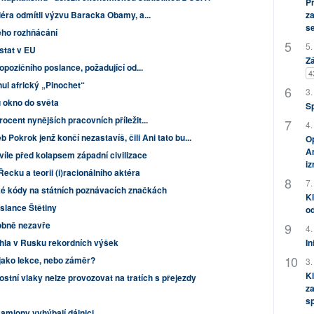
P
iéra odmítli výzvu Baracka Obamy, a...
za
s
tého rozhňácání
5.
stat v EU
Zá
opozičního poslance, požadující od...
4
ul africký „Pinochet“
3.
u okno do světa
S
ocent nynějších pracovních příležit...
4.
b Pokrok jenž končí nezastavíš, čili Ani tato bu...
Op
Am
víle před kolapsem západní civilizace
i
cku a teorii (i)racionálního aktéra
7.
é kódy na státních poznávacích značkách
Kl
slance Štětiny
od
bně nezavře
4.
áhla v Rusku rekordních výšek
In
jako lekce, nebo záměr?
3.
Kl
stní vlaky nelze provozovat na tratích s přejezdy
za
s
kamiony vyhýbají dálnici