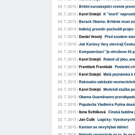
24. 7. 2015 /
Britští euroskeptici včetně prem
25. 7. 2015 /
Karel Dolejší
K "teorii" napros
24. 7. 2015 /
Barack Obama: Británie musí zů
24. 7. 2015 /
Indický premiér pochválil projev 
24. 7. 2015 /
Daniel Veselý
Před soudem stan
17. 7. 2015 /
Jak Karlovy Vary otevírají Česk
24. 7. 2015 /
Komputerizací "je ohroženo 45 pr
24. 7. 2015 /
Karel Dolejší
Roboti už jdou, ane
24. 7. 2015 /
František Františák
Poslední ch
24. 7. 2015 /
Karel Dolejší
Malá poznámka k Ře
24. 7. 2015 /
Rakousko zakázalo neonacistick
24. 7. 2015 /
Karel Dolejší
Medvědí služba po
23. 7. 2015 /
Obama Guantánamo pravděpodo
23. 7. 2015 /
Popularita Vladimíra Putina dos
23. 7. 2015 /
Ilona Švihlíková
Čínská bublina 
22. 7. 2015 /
Jan Čulík
Logicky: Vysokorychlo
23. 7. 2015 /
Kamion se nevyhýbal dálnici
23. 7. 2015 /
Nehoda upozorňuje na to, že se 