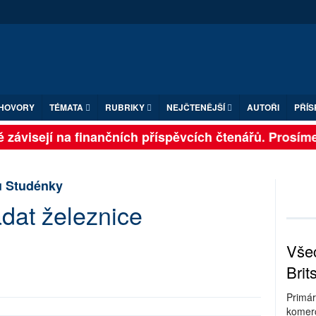
HOVORY
TÉMATA
RUBRIKY
NEJČTENĚJŠÍ
AUTOŘI
PŘÍS
závisejí na finančních příspěvcích čtenářů. Prosíme, 
u Studénky
dat železnice
Všec
Brit
Primár
komerc