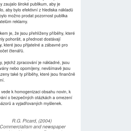
by zaujalo široké publikum, aby je
lo, aby bylo efektivní z hlediska nákladů
bylo možno prodat pozornost publika
telům reklamy.
kem je, že jsou přehlíženy příběhy, které
ly pohoršit, a přednost dostávají
y, které jsou přijatelné a zábavné pro
počet čtenářů.
y, jejichž zpracování je nákladné, jsou
vány nebo opomíjeny, nevšímavě jsou
zeny také ty příběhy, které jsou finančně
ní.
 vede k homogenizaci obsahu novin, k
vání o bezpečných otázkách a omezení
názorů a vyjadřovaných myšlenek.
R.G. Picard, (2004)
“Commercialism and newspaper