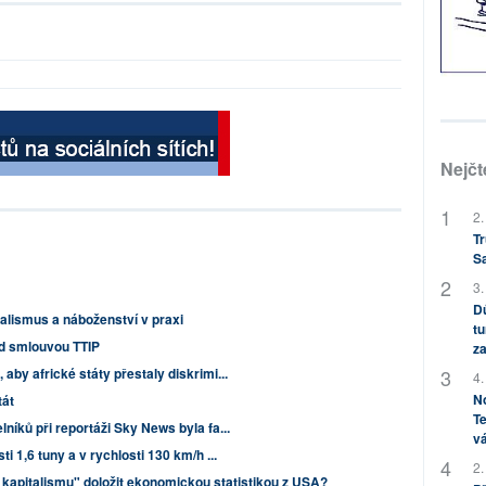
Nejčt
2.
Tr
S
3.
Dů
alismus a náboženství v praxi
tu
ad smlouvou TTIP
za
by africké státy přestaly diskrimi...
4.
No
tát
Te
níků při reportáži Sky News byla fa...
vá
i 1,6 tuny a v rychlosti 130 km/h ...
2.
 kapitalismu" doložit ekonomickou statistikou z USA?