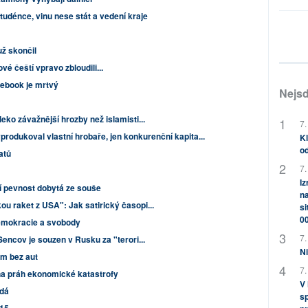
tudénce, vinu nese stát a vedení kraje
už skončil
vé čeští vpravo zbloudili...
ebook je mrtvý
Nejsd
eko závažnější hrozby než islamisti...
7.
rodukoval vlastní hrobaře, jen konkurenční kapita...
Kl
od
atů
7.
Iz
 pevnost dobytá ze souše
na
u raket z USA": Jak satirický časopi...
si
0
emokracie a svobody
7.
Sencov je souzen v Rusku za "terori...
Ni
em bez aut
7.
 na práh ekonomické katastrofy
V
ádá
sp