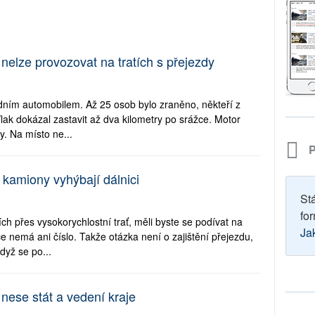
 nelze provozovat na tratích s přejezdy
adním automobilem. Až 25 osob bylo zraněno, někteří z
Vlak dokázal zastavit až dva kilometry po srážce. Motor
. Na místo ne...
P
kamiony vyhýbají dálnici
St
for
ch přes vysokorychlostní trať, měli byste se podívat na
Ja
e nemá ani číslo. Takže otázka není o zajištění přejezdu,
dyž se po...
nese stát a vedení kraje