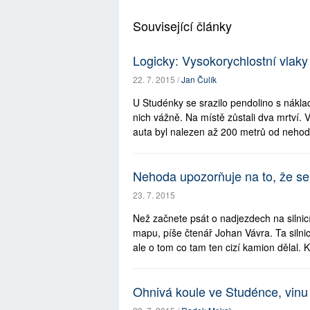
Související články
Logicky: Vysokorychlostní vlaky
22. 7. 2015 /
Jan Čulík
U Studénky se srazilo pendolino s nákl
nich vážně. Na místě zůstali dva mrtví. 
auta byl nalezen až 200 metrů od nehody
Nehoda upozorňuje na to, že se 
23. 7. 2015
Než začnete psát o nadjezdech na silnicí
mapu, píše čtenář Johan Vávra. Ta silnic
ale o tom co tam ten cizí kamion dělal. K
Ohnivá koule ve Studénce, vinu 