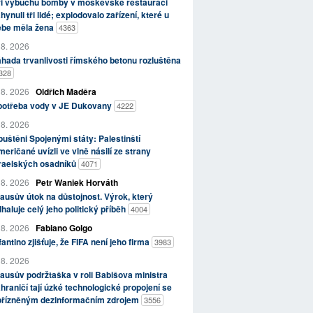
ři výbuchu bomby v moskevské restauraci
hynuli tři lidé; explodovalo zařízení, které u
ebe měla žena
4363
 8. 2026
hada trvanlivosti římského betonu rozluštěna
328
 8. 2026
Oldřich Maděra
potřeba vody v JE Dukovany
4222
 8. 2026
uštěni Spojenými státy: Palestinští
eričané uvízli ve vlně násilí ze strany
zraelských osadníků
4071
 8. 2026
Petr Waniek Horváth
ausův útok na důstojnost. Výrok, který
haluje celý jeho politický příběh
4004
 8. 2026
Fabiano Golgo
fantino zjišťuje, že FIFA není jeho firma
3983
 8. 2026
ausův podržtaška v roli Babišova ministra
hraničí tají úzké technologické propojení se
přízněným dezinformačním zdrojem
3556