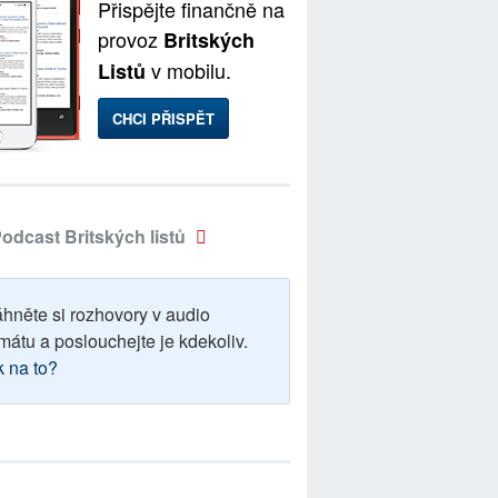
Přispějte finančně na
provoz
Britských
v mobilu.
Listů
CHCI PŘISPĚT
odcast Britských listů
áhněte si rozhovory v audio
mátu a poslouchejte je kdekoliv.
k na to?