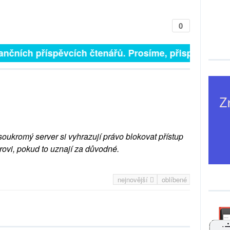
0
ančních příspěvcích čtenářů. Prosíme, přispějte. ➥
soukromý server si vyhrazují právo blokovat přístup
rovi, pokud to uznají za důvodné.
nejnovější
oblíbené