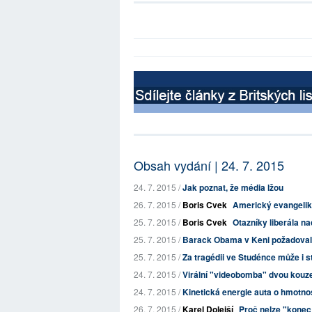
Obsah vydání | 24. 7. 2015
24. 7. 2015 /
Jak poznat, že média lžou
26. 7. 2015 /
Boris Cvek
Americký evangelik
25. 7. 2015 /
Boris Cvek
Otazníky liberála n
25. 7. 2015 /
Barack Obama v Keni požadoval, a
25. 7. 2015 /
Za tragédii ve Studénce může i s
24. 7. 2015 /
Virální "videobomba" dvou kouzel
24. 7. 2015 /
Kinetická energie auta o hmotnost
26. 7. 2015 /
Karel Dolejší
Proč nelze "konec