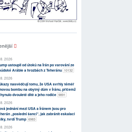
enější
 8. 2026
ump ustoupil od útoků na Írán po varování ze
aúdské Arábie a hrozbách z Teheránu
10132
 8. 2026
kazy nasvědčují tomu, že USA svrhly téměř
novou bombu na obytný dům v Íránu, přičemž
hynulo dvouleté dítě a jeho rodiče
9891
 8. 2026
vá jednání mezi USA a Íránem jsou pro
herán „poslední šancí“, jak zabránit eskalaci
lky, tvrdí Trump
6983
 8. 2026