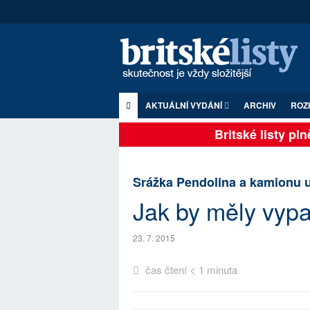
AKTUÁLNÍ VYDÁNÍ
ARCHIV
ROZ
Britské listy plně 
Srážka Pendolina a kamionu 
Jak by měly vypa
23. 7. 2015
čas čtení < 1 minuta