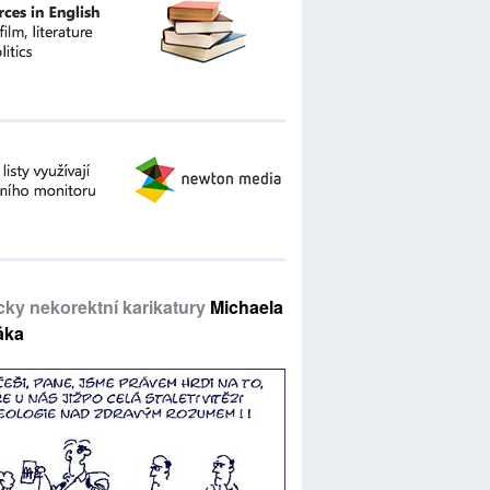
icky nekorektní karikatury
Michaela
áka