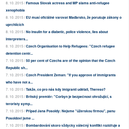
8. 10. 2015 /
Famous Slovak actress and MP slams anti-refugee
xenophobia
8. 10. 2015 /
EU musí oficiálně varovat Maďarsko, že porušuje zákony o
uprchlících
8. 10. 2015 /
No insulin for a diabetic, police violence, lies about
interpreters...
8. 10. 2015 /
Czech Organisation to Help Refugees: "Czech refugee
detention centr...
7. 10. 2015 /
50 per cent of Czechs are of the opinion that the Czech
Republic sh...
7. 10. 2015 /
Czech President Zeman: "If you approve of immigrants
who have not a...
7. 10. 2015 /
Takže, co pro nás kdy imigranti udělali, Thereso?
8. 10. 2015 /
Britský premiér: "Corbyn je bezpečnost ohrožující, s
teroristy symp...
7. 10. 2015 /
Případ Jana Posoldy: Nejsme "úžerskou firmou", panu
Posoldovi jsme ...
7. 10. 2015 /
Bombardování skoro vždycky válečný konflikt rozšiřuje a