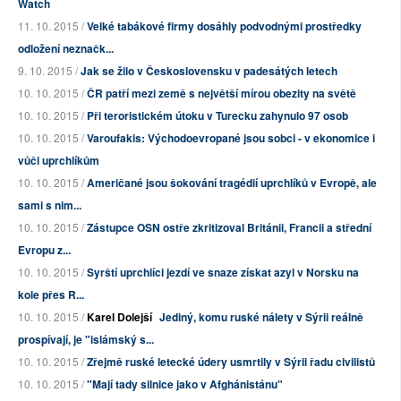
Watch
11. 10. 2015 /
Velké tabákové firmy dosáhly podvodnými prostředky
odložení neznačk...
9. 10. 2015 /
Jak se žilo v Československu v padesátých letech
10. 10. 2015 /
ČR patří mezi země s největší mírou obezity na světě
10. 10. 2015 /
Při teroristickém útoku v Turecku zahynulo 97 osob
10. 10. 2015 /
Varoufakis: Východoevropané jsou sobci - v ekonomice i
vůči uprchlíkům
10. 10. 2015 /
Američané jsou šokování tragédií uprchlíků v Evropě, ale
sami s nim...
10. 10. 2015 /
Zástupce OSN ostře zkritizoval Británii, Francii a střední
Evropu z...
10. 10. 2015 /
Syrští uprchlíci jezdí ve snaze získat azyl v Norsku na
kole přes R...
10. 10. 2015 /
Karel Dolejší
Jediný, komu ruské nálety v Sýrii reálně
prospívají, je "islámský s...
10. 10. 2015 /
Zřejmě ruské letecké údery usmrtily v Sýrii řadu civilistů
10. 10. 2015 /
"Mají tady silnice jako v Afghánistánu"