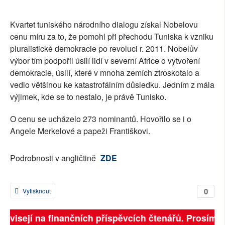
SOCIÁLNÍ SÍTĚ
Kvartet tuniského národního dialogu získal Nobelovu
RUBRIKY
cenu míru za to, že pomohl při přechodu Tuniska k vzniku
pluralistické demokracie po revoluci r. 2011. Nobelův
PLNÁ VERZE STRÁNEK
výbor tím podpořil úsilí lidí v severní Africe o vytvoření
demokracie, úsilí, které v mnoha zemích ztroskotalo a
vedlo většinou ke katastrofálním důsledku. Jedním z mála
výjimek, kde se to nestalo, je právě Tunisko.
O cenu se ucházelo 273 nominantů. Hovořilo se i o
Angele Merkelové a papeži Františkovi.
Podrobnosti v angličtině
ZDE
0
Vytisknout
 závisejí na finančních příspěvcích čtenářů. Prosíme, 