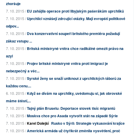
zhoršuje
7. 10. 2015 /
EU zahájila operace proti libyjským pašerákům uprchlíků
7. 10. 2015 /
Uprchlíci vznášejí zdrcující otázky. Mají evropští politikové
odpov...
7. 10. 2015 /
Dva konzervativní soupeři britského premiéra požadují
zákaz vstupu ...
7. 10. 2015 /
Britská ministryně vnitra chce radikálně omezit právo na
azyl
7. 10. 2015 /
Projev britské ministryně vnitra proti imigraci je
nebezpečný a věc...
7. 10. 2015 /
Syrské ženy se snaží uniknout z uprchlických táborů za
každou cenu....
6. 10. 2015 /
Když se dívám na uprchlíky, uvědomuju si, jak obrovské
máme štěstí,...
7. 10. 2015 /
Tajný plán Bruselu: Deportace stovek tisíc migrantů
7. 10. 2015 /
Moskva chce pro Asada vytvořit stát na západě Sýrie
7. 10. 2015 /
Karel Dolejší
Rusko v Sýrii: Strategie vykusování krajíce
7. 10. 2015 /
Americká armáda už čtyřikrát změnila vysvětlení, proč