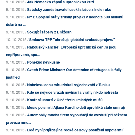
9. 10. 2015 /
Jak Německo zápolí s uprchlickou krizí
9. 10. 2015 /
Saúdský zaměstnavatel usekl služce z Indie ruku
9. 10. 2015 /
NYT: Spojené státy zrušily projekt v hodnotě 500 milionů
dolarů na ...
9. 10. 2015 /
Šokující záběry z Drážďan
10. 10. 2015 /
Smlouva TPP "ohrožuje globální svobodu projevu"
9. 10. 2015 /
Rakouský kancléř: Evropská uprchlická centra jsou
nepřipravená, spu...
9. 10. 2015 /
Poněkud nevkusné
9. 10. 2015 /
Czech Prime Minister: Our detention of refugees is fully
justified
9. 10. 2015 /
Nobelovu cenu míru získali vyjednavači z Tunisu
9. 10. 2015 /
Kde se nejvíce vraždí novináři a vrahy nikdo netrestá
9. 10. 2015 /
Kouření usmrtí v Číně třetinu mladých mužů
9. 10. 2015 /
Měsíc po smrti Ajlana Kurdiho děti uprchlíků stále umírají
9. 10. 2015 /
Automobily mnoha firem vypouštějí do ovzduší při běžném
provozu mno...
9. 10. 2015 /
LIdé nyní přijíždějí na řecké ostrovy postižení hypotermií