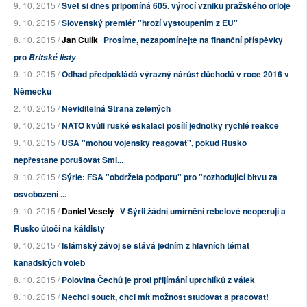
9. 10. 2015 /
Svět si dnes připomíná 605. výročí vzniku pražského orloje
9. 10. 2015 /
Slovenský premiér "hrozí vystoupením z EU"
8. 10. 2015 /
Jan Čulík
Prosíme, nezapomínejte na finanční příspěvky
pro
Britské listy
9. 10. 2015 /
Odhad předpokládá výrazný nárůst důchodů v roce 2016 v
Německu
2. 10. 2015 /
Neviditelná Strana zelených
9. 10. 2015 /
NATO kvůli ruské eskalaci posílí jednotky rychlé reakce
9. 10. 2015 /
USA "mohou vojensky reagovat", pokud Rusko
nepřestane porušovat Sml...
9. 10. 2015 /
Sýrie: FSA "obdržela podporu" pro "rozhodující bitvu za
osvobození ...
9. 10. 2015 /
Daniel Veselý
V Sýrii žádní umírnění rebelové neoperují a
Rusko útočí na káidisty
9. 10. 2015 /
Islámský závoj se stává jedním z hlavních témat
kanadských voleb
8. 10. 2015 /
Polovina Čechů je proti přijímání uprchlíků z válek
8. 10. 2015 /
Nechci soucit, chci mít možnost studovat a pracovat!