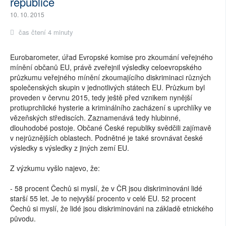
republice
10. 10. 2015
čas čtení 4 minuty
Eurobarometer, úřad Evropské komise pro zkoumání veřejného
mínění občanů EU, právě zveřejnil výsledky celoevropského
průzkumu veřejného mínění zkoumajícího diskriminaci různých
společenských skupin v jednotlivých státech EU. Průzkum byl
proveden v červnu 2015, tedy ještě před vznikem nynější
protiuprchlické hysterie a kriminálního zacházení s uprchlíky ve
vězeňských střediscích. Zaznamenává tedy hlubinné,
dlouhodobé postoje. Občané České republiky svědčili zajímavě
v nejrůznějších oblastech. Podnětné je také srovnávat české
výsledky s výsledky z jiných zemí EU.
Z výzkumu vyšlo najevo, že:
- 58 procent Čechů si myslí, že v ČR jsou diskriminováni lidé
starší 55 let. Je to nejvyšší procento v celé EU. 52 procent
Čechů si myslí, že lidé jsou diskriminováni na základě etnického
původu.