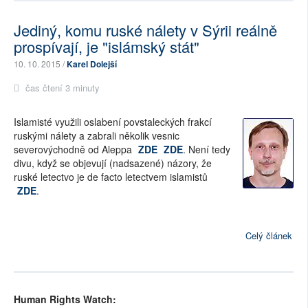
Jediný, komu ruské nálety v Sýrii reálně
prospívají, je "islámský stát"
10. 10. 2015 /
Karel Dolejší
čas čtení 3 minuty
Islamisté využili oslabení povstaleckých frakcí
ruskými nálety a zabrali několik vesnic
severovýchodně od Aleppa
ZDE
ZDE
. Není tedy
divu, když se objevují (nadsazené) názory, že
ruské letectvo je de facto letectvem islamistů
ZDE
.
Celý článek
Human Rights Watch: