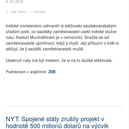
9. 10. 2015
čas čtení < 1 minuta
Indické ministerstvo zahraničí si stěžovalo saúdskoarabským
úřadům poté, co saúdský zaměstnavatel usekl indické služce
ruku. Kasturi Munirathinam je v nemocnici. Snažila se od
zaměstnavatele uprchnout, když ji chytil. Její příbuzní v Indii si
stěžují, že ji saúdští zaměstnavatelé mučili.
Useknutí ruky má být trestem, že si na to služka stěžovala.
Podrobnosti v angličtině
ZDE
NYT: Spojené státy zrušily projekt v
hodnotě 500 milionů dolarů na výcvik