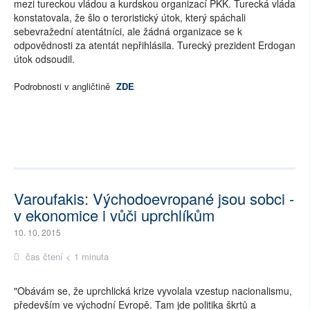
mezi tureckou vládou a kurdskou organizací PKK. Turecká vláda
konstatovala, že šlo o teroristický útok, který spáchali
sebevražední atentátníci, ale žádná organizace se k
odpovědnosti za atentát nepřihlásila. Turecký prezident Erdogan
útok odsoudil.
Podrobnosti v angličtině
ZDE
Varoufakis: Východoevropané jsou sobci -
v ekonomice i vůči uprchlíkům
10. 10. 2015
čas čtení < 1 minuta
"Obávám se, že uprchlická krize vyvolala vzestup nacionalismu,
především ve východní Evropě. Tam jde politika škrtů a