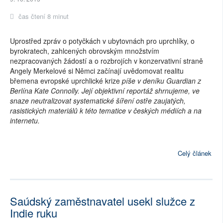
čas čtení 8 minut
Uprostřed zpráv o potyčkách v ubytovnách pro uprchlíky, o
byrokratech, zahlcených obrovským množstvím
nezpracovaných žádostí a o rozbrojích v konzervativní straně
Angely Merkelové si Němci začínají uvědomovat realitu
břemena evropské uprchlické krize
píše v deníku Guardian z
Berlína Kate Connolly. Její objektivní reportáž shrnujeme, ve
snaze neutralizovat systematické šíření ostře zaujatých,
rasistických materiálů k této tematice v českých médiích a na
internetu.
Celý článek
Saúdský zaměstnavatel usekl služce z
Indie ruku