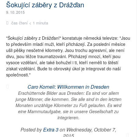
Šokující záběry z Drážďan
9. 10. 2015
čas čtení < 1 minuta
"Šokující záběry z Drážďan!" konstatuje německá televize: "Jsou
to především mladí muži, kteří přicházejí. Za poslední měsíce
ušli pěšky nesčetné kilometry. Jsou trochu agresivní, ale není
divu, jsou těžce traumatizováni. Přicházejí mnozí, kteří jsou
vysoce vzdělaní, ale také bohužel i ti, kteří neměli to štěstí
získat vzdělání. Bude to obrovský úkol je integrovat do naší
společnosti."
Caro Korneli: Willkommen in Dresden
Erschütternde Bilder aus Dresden: Es sind vor allem
junge Männer, die kommen. Sie alle sind in den letzten
Monaten unzählige Kilometer zu Fuß gelaufen. Es wird
eine Mammutaufgabe, sie in unsere Gesellschaft zu
integrieren.
Posted by
Extra 3
on Wednesday, October 7,
2015