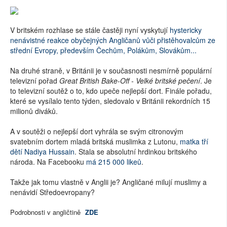
V britském rozhlase se stále častěji nyní vyskytují
hystericky
nenávistné reakce obyčejných Angličanů vůči přistěhovalcům ze
střední Evropy, především Čechům, Polákům, Slovákům...
Na druhé straně, v Británii je v současnosti nesmírně populární
televizní pořad
Great British Bake-Off - Velké britské pečení
. Je
to televizní soutěž o to, kdo upeče nejlepší dort. Finále pořadu,
které se vysílalo tento týden, sledovalo v Británii rekordních 15
milionů diváků.
A v soutěži o nejlepší dort vyhrála se svým citronovým
svatebním dortem mladá britská muslimka z Lutonu,
matka tří
dětí Nadiya Hussain
. Stala se absolutní hrdinkou britského
národa. Na Facebooku
má 215 000 likeů
.
Takže jak tomu vlastně v Anglii je? Angličané milují muslimy a
nenávidí Středoevropany?
Podrobnosti v angličtině
ZDE