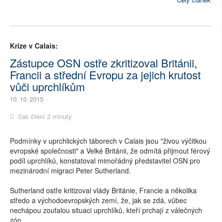
Krize v Calais:
Zástupce OSN ostře zkritizoval Británii,
Francii a střední Evropu za jejich krutost
vůči uprchlíkům
10. 10. 2015
čas čtení 2 minuty
Podmínky v uprchlických táborech v Calais jsou "živou výčitkou
evropské společnosti" a Velké Británii, že odmítá přijmout férový
podíl uprchlíků, konstatoval mimořádný představitel OSN pro
mezinárodní migraci Peter Sutherland.
Sutherland ostře kritizoval vlády Británie, Francie a několika
středo a východoevropských zemí, že, jak se zdá, vůbec
nechápou zoufalou situaci uprchlíků, kteří prchají z válečných
zón.