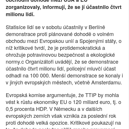
zorganizovaly, informují, že se jí účastnilo čtvrt
SOCIÁLNÍ SÍTĚ
milionu lidí.
RUBRIKY
Statisíce lidí se v sobotu účastnily v Berlíně
demonstrace proti plánované dohodě o volném
PLNÁ VERZE STRÁNEK
obchodu mezi Evropskou unií a Spojenými státy, o
níž kritikové tvrdí, že je protidemokratická a
ohrožuje potravinovou bezpečnost a ekologické
normy.c Organizátoři uvádějí, že se demonstrace
účastnilo čtvrt milionu lidí, policejní mluvčí účast
odhadl na 100 000. Menší demonstrace se konaly i
v jiných evropských městech, včetně Amsterdamu.
Evropská komise argumentuje, že TTIP by mohla
vést k růstu ekonomiky EU o 120 miliard euro, tj. o
0,5 procenta HDP. V Německu a v dalších
evropských zemích však vznikla za poslední rok
proti dohodě velká opozice. Kritikové poukazují na