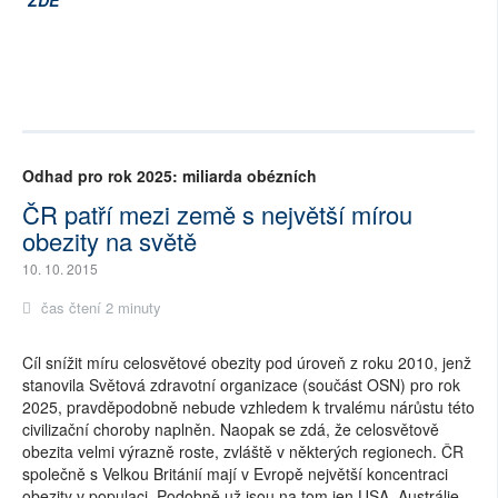
Odhad pro rok 2025: miliarda obézních
ČR patří mezi země s největší mírou
obezity na světě
10. 10. 2015
čas čtení 2 minuty
Cíl snížit míru celosvětové obezity pod úroveň z roku 2010, jenž
stanovila Světová zdravotní organizace (součást OSN) pro rok
2025, pravděpodobně nebude vzhledem k trvalému nárůstu této
civilizační choroby naplněn. Naopak se zdá, že celosvětově
obezita velmi výrazně roste, zvláště v některých regionech. ČR
společně s Velkou Británií mají v Evropě největší koncentraci
obezity v populaci. Podobně už jsou na tom jen USA, Austrálie,