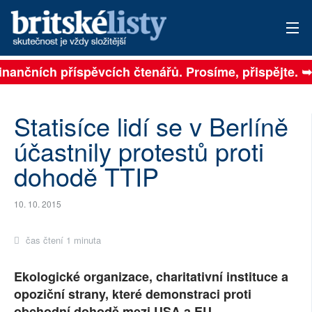
 na finančních příspěvcích čtenářů. Prosíme, přispějt
PŘIHLÁSIT
AKTUÁLNÍ VYDÁNÍ
Statisíce lidí se v Berlíně
ARCHIV
účastnily protestů proti
dohodě TTIP
ROZHOVORY
TÉMATA
10. 10. 2015
NEJČTENĚJŠÍ ZA 7 DNÍ
čas čtení 1 minuta
AUTOŘI
Ekologické organizace, charitativní instituce a
opoziční strany, které demonstraci proti
PŘÍSPĚVKY NA PROVOZ
obchodní dohodě mezi USA a EU