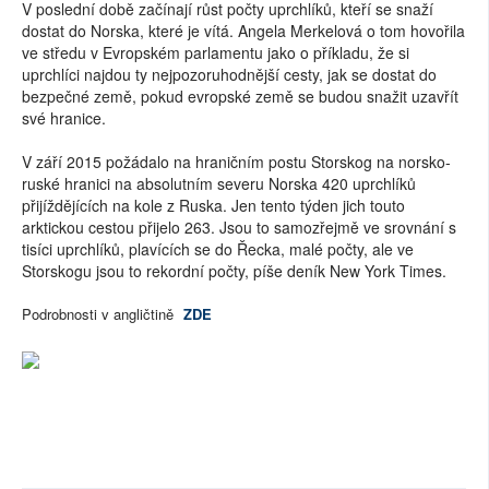
V poslední době začínají růst počty uprchlíků, kteří se snaží
dostat do Norska, které je vítá. Angela Merkelová o tom hovořila
ve středu v Evropském parlamentu jako o příkladu, že si
uprchlíci najdou ty nejpozoruhodnější cesty, jak se dostat do
bezpečné země, pokud evropské země se budou snažit uzavřít
své hranice.
V září 2015 požádalo na hraničním postu Storskog na norsko-
ruské hranici na absolutním severu Norska 420 uprchlíků
přijíždějících na kole z Ruska. Jen tento týden jich touto
arktickou cestou přijelo 263. Jsou to samozřejmě ve srovnání s
tisíci uprchlíků, plavících se do Řecka, malé počty, ale ve
Storskogu jsou to rekordní počty, píše deník New York Times.
Podrobnosti v angličtině
ZDE