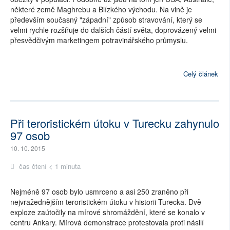
některé země Maghrebu a Blízkého východu. Na vině je
především současný "západní" způsob stravování, který se
velmi rychle rozšiřuje do dalších částí světa, doprovázený velmi
přesvědčivým marketingem potravinářského průmyslu.
Celý článek
Při teroristickém útoku v Turecku zahynulo
97 osob
10. 10. 2015
čas čtení < 1 minuta
Nejméně 97 osob bylo usmrceno a asi 250 zraněno při
nejvražednějším teroristickém útoku v historii Turecka. Dvě
exploze zaútočily na mírové shromáždění, které se konalo v
centru Ankary. Mírová demonstrace protestovala proti násilí