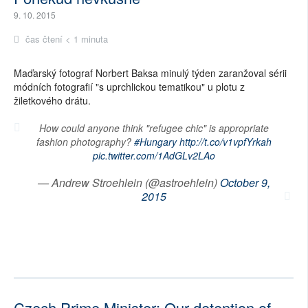
9. 10. 2015
čas čtení < 1 minuta
Maďarský fotograf Norbert Baksa minulý týden zaranžoval sérii
módních fotografií "s uprchlickou tematikou" u plotu z
žiletkového drátu.
How could anyone think "refugee chic" is appropriate
fashion photography?
#Hungary
http://t.co/v1vpfYrkah
pic.twitter.com/1AdGLv2LAo
— Andrew Stroehlein (@astroehlein)
October 9,
2015
Czech Prime Minister: Our detention of