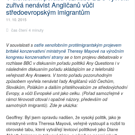
zuřivá nenávist Angličanů vůči
středoevropským imigrantům
11. 10. 2015
čas čtení 4 minuty
V souvislosti s
ostře xenofobním protiimigrantským projevem
britské konzervativní ministryně Theresy Mayové na výročním
kongresu konzervativní strany
se o tom projevu debatovalo v
rozhlase BBC v diskusním pořadu politiků Any Questions i v
následném diskusním pořadu skládajícím se z telefonátů
veřejnosti Any Answers. V tomto pořadu pozoruhodným
způsobem vyvřela nenávist řady Angličanů vůči Čechům,
Slovákům, Polákům a dalším přistěhovalcům ze středovýchodní
Evropy, a vůči Evropské unii jako celku. (Pořad samozřejmě v
rámci férovosti citoval i opačné názory, především od
samotných imigrantů). Zde je ukázka:
Geoffrey: Byl jsem opravdu nadšen, že vysoký politik, jako je
ministryně vnitra Theresa Mayová, veřejně vystoupil a rozbil to
obrovské tabu, které vytvářejí levicoví politikové jako Diane