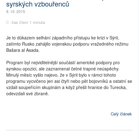
syrských vzbouřenců
9. 10. 2015
čas čtení 1 minuta
Je to důkazem selhání západního přístupu ke krizi v Sýrii,
zatímto Rusko zahájilo vojenskou podporu vražedného režimu
Bašara al Asada.
Program byl nejviditelnější součástí americké podpory pro
syrskou opozici, ale zaznamenal četné trapné neúspěchy.
Minulý měsíc vyšlo najevo, že v Sýrii bylo v rámci tohoto
programu vycvičeno jen asi čtyři nebo pět bojovníků a ostatní se
vzdali soupeřícím skupinám a když přešli hranice do Turecka,
odevzdali své zbraně.
Celý článek