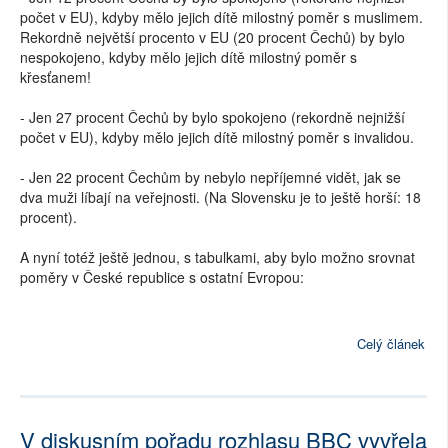
počet v EU), kdyby mělo jejich dítě milostný poměr s muslimem.
Rekordně největší procento v EU (20 procent Čechů) by bylo
nespokojeno, kdyby mělo jejich dítě milostný poměr s
křesťanem!
- Jen 27 procent Čechů by bylo spokojeno (rekordně nejnižší
počet v EU), kdyby mělo jejich dítě milostný poměr s invalidou.
- Jen 22 procent Čechům by nebylo nepříjemné vidět, jak se
dva muži líbají na veřejnosti. (Na Slovensku je to ještě horší: 18
procent).
A nyní totéž ještě jednou, s tabulkami, aby bylo možno srovnat
poměry v České republice s ostatní Evropou:
Celý článek
V diskusním pořadu rozhlasu BBC vyvřela