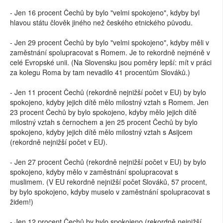
- Jen 16 procent Čechů by bylo "velmi spokojeno", kdyby byl
hlavou státu člověk jiného než českého etnického původu.
- Jen 29 procent Čechů by bylo "velmi spokojeno", kdyby měli v
zaměstnání spolupracovat s Romem. Je to rekordně nejméně v
celé Evropské unii. (Na Slovensku jsou poměry lepší: mít v práci
za kolegu Roma by tam nevadilo 41 procentům Slováků.)
- Jen 11 procent Čechů (rekordně nejnižší počet v EU) by bylo
spokojeno, kdyby jejich dítě mělo milostný vztah s Romem. Jen
23 procent Čechů by bylo spokojeno, kdyby mělo jejich dítě
milostný vztah s černochem a jen 25 procent Čechů by bylo
spokojeno, kdyby jejich dítě mělo milostný vztah s Asijcem
(rekordně nejnižší počet v EU).
- Jen 27 procent Čechů (rekordně nejnižší počet v EU) by bylo
spokojeno, kdyby mělo v zaměstnání spolupracovat s
muslimem. (V EU rekordně nejnižší počet Slováků, 57 procent,
by bylo spokojeno, kdyby muselo v zaměstnání spolupracovat s
židem!)
- Jen 12 procent Čechů by bylo spokojeno (rekordně nejnižší