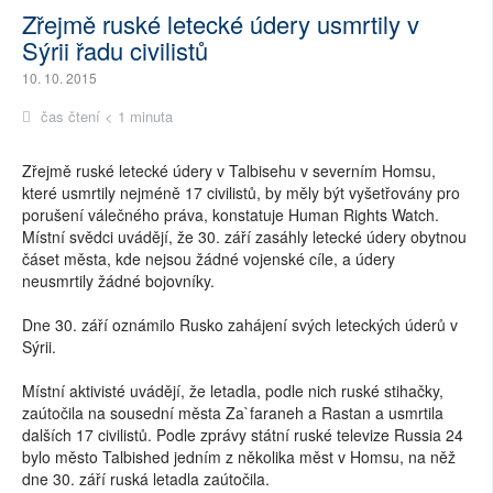
Zřejmě ruské letecké údery usmrtily v
Sýrii řadu civilistů
10. 10. 2015
čas čtení < 1 minuta
Zřejmě ruské letecké údery v Talbisehu v severním Homsu,
které usmrtily nejméně 17 civilistů, by měly být vyšetřovány pro
porušení válečného práva, konstatuje Human Rights Watch.
Místní svědci uvádějí, že 30. září zasáhly letecké údery obytnou
čáset města, kde nejsou žádné vojenské cíle, a údery
neusmrtily žádné bojovníky.
Dne 30. září oznámilo Rusko zahájení svých leteckých úderů v
Sýrii.
Místní aktivisté uvádějí, že letadla, podle nich ruské stihačky,
zaútočila na sousední města Za`faraneh a Rastan a usmrtila
dalších 17 civilistů. Podle zprávy státní ruské televize Russia 24
bylo město Talbished jedním z několika měst v Homsu, na něž
dne 30. září ruská letadla zaútočila.