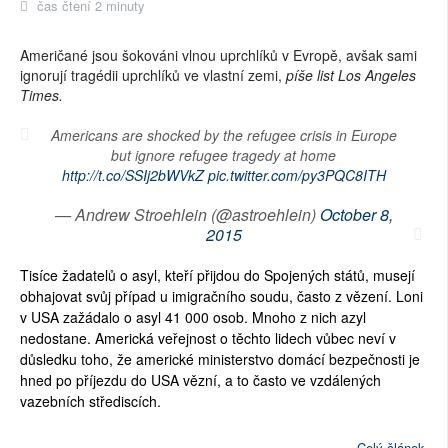
čas čtení 2 minuty
Američané jsou šokováni vlnou uprchlíků v Evropě, avšak sami
ignorují tragédii uprchlíků ve vlastní zemi,
píše list Los Angeles
Times.
Americans are shocked by the refugee crisis in Europe
but ignore refugee tragedy at home
http://t.co/SSIj2bWVkZ
pic.twitter.com/py3PQC8ITH
— Andrew Stroehlein (@astroehlein)
October 8,
2015
Tisíce žadatelů o asyl, kteří přijdou do Spojených států, musejí
obhajovat svůj případ u imigračního soudu, často z vězení. Loni
v USA zažádalo o asyl 41 000 osob. Mnoho z nich azyl
nedostane. Americká veřejnost o těchto lidech vůbec neví v
důsledku toho, že americké ministerstvo domácí bezpečnosti je
hned po příjezdu do USA vězní, a to často ve vzdálených
vazebních střediscích.
Celý článek