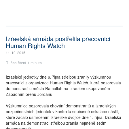
Izraelská armáda postřelila pracovnici
Human Rights Watch
11. 10. 2015
čas čtení 1 minuta
Izraelské jednotky dne 6. října střelbou zranily výzkumnou
pracovnici z organizace Human Rights Watch, která pozorovala
demonstraci u města Ramallah na Izraelem okupovaném
Západním břehu Jordánu.
Výzkumnice pozorovala chování demonstrantů a izraelských
bezpečnostních jednotek v kontextu současné eskalace násilí,
které začalo usmrcením izraelské dvojice dne 1. října. Izraelská
armáda na demonstraci střelbou zranila nejméně sedm
demonstrantů.