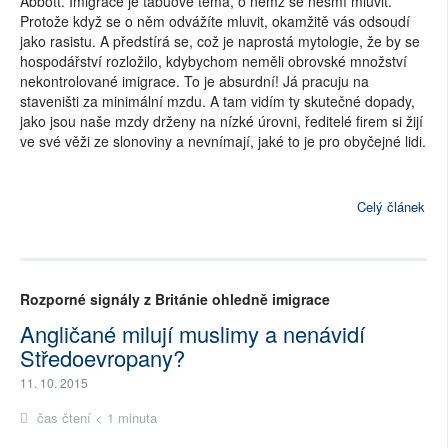
Abbott. Imigrace je tabuové téma, o němž se nesmí mluvit.
Protože když se o něm odvážíte mluvit, okamžitě vás odsoudí
jako rasistu. A předstírá se, což je naprostá mytologie, že by se
hospodářství rozložilo, kdybychom neměli obrovské množství
nekontrolované imigrace. To je absurdní! Já pracuju na
staveništi za minimální mzdu. A tam vidím ty skutečné dopady,
jako jsou naše mzdy drženy na nízké úrovni, ředitelé firem si žijí
ve své věži ze slonoviny a nevnímají, jaké to je pro obyčejné lidi.
Celý článek
Rozporné signály z Británie ohledně imigrace
Angličané milují muslimy a nenávidí
Středoevropany?
11. 10. 2015
čas čtení < 1 minuta